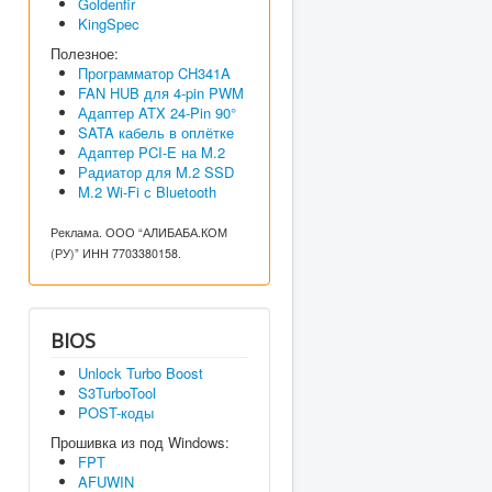
Goldenfir
KingSpec
Полезное:
Программатор CH341A
FAN HUB для 4-pin PWM
Адаптер ATX 24-Pin 90°
SATA кабель в оплётке
Адаптер PCI-E на M.2
Радиатор для M.2 SSD
M.2 Wi-Fi с Bluetooth
Реклама. ООО “АЛИБАБА.КОМ
(РУ)” ИНН 7703380158.
BIOS
Unlock Turbo Boost
S3TurboTool
POST-коды
Прошивка из под Windows:
FPT
AFUWIN