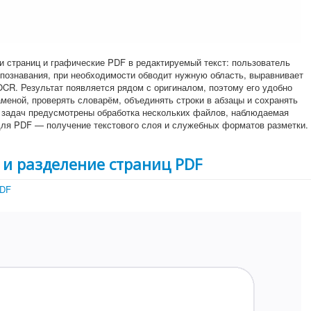
 страниц и графические PDF в редактируемый текст: пользователь
спознавания, при необходимости обводит нужную область, выравнивает
OCR. Результат появляется рядом с оригиналом, поэтому его удобно
аменой, проверять словарём, объединять строки в абзацы и сохранять
 задач предусмотрены обработка нескольких файлов, наблюдаемая
а для PDF — получение текстового слоя и служебных форматов разметки.
 и разделение страниц PDF
PDF