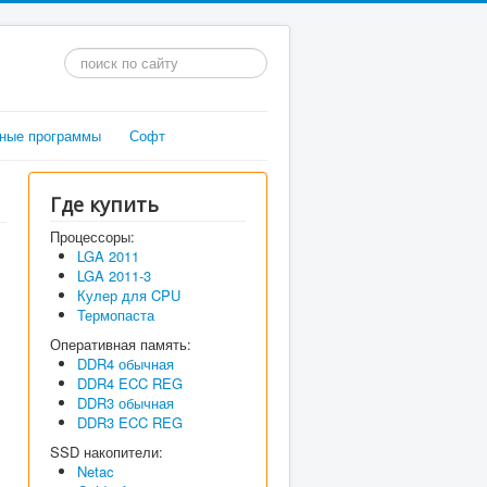
Искать...
ные программы
Софт
Где купить
Процессоры:
LGA 2011
LGA 2011-3
Кулер для CPU
Термопаста
Оперативная память:
DDR4 обычная
DDR4 ECC REG
DDR3 обычная
DDR3 ECC REG
SSD накопители:
Netac