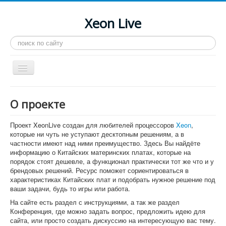
Xeon Live
Искать...
Toggle
Navigation
Главная
О проекте
LGA 2011-3
Проект XeonLive создан для любителей процессоров
Xeon
,
LGA 2011
которые ни чуть не уступают десктопным решениям, а в
частности имеют над ними преимущество. Здесь Вы найдёте
Процессоры
информацию о Китайских материнских платах, которые на
порядок стоят дешевле, а функционал практически тот же что и у
Инструкции
брендовых решений. Ресурс поможет сориентироваться в
Рейтинги
характеристиках Китайских плат и подобрать нужное решение под
ваши задачи, будь то игры или работа.
Конференция
На сайте есть раздел с инструкциями, а так же раздел
Конференция, где можно задать вопрос, предложить идею для
Системные программы
сайта, или просто создать дискуссию на интересующую вас тему.