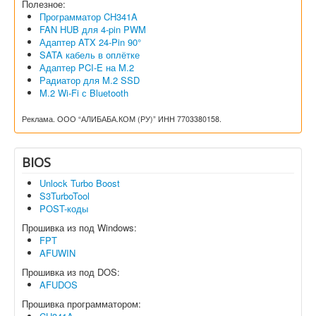
Полезное:
Программатор CH341A
FAN HUB для 4-pin PWM
Адаптер ATX 24-Pin 90°
SATA кабель в оплётке
Адаптер PCI-E на M.2
Радиатор для M.2 SSD
M.2 Wi-Fi с Bluetooth
Реклама. ООО “АЛИБАБА.КОМ (РУ)” ИНН 7703380158.
BIOS
Unlock Turbo Boost
S3TurboTool
POST-коды
Прошивка из под Windows:
FPT
AFUWIN
Прошивка из под DOS:
AFUDOS
Прошивка программатором: