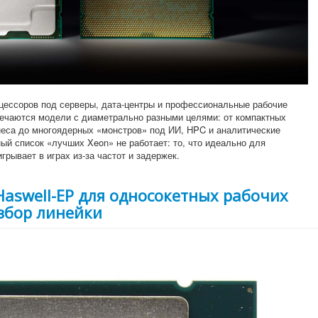
оцессоров под серверы, дата-центры и профессиональные рабочие
речаются модели с диаметрально разными целями: от компактных
неса до многоядерных «монстров» под ИИ, HPC и аналитические
й список «лучших Xeon» не работает: то, что идеально для
грывает в играх из-за частот и задержек.
: Haswell-EP для односокетных рабочих
збор линейки