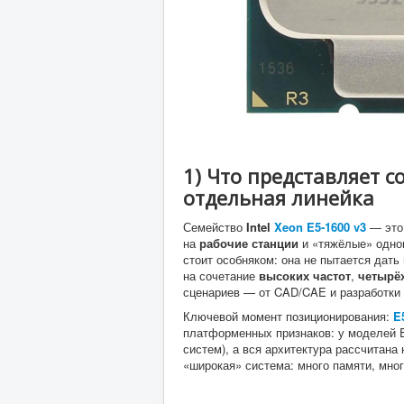
1) Что представляет с
отдельная линейка
Семейство
Intel
Xeon E5-1600 v3
— это
на
рабочие станции
и «тяжёлые» одно
стоит особняком: она не пытается дат
на сочетание
высоких частот
,
четырё
сценариев — от CAD/CAE и разработки 
Ключевой момент позиционирования:
E
платформенных признаков: у моделей 
систем), а вся архитектура рассчитана 
«широкая» система: много памяти, мног