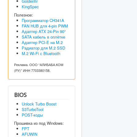
Goldenfir
KingSpec
Полезное:
Программатор CH341A
FAN HUB для 4-pin PWM
Адаптер ATX 24-Pin 90°
SATA кабель в оплётке
Адаптер PCI-E на M.2
Радиатор для M.2 SSD
M.2 Wi-Fi с Bluetooth
Реклама. ООО “АЛИБАБА.КОМ
(РУ)” ИНН 7703380158.
BIOS
Unlock Turbo Boost
S3TurboTool
POST-коды
Прошивка из под Windows:
FPT
AFUWIN