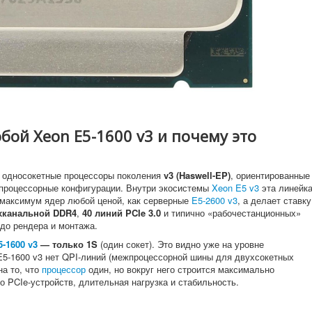
обой Xeon E5-1600 v3 и почему это
 односокетные процессоры поколения
v3 (Haswell-EP)
, ориентированные
процессорные конфигурации. Внутри экосистемы
Xeon E5 v3
эта линейк
ь максимум ядер любой ценой, как серверные
E5-2600 v3
, а делает ставку
хканальной DDR4
,
40 линий PCIe 3.0
и типично «рабочестанционных»
до рендера и монтажа.
5-1600 v3
— только 1S
(один сокет). Это видно уже на уровне
E5-1600 v3 нет QPI-линий (межпроцессорной шины для двухсокетных
на то, что
процессор
один, но вокруг него строится максимально
о PCIe-устройств, длительная нагрузка и стабильность.