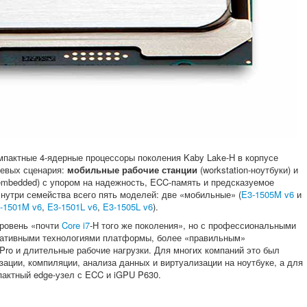
пактные 4-ядерные процессоры поколения Kaby Lake-H в корпусе
евых сценария:
мобильные рабочие станции
(workstation-ноутбуки) и
l/embedded) с упором на надежность, ECC-память и предсказуемое
Внутри семейства всего пять моделей: две «мобильные» (
E3-1505M v6
и
-1501M v6
,
E3-1501L v6
,
E3-1505L v6
).
уровень «почти
Core i7
-H того же поколения», но с профессиональными
ративными технологиями платформы, более «правильным»
Pro и длительные рабочие нагрузки. Для многих компаний это был
ации, компиляции, анализа данных и виртуализации на ноутбуке, а для
актный edge-узел с ECC и iGPU P630.