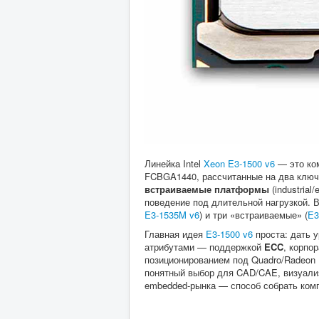
Линейка Intel
Xeon E3-1500 v6
— это ком
FCBGA1440, рассчитанные на два ключ
встраиваемые платформы
(industria
поведение под длительной нагрузкой. 
E3-1535M v6
) и три «встраиваемые» (
E3
Главная идея
E3-1500 v6
проста: дать 
атрибутами — поддержкой
ECC
, корпо
позиционированием под Quadro/Radeon 
понятный выбор для CAD/CAE, визуализ
embedded-рынка — способ собрать комп