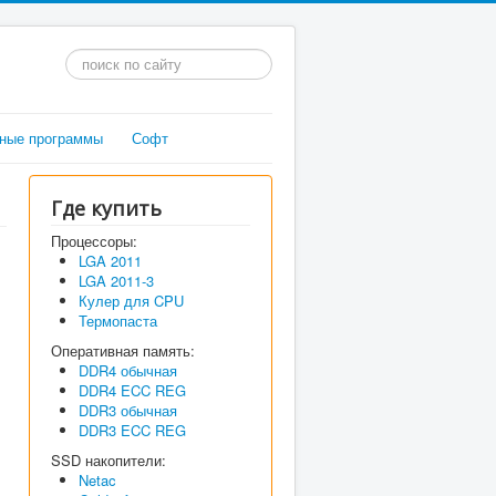
Искать...
ные программы
Софт
Где купить
Процессоры:
LGA 2011
LGA 2011-3
Кулер для CPU
Термопаста
Оперативная память:
DDR4 обычная
DDR4 ECC REG
DDR3 обычная
DDR3 ECC REG
SSD накопители:
Netac