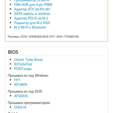
FAN HUB для 4-pin PWM
Адаптер ATX 24-Pin 90°
SATA кабель в оплётке
Адаптер PCI-E на M.2
Радиатор для M.2 SSD
M.2 Wi-Fi с Bluetooth
Реклама. ООО “АЛИБАБА.КОМ (РУ)” ИНН 7703380158.
BIOS
Unlock Turbo Boost
S3TurboTool
POST-коды
Прошивка из под Windows:
FPT
AFUWIN
Прошивка из под DOS:
AFUDOS
Прошивка программатором:
CH341A