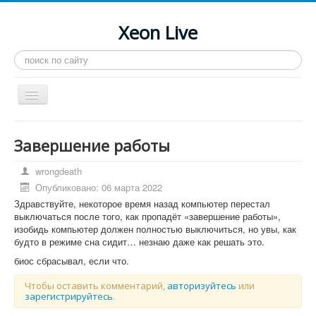
Xeon Live
Искать...
Toggle
Navigation
Главная
Завершение работы
LGA 2011-3
wrongdeath
LGA 2011
Опубликовано: 06 марта 2022
Процессоры
Здравствуйте, некоторое время назад компьютер перестал
выключаться после того, как пропадёт «завершение работы»,
Инструкции
изобидь компьютер должен полностью выключиться, но увы, как
будто в режиме сна сидит… незнаю даже как решать это.
Рейтинги
биос сбрасывал, если что.
Конференция
Чтобы оставить комментарий,
авторизуйтесь
или
зарегистрируйтесь
.
Системные программы