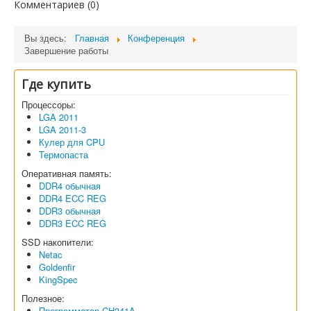
Комментариев (
0
)
Софт
Вы здесь:
Главная
Конференция
Завершение работы
Где купить
Процессоры:
LGA 2011
LGA 2011-3
Кулер для CPU
Термопаста
Оперативная память:
DDR4 обычная
DDR4 ECC REG
DDR3 обычная
DDR3 ECC REG
SSD накопители:
Netac
Goldenfir
KingSpec
Полезное:
Программатор CH341A