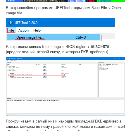
В открывшейся программе UEFITool открываем биос File > Open
image file
Раскрываем список Intel image > BIOS region > 8C8CE578-...
(предпоследний, второй снизу, в котором DXE-драйверы)
Прокручиваем в самый низ и находим последний DXE-драйвер в
списке, кликаем по нему правой кнопкой мыши и нажимаем «Insert