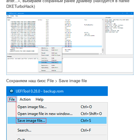
after...», выбираем собранный ранее драйвер (находится в папке
DXETurboHack)
Сохраняем наш биос File > Save image file