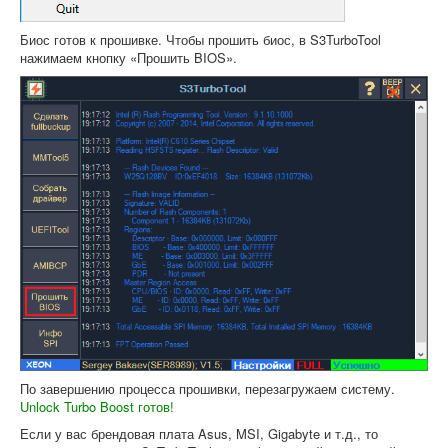
Биос готов к прошивке. Чтобы прошить биос, в S3TurboTool
нажимаем кнопку «Прошить BIOS».
По завершению процесса прошивки, перезагружаем систему.
Unlock Turbo Boost готов!
Если у вас брендовая плата Asus, MSI, Gigabyte и т.д., то