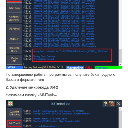
По завершению работы программы вы получите бэкап родного
биоса в формате .rom
2. Удаление микрокода 06F2
Нажимаем кнопку «MMTool5»