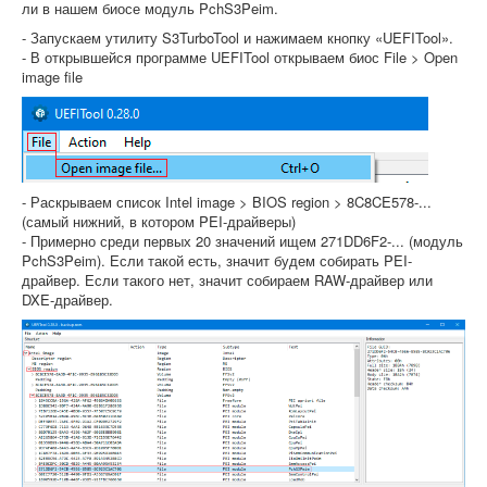
ли в нашем биосе модуль PchS3Peim.
- Запускаем утилиту S3TurboTool и нажимаем кнопку «UEFITool».
- В открывшейся программе UEFITool открываем биос File > Open
image file
- Раскрываем список Intel image > BIOS region > 8C8CE578-...
(самый нижний, в котором PEI-драйверы)
- Примерно среди первых 20 значений ищем 271DD6F2-... (модуль
PchS3Peim). Если такой есть, значит будем собирать PEI-
драйвер. Если такого нет, значит собираем RAW-драйвер или
DXE-драйвер.