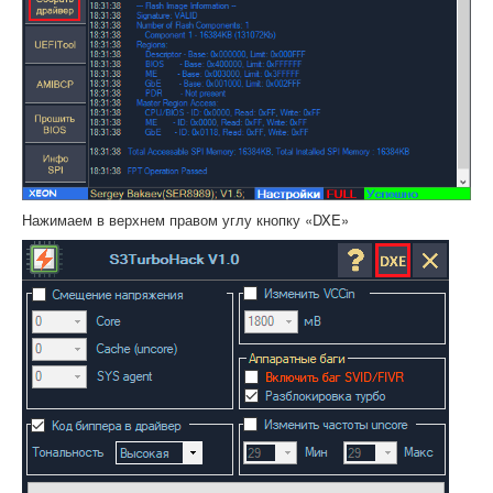
Нажимаем в верхнем правом углу кнопку «DXE»