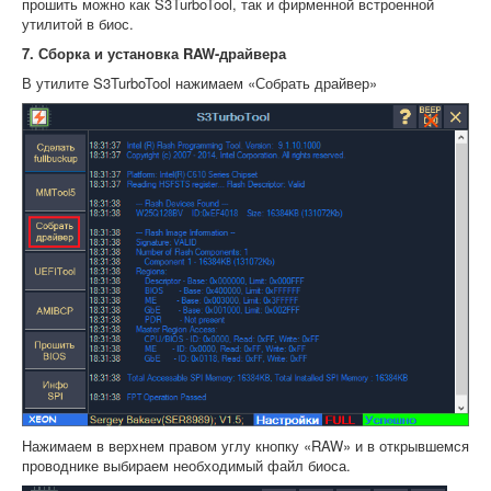
прошить можно как S3TurboTool, так и фирменной встроенной
утилитой в биос.
7. Сборка и установка RAW-драйвера
В утилите S3TurboTool нажимаем «Собрать драйвер»
Нажимаем в верхнем правом углу кнопку «RAW» и в открывшемся
проводнике выбираем необходимый файл биоса.