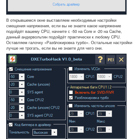
В открывшемся окне выставляем необходимые настройки
смещения напряжения, если вы не знаете какое напряжение
подойдёт вашему CPU, начните с -50 на Core и -20 на Cache,
данный андервольтин подойдёт практически к любому CPU.
Оставляем галочку «Разблокировка турбо». Остальные настройки
лучше не трогать, если вы не знаете для чего они.