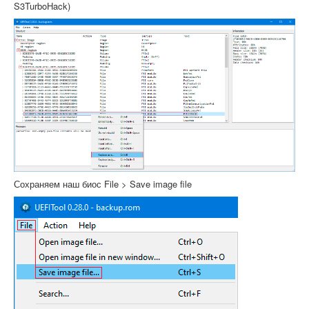
S3TurboHack)
Сохраняем наш биос File > Save image file