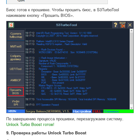
Биос готов к прошивке. Чтобы прошить биос, в S3TurboTool
нажимаем кнопку «Прошить BIOS».
По завершению процесса прошивки, перезагружаем систему.
Unlock Turbo Boost готов!
9. Проверка работы Unlock Turbo Boost