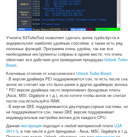
Софт
Утилита S3TurboTool позволяет сделать анлок турбо-буста и
андервольтинг наиболее удобным способом, а также есть ряд
полезных функций. Программа очень удобна, так как все
необходимые инструменты собраны в одном месте, что очень
облегчает все действия для проведения процедуры
Unlock Turbo
Boost
.
Ключевые отличия от классического
Unlock Turbo Boost
:
- В версии драйвера PEI поддерживается сон, то есть после сна
анлок не слетает как это было ранее в других драйверах анлока.
* PEI версия драйвера часто окирпичивает брэндовые платы
(Asus, MSI, Gigabyte и т.д.), если хотите чтобы анлок не слетал
после сна используйте RAW.
- В версии DXE поддерживаются двухпроцессорные системы, но
не поддерживается сон, также DXE версия поддерживает
индивидуальные настройки анлока для каждого CPU.
Данная
инструкция
подходит к любой материнской плате
LGA
2011-3
, в том числе и для брендовых - Asus, MSI, Gigabyte и т.д.
Прежде чем делать Unlock, убедитесь что ваш
процессор
со