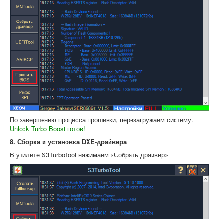
По завершению процесса прошивки, перезагружаем систему.
Unlock Turbo Boost готов!
8. Сборка и установка DXE-драйвера
В утилите S3TurboTool нажимаем «Собрать драйвер»