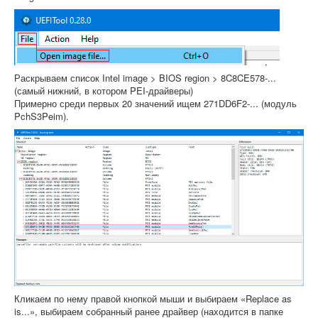
Раскрываем список Intel image > BIOS region > 8C8CE578-...
(самый нижний, в котором PEI-драйверы)
Примерно среди первых 20 значений ищем 271DD6F2-... (модуль
PchS3Peim).
Кликаем по нему правой кнопкой мыши и выбираем «Replace as
is...», выбираем собранный ранее драйвер (находится в папке