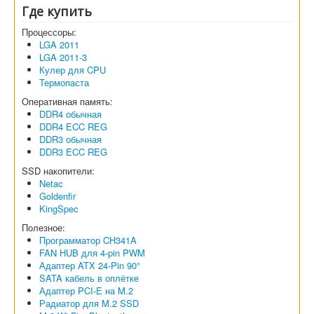
Где купить
Процессоры:
LGA 2011
LGA 2011-3
Кулер для CPU
Термопаста
Оперативная память:
DDR4 обычная
DDR4 ECC REG
DDR3 обычная
DDR3 ECC REG
SSD накопители:
Netac
Goldenfir
KingSpec
Полезное:
Программатор CH341A
FAN HUB для 4-pin PWM
Адаптер ATX 24-Pin 90°
SATA кабель в оплётке
Адаптер PCI-E на M.2
Радиатор для M.2 SSD