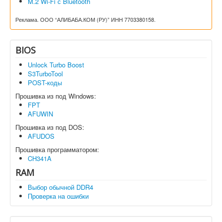
M.2 Wi-Fi с Bluetooth
Реклама. ООО “АЛИБАБА.КОМ (РУ)” ИНН 7703380158.
BIOS
Unlock Turbo Boost
S3TurboTool
POST-коды
Прошивка из под Windows:
FPT
AFUWIN
Прошивка из под DOS:
AFUDOS
Прошивка программатором:
CH341A
RAM
Выбор обычной DDR4
Проверка на ошибки