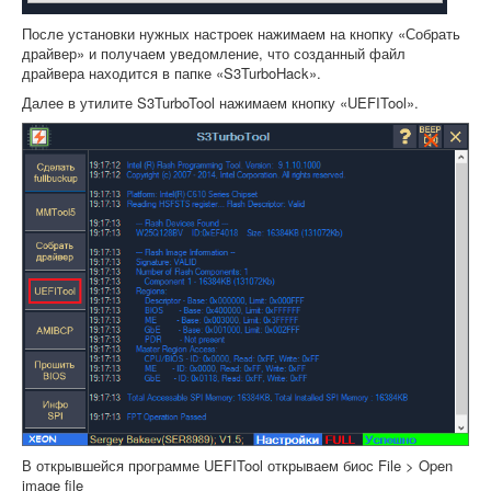
После установки нужных настроек нажимаем на кнопку «Собрать
драйвер» и получаем уведомление, что созданный файл
драйвера находится в папке «S3TurboHack».
Далее в утилите S3TurboTool нажимаем кнопку «UEFITool».
В открывшейся программе UEFITool открываем биос File > Open
image file