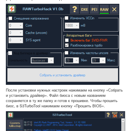
После установки нужных настроек нажимаем на кнопку «Собрать
и установить драйвер». Файл биоса с новым названием
сохраняется в ту же папку и готов к прошивке. Чтобы прошить
биос, в S3TurboTool нажимаем кнопку «Прошить BIOS».