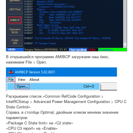
В открывшейся программе AMIBCP загружаем наш биос,
нажимаем File > Open.
Раскрываем список «Common RefCode Configuration >
IntelRCSetup > Advanced Power Management Configuration > CPU C
State Control»
Справа, в столбце Optimal, двойным кликом меняем значение
параметров:
«Package C State limit» на «C2 state»
«CPU C3 report» на «Enable»