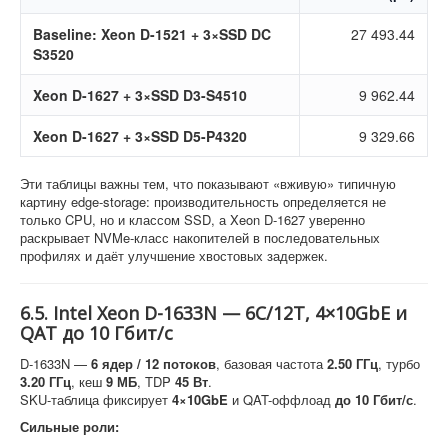
Baseline: Xeon D-1521 + 3×SSD DC
27 493.44
S3520
Xeon D-1627 + 3×SSD D3-S4510
9 962.44
Xeon D-1627 + 3×SSD D5-P4320
9 329.66
Эти таблицы важны тем, что показывают «вживую» типичную
картину edge-storage: производительность определяется не
только CPU, но и классом SSD, а Xeon D-1627 уверенно
раскрывает NVMe-класс накопителей в последовательных
профилях и даёт улучшение хвостовых задержек.
6.5. Intel Xeon D-1633N — 6C/12T, 4×10GbE и
QAT до 10 Гбит/с
D-1633N —
6 ядер / 12 потоков
, базовая частота
2.50 ГГц
, турбо
3.20 ГГц
, кеш
9 МБ
, TDP
45 Вт
.
SKU-таблица фиксирует
4×10GbE
и QAT-оффлоад
до 10 Гбит/с
.
Сильные роли: