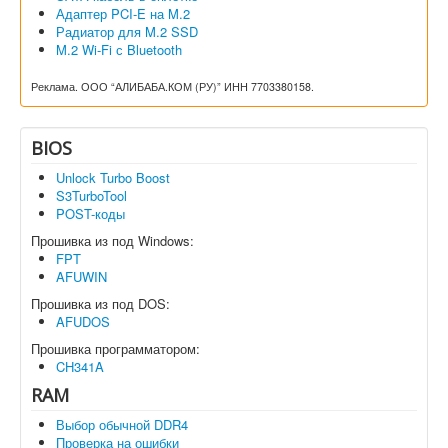
Адаптер PCI-E на M.2
Радиатор для M.2 SSD
M.2 Wi-Fi с Bluetooth
Реклама. ООО “АЛИБАБА.КОМ (РУ)” ИНН 7703380158.
BIOS
Unlock Turbo Boost
S3TurboTool
POST-коды
Прошивка из под Windows:
FPT
AFUWIN
Прошивка из под DOS:
AFUDOS
Прошивка программатором:
CH341A
RAM
Выбор обычной DDR4
Проверка на ошибки