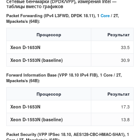
Сетевые бенчмарки (DPDK/VPP), измерения Intel —
таблицы вместо графиков
Packet Forwarding (IPv4 L3FWD, DPDK 18.11), 1
Core
/ 2T,
Mpackets/s (64B):
Процессор
Результат
Xeon D-1653N
33.5
Xeon D-1553N (baseline)
30.9
Forward Information Base (VPP 18.10 IPv4 FIB), 1 Core / 2T,
Mpackets/s (64B):
Процессор
Результат
Xeon D-1653N
17.3
Xeon D-1553N (baseline)
13.8
Packet Security (VPP IPSec 18.10, AES128-CBC-HMAC-SHA1), 1
Core / 2T, Mpackets/s (64B):