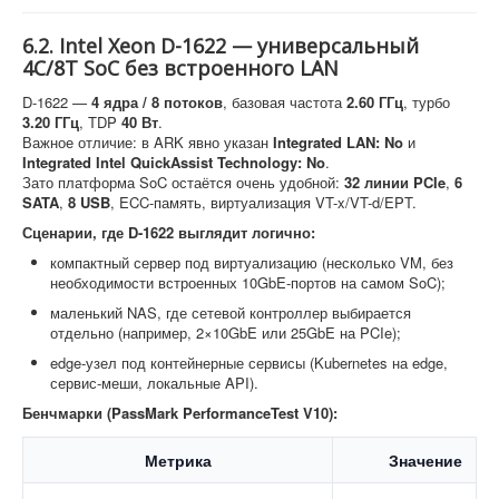
6.2. Intel Xeon D-1622 — универсальный
4C/8T SoC без встроенного LAN
D-1622 —
4 ядра / 8 потоков
, базовая частота
2.60 ГГц
, турбо
3.20 ГГц
, TDP
40 Вт
.
Важное отличие: в ARK явно указан
Integrated LAN: No
и
Integrated Intel QuickAssist Technology: No
.
Зато платформа SoC остаётся очень удобной:
32 линии PCIe
,
6
SATA
,
8 USB
, ECC-память, виртуализация VT-x/VT-d/EPT.
Сценарии, где D-1622 выглядит логично:
компактный сервер под виртуализацию (несколько VM, без
необходимости встроенных 10GbE-портов на самом SoC);
маленький NAS, где сетевой контроллер выбирается
отдельно (например, 2×10GbE или 25GbE на PCIe);
edge-узел под контейнерные сервисы (Kubernetes на edge,
сервис-меши, локальные API).
Бенчмарки (PassMark PerformanceTest V10):
Метрика
Значение