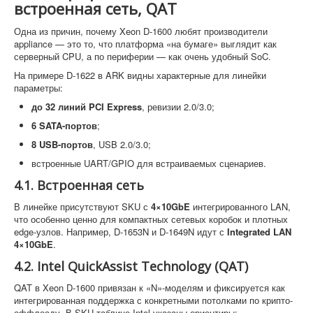
встроенная сеть, QAT
Одна из причин, почему Xeon D-1600 любят производители
appliance — это то, что платформа «на бумаге» выглядит как
серверный CPU, а по периферии — как очень удобный SoC.
На примере D-1622 в ARK видны характерные для линейки
параметры:
до 32 линий PCI Express
, ревизии 2.0/3.0;
6 SATA-портов
;
8 USB-портов
, USB 2.0/3.0;
встроенные UART/GPIO для встраиваемых сценариев.
4.1. Встроенная сеть
В линейке присутствуют SKU с
4×10GbE
интегрированного LAN,
что особенно ценно для компактных сетевых коробок и плотных
edge-узлов. Например, D-1653N и D-1649N идут с
Integrated LAN
4×10GbE
.
4.2. Intel QuickAssist Technology (QAT)
QAT в Xeon D-1600 привязан к «N»-моделям и фиксируется как
интегрированная поддержка с конкретными потолками по крипто-
оффлоаду. В SKU-таблице Intel указаны ориентиры: