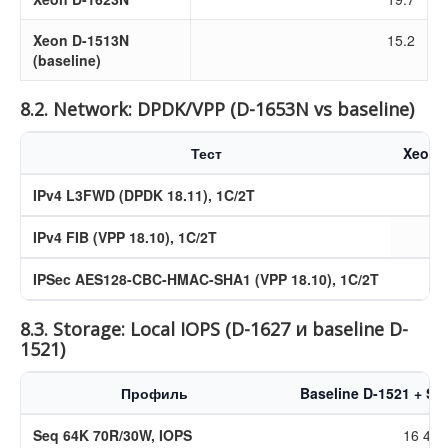
Xeon D-1513N
15.2
(baseline)
8.2. Network: DPDK/VPP (D-1653N vs baseline)
Тест
Xeon 
IPv4 L3FWD (DPDK 18.11), 1C/2T
IPv4 FIB (VPP 18.10), 1C/2T
IPSec AES128-CBC-HMAC-SHA1 (VPP 18.10), 1C/2T
8.3. Storage: Local IOPS (D-1627 и baseline D-
1521)
Профиль
Baseline D-1521 + S3
Seq 64K 70R/30W, IOPS
16 421