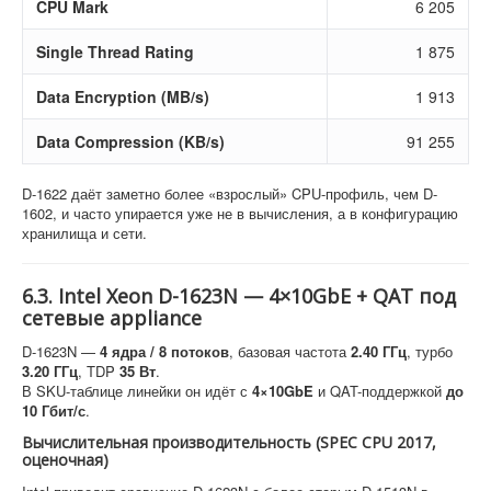
CPU Mark
6 205
Single Thread Rating
1 875
Data Encryption (MB/s)
1 913
Data Compression (KB/s)
91 255
D-1622 даёт заметно более «взрослый» CPU-профиль, чем D-
1602, и часто упирается уже не в вычисления, а в конфигурацию
хранилища и сети.
6.3. Intel Xeon D-1623N — 4×10GbE + QAT под
сетевые appliance
D-1623N —
4 ядра / 8 потоков
, базовая частота
2.40 ГГц
, турбо
3.20 ГГц
, TDP
35 Вт
.
В SKU-таблице линейки он идёт с
4×10GbE
и QAT-поддержкой
до
10 Гбит/с
.
Вычислительная производительность (SPEC CPU 2017,
оценочная)