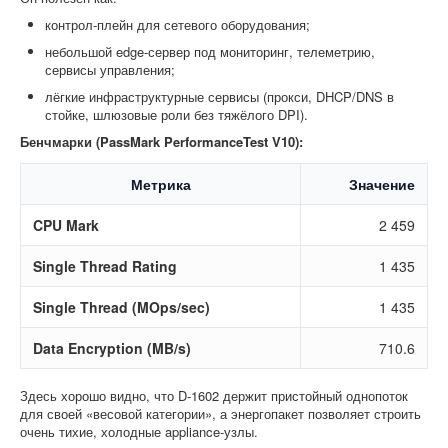
контрол-плейн для сетевого оборудования;
небольшой edge-сервер под мониторинг, телеметрию,
сервисы управления;
лёгкие инфраструктурные сервисы (прокси, DHCP/DNS в
стойке, шлюзовые роли без тяжёлого DPI).
Бенчмарки (PassMark PerformanceTest V10):
Метрика
Значение
CPU Mark
2 459
Single Thread Rating
1 435
Single Thread (MOps/sec)
1 435
Data Encryption (MB/s)
710.6
Здесь хорошо видно, что D-1602 держит пристойный однопоток
для своей «весовой категории», а энергопакет позволяет строить
очень тихие, холодные appliance-узлы.