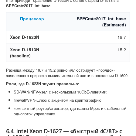
Intel приводит сравнение D-1623N с более старым D-1513N в
SPECrate2017_int_base
:
Процессор
SPECrate2017_int_base
(Estimated)
Xeon D-1623N
19.7
Xeon D-1513N
15.2
(baseline)
Разница между 19.7 и 15.2 ровно иллюстрирует «порядок»
заявленного прироста вычислительной части в поколении D-1600.
Роли, где D-1623N звучит правильно:
SD-WAN/NFV-узел с несколькими 10GbE-линиями;
firewall/VPN-шлюз с акцентом на криптографию;
компактный роутер/агрегатор, где важны Mpps и стабильный
однопоток управления.
6.4. Intel Xeon D-1627 — «быстрый 4C/8T» с