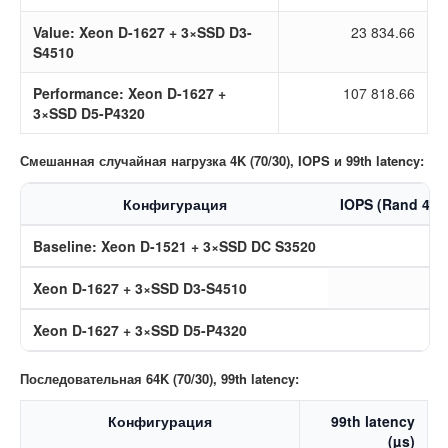
Value: Xeon D-1627 + 3×SSD D3-
23 834.66
S4510
Performance: Xeon D-1627 +
107 818.66
3×SSD D5-P4320
Смешанная случайная нагрузка 4K (70/30), IOPS и 99th latency:
Конфигурация
IOPS (Rand 4K 
Baseline: Xeon D-1521 + 3×SSD DC S3520
Xeon D-1627 + 3×SSD D3-S4510
1
Xeon D-1627 + 3×SSD D5-P4320
Последовательная 64K (70/30), 99th latency:
Конфигурация
99th latency
(µs)