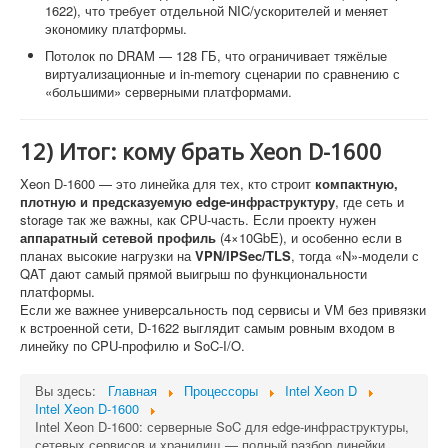
1622), что требует отдельной NIC/ускорителей и меняет
экономику платформы.
Потолок по DRAM — 128 ГБ, что ограничивает тяжёлые
виртуализационные и in-memory сценарии по сравнению с
«большими» серверными платформами.
12) Итог: кому брать Xeon D-1600
Xeon D-1600 — это линейка для тех, кто строит
компактную,
плотную и предсказуемую edge-инфраструктуру
, где сеть и
storage так же важны, как CPU-часть. Если проекту нужен
аппаратный сетевой профиль
(4×10GbE), и особенно если в
планах высокие нагрузки на
VPN/IPSec/TLS
, тогда «N»-модели с
QAT дают самый прямой выигрыш по функциональности
платформы.
Если же важнее универсальность под сервисы и VM без привязки
к встроенной сети, D-1622 выглядит самым ровным входом в
линейку по CPU-профилю и SoC-I/O.
Вы здесь:
Главная
Процессоры
Intel Xeon D
Intel Xeon D-1600
Intel Xeon D-1600: серверные SoC для edge-инфраструктуры,
сетевых сервисов и хранилищ — полный разбор линейки,