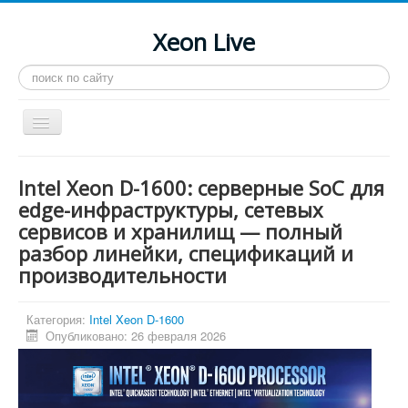
Xeon Live
Искать...
Toggle
Navigation
Главная
Intel Xeon D-1600: серверные SoC для
LGA 2011-3
edge-инфраструктуры, сетевых
сервисов и хранилищ — полный
LGA 2011
разбор линейки, спецификаций и
Процессоры
производительности
Инструкции
Категория:
Intel Xeon D-1600
Рейтинги
Опубликовано: 26 февраля 2026
Конференция
Системные программы