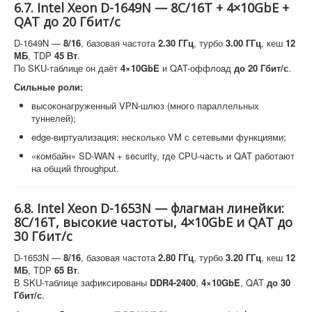
6.7. Intel Xeon D-1649N — 8C/16T + 4×10GbE +
QAT до 20 Гбит/с
D-1649N —
8/16
, базовая частота
2.30 ГГц
, турбо
3.00 ГГц
, кеш
12
МБ
, TDP
45 Вт
.
По SKU-таблице он даёт
4×10GbE
и QAT-оффлоад
до 20 Гбит/с
.
Сильные роли:
высоконагруженный VPN-шлюз (много параллельных
туннелей);
edge-виртуализация: несколько VM с сетевыми функциями;
«комбайн» SD-WAN + security, где CPU-часть и QAT работают
на общий throughput.
6.8. Intel Xeon D-1653N — флагман линейки:
8C/16T, высокие частоты, 4×10GbE и QAT до
30 Гбит/с
D-1653N —
8/16
, базовая частота
2.80 ГГц
, турбо
3.20 ГГц
, кеш
12
МБ
, TDP
65 Вт
.
В SKU-таблице зафиксированы
DDR4-2400
,
4×10GbE
, QAT
до 30
Гбит/с
.