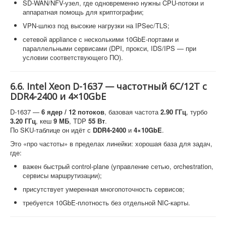
SD-WAN/NFV-узел, где одновременно нужны CPU-потоки и
аппаратная помощь для криптографии;
VPN-шлюз под высокие нагрузки на IPSec/TLS;
сетевой appliance с несколькими 10GbE-портами и
параллельными сервисами (DPI, прокси, IDS/IPS — при
условии соответствующего ПО).
6.6. Intel Xeon D-1637 — частотный 6C/12T с
DDR4-2400 и 4×10GbE
D-1637 —
6 ядер / 12 потоков
, базовая частота
2.90 ГГц
, турбо
3.20 ГГц
, кеш
9 МБ
, TDP
55 Вт
.
По SKU-таблице он идёт с
DDR4-2400
и
4×10GbE
.
Это «про частоты» в пределах линейки: хорошая база для задач,
где:
важен быстрый control-plane (управление сетью, orchestration,
сервисы маршрутизации);
присутствует умеренная многопоточность сервисов;
требуется 10GbE-плотность без отдельной NIC-карты.