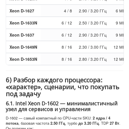
Xeon D-1627
4 / 8
2.90 / 3.20 ГГц
6 МБ
Xeon D-1633N
6 / 12
2.50 / 3.20 ГГц
9 МБ
Xeon D-1637
6 / 12
2.90 / 3.20 ГГц
9 МБ
Xeon D-1649N
8 / 16
2.30 / 3.00 ГГц
12 МБ
Xeon D-1653N
8 / 16
2.80 / 3.20 ГГц
12 МБ
6) Разбор каждого процессора:
«характер», сценарии, что покупать
под задачу
6.1. Intel Xeon D-1602 — минималистичный
узел для сервисов и управления
D-1602 — самый компактный по CPU-части SKU:
2 ядра / 4
потока
, базовая частота
2.50 ГГц
, турбо
до 3.20 ГГц
, TDP
27 Вт
.
Он полезен как: