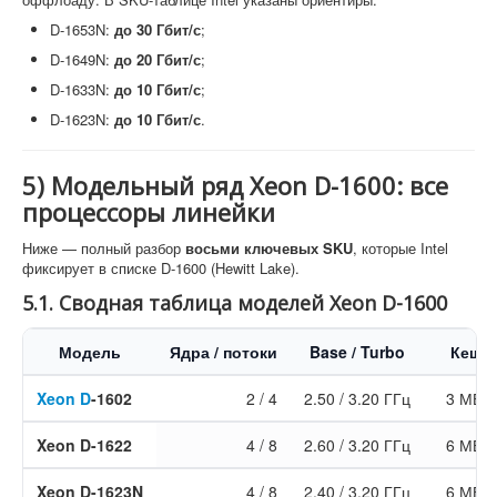
D-1653N:
до 30 Гбит/с
;
D-1649N:
до 20 Гбит/с
;
D-1633N:
до 10 Гбит/с
;
D-1623N:
до 10 Гбит/с
.
5) Модельный ряд Xeon D-1600: все
процессоры линейки
Ниже — полный разбор
восьми ключевых SKU
, которые Intel
фиксирует в списке D-1600 (Hewitt Lake).
5.1. Сводная таблица моделей Xeon D-1600
Модель
Ядра / потоки
Base / Turbo
Кеш
Xeon D
-1602
2 / 4
2.50 / 3.20 ГГц
3 МБ
Xeon D-1622
4 / 8
2.60 / 3.20 ГГц
6 МБ
Xeon D-1623N
4 / 8
2.40 / 3.20 ГГц
6 МБ