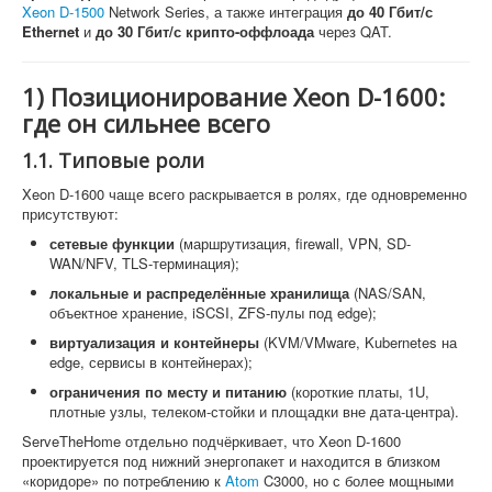
Xeon D-1500
Network Series, а также интеграция
до 40 Гбит/с
Ethernet
и
до 30 Гбит/с крипто-оффлоада
через QAT.
1) Позиционирование Xeon D-1600:
где он сильнее всего
1.1. Типовые роли
Xeon D-1600 чаще всего раскрывается в ролях, где одновременно
присутствуют:
сетевые функции
(маршрутизация, firewall, VPN, SD-
WAN/NFV, TLS-терминация);
локальные и распределённые хранилища
(NAS/SAN,
объектное хранение, iSCSI, ZFS-пулы под edge);
виртуализация и контейнеры
(KVM/VMware, Kubernetes на
edge, сервисы в контейнерах);
ограничения по месту и питанию
(короткие платы, 1U,
плотные узлы, телеком-стойки и площадки вне дата-центра).
ServeTheHome отдельно подчёркивает, что Xeon D-1600
проектируется под нижний энергопакет и находится в близком
«коридоре» по потреблению к
Atom
C3000, но с более мощными