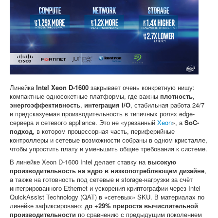
Софт
Линейка
Intel Xeon D-1600
закрывает очень конкретную нишу:
компактные односокетные платформы, где важны
плотность
,
энергоэффективность
,
интеграция I/O
, стабильная работа 24/7
и предсказуемая производительность в типичных ролях edge-
сервера и сетевого appliance. Это не «урезанный
Xeon
», а
SoC-
подход
, в котором процессорная часть, периферийные
контроллеры и сетевые возможности собраны в одном кристалле,
чтобы упростить плату и уменьшить общие требования к системе.
В линейке Xeon D-1600 Intel делает ставку на
высокую
производительность на ядро в низкопотребляющем дизайне
,
а также на готовность под сетевые и storage-нагрузки за счёт
интегрированного Ethernet и ускорения криптографии через Intel
QuickAssist Technology (QAT) в «сетевых» SKU. В материалах по
линейке зафиксировано:
до +29% прироста вычислительной
производительности
по сравнению с предыдущим поколением