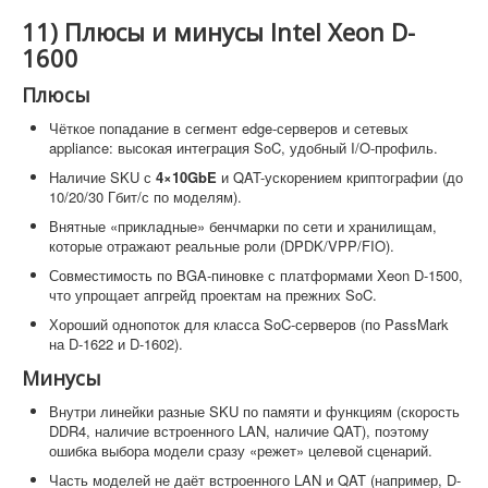
11) Плюсы и минусы Intel Xeon D-
1600
Плюсы
Чёткое попадание в сегмент edge-серверов и сетевых
appliance: высокая интеграция SoC, удобный I/O-профиль.
Наличие SKU с
4×10GbE
и QAT-ускорением криптографии (до
10/20/30 Гбит/с по моделям).
Внятные «прикладные» бенчмарки по сети и хранилищам,
которые отражают реальные роли (DPDK/VPP/FIO).
Совместимость по BGA-пиновке с платформами Xeon D-1500,
что упрощает апгрейд проектам на прежних SoC.
Хороший однопоток для класса SoC-серверов (по PassMark
на D-1622 и D-1602).
Минусы
Внутри линейки разные SKU по памяти и функциям (скорость
DDR4, наличие встроенного LAN, наличие QAT), поэтому
ошибка выбора модели сразу «режет» целевой сценарий.
Часть моделей не даёт встроенного LAN и QAT (например, D-