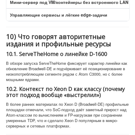
Мини-сервер под VM/контейнеры без встроенного LAN
Управляющие сервисы и лёгкие edge-задачи
10) Что говорят авторитетные
издания и профильные ресурсы
10.1. ServeTheHome о линейке D-1600
В обзоре запуска ServeTheHome фиксирует характер линейки как
обновление Broadwell-DE и подчёркивает её позиционирование в
низкопотребляющем сегменте рядом с Atom C3000, но с более
мощными ядрами.
10.2. Контекст по Xeon D как классу (почему
этот подход вообще «выстрелил»)
В более ранних материалах по Xeon D (Broadwell-DE) профильные
площадки отмечали, что SoC-подход даёт заметный прирост над
Atom-классом по вычислениям и FP-нагрузкам при сохранении
умеренных TDP, что и сделало Xeon D популярным в микро-
серверных и сетевых платформах.