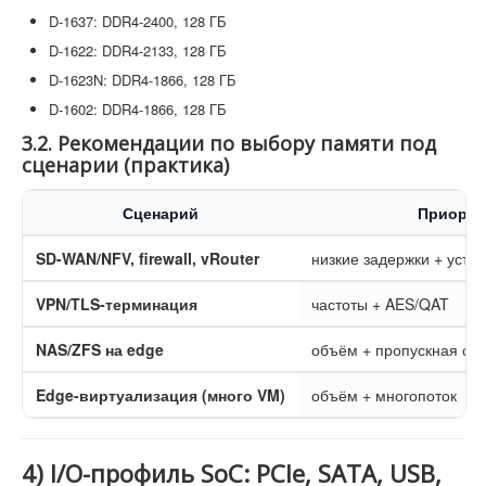
D-1637: DDR4-2400, 128 ГБ
D-1622: DDR4-2133, 128 ГБ
D-1623N: DDR4-1866, 128 ГБ
D-1602: DDR4-1866, 128 ГБ
3.2. Рекомендации по выбору памяти под
сценарии (практика)
Сценарий
Приорит
SD-WAN/NFV, firewall, vRouter
низкие задержки + усто
VPN/TLS-терминация
частоты + AES/QAT
NAS/ZFS на edge
объём + пропускная сп
Edge-виртуализация (много VM)
объём + многопоток
4) I/O-профиль SoC: PCIe, SATA, USB,