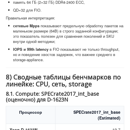
память 64 ГБ (2×32 ГБ) DDR4-2400 ECC,
QD=32 для FIO.
Правильная интерпретация:
сетевые Mpps
показывают предельную обработку пакетов на
маленьком размере (64B) в строго заданной конфигурации;
это показатель полезен для сравнения поколений и SKU
внутри одной методики;
IOPS и 99th latency
в FIO показывают не только throughput,
но и поведение хвостов задержек, что важнее среднего в
storage-appliance.
8) Сводные таблицы бенчмарков по
линейке: CPU, сеть, storage
8.1. Compute: SPECrate2017_int_base
(оценочно) для D-1623N
Процессор
SPECrate2017_int_base
(Estimated)
Xeon D-1623N
19.7