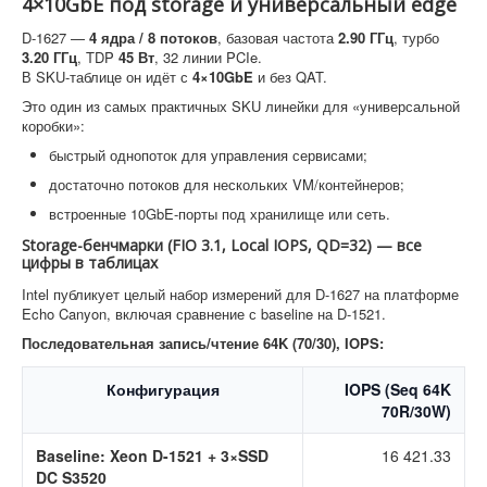
4×10GbE под storage и универсальный edge
D-1627 —
4 ядра / 8 потоков
, базовая частота
2.90 ГГц
, турбо
3.20 ГГц
, TDP
45 Вт
, 32 линии PCIe.
В SKU-таблице он идёт с
4×10GbE
и без QAT.
Это один из самых практичных SKU линейки для «универсальной
коробки»:
быстрый однопоток для управления сервисами;
достаточно потоков для нескольких VM/контейнеров;
встроенные 10GbE-порты под хранилище или сеть.
Storage-бенчмарки (FIO 3.1, Local IOPS, QD=32) — все
цифры в таблицах
Intel публикует целый набор измерений для D-1627 на платформе
Echo Canyon, включая сравнение с baseline на D-1521.
Последовательная запись/чтение 64K (70/30), IOPS:
Конфигурация
IOPS (Seq 64K
70R/30W)
Baseline: Xeon D-1521 + 3×SSD
16 421.33
DC S3520