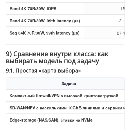
Rand 4K 70R/30W, IOPS
151 
Rand 4K 70R/30W, 99th latency (µs)
3 148
Seq 64K 70R/30W, 99th latency (µs)
27 493
9) Сравнение внутри класса: как
выбирать модель под задачу
9.1. Простая «карта выбора»
Задача
Компактный firewall/VPN с высокой криптонагрузкой
SD-WAN/NFV с несколькими 10GbE-линиями и сервисами
Edge-storage (NAS/SAN), ставка на NVMe