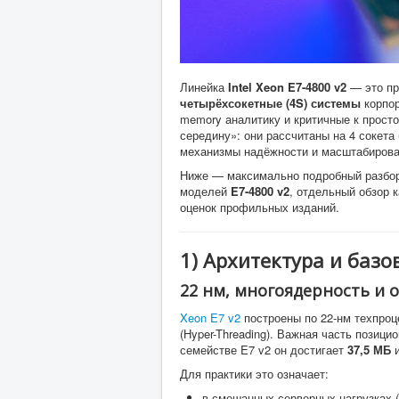
Линейка
Intel Xeon E7-4800 v2
— это пр
четырёхсокетные (4S) системы
корпор
memory аналитику и критичные к прост
середину»: они рассчитаны на 4 сокета
механизмы надёжности и масштабирован
Ниже — максимально подробный разбор
моделей
E7-4800 v2
, отдельный обзор 
оценок профильных изданий.
1) Архитектура и базо
22 нм, многоядерность и 
Xeon E7 v2
построены по 22-нм техпроц
(Hyper-Threading). Важная часть пози
семействе E7 v2 он достигает
37,5 МБ
и
Для практики это означает:
в смешанных серверных нагрузках 