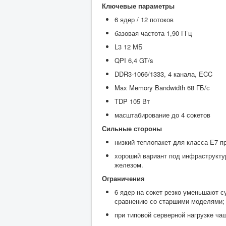
Ключевые параметры
6 ядер / 12 потоков
базовая частота 1,90 ГГц
L3 12 МБ
QPI 6,4 GT/s
DDR3-1066/1333, 4 канала, ECC
Max Memory Bandwidth 68 ГБ/с
TDP 105 Вт
масштабирование до 4 сокетов
Сильные стороны
низкий теплопакет для класса E7 п
хороший вариант под инфраструкту
железом.
Ограничения
6 ядер на сокет резко уменьшают 
сравнению со старшими моделями;
при типовой серверной нагрузке ча