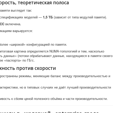
орость, теоретическая полоса
памяти выглядит так:
спецификациях моделей —
1,5 ТБ
(зависит от типа модулей памяти).
CC
включена.
кациям варьируется:
более «широкой» конфигурацией по памяти.
 итоговая картина определяется NUMA-топологией и тем, насколько
ь данных» (потоки обрабатывают данные, находящиеся в памяти своего
ее «паспорта» по ГБ/с.
жность против скорости
пространены режимы, меняющие баланс между производительностью и
ктеристики, но в типовых случаях не даёт лучшей производительности
вость к сбоям ценой полезного объёма и части производительности.