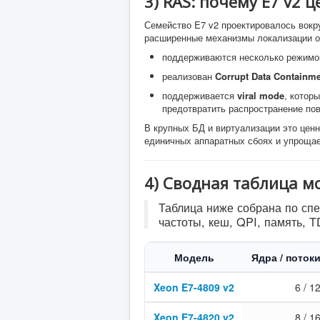
3) RAS: почему E7 v2 
Семейство E7 v2 проектировалось вокр
расширенные механизмы локализации о
поддерживаются несколько режим
реализован
Corrupt Data Containme
поддерживается
viral mode
, котор
предотвратить распространение пов
В крупных БД и виртуализации это ценн
единичных аппаратных сбоях и упрощае
4) Сводная таблица мо
Таблица ниже собрана по спе
частоты, кеш, QPI, память, T
Модель
Ядра / поток
Xeon E7-4809 v2
6 / 1
Xeon E7-4820 v2
8 / 1