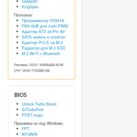
Goldenfir
KingSpec
Полезное:
Программатор CH341A
FAN HUB для 4-pin PWM
Адаптер ATX 24-Pin 90°
SATA кабель в оплётке
Адаптер PCI-E на M.2
Радиатор для M.2 SSD
M.2 Wi-Fi с Bluetooth
Реклама. ООО “АЛИБАБА.КОМ
(РУ)” ИНН 7703380158.
BIOS
Unlock Turbo Boost
S3TurboTool
POST-коды
Прошивка из под Windows:
FPT
AFUWIN