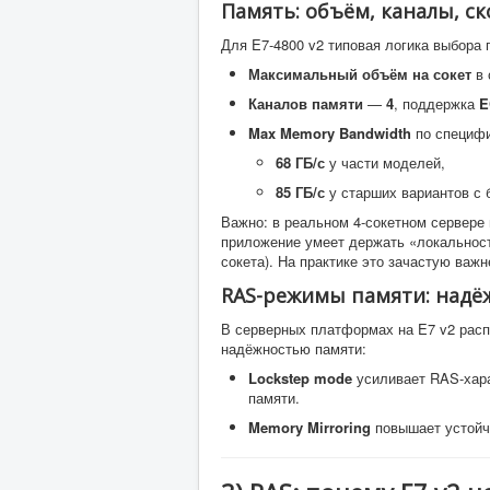
Память: объём, каналы, ск
Для E7-4800 v2 типовая логика выбора 
Максимальный объём на сокет
в 
Каналов памяти
—
4
, поддержка
E
Max Memory Bandwidth
по специфи
68 ГБ/с
у части моделей,
85 ГБ/с
у старших вариантов с 
Важно: в реальном 4-сокетном сервере
приложение умеет держать «локальност
сокета). На практике это зачастую важн
RAS-режимы памяти: надё
В серверных платформах на E7 v2 рас
надёжностью памяти:
Lockstep mode
усиливает RAS-хара
памяти.
Memory Mirroring
повышает устойчи