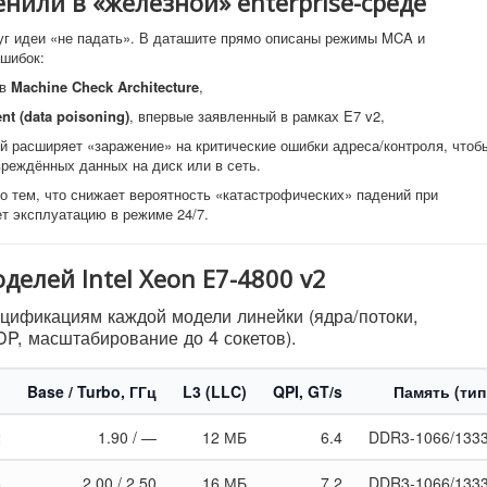
ценили в «железной» enterprise-среде
уг идеи «не падать». В даташите прямо описаны режимы MCA и
шибок:
ов
Machine Check Architecture
,
nt (data poisoning)
, впервые заявленный в рамках E7 v2,
ый расширяет «заражение» на критические ошибки адреса/контроля, чтоб
реждённых данных на диск или в сеть.
о тем, что снижает вероятность «катастрофических» падений при
т эксплуатацию в режиме 24/7.
делей Intel Xeon E7-4800 v2
цификациям каждой модели линейки (ядра/потоки,
DP, масштабирование до 4 сокетов).
и
Base / Turbo, ГГц
L3 (LLC)
QPI, GT/s
Память (тип
2
1.90 / —
12 МБ
6.4
DDR3-1066/133
6
2.00 / 2.50
16 МБ
7.2
DDR3-1066/1333