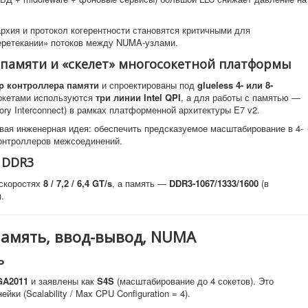
рхия и протокол когерентности становятся критичными для
еретекании» потоков между NUMA-узлами.
памяти и «скелет» многосокетной платформы
ip контроллера памяти
и спроектированы под
glueless 4- или 8-
окетами используются
три линии Intel QPI
, а для работы с памятью —
y Interconnect) в рамках платформенной архитектуры E7 v2.
евая инженерная идея: обеспечить предсказуемое масштабирование в 4-
контроллеров межсоединений.
 DDR3
 скоростях
8 / 7,2 / 6,4 GT/s
, а память —
DDR3-1067/1333/1600
(в
.
 память, ввод-вывод, NUMA
ь
GA2011
и заявлены как
S4S
(масштабирование до 4 сокетов). Это
и (Scalability / Max CPU Configuration = 4).