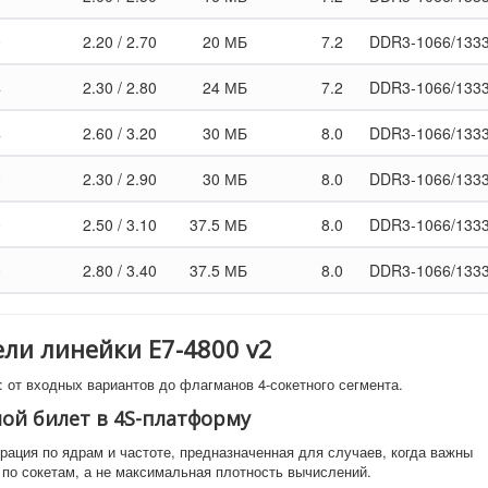
0
2.20 / 2.70
20 МБ
7.2
DDR3-1066/1333
4
2.30 / 2.80
24 МБ
7.2
DDR3-1066/1333
4
2.60 / 3.20
30 МБ
8.0
DDR3-1066/1333
0
2.30 / 2.90
30 МБ
8.0
DDR3-1066/1333
0
2.50 / 3.10
37.5 МБ
8.0
DDR3-1066/1333
0
2.80 / 3.40
37.5 МБ
8.0
DDR3-1066/1333
ели линейки E7-4800 v2
 от входных вариантов до флагманов 4-сокетного сегмента.
дной билет в 4S-платформу
ация по ядрам и частоте, предназначенная для случаев, когда важны
по сокетам, а не максимальная плотность вычислений.