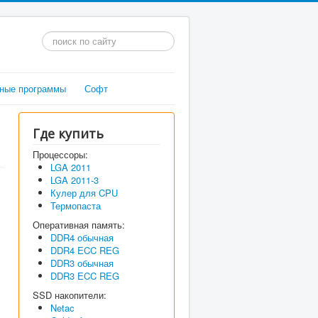
Искать...
ные программы
Софт
Где купить
Процессоры:
LGA 2011
LGA 2011-3
Кулер для CPU
Термопаста
Оперативная память:
DDR4 обычная
DDR4 ECC REG
DDR3 обычная
DDR3 ECC REG
SSD накопители:
Netac