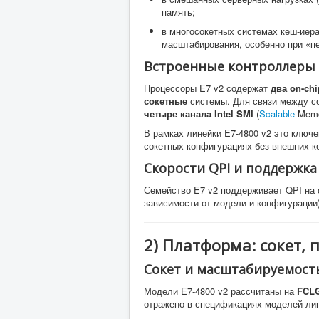
память;
в многосокетных системах кеш-иера
масштабирования, особенно при «п
Встроенные контроллеры 
Процессоры E7 v2 содержат
два on-ch
сокетные
системы. Для связи между с
четыре канала Intel SMI
(
Scalable
Memor
В рамках линейки E7-4800 v2 это ключ
сокетных конфигурациях без внешних 
Скорости QPI и поддержка
Семейство E7 v2 поддерживает QPI на
зависимости от модели и конфигурации)
2) Платформа: сокет,
Сокет и масштабируемост
Модели E7-4800 v2 рассчитаны на
FCL
отражено в спецификациях моделей линейк