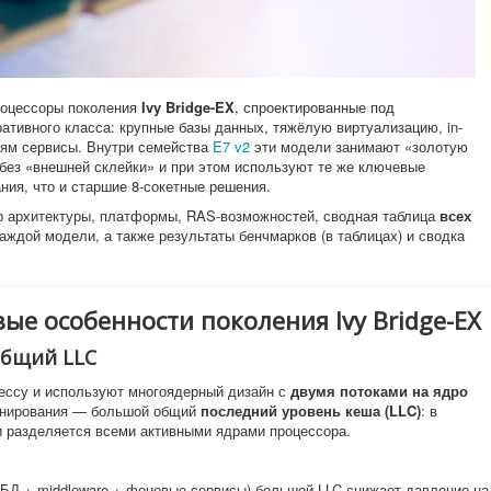
оцессоры поколения
Ivy Bridge-EX
, спроектированные под
ативного класса: крупные базы данных, тяжёлую виртуализацию, in-
оям сервисы. Внутри семейства
E7 v2
эти модели занимают «золотую
 без «внешней склейки» и при этом используют те же ключевые
ия, что и старшие 8-сокетные решения.
 архитектуры, платформы, RAS-возможностей, сводная таблица
всех
каждой модели, а также результаты бенчмарков (в таблицах) и сводка
вые особенности поколения Ivy Bridge-EX
общий LLC
ессу и используют многоядерный дизайн с
двумя потоками на ядро
ционирования — большой общий
последний уровень кеша (LLC)
: в
 разделяется всеми активными ядрами процессора.
(БД + middleware + фоновые сервисы) большой LLC снижает давление на