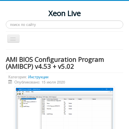
Xeon Live
Искать...
Toggle
Navigation
Главная
AMI BIOS Configuration Program
LGA 2011-3
(AMIBCP) v4.53 + v5.02
LGA 2011
Категория:
Инструкции
Опубликовано: 15 июля 2020
Процессоры
Инструкции
Рейтинги
Конференция
Системные программы