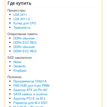
Где купить
Процессоры:
LGA 2011
LGA 2011-3
Кулер для CPU
Термопаста
Оперативная память:
DDR4 обычная
DDR4 ECC REG
DDR3 обычная
DDR3 ECC REG
SSD накопители:
Netac
Goldenfir
KingSpec
Полезное:
Программатор CH341A
FAN HUB для 4-pin PWM
Адаптер ATX 24-Pin 90°
SATA кабель в оплётке
Адаптер PCI-E на M.2
Радиатор для M.2 SSD
M.2 Wi-Fi с Bluetooth