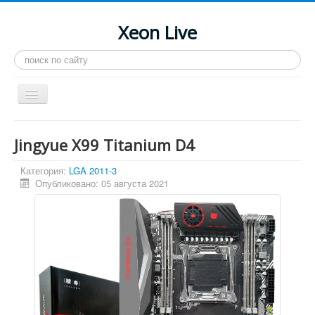
Xeon Live
Искать...
Toggle
Navigation
Главная
Jingyue X99 Titanium D4
LGA 2011-3
Категория:
LGA 2011-3
LGA 2011
Опубликовано: 05 августа 2021
Процессоры
Инструкции
Рейтинги
Конференция
Системные программы