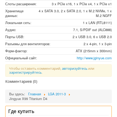
Слоты расширения:
3 x PCIe x16, 1 x PCIe x4, 1 x PCIe x1
Хранилище
4 x SATA 3.0, 2 x SATA 2.0, 1 x M.2 NVMe, 1 x
данных:
M.2 NGFF
Локальная сеть:
1 x LAN (RTL8111)
Аудио:
7.1, S/PDIF out (ALC888)
Порты USB:
2 x USB 3.0, 6 x USB 2.0
Разъемы для вентиляторов:
2 x 4-pin, 1 x 3-pin
Форм-фактор:
ATX (215mm x 300mm)
Официальный сайт:
http://www.jginyue.com
Чтобы оставить комментарий,
авторизуйтесь
или
зарегистрируйтесь
.
Комментариев (
0
)
Вы здесь:
Главная
LGA 2011-3
Jingyue X99 Titanium D4
Где купить