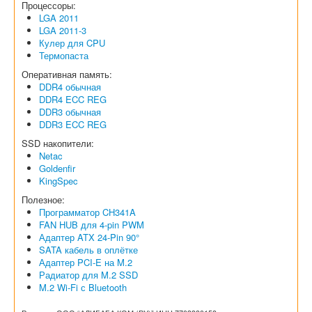
Процессоры:
LGA 2011
LGA 2011-3
Кулер для CPU
Термопаста
Оперативная память:
DDR4 обычная
DDR4 ECC REG
DDR3 обычная
DDR3 ECC REG
SSD накопители:
Netac
Goldenfir
KingSpec
Полезное:
Программатор CH341A
FAN HUB для 4-pin PWM
Адаптер ATX 24-Pin 90°
SATA кабель в оплётке
Адаптер PCI-E на M.2
Радиатор для M.2 SSD
M.2 Wi-Fi с Bluetooth