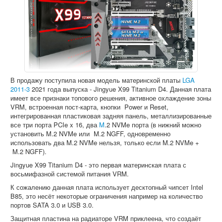
Софт
В продажу поступила новая модель материнской платы
LGA
2011-3
2021 года выпуска - Jingyue X99 Titanium D4. Данная плата
имеет все признаки топового решения, активное охлаждение зоны
VRM, встроенная пост-карта, кнопки Power и Reset,
интегрированная пластиковая задняя панель, металлизированные
все три порта PCIe x 16, два
M
.2 NVMe порта (в нижний можно
установить M.2 NVMe или
M.2 NGFF
, одновременно
использовать два M.2 NVMe нельзя, только если M.2 NVMe +
M.2 NGFF
).
Jingyue X99 Titanium D4 - это первая материнская плата с
восьмифазной системой питания VRM.
К сожалению данная плата использует десктопный чипсет Intel
B85, это несёт некоторые ограничения например на количество
портов SATA 3.0 и USB 3.0.
Защитная пластина на радиаторе VRM приклеена, что создаёт