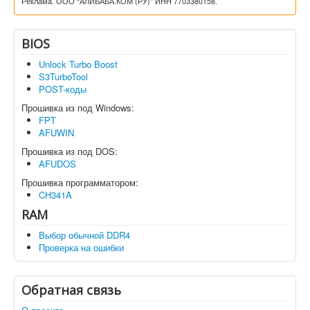
Реклама. ООО “АЛИБАБА.КОМ (РУ)” ИНН 7703380158.
BIOS
Unlock Turbo Boost
S3TurboTool
POST-коды
Прошивка из под Windows:
FPT
AFUWIN
Прошивка из под DOS:
AFUDOS
Прошивка программатором:
CH341A
RAM
Выбор обычной DDR4
Проверка на ошибки
Обратная связь