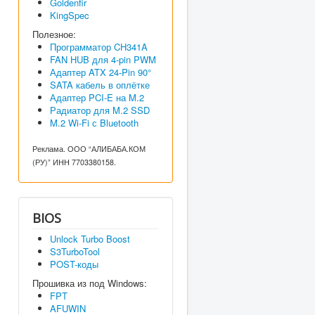
Goldenfir
KingSpec
Полезное:
Программатор CH341A
FAN HUB для 4-pin PWM
Адаптер ATX 24-Pin 90°
SATA кабель в оплётке
Адаптер PCI-E на M.2
Радиатор для M.2 SSD
M.2 Wi-Fi с Bluetooth
Реклама. ООО “АЛИБАБА.КОМ
(РУ)” ИНН 7703380158.
BIOS
Unlock Turbo Boost
S3TurboTool
POST-коды
Прошивка из под Windows:
FPT
AFUWIN