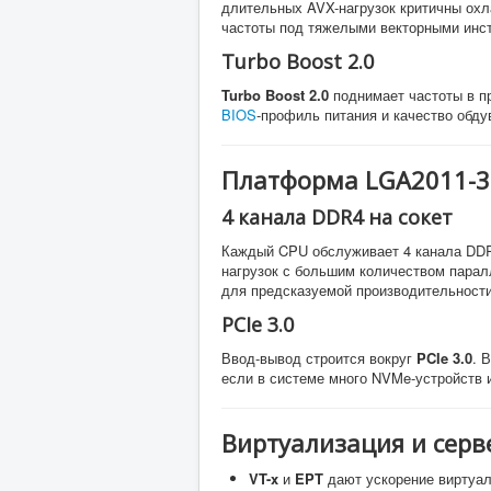
длительных AVX-нагрузок критичны ох
частоты под тяжелыми векторными инс
Turbo Boost 2.0
Turbo Boost 2.0
поднимает частоты в п
BIOS
-профиль питания и качество обду
Платформа LGA2011-3:
4 канала DDR4 на сокет
Каждый CPU обслуживает 4 канала DDR4
нагрузок с большим количеством парал
для предсказуемой производительности
PCIe 3.0
Ввод-вывод строится вокруг
PCIe 3.0
. 
если в системе много NVMe-устройств и
Виртуализация и сер
VT-x
и
EPT
дают ускорение виртуал