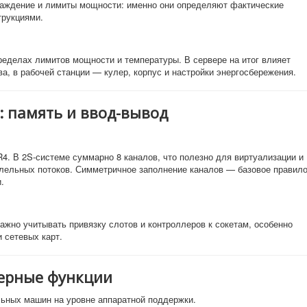
лаждение и лимиты мощности: именно они определяют фактические
трукциями.
ределах лимитов мощности и температуры. В сервере на итог влияет
ва, в рабочей станции — кулер, корпус и настройки энергосбережения.
 память и ввод-вывод
. В 2S-системе суммарно 8 каналов, что полезно для виртуализации и
лельных потоков. Симметричное заполнение каналов — базовое правил
.
Важно учитывать привязку слотов и контроллеров к сокетам, особенно
 сетевых карт.
верные функции
ьных машин на уровне аппаратной поддержки.