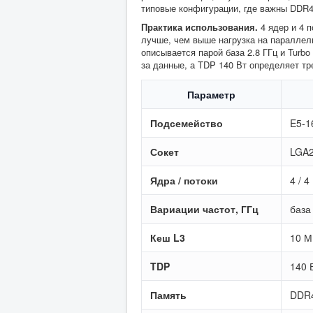
типовые конфигурации, где важны DDR4
Практика использования.
4 ядер и 4 п
лучше, чем выше нагрузка на параллел
описывается парой база 2.8 ГГц и Turbo
за данные, а TDP 140 Вт определяет т
Параметр
Подсемейство
E5-1
Сокет
LGA2
Ядра / потоки
4 / 4
Вариации частот, ГГц
база 
Кеш L3
10 М
TDP
140 
Память
DDR4