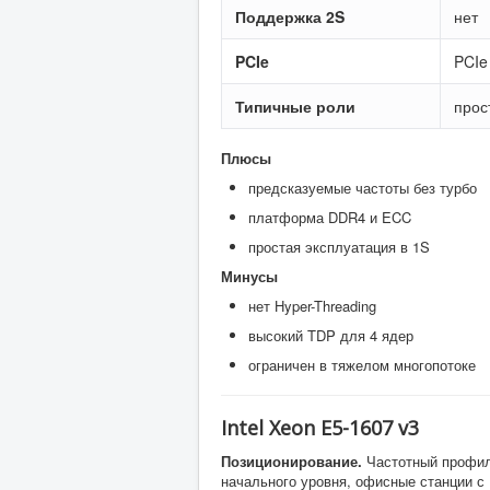
Поддержка 2S
нет
PCIe
PCIe
Типичные роли
прос
Плюсы
предсказуемые частоты без турбо
платформа DDR4 и ECC
простая эксплуатация в 1S
Минусы
нет Hyper-Threading
высокий TDP для 4 ядер
ограничен в тяжелом многопотоке
Intel Xeon E5-1607 v3
Позиционирование.
Частотный профил
начального уровня, офисные станции с