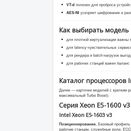
VT-d
полезен для проброса устройс
AES-NI
ускоряет шифрование и разг
Как выбирать модель
для плотной виртуализации важны я
для latency-чувствительных сервис
для рендера и batch-нагрузок выго
для рабочих станций важен баланс 
Каталог процессоров In
Далее — карточки моделей с кратким р
максимальный Turbo Boost).
Серия Xeon E5-1600 v3
Intel Xeon E5-1603 v3
Позиционирование.
Базовый профиль 
рабочие станции, служебные роли, ECC