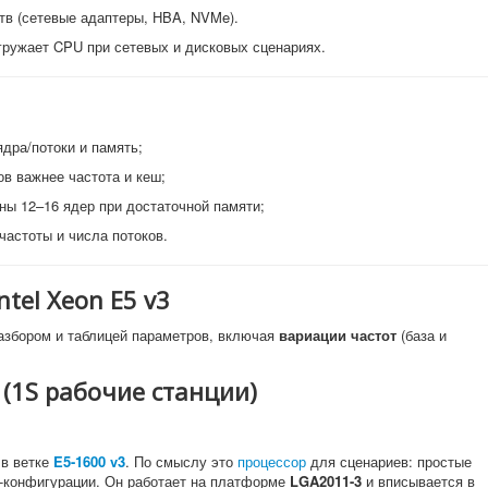
тв (сетевые адаптеры, HBA, NVMe).
ружает CPU при сетевых и дисковых сценариях.
дра/потоки и память;
ов важнее частота и кеш;
дны 12–16 ядер при достаточной памяти;
частоты и числа потоков.
tel Xeon E5 v3
азбором и таблицей параметров, включая
вариации частот
(база и
 (1S рабочие станции)
в ветке
E5-1600 v3
. По смыслу это
процессор
для сценариев: простые
-конфигурации. Он работает на платформе
LGA2011-3
и вписывается в