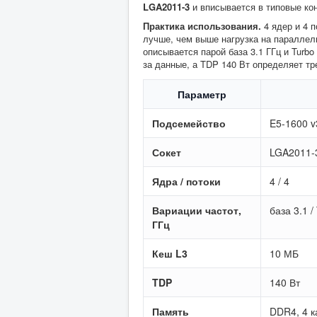
LGA2011-3
и вписывается в типовые ко
Практика использования.
4 ядер и 4 п
лучше, чем выше нагрузка на параллел
описывается парой база 3.1 ГГц и Turbo
за данные, а TDP 140 Вт определяет т
Параметр
Подсемейство
E5-1600 v
Сокет
LGA2011-
Ядра / потоки
4 / 4
Вариации частот,
база 3.1 /
ГГц
Кеш L3
10 МБ
TDP
140 Вт
Память
DDR4, 4 к