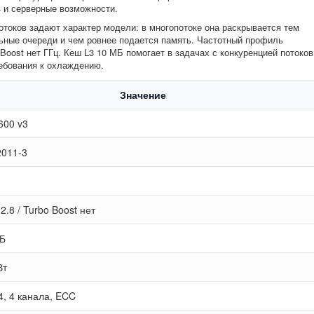
 и серверные возможности.
отоков задают характер модели: в многопотоке она раскрывается тем
ьные очереди и чем ровнее подается память. Частотный профиль
 Boost нет ГГц. Кеш L3 10 МБ помогает в задачах с конкуренцией потоков
ребования к охлаждению.
Значение
600 v3
011-3
2.8 / Turbo Boost нет
Б
Вт
, 4 канала, ECC