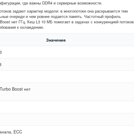
нфигурации, где важны DDR4 и серверные возможности.
отоков задают характер модели: в многопотоке она раскрывается тем
ьные очереди и чем ровнее подается память. Частотный профиль
 Boost нет ГГц. Кеш L3 10 МБ помогает в задачах с конкуренцией потоков
ребования к охлаждению.
Значение
3
3
 Turbo Boost нет
анала, ECC