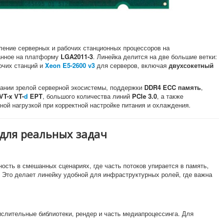
ение серверных и рабочих станционных процессоров на
анное на платформу
LGA2011-3
. Линейка делится на две большие ветки:
очих станций и
Xeon E5-2600 v3
для серверов, включая
двухсокетный
тании зрелой серверной экосистемы, поддержки
DDR4 ECC память
,
VT-x VT-
d
EPT
, большого количества линий
PCIe 3.0
, а также
ой нагрузкой при корректной настройке питания и охлаждения.
 для реальных задач
ость в смешанных сценариях, где часть потоков упирается в память,
. Это делает линейку удобной для инфраструктурных ролей, где важна
слительные библиотеки, рендер и часть медиапроцессинга. Для