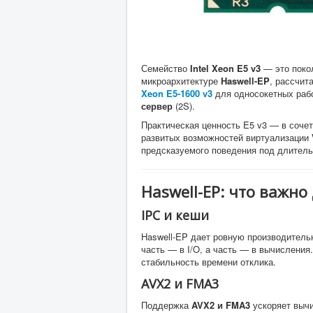
Семейство
Intel Xeon E5 v3
— это покол
микроархитектуре
Haswell-EP
, рассчит
Xeon E5-1600 v3
для односокетных раб
сервер
(2S).
Практическая ценность E5 v3 — в соче
развитых возможностей виртуализации
предсказуемого поведения под длительн
Haswell-EP: что важно
IPC и кеши
Haswell-EP дает ровную производительн
часть — в I/O, а часть — в вычисления
стабильность времени отклика.
AVX2 и FMA3
Поддержка
AVX2 и FMA3
ускоряет вычи