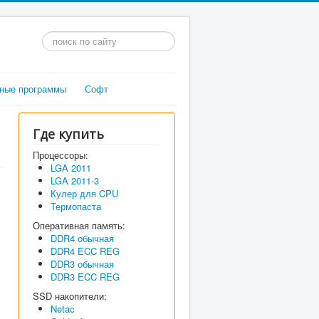
Искать...
ные программы
Софт
Где купить
Процессоры:
LGA 2011
LGA 2011-3
Кулер для CPU
Термопаста
Оперативная память:
DDR4 обычная
DDR4 ECC REG
DDR3 обычная
DDR3 ECC REG
SSD накопители:
Netac