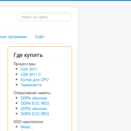
Искать...
ные программы
Софт
Где купить
Процессоры:
LGA 2011
LGA 2011-3
Кулер для CPU
Термопаста
Оперативная память:
DDR4 обычная
DDR4 ECC REG
DDR3 обычная
DDR3 ECC REG
SSD накопители:
Netac