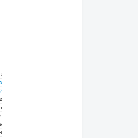
t
3
i7
12
а
1
e
N