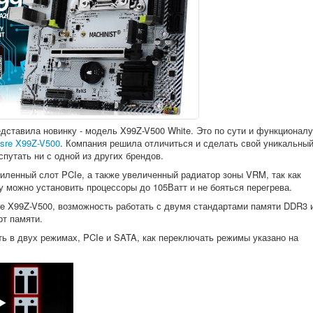
дставила новинку - модель X99Z-V500 White. Это по сути и функционалу
lisre X99Z-V500
. Компания решила отличиться и сделать свой уникальны
спутать ни с одной из других брендов.
силенный слот PCIe, а также увеличенный радиатор зоны VRM, так как
 можно установить процессоры до 105Ватт и не бояться перегрева.
sre X99Z-V500, возможность работать с двумя стандартами памяти DDR3 
рт памяти.
ть в двух режимах, PCIe и SATA, как переключать режимы указано на