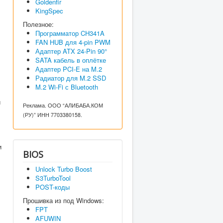
Goldenfir
KingSpec
Полезное:
Программатор CH341A
FAN HUB для 4-pin PWM
Адаптер ATX 24-Pin 90°
SATA кабель в оплётке
Адаптер PCI-E на M.2
Радиатор для M.2 SSD
M.2 Wi-Fi с Bluetooth
й
Реклама. ООО “АЛИБАБА.КОМ
(РУ)” ИНН 7703380158.
и
BIOS
Unlock Turbo Boost
S3TurboTool
POST-коды
Прошивка из под Windows:
FPT
AFUWIN