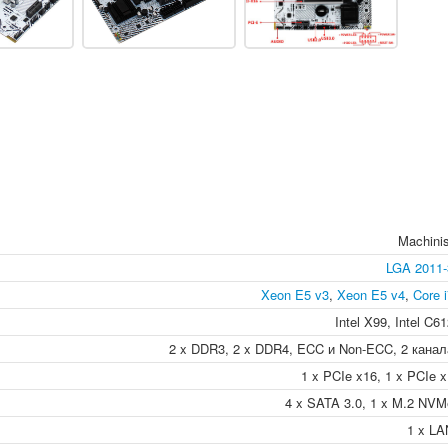
Machinis
LGA 2011-
Xeon E5 v3
,
Xeon E5 v4
,
Core 
Intel X99, Intel C6
2 x DDR3, 2 x DDR4, ECC и Non-ECC, 2 канал
1 x PCIe x16, 1 x PCIe x
4 x SATA 3.0, 1 x M.2 NVM
1 x LA