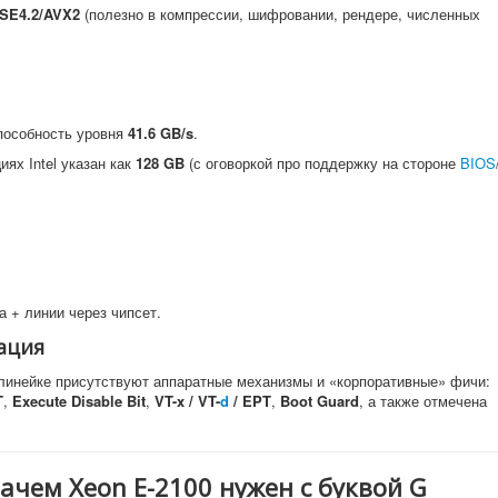
SE4.2/AVX2
(полезно в компрессии, шифровании, рендере, численных
способность уровня
41.6 GB/s
.
ях Intel указан как
128 GB
(с оговоркой про поддержку на стороне
BIOS
а + линии через чипсет.
ация
 линейке присутствуют аппаратные механизмы и «корпоративные» фичи:
T
,
Execute Disable Bit
,
VT-x / VT-
d
/ EPT
,
Boot Guard
, а также отмечена
ачем Xeon E-2100 нужен с буквой G