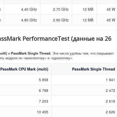
6
4.40 GHz
2.70 GHz
12 MB
45 W
6
4.80 GHz
2.90 GHz
12 MB
45 W
assMark PerformanceTest (данные на 26
lti)
и
PassMark Single Thread
. Эти числа удобны тем, что покрывают
ить модели по «многопотоку» и «однопотоку».
PassMark CPU Mark (multi)
PassMark Single Thread
5 858
1 941
6 788
2 472
7 203
2 618
10 455
2 626