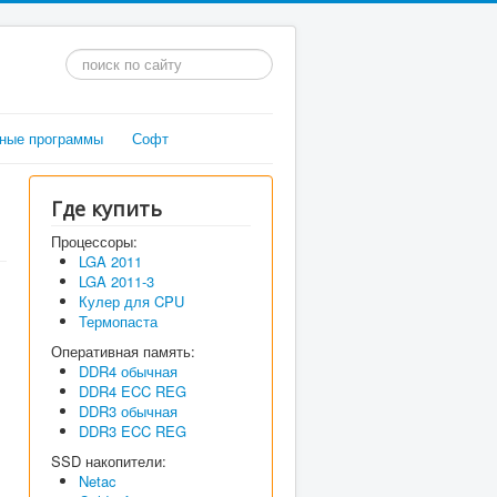
Искать...
ные программы
Софт
Где купить
Процессоры:
LGA 2011
LGA 2011-3
Кулер для CPU
Термопаста
Оперативная память:
DDR4 обычная
DDR4 ECC REG
DDR3 обычная
DDR3 ECC REG
SSD накопители:
Netac