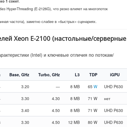
ко 1 сокет
.
ез Hyper-Threading (E-2126G), что резко влияет на многопоток
анная частота), заметно слабее в «быстрых» сценариях.
лей Xeon E-2100 (настольные/серверные
актеристики (Intel) и ключевые отличия по потокам/
и
Base, GHz
Turbo, GHz
L3
TDP
iGPU
4
3.20
—
8 MB
65
W
UHD P630
4
3.30
4.30
8 MB
71 W
нет
4
3.40
4.50
8 MB
71 W
UHD P630
6
3.30
4.50
12 MB
80 W
UHD P630