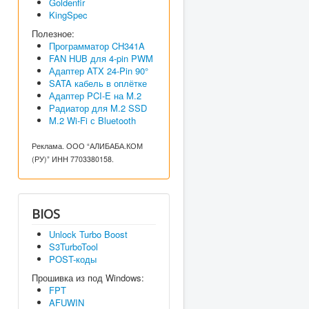
Goldenfir
KingSpec
Полезное:
Программатор CH341A
FAN HUB для 4-pin PWM
Адаптер ATX 24-Pin 90°
SATA кабель в оплётке
Адаптер PCI-E на M.2
Радиатор для M.2 SSD
M.2 Wi-Fi с Bluetooth
Реклама. ООО “АЛИБАБА.КОМ
(РУ)” ИНН 7703380158.
BIOS
Unlock Turbo Boost
S3TurboTool
POST-коды
Прошивка из под Windows:
FPT
AFUWIN