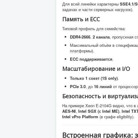
Для всей линейки характерны
SSE4.1/S
задачах и части серверных нагрузок).
Память и ECC
Типовой профиль для семейства:
DDR4-2666
,
2 канала
, пропускная 
Максимальный объём в спецификаци
платформы).
ECC поддерживается
.
Масштабирование и I/O
Только 1 сокет (1S only)
.
PCIe 3.0
, до
16 линий
от процессор
Безопасность и виртуализ
На примере Xeon E-2104G видно, что в
AES-NI
,
Intel SGX (с Intel ME)
,
Intel TX
Intel vPro Platform
(в графе eligibility).
Встроенная графика: з