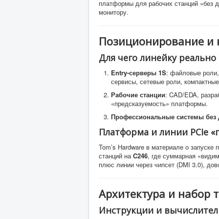
платформы для рабочих станций «без ди
монитору.
Позиционирование и 
Для чего линейку реально
Entry-серверы 1S
: файловые роли
сервисы, сетевые роли, компактные
Рабочие станции
: CAD/EDA, разра
«предсказуемость» платформы.
Профессиональные системы без 
Платформа и линии PCIe «
Tom’s Hardware в материале о запуске п
станций на
C246
, где суммарная «види
плюс линии через чипсет (DMI 3.0), до
Архитектура и набор т
Инструкции и вычислите