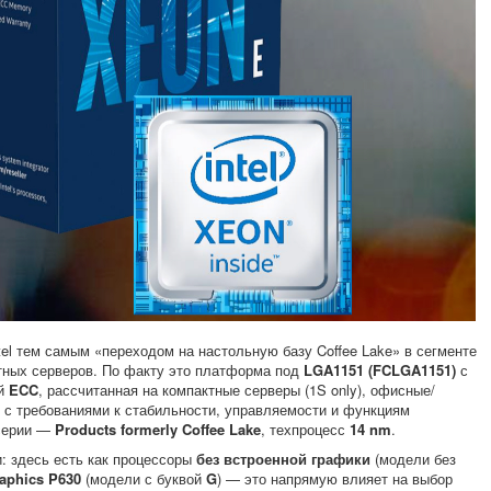
tel тем самым «переходом на настольную базу Coffee Lake» в сегменте
тных серверов. По факту это платформа под
LGA1151 (FCLGA1151)
с
ой
ECC
, рассчитанная на компактные серверы (1S only), офисные/
 с требованиями к стабильности, управляемости и функциям
 серии —
Products formerly Coffee Lake
, техпроцесс
14 nm
.
: здесь есть как процессоры
без встроенной графики
(модели без
raphics P630
(модели с буквой
G
) — это напрямую влияет на выбор