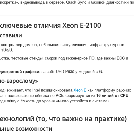
скретки», видеовывода в сервере, Quick Sync и базовой диагностики по
ключевые отличия Xeon E-2100
 ставили
, контроллер домена, небольшая виртуализация, инфраструктурные
 1U/2U.
ботка, тестовые стенды, сборки под инженерное ПО, где важны ECC и
дискретной графики
: за счёт UHD P630 у моделей с G.
по-взрослому»
одчёркивает, что Intel позиционировала
Xeon E
как платформу рабочих
мая» пользователю обвязка по PCIe формируется из
16 линий от CPU
водя общую ёмкость до уровня «много устройств в системе».
ехнологий (то, что важно на практике)
льные возможности