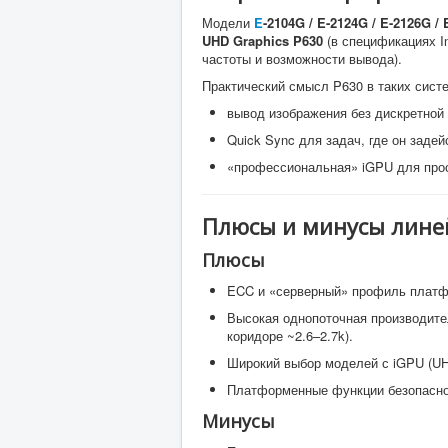
Модели
E
-2104G / E-2124G / E-2126G / 
UHD Graphics P630
(в спецификациях I
частоты и возможности вывода).
Практический смысл P630 в таких сист
вывод изображения без дискретной 
Quick Sync для задач, где он задей
«профессиональная» iGPU для прос
Плюсы и минусы линей
Плюсы
ECC и «серверный» профиль платфо
Высокая однопоточная производител
коридоре ~2.6–2.7k).
Широкий выбор моделей с iGPU (UHD
Платформенные функции безопаснос
Минусы