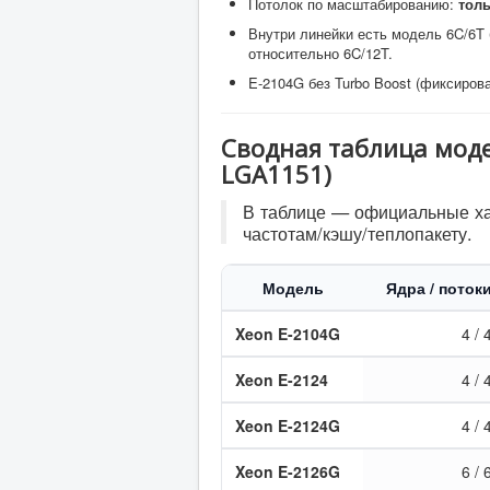
Потолок по масштабированию:
толь
Внутри линейки есть модель 6C/6T б
относительно 6C/12T.
E-2104G без Turbo Boost (фиксиров
Сводная таблица моде
LGA1151)
В таблице — официальные хар
частотам/кэшу/теплопакету.
Модель
Ядра / поток
Xeon E-2104G
4 / 
Xeon E-2124
4 / 
Xeon E-2124G
4 / 
Xeon E-2126G
6 / 