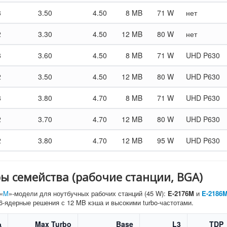
8
3.50
4.50
8 MB
71 W
нет
2
3.30
4.50
12 MB
80 W
нет
8
3.60
4.50
8 MB
71 W
UHD P630
2
3.50
4.50
12 MB
80 W
UHD P630
8
3.80
4.70
8 MB
71 W
UHD P630
2
3.70
4.70
12 MB
80 W
UHD P630
2
3.80
4.70
12 MB
95 W
UHD P630
 семейства (рабочие станции, BGA)
«
M
»-модели для ноутбучных рабочих станций (45 W):
E-2176M
и
E-2186
6-ядерные решения с 12 MB кэша и высокими turbo-частотами.
а
Max Turbo
Base
L3
TDP