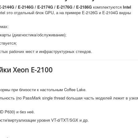
E-2144G / E-2146G / E-2174G / E-2176G / E-2186G
комплектуются
Intel
ntel это отдельный блок GPU, а на примере E-2126G и E-2104G видны
емах:
карты (диагностика/обслуживание);
ствуется;
тых рабочих мест и инфраструктурных стендов.
ки Xeon E-2100
рмы при близости к настольным Coffee Lake.
ьность (по PassMark single thread большая часть моделей лежит в узко
 P630) и без неё.
ти/виртуализации уровня VT-d/TXT/SGX и др.