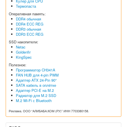
Кулер для CPU
Термопаста
Оперативная память:
DDR4 обычная
DDR4 ECC REG
DDR3 обычная
DDR3 ECC REG
SSD накопители:
Netac
Goldenfir
KingSpec
Полезное:
Программатор CH341A
FAN HUB для 4-pin PWM
Адаптер ATX 24-Pin 90°
SATA кабель в оплётке
Адаптер PCI-E на M.2
Радиатор для M.2 SSD
M.2 Wi-Fi с Bluetooth
Реклама. ООО “АЛИБАБА.КОМ (РУ)” ИНН 7703380158.