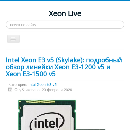
Xeon Live
Искать...
Toggle
Navigation
Главная
Intel Xeon E3 v5 (Skylake): подробный
LGA 2011-3
обзор линейки Xeon E3-1200 v5 и
Xeon E3-1500 v5
LGA 2011
Процессоры
Категория:
Intel Xeon E3 v5
Опубликовано: 23 февраля 2026
Инструкции
Рейтинги
Конференция
Системные программы