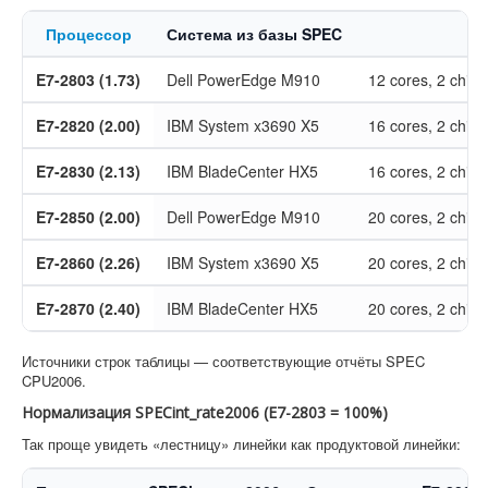
Процессор
Система из базы SPEC
C
E7-2803 (1.73)
Dell PowerEdge M910
12 cores, 2 chips
E7-2820 (2.00)
IBM System x3690 X5
16 cores, 2 chips
E7-2830 (2.13)
IBM BladeCenter HX5
16 cores, 2 chips
E7-2850 (2.00)
Dell PowerEdge M910
20 cores, 2 chips
E7-2860 (2.26)
IBM System x3690 X5
20 cores, 2 chips
E7-2870 (2.40)
IBM BladeCenter HX5
20 cores, 2 chips
Источники строк таблицы — соответствующие отчёты SPEC
CPU2006.
Нормализация SPECint_rate2006 (E7-2803 = 100%)
Так проще увидеть «лестницу» линейки как продуктовой линейки: