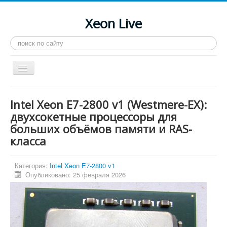
Xeon Live
Искать...
Toggle
Navigation
Главная
Intel Xeon E7-2800 v1 (Westmere-EX):
LGA 2011-3
двухсокетные процессоры для
больших объёмов памяти и RAS-
LGA 2011
класса
Процессоры
Инструкции
Категория:
Intel Xeon E7-2800 v1
Опубликовано: 25 февраля 2026
Рейтинги
Конференция
Системные программы