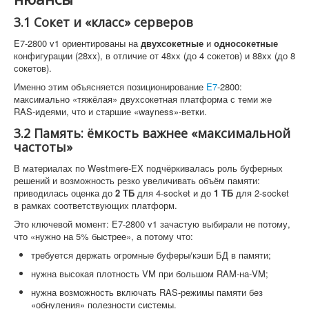
3.1 Сокет и «класс» серверов
E7-2800 v1 ориентированы на
двухсокетные
и
односокетные
конфигурации (28xx), в отличие от 48xx (до 4 сокетов) и 88xx (до 8
сокетов).
Именно этим объясняется позиционирование
E7
-2800:
максимально «тяжёлая» двухсокетная платформа с теми же
RAS-идеями, что и старшие «wayness»-ветки.
3.2 Память: ёмкость важнее «максимальной
частоты»
В материалах по Westmere-EX подчёркивалась роль буферных
решений и возможность резко увеличивать объём памяти:
приводилась оценка до
2 ТБ
для 4-socket и до
1 ТБ
для 2-socket
в рамках соответствующих платформ.
Это ключевой момент: E7-2800 v1 зачастую выбирали не потому,
что «нужно на 5% быстрее», а потому что:
требуется держать огромные буферы/кэши БД в памяти;
нужна высокая плотность VM при большом RAM-на-VM;
нужна возможность включать RAS-режимы памяти без
«обнуления» полезности системы.