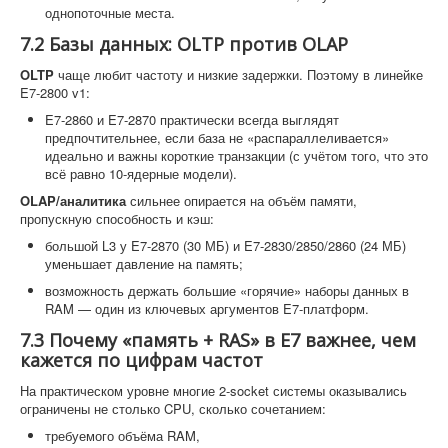
однопоточные места.
7.2 Базы данных: OLTP против OLAP
OLTP
чаще любит частоту и низкие задержки. Поэтому в линейке
E7-2800 v1:
E7-2860 и E7-2870 практически всегда выглядят
предпочтительнее, если база не «распараллеливается»
идеально и важны короткие транзакции (с учётом того, что это
всё равно 10-ядерные модели).
OLAP/аналитика
сильнее опирается на объём памяти,
пропускную способность и кэш:
большой L3 у E7-2870 (30 МБ) и E7-2830/2850/2860 (24 МБ)
уменьшает давление на память;
возможность держать большие «горячие» наборы данных в
RAM — один из ключевых аргументов E7-платформ.
7.3 Почему «память + RAS» в E7 важнее, чем
кажется по цифрам частот
На практическом уровне многие 2-socket системы оказывались
ограничены не столько CPU, сколько сочетанием:
требуемого объёма RAM,