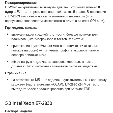
Позиционирование
E7-2820 — «разумный минимум» для тех, кто хочет именно
8
ядер
в E7-платформе, сохранив 105-ваттный класс. В сравнении
с E7-2803 это скачок по вычислительной плотности (и по
пропускной способности межсокетного обмена за счёт QPI 5.86).
Где модель сильна
виртуализация средней плотности: больше потоков для
планировщика гипервизора и гостевых систем;
приложения с устойчивым многопотоком (8–16 активных
потоков на сокет) — типичный профиль «корпоративного
сервера приложений»;
mixed-нагрузки, где часть запросов короткая, а часть —
длинная: Turbo помогает сглаживать пиковые задержки.
Ограничения
L3 остаётся 18 МБ — в задачах, чувствительных к большому
кэш-сету (часть аналитики/OLAP), E7-2830 (24 МБ) часто
выглядит более сбалансированно при близких TDP.
5.3 Intel Xeon E7-2830
Паспорт модели