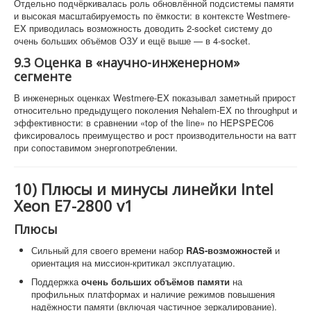
Отдельно подчёркивалась роль обновлённой подсистемы памяти
и высокая масштабируемость по ёмкости: в контексте Westmere-
EX приводилась возможность доводить 2-socket систему до
очень больших объёмов ОЗУ и ещё выше — в 4-socket.
9.3 Оценка в «научно-инженерном»
сегменте
В инженерных оценках Westmere-EX показывал заметный прирост
относительно предыдущего поколения Nehalem-EX по throughput и
эффективности: в сравнении «top of the line» по HEPSPEC06
фиксировалось преимущество и рост производительности на ватт
при сопоставимом энергопотреблении.
10) Плюсы и минусы линейки Intel
Xeon E7-2800 v1
Плюсы
Сильный для своего времени набор
RAS-возможностей
и
ориентация на миссион-критикал эксплуатацию.
Поддержка
очень больших объёмов памяти
на
профильных платформах и наличие режимов повышения
надёжности памяти (включая частичное зеркалирование).