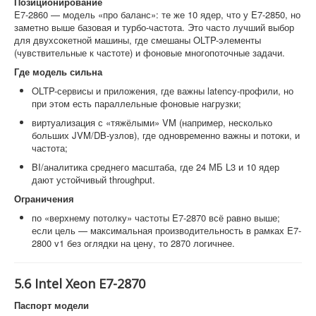
Позиционирование
E7-2860 — модель «про баланс»: те же 10 ядер, что у E7-2850, но
заметно выше базовая и турбо-частота. Это часто лучший выбор
для двухсокетной машины, где смешаны OLTP-элементы
(чувствительные к частоте) и фоновые многопоточные задачи.
Где модель сильна
OLTP-сервисы и приложения, где важны latency-профили, но
при этом есть параллельные фоновые нагрузки;
виртуализация с «тяжёлыми» VM (например, несколько
больших JVM/DB-узлов), где одновременно важны и потоки, и
частота;
BI/аналитика среднего масштаба, где 24 МБ L3 и 10 ядер
дают устойчивый throughput.
Ограничения
по «верхнему потолку» частоты E7-2870 всё равно выше;
если цель — максимальная производительность в рамках E7-
2800 v1 без оглядки на цену, то 2870 логичнее.
5.6 Intel Xeon E7-2870
Паспорт модели