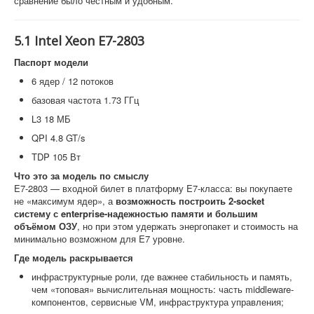
сравнение было честным и удобным.
5.1 Intel Xeon E7-2803
Паспорт модели
6 ядер / 12 потоков
базовая частота 1.73 ГГц
L3 18 МБ
QPI 4.8 GT/s
TDP 105 Вт
Что это за модель по смыслу
E7-2803 — входной билет в платформу E7-класса: вы покупаете
не «максимум ядер», а
возможность построить 2-socket
систему с enterprise-надежностью памяти и большим
объёмом ОЗУ
, но при этом удержать энергопакет и стоимость на
минимально возможном для E7 уровне.
Где модель раскрывается
инфраструктурные роли, где важнее стабильность и память,
чем «топовая» вычислительная мощность: часть middleware-
компонентов, сервисные VM, инфраструктура управления;