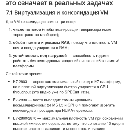
это означает в реальных задачах
7.1 Виртуализация и консолидация VM
Для VM-консолидации важны три вещи:
число потоков
(чтобы планировщик гипервизора имел
«пространство манёвра»);
объём памяти и режимы RAS
, потому что плотность VM
почти всегда упирается в RAM;
устойчивость под нагрузкой
— способность годами
работать без неожиданных «падений» из-за ошибок памяти/
платформы.
С этой точки зрения:
E7-2803 — хорош как «минимальный» вход в E7-платформу,
но в плотной виртуализации быстро упирается в CPU-
throughput (это видно уже по SPECint_rate).
E7-2830 — часто выглядит самым «ровным»
восьмиядерником: 24 МБ L3 и QPI 6.4 помогают избегать
неочевидных просадок при NUMA-перекосах.
E7-2860/2870 — максимальная плотность VM при сохранении
высокой «живости» сервисов, потому что сочетание 10 ядер и
высоких частот сглаживает и многопоток, и «узкие»