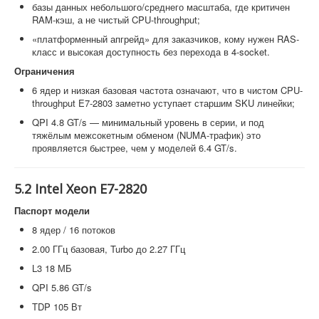
базы данных небольшого/среднего масштаба, где критичен
RAM-кэш, а не чистый CPU-throughput;
«платформенный апгрейд» для заказчиков, кому нужен RAS-
класс и высокая доступность без перехода в 4-socket.
Ограничения
6 ядер и низкая базовая частота означают, что в чистом CPU-
throughput E7-2803 заметно уступает старшим SKU линейки;
QPI 4.8 GT/s — минимальный уровень в серии, и под
тяжёлым межсокетным обменом (NUMA-трафик) это
проявляется быстрее, чем у моделей 6.4 GT/s.
5.2 Intel Xeon E7-2820
Паспорт модели
8 ядер / 16 потоков
2.00 ГГц базовая, Turbo до 2.27 ГГц
L3 18 МБ
QPI 5.86 GT/s
TDP 105 Вт