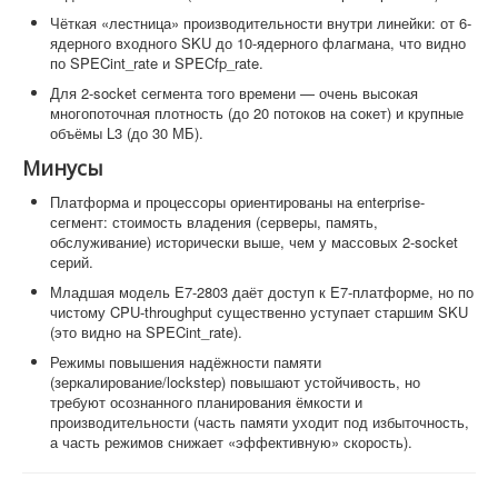
Чёткая «лестница» производительности внутри линейки: от 6-
ядерного входного SKU до 10-ядерного флагмана, что видно
по SPECint_rate и SPECfp_rate.
Для 2-socket сегмента того времени — очень высокая
многопоточная плотность (до 20 потоков на сокет) и крупные
объёмы L3 (до 30 МБ).
Минусы
Платформа и процессоры ориентированы на enterprise-
сегмент: стоимость владения (серверы, память,
обслуживание) исторически выше, чем у массовых 2-socket
серий.
Младшая модель E7-2803 даёт доступ к E7-платформе, но по
чистому CPU-throughput существенно уступает старшим SKU
(это видно на SPECint_rate).
Режимы повышения надёжности памяти
(зеркалирование/lockstep) повышают устойчивость, но
требуют осознанного планирования ёмкости и
производительности (часть памяти уходит под избыточность,
а часть режимов снижает «эффективную» скорость).