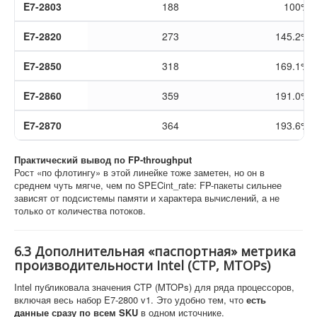
E7-2803
188
100%
E7-2820
273
145.2%
E7-2850
318
169.1%
E7-2860
359
191.0%
E7-2870
364
193.6%
Практический вывод по FP-throughput
Рост «по флотингу» в этой линейке тоже заметен, но он в
среднем чуть мягче, чем по SPECint_rate: FP-пакеты сильнее
зависят от подсистемы памяти и характера вычислений, а не
только от количества потоков.
6.3 Дополнительная «паспортная» метрика
производительности Intel (CTP, MTOPs)
Intel публиковала значения CTP (MTOPs) для ряда процессоров,
включая весь набор E7-2800 v1. Это удобно тем, что
есть
данные сразу по всем SKU
в одном источнике.