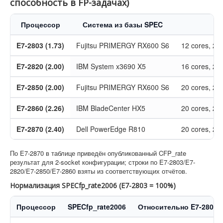
способность в FP-задачах)
Процессор
Система из базы SPEC
E7-2803 (1.73)
Fujitsu PRIMERGY RX600 S6
12 cores, 2 c
E7-2820 (2.00)
IBM System x3690 X5
16 cores, 2 c
E7-2850 (2.00)
Fujitsu PRIMERGY RX600 S6
20 cores, 2 c
E7-2860 (2.26)
IBM BladeCenter HX5
20 cores, 2 c
E7-2870 (2.40)
Dell PowerEdge R810
20 cores, 2 c
По E7-2870 в таблице приведён опубликованный CFP_rate
результат для 2-socket конфигурации; строки по E7-2803/E7-
2820/E7-2850/E7-2860 взяты из соответствующих отчётов.
Нормализация SPECfp_rate2006 (E7-2803 = 100%)
Процессор
SPECfp_rate2006
Относительно E7-2803