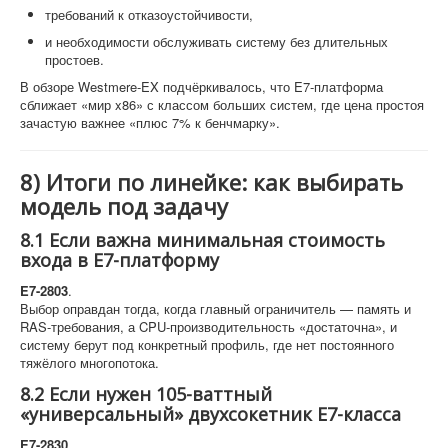
требований к отказоустойчивости,
и необходимости обслуживать систему без длительных
простоев.
В обзоре Westmere-EX подчёркивалось, что E7-платформа
сближает «мир x86» с классом больших систем, где цена простоя
зачастую важнее «плюс 7% к бенчмарку».
8) Итоги по линейке: как выбирать
модель под задачу
8.1 Если важна минимальная стоимость
входа в E7-платформу
E7-2803
.
Выбор оправдан тогда, когда главный ограничитель — память и
RAS-требования, а CPU-производительность «достаточна», и
систему берут под конкретный профиль, где нет постоянного
тяжёлого многопотока.
8.2 Если нужен 105-ваттный
«универсальный» двухсокетник E7-класса
E7-2830
.