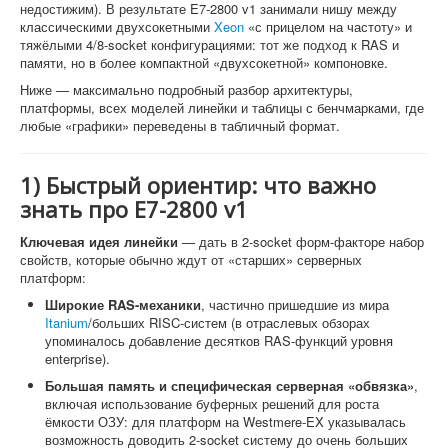
недостижим). В результате E7-2800 v1 занимали нишу между
классическими двухсокетными
Xeon
«с прицелом на частоту» и
тяжёлыми 4/8-socket конфигурациями: тот же подход к RAS и
памяти, но в более компактной «двухсокетной» компоновке.
Ниже — максимально подробный разбор архитектуры,
платформы, всех моделей линейки и таблицы с бенчмарками, где
любые «графики» переведены в табличный формат.
1) Быстрый ориентир: что важно
знать про E7-2800 v1
Ключевая идея линейки
— дать в 2-socket форм-факторе набор
свойств, которые обычно ждут от «старших» серверных
платформ:
Широкие RAS-механики
, частично пришедшие из мира
Itanium
/больших RISC-систем (в отраслевых обзорах
упоминалось добавление десятков RAS-функций уровня
enterprise).
Большая память и специфическая серверная «обвязка»
,
включая использование буферных решений для роста
ёмкости ОЗУ: для платформ на Westmere-EX указывалась
возможность доводить 2-socket систему до очень больших