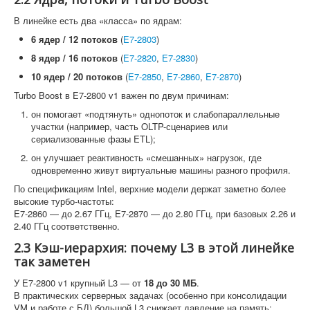
В линейке есть два «класса» по ядрам:
6 ядер / 12 потоков
(
E7-2803
)
8 ядер / 16 потоков
(
E7-2820
,
E7-2830
)
10 ядер / 20 потоков
(
E7-2850
,
E7-2860
,
E7-2870
)
Turbo Boost в E7-2800 v1 важен по двум причинам:
он помогает «подтянуть» однопоток и слабопараллельные
участки (например, часть OLTP-сценариев или
сериализованные фазы ETL);
он улучшает реактивность «смешанных» нагрузок, где
одновременно живут виртуальные машины разного профиля.
По спецификациям Intel, верхние модели держат заметно более
высокие турбо-частоты:
E7-2860 — до 2.67 ГГц, E7-2870 — до 2.80 ГГц, при базовых 2.26 и
2.40 ГГц соответственно.
2.3 Кэш-иерархия: почему L3 в этой линейке
так заметен
У E7-2800 v1 крупный L3 — от
18 до 30 МБ
.
В практических серверных задачах (особенно при консолидации
VM и работе с БД) большой L3 снижает давление на память: