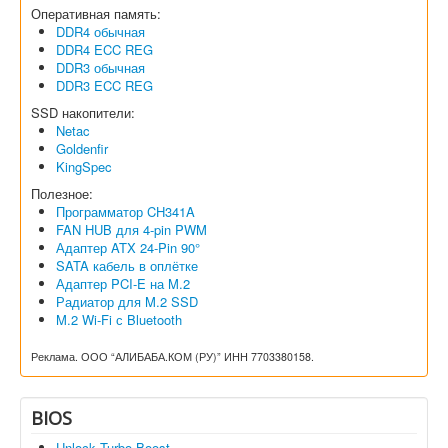
Оперативная память:
DDR4 обычная
DDR4 ECC REG
DDR3 обычная
DDR3 ECC REG
SSD накопители:
Netac
Goldenfir
KingSpec
Полезное:
Программатор CH341A
FAN HUB для 4-pin PWM
Адаптер ATX 24-Pin 90°
SATA кабель в оплётке
Адаптер PCI-E на M.2
Радиатор для M.2 SSD
M.2 Wi-Fi с Bluetooth
Реклама. ООО “АЛИБАБА.КОМ (РУ)” ИНН 7703380158.
BIOS
Unlock Turbo Boost