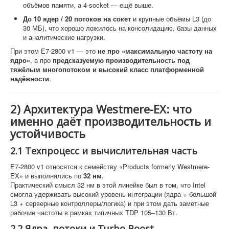
объёмов памяти, а 4-socket — ещё выше.
До 10 ядер / 20 потоков на сокет
и крупные объёмы L3 (до
30 МБ), что хорошо ложилось на консолидацию, базы данных
и аналитические нагрузки.
При этом E7-2800 v1 — это
не про «максимальную частоту на
ядро»
, а про
предсказуемую производительность под
тяжёлым многопотоком и высокий класс платформенной
надёжности
.
2) Архитектура Westmere-EX: что
именно даёт производительность и
устойчивость
2.1 Техпроцесс и вычислительная часть
E7-2800 v1 относятся к семейству «Products formerly Westmere-
EX» и выполнялись по
32 нм
.
Практический смысл 32 нм в этой линейке был в том, что Intel
смогла удерживать высокий уровень интеграции (ядра + большой
L3 + серверные контроллеры/логика) и при этом дать заметные
рабочие частоты в рамках типичных TDP 105–130 Вт.
2.2 Ядра, потоки и Turbo Boost