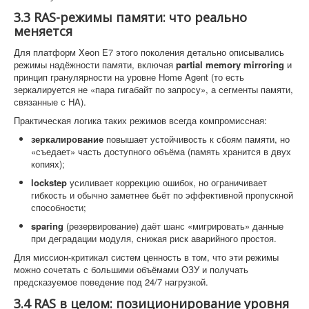
3.3 RAS-режимы памяти: что реально
меняется
Для платформ Xeon E7 этого поколения детально описывались
режимы надёжности памяти, включая
partial memory mirroring
и
принцип гранулярности на уровне Home Agent (то есть
зеркалируется не «пара гигабайт по запросу», а сегменты памяти,
связанные с HA).
Практическая логика таких режимов всегда компромиссная:
зеркалирование
повышает устойчивость к сбоям памяти, но
«съедает» часть доступного объёма (память хранится в двух
копиях);
lockstep
усиливает коррекцию ошибок, но ограничивает
гибкость и обычно заметнее бьёт по эффективной пропускной
способности;
sparing
(резервирование) даёт шанс «мигрировать» данные
при деградации модуля, снижая риск аварийного простоя.
Для миссион-критикал систем ценность в том, что эти режимы
можно сочетать с большими объёмами ОЗУ и получать
предсказуемое поведение под 24/7 нагрузкой.
3.4 RAS в целом: позиционирование уровня