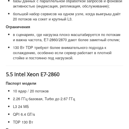
базы данных с параллельной обработкой запросов и фоновой
активностью (индексация, репликация, обслуживание);
большой набор сервисов на одном узле, когда выигрыш даёт
20 потоков на сокет и крупный L3.
Ограничения
в сценариях, где нагрузка плохо масштабируется по потокам
и важна частота, E7-2860/2870 дают более заметный отклик;
130 Вт TDP требуют более внимательного подхода к
охлаждению, особенно если сервер работает в плотной
стойке и постоянно под нагрузкой.
5.5 Intel Xeon E7-2860
Паспорт модели
10 ядер / 20 потоков
2.26 ГГц базовая, Turbo до 2.67 ГГц
L3 24 МБ
QPI 6.4 GT/s
TDP 130 Вт