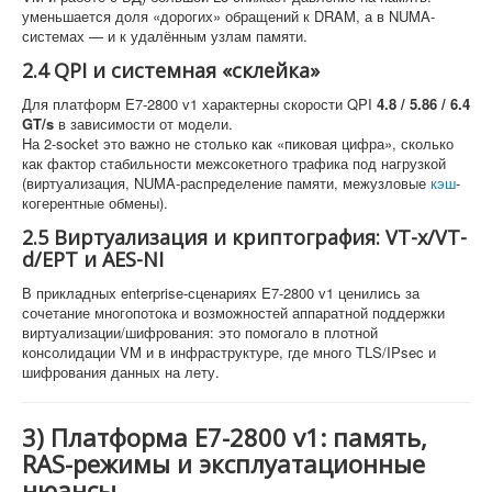
уменьшается доля «дорогих» обращений к DRAM, а в NUMA-
системах — и к удалённым узлам памяти.
2.4 QPI и системная «склейка»
Для платформ E7-2800 v1 характерны скорости QPI
4.8 / 5.86 / 6.4
GT/s
в зависимости от модели.
На 2-socket это важно не столько как «пиковая цифра», сколько
как фактор стабильности межсокетного трафика под нагрузкой
(виртуализация, NUMA-распределение памяти, межузловые
кэш
-
когерентные обмены).
2.5 Виртуализация и криптография: VT-x/VT-
d/EPT и AES-NI
В прикладных enterprise-сценариях E7-2800 v1 ценились за
сочетание многопотока и возможностей аппаратной поддержки
виртуализации/шифрования: это помогало в плотной
консолидации VM и в инфраструктуре, где много TLS/IPsec и
шифрования данных на лету.
3) Платформа E7-2800 v1: память,
RAS-режимы и эксплуатационные
нюансы