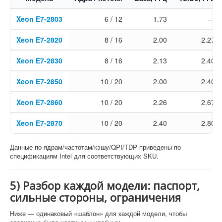
Xeon E7-2803
6 / 12
1.73
—
Xeon E7-2820
8 / 16
2.00
2.27
Xeon E7-2830
8 / 16
2.13
2.40
Xeon E7-2850
10 / 20
2.00
2.40
Xeon E7-2860
10 / 20
2.26
2.67
Xeon E7-2870
10 / 20
2.40
2.80
Данные по ядрам/частотам/кэшу/QPI/TDP приведены по
спецификациям Intel для соответствующих SKU.
5) Разбор каждой модели: паспорт,
сильные стороны, ограничения
Ниже — одинаковый «шаблон» для каждой модели, чтобы