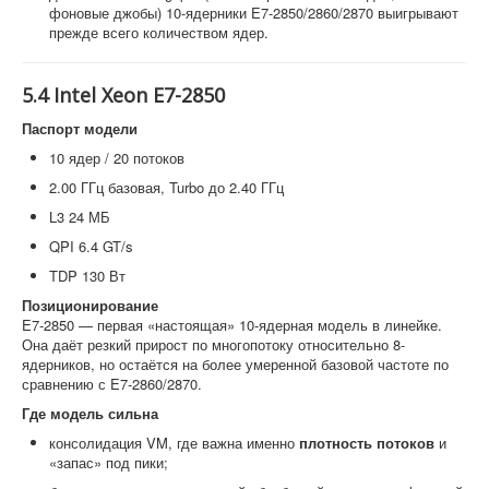
фоновые джобы) 10-ядерники E7-2850/2860/2870 выигрывают
прежде всего количеством ядер.
5.4 Intel Xeon E7-2850
Паспорт модели
10 ядер / 20 потоков
2.00 ГГц базовая, Turbo до 2.40 ГГц
L3 24 МБ
QPI 6.4 GT/s
TDP 130 Вт
Позиционирование
E7-2850 — первая «настоящая» 10-ядерная модель в линейке.
Она даёт резкий прирост по многопотоку относительно 8-
ядерников, но остаётся на более умеренной базовой частоте по
сравнению с E7-2860/2870.
Где модель сильна
консолидация VM, где важна именно
плотность потоков
и
«запас» под пики;