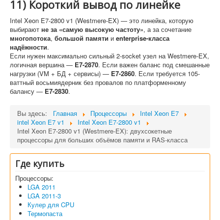
11) Короткий вывод по линейке
Intel Xeon E7-2800 v1 (Westmere-EX) — это линейка, которую
выбирают
не за «самую высокую частоту»
, а за сочетание
многопотока
,
большой памяти
и
enterprise-класса
надёжности
.
Если нужен максимально сильный 2-socket узел на Westmere-EX,
логичная вершина —
E7-2870
. Если важен баланс под смешанные
нагрузки (VM + БД + сервисы) —
E7-2860
. Если требуется 105-
ваттный восьмиядерник без провалов по платформенному
балансу —
E7-2830
.
Вы здесь:
Главная
Процессоры
Intel Xeon E7
intel Xeon E7 v1
Intel Xeon E7-2800 v1
Intel Xeon E7-2800 v1 (Westmere-EX): двухсокетные
процессоры для больших объёмов памяти и RAS-класса
Где купить
Процессоры:
LGA 2011
LGA 2011-3
Кулер для CPU
Термопаста