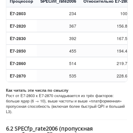
Процессор
SPECint_rate2006
Относительно E7-2803
E7-2803
234
100%
E7-2820
367
156.8%
E7-2830
392
167.5%
E7-2850
455
194.4%
E7-2860
514
219.7%
E7-2870
535
228.6%
Как читать эти числа по смыслу
Рост от E7-2803 к E7-2870 складывается из трёх факторов:
больше ядер (6 → 10), выше частоты и выше «платформенная»
пропускная способность (включая более быстрый QPI и больший
L3).
6.2 SPECfp_rate2006 (пропускная