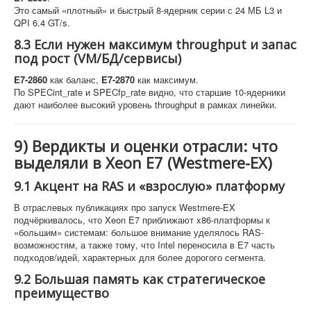
Это самый «плотный» и быстрый 8-ядерник серии с 24 МБ L3 и
QPI 6.4 GT/s.
8.3 Если нужен максимум throughput и запас
под рост (VM/БД/сервисы)
E7-2860
как баланс,
E7-2870
как максимум.
По SPECint_rate и SPECfp_rate видно, что старшие 10-ядерники
дают наиболее высокий уровень throughput в рамках линейки.
9) Вердикты и оценки отрасли: что
выделяли в Xeon E7 (Westmere-EX)
9.1 Акцент на RAS и «взрослую» платформу
В отраслевых публикациях про запуск Westmere-EX
подчёркивалось, что Xeon E7 приближают x86-платформы к
«большим» системам: большое внимание уделялось RAS-
возможностям, а также тому, что Intel переносила в E7 часть
подходов/идей, характерных для более дорогого сегмента.
9.2 Большая память как стратегическое
преимущество