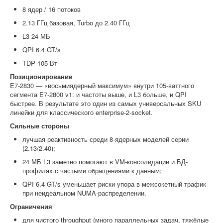
8 ядер / 16 потоков
2.13 ГГц базовая, Turbo до 2.40 ГГц
L3 24 МБ
QPI 6.4 GT/s
TDP 105 Вт
Позиционирование
E7-2830 — «восьмиядерный максимум» внутри 105-ваттного
сегмента E7-2800 v1: и частоты выше, и L3 больше, и QPI
быстрее. В результате это один из самых универсальных SKU
линейки для классического enterprise-2-socket.
Сильные стороны
лучшая реактивность среди 8-ядерных моделей серии
(2.13/2.40);
24 МБ L3 заметно помогают в VM-консолидации и БД-
профилях с частыми обращениями к данным;
QPI 6.4 GT/s уменьшает риски упора в межсокетный трафик
при неидеальном NUMA-распределении.
Ограничения
для чистого throughput (много параллельных задач, тяжёлые