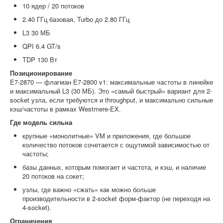
10 ядер / 20 потоков
2.40 ГГц базовая, Turbo до 2.80 ГГц
L3 30 МБ
QPI 6.4 GT/s
TDP 130 Вт
Позиционирование
E7-2870 — флагман E7-2800 v1: максимальные частоты в линейке
и максимальный L3 (30 МБ). Это «самый быстрый» вариант для 2-
socket узла, если требуются и throughput, и максимально сильные
кэш/частоты в рамках Westmere-EX.
Где модель сильна
крупные «монолитные» VM и приложения, где большое
количество потоков сочетается с ощутимой зависимостью от
частоты;
базы данных, которым помогает и частота, и кэш, и наличие
20 потоков на сокет;
узлы, где важно «сжать» как можно больше
производительности в 2-socket форм-фактор (не переходя на
4-socket).
Ограничения