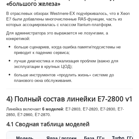
«большого железа»
В отраслевых обзорах Westmere-EX подчёркивалось, что в Xeon
E7 были добавлены многочисленные RAS-функции, часть из
которых ассоциировалась с классом Itanium-платформ.
Для администратора это выражается не лозунгами, а
конкретикой:
больше сценариев, когда ошибка памяти/подсистемы не
приводит к падению сервиса;
лучше диагностика и локализация проблем (важно для
эксплуатации в крупных ЦОД);
больше инструментов «продлить жизнь» системе до
планового окна обслуживания.
4) Полный состав линейки E7-2800 v1
Линейка включает
6 моделей
: E7-2803, E7-2820, E7-2830, E7-
2850, E7-2860, E7-2870.
4.1 Сводная таблица моделей
Модель
Ядра / потоки
База, ГГц
Turbo, ГГц