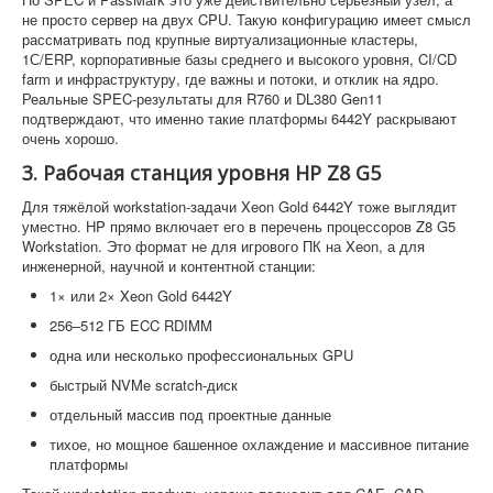
не просто сервер на двух CPU. Такую конфигурацию имеет смысл
рассматривать под крупные виртуализационные кластеры,
1С/ERP, корпоративные базы среднего и высокого уровня, CI/CD
farm и инфраструктуру, где важны и потоки, и отклик на ядро.
Реальные SPEC-результаты для R760 и DL380 Gen11
подтверждают, что именно такие платформы 6442Y раскрывают
очень хорошо.
3. Рабочая станция уровня HP Z8 G5
Для тяжёлой workstation-задачи Xeon Gold 6442Y тоже выглядит
уместно. HP прямо включает его в перечень процессоров Z8 G5
Workstation. Это формат не для игрового ПК на Xeon, а для
инженерной, научной и контентной станции:
1× или 2× Xeon Gold 6442Y
256–512 ГБ ECC RDIMM
одна или несколько профессиональных GPU
быстрый NVMe scratch-диск
отдельный массив под проектные данные
тихое, но мощное башенное охлаждение и массивное питание
платформы