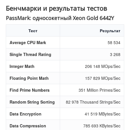
Бенчмарки и результаты тестов
PassMark: односокетный Xeon Gold 6442Y
Тест
Результат
Average CPU Mark
58 534
Single Thread Rating
3 268
Integer Math
206 148 MOps/Sec
Floating Point Math
157 829 MOps/Sec
Find Prime Numbers
351 Million Primes/Sec
Random String Sorting
82 978 Thousand Strings/Sec
Data Encryption
41 519 MBytes/Sec
Data Compression
785 693 KBytes/Sec