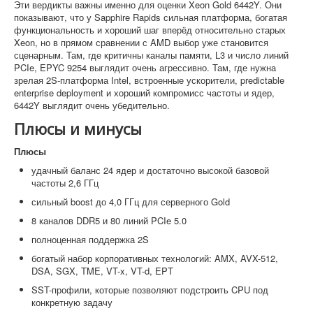
Эти вердикты важны именно для оценки Xeon Gold 6442Y. Они
показывают, что у Sapphire Rapids сильная платформа, богатая
функциональность и хороший шаг вперёд относительно старых
Xeon, но в прямом сравнении с AMD выбор уже становится
сценарным. Там, где критичны каналы памяти, L3 и число линий
PCIe, EPYC 9254 выглядит очень агрессивно. Там, где нужна
зрелая 2S-платформа Intel, встроенные ускорители, predictable
enterprise deployment и хороший компромисс частоты и ядер,
6442Y выглядит очень убедительно.
Плюсы и минусы
Плюсы
удачный баланс 24 ядер и достаточно высокой базовой
частоты 2,6 ГГц
сильный boost до 4,0 ГГц для серверного Gold
8 каналов DDR5 и 80 линий PCIe 5.0
полноценная поддержка 2S
богатый набор корпоративных технологий: AMX, AVX-512,
DSA, SGX, TME, VT-x, VT-d, EPT
SST-профили, которые позволяют подстроить CPU под
конкретную задачу