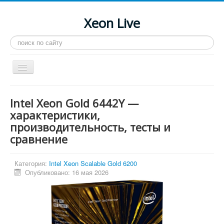
Xeon Live
Искать...
Toggle
Navigation
Главная
Intel Xeon Gold 6442Y —
LGA 2011-3
характеристики,
производительность, тесты и
LGA 2011
сравнение
Процессоры
Инструкции
Категория:
Intel Xeon Scalable Gold 6200
Опубликовано: 16 мая 2026
Рейтинги
Конференция
Системные программы