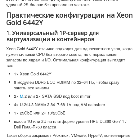
удачный 2S-баланс без провала по частоте.
Практические конфигурации на Xeon
Gold 6442Y
1. Универсальный 1P-сервер для
виртуализации и контейнеров
Xeon Gold 6442Y отлично подходит для односокетного узла, когда
нужен сильный CPU без второго сокета, но с нормальным
запасом по ядрам и I/O. Оптимальная конфигурация выглядит
так:
1× Xeon Gold 6442Y
8 модулей DDR5 ECC RDIMM по 32–64 ГБ, чтобы сразу
занять все каналы
2×
M
.2 или 2× SATA SSD под boot mirror
4× U.2/U.3 NVMe 3.84–7.68 ТБ под VM datastore
1× 25GbE или 2× 10/25GbE
шасси 1U или 2U на платформе уровня HPE DL360 Gen11 /
Dell R660-R760 класса
Такая сборка закрывает Proxmox, VMware, Hyper-V, контейнерные