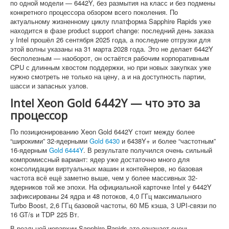
по одной модели — 6442Y, без размытия на класс и без подмены
конкретного процессора обзором всего поколения. По
актуальному жизненному циклу платформа Sapphire Rapids уже
находится в фазе product support change: последний день заказа
у Intel прошёл 26 сентября 2025 года, а последние отгрузки для
этой волны указаны на 31 марта 2028 года. Это не делает 6442Y
бесполезным — наоборот, он остаётся рабочим корпоративным
CPU с длинным хвостом поддержки, но при новых закупках уже
нужно смотреть не только на цену, а и на доступность партии,
шасси и запасных узлов.
Intel Xeon Gold 6442Y — что это за
процессор
По позиционированию Xeon Gold 6442Y стоит между более
“широкими” 32-ядерными
Gold 6430
и 6438Y+ и более “частотным”
16-ядерным
Gold 6444Y
. В результате получился очень сильный
компромиссный вариант: ядер уже достаточно много для
консолидации виртуальных машин и контейнеров, но базовая
частота всё ещё заметно выше, чем у более массивных 32-
ядерников той же эпохи. На официальной карточке Intel у 6442Y
зафиксированы 24 ядра и 48 потоков, 4,0 ГГц максимального
Turbo Boost, 2,6 ГГц базовой частоты, 60 МБ кэша, 3 UPI-связи по
16 GT/s и TDP 225 Вт.
В реальной иерархии Sapphire Rapids это означает очень