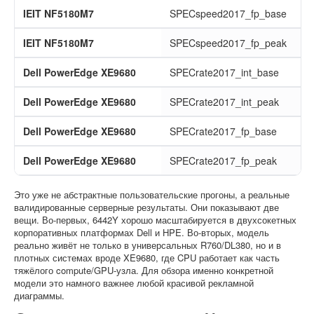
IEIT NF5180M7
SPECspeed2017_fp_base
IEIT NF5180M7
SPECspeed2017_fp_peak
Dell PowerEdge XE9680
SPECrate2017_int_base
Dell PowerEdge XE9680
SPECrate2017_int_peak
Dell PowerEdge XE9680
SPECrate2017_fp_base
Dell PowerEdge XE9680
SPECrate2017_fp_peak
Это уже не абстрактные пользовательские прогоны, а реальные
валидированные серверные результаты. Они показывают две
вещи. Во-первых, 6442Y хорошо масштабируется в двухсокетных
корпоративных платформах Dell и HPE. Во-вторых, модель
реально живёт не только в универсальных R760/DL380, но и в
плотных системах вроде XE9680, где CPU работает как часть
тяжёлого compute/GPU-узла. Для обзора именно конкретной
модели это намного важнее любой красивой рекламной
диаграммы.