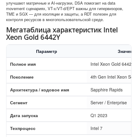
улучшают матричные и AI-нагрузки, DSA помогает на data
movement сценариях, VT-x/VT-d/EPT важны для гипервизоров,
TME и SGX — для изоляции и защиты, а RDT полезен для
контроля ресурсов в многопользовательской среде.
Мегатаблица характеристик Intel
Xeon Gold 6442Y
Параметр
Значени
Полное имя
Intel Xeon Gold 6442Y
Поколение
4th Gen Intel Xeon Scal
Архитектура / кодовое имя
Sapphire Rapids
Сегмент
Server / Enterprise
Дата запуска
Q1 2023
Техпроцесс
Intel 7