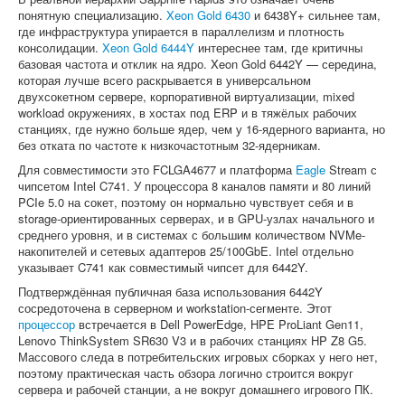
понятную специализацию.
Xeon Gold 6430
и 6438Y+ сильнее там,
где инфраструктура упирается в параллелизм и плотность
консолидации.
Xeon Gold 6444Y
интереснее там, где критичны
базовая частота и отклик на ядро. Xeon Gold 6442Y — середина,
которая лучше всего раскрывается в универсальном
двухсокетном сервере, корпоративной виртуализации, mixed
workload окружениях, в хостах под ERP и в тяжёлых рабочих
станциях, где нужно больше ядер, чем у 16-ядерного варианта, но
без отката по частоте к низкочастотным 32-ядерникам.
Для совместимости это FCLGA4677 и платформа
Eagle
Stream с
чипсетом Intel C741. У процессора 8 каналов памяти и 80 линий
PCIe 5.0 на сокет, поэтому он нормально чувствует себя и в
storage-ориентированных серверах, и в GPU-узлах начального и
среднего уровня, и в системах с большим количеством NVMe-
накопителей и сетевых адаптеров 25/100GbE. Intel отдельно
указывает C741 как совместимый чипсет для 6442Y.
Подтверждённая публичная база использования 6442Y
сосредоточена в серверном и workstation-сегменте. Этот
процессор
встречается в Dell PowerEdge, HPE ProLiant Gen11,
Lenovo ThinkSystem SR630 V3 и в рабочих станциях HP Z8 G5.
Массового следа в потребительских игровых сборках у него нет,
поэтому практическая часть обзора логично строится вокруг
сервера и рабочей станции, а не вокруг домашнего игрового ПК.