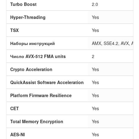
Turbo Boost
2.0
Hyper-Threading
Yes
TSX
Yes
Наборы инструкций
AMX, SSE4.2, AVX, AVX
Число AVX-512 FMA units
2
Crypto Acceleration
Yes
QuickAssist Software Acceleration
Yes
Platform Firmware Resilience
Yes
CET
Yes
Total Memory Encryption
Yes
AES-NI
Yes