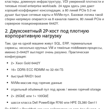
кластеры, доменную инфраструктуру, VDI умеренной плотности и
типовые mixed enterprise workloads. 24 ядра здесь уже дают
хороший коэффициент консолидации, а 80 линий PCIe 5.0 не
душат быстрые сетевые карты и NVMe-пул. Базовая логика такой
сборки напрямую опирается на 8 каналов памяти, 80 линий PCIe и
серверное позиционирование 6442Y.
2. Двухсокетный 2P-хост под плотную
корпоративную нагрузку
Там, где на одной машине живут SQL, ERP, терминальные
сервисы, несколько крупных VM и тяжёлые middleware-процессы,
именно 2×6442Y выглядят очень разумно. Практическая
конфигурация:
2× Xeon Gold 6442Y
16× DDR5 ECC RDIMM по 32–64 ГБ
быстрый RAID1 boot
NVMe-массив под горячие данные
отдельный объёмный пул под архив / менее горячий storage
2× 25GbE или 1× 100GbE
шасси класса Dell PowerEdge R760 или HPE DL380 Gen11
По SPEC и PassMark это уже действительно серьёзный узел, а