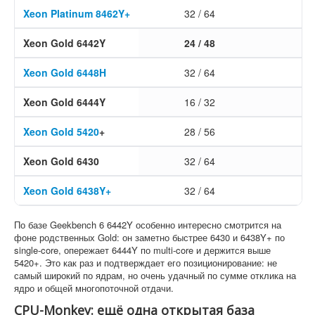
Xeon Platinum 8462Y+
32 / 64
1 
Xeon Gold 6442Y
24 / 48
1 
Xeon Gold 6448H
32 / 64
1 
Xeon Gold 6444Y
16 / 32
2 
Xeon Gold 5420
+
28 / 56
1 
Xeon Gold 6430
32 / 64
1 
Xeon Gold 6438Y+
32 / 64
1 
По базе Geekbench 6 6442Y особенно интересно смотрится на
фоне родственных Gold: он заметно быстрее 6430 и 6438Y+ по
single-core, опережает 6444Y по multi-core и держится выше
5420+. Это как раз и подтверждает его позиционирование: не
самый широкий по ядрам, но очень удачный по сумме отклика на
ядро и общей многопоточной отдачи.
CPU-Monkey: ещё одна открытая база