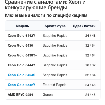
Сравнение с аналогами: Xeon и
конкурирующие бренды
Ключевые аналоги по спецификациям
Модель
Архитектура
Ядра / потоки
Б
Xeon Gold 6442Y
Sapphire Rapids
24 / 48
2.
Xeon Gold 6430
Sapphire Rapids
32 / 64
2.
Xeon Gold 6438Y+
Sapphire Rapids
32 / 64
2.
Xeon Gold 6444Y
Sapphire Rapids
16 / 32
3.
Xeon Gold 6454S
Sapphire Rapids
32 / 64
2.
Xeon Gold 6542Y
Emerald Rapids
24 / 48
2.
AMD EPYC 9254
Genoa
24 / 48
2.