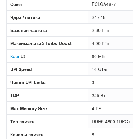
Сокет
FCLGA4677
Ядра / потоки
24 / 48
Базовая частота
2.60 ГГц
Максимальный Turbo Boost
4.00 ГГц
Кэш
L3
60 МБ
UPI Speed
16 GT/s
Число UPI Links
3
TDP
225 Вт
Max Memory Size
4 ТБ
Тип памяти
DDR5-4800 1DPC / DD
Каналы памяти
8