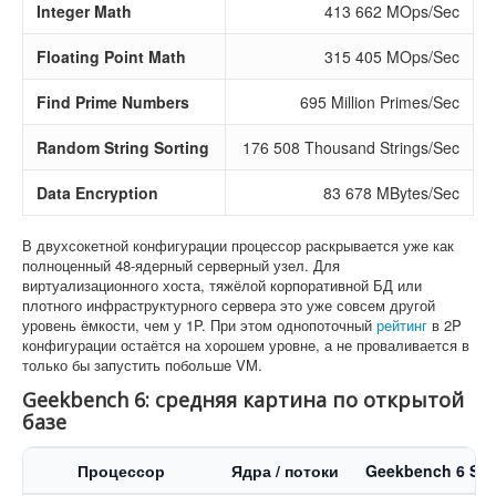
Integer Math
413 662 MOps/Sec
Floating Point Math
315 405 MOps/Sec
Find Prime Numbers
695 Million Primes/Sec
Random String Sorting
176 508 Thousand Strings/Sec
Data Encryption
83 678 MBytes/Sec
В двухсокетной конфигурации процессор раскрывается уже как
полноценный 48-ядерный серверный узел. Для
виртуализационного хоста, тяжёлой корпоративной БД или
плотного инфраструктурного сервера это уже совсем другой
уровень ёмкости, чем у 1P. При этом однопоточный
рейтинг
в 2P
конфигурации остаётся на хорошем уровне, а не проваливается в
только бы запустить побольше VM.
Geekbench 6: средняя картина по открытой
базе
Процессор
Ядра / потоки
Geekbench 6 Sin