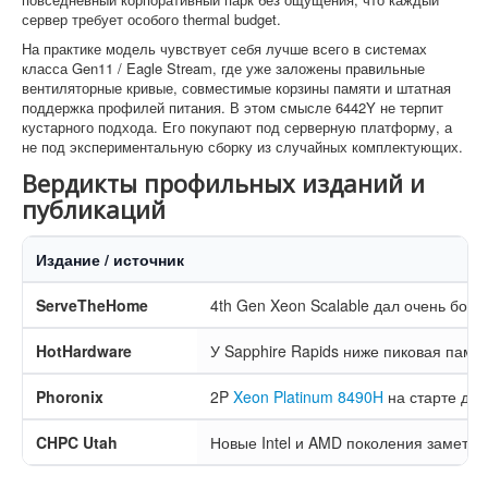
сервер требует особого thermal budget.
На практике модель чувствует себя лучше всего в системах
класса Gen11 / Eagle Stream, где уже заложены правильные
вентиляторные кривые, совместимые корзины памяти и штатная
поддержка профилей питания. В этом смысле 6442Y не терпит
кустарного подхода. Его покупают под серверную платформу, а
не под экспериментальную сборку из случайных комплектующих.
Вердикты профильных изданий и
публикаций
Издание / источник
ServeTheHome
4th Gen Xeon Scalable дал очень бол
HotHardware
У Sapphire Rapids ниже пиковая памят
Phoronix
2P
Xeon Platinum 8490H
на старте да
CHPC Utah
Новые Intel и AMD поколения заметно