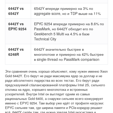
6442Y vs
6542Y впереди примерно на 3% по
6542Y
aggregate score, но и TDP выше на 11%
6442Y vs
EPYC 9254 впереди примерно на 8.6% по
EPYC 9254
PassMark, но 6442Y обходит его по
Geekbench 5 Multi на 4.5% в базе
Technical City
6442Y vs
6442Y значительно быстрее в
6248R
многопотоке и примерно на 42% быстрее
в single-thread по PassMark comparison
Эти сравнения очень хорошо объясняют, кому нужен именно Xeon
Gold 6442Y. Его берут не ради максимума ядер за доллар и не
ради абсолютного лидерства во всех тестах. Его берут ради
предсказуемой сбалансированной платформы Intel 2S, сильного
отклика на ядро, хорошего многопотока и встроенных
ускорителей. Внутри Intel он выглядит одним из самых
рациональных Gold 6400, а снаружи сильнее всего конкурирует
именно с EPYC 9254. Там выбор уже идёт от профиля нагрузки:
EPYC сильнее там, где ширина памяти и PCIe-коридор решают
всё, 6442Y силён там, где нужна зрелая Intel-экосистема и