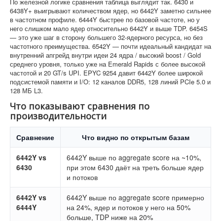
По железной логике сравнения таблица выглядит так. 6430 и
6438Y+ выигрывают количеством ядер, но 6442Y заметно сильнее
в частотном профиле. 6444Y быстрее по базовой частоте, но у
него слишком мало ядер относительно 6442Y и выше TDP. 6454S
— это уже шаг в сторону большего 32-ядерного ресурса, но без
частотного преимущества. 6542Y — почти идеальный кандидат на
внутренний апгрейд внутри идеи 24 ядра / высокий boost / Gold
среднего уровня, только уже на Emerald Rapids с более высокой
частотой и 20 GT/s UPI. EPYC 9254 давит 6442Y более широкой
подсистемой памяти и I/O: 12 каналов DDR5, 128 линий PCIe 5.0 и
128 МБ L3.
Что показывают сравнения по
производительности
Сравнение
Что видно по открытым базам
6442Y vs
6442Y выше по aggregate score на ~10%,
6430
при этом 6430 даёт на треть больше ядер
и потоков
6442Y vs
6442Y выше по aggregate score примерно
6444Y
на 24%, ядер и потоков у него на 50%
больше, TDP ниже на 20%