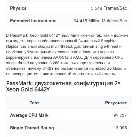
Physics
5 546 Frames/Sec
Extended Instructions
64 415 Million Matrices/Sec
В PassMark Xeon Gold 6442Y выглядит именно так, как и должен
выглядеть хорошо сбалансированный 24-ядерный Sapphire
Rapids: сильный общий multi-thread, достойный single-thread и
особенно убедительные extended instructions, что хорошо
коррелирует с наличием AVX-512 и AMX. Для серверного CPU
single-thread на уровне 3 268 тоже выглядит уверенно и
объясняет, почему 6442Y не разваливается на mixed workload и
не превращается в чисто фоновый многопоточный камень.
PassMark: двухсокетная конфигурация 2×
Xeon Gold 6442Y
Тест
Результат
Average CPU Mark
91 737
Single Thread Rating
3 095