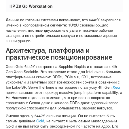
HP Z8 G5 Workstation
Данные по готовым системам показывают, что 6442Y закрепился
именно в корпоративном сегменте: 1U/2U серверы общего
назначения, плотные двухсокетные узлы и тяжёлые рабочие
станции, а не потребительские корпуса и не массовые игровые
конфигурации.
Архитектура, платформа и
практическое позиционирование
Xeon Gold 6442Y построен на Sapphire Rapids и относится к 4th
Gen Xeon Scalable. Это поколение стало для Intel очень большим
платформенным скачком: DDR5, PCIe 5.0, CXL, встроенные
ускорители и заметный рост возможностей сокета в сравнении с
Ice Lake-SP. ServeTheHome в материале по запуску 4th Gen
Xeon
прямо называет этот переход massive jump in platform capability, а
HotHardware отдельно отмечает, что при всех оговорках по
сравнению с Genoa даже 8 каналов DDR5 дают здоровый запас
пропускной способности для большинства рабочих нагрузок.
Именно здесь у 6442Y сильная позиция. Он не пытается быть
самым дешёвым
Gold
, не пытается быть самым многоядерным
Gold и не пытается быть рекордсменом по частоте на ядро. Его