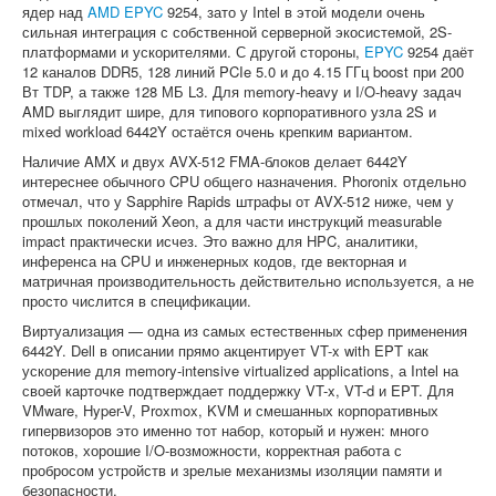
ядер над
AMD EPYC
9254, зато у Intel в этой модели очень
сильная интеграция с собственной серверной экосистемой, 2S-
платформами и ускорителями. С другой стороны,
EPYC
9254 даёт
12 каналов DDR5, 128 линий PCIe 5.0 и до 4.15 ГГц boost при 200
Вт TDP, а также 128 МБ L3. Для memory-heavy и I/O-heavy задач
AMD выглядит шире, для типового корпоративного узла 2S и
mixed workload 6442Y остаётся очень крепким вариантом.
Наличие AMX и двух AVX-512 FMA-блоков делает 6442Y
интереснее обычного CPU общего назначения. Phoronix отдельно
отмечал, что у Sapphire Rapids штрафы от AVX-512 ниже, чем у
прошлых поколений Xeon, а для части инструкций measurable
impact практически исчез. Это важно для HPC, аналитики,
инференса на CPU и инженерных кодов, где векторная и
матричная производительность действительно используется, а не
просто числится в спецификации.
Виртуализация — одна из самых естественных сфер применения
6442Y. Dell в описании прямо акцентирует VT-x with EPT как
ускорение для memory-intensive virtualized applications, а Intel на
своей карточке подтверждает поддержку VT-x, VT-d и EPT. Для
VMware, Hyper-V, Proxmox, KVM и смешанных корпоративных
гипервизоров это именно тот набор, который и нужен: много
потоков, хорошие I/O-возможности, корректная работа с
пробросом устройств и зрелые механизмы изоляции памяти и
безопасности.