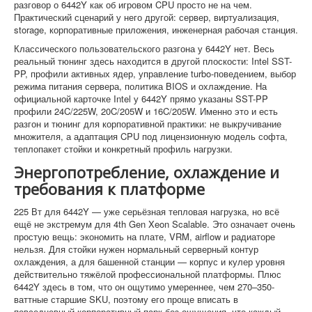
разговор о 6442Y как об игровом CPU просто не на чем.
Практический сценарий у него другой: сервер, виртуализация,
storage, корпоративные приложения, инженерная рабочая станция.
Классического пользовательского разгона у 6442Y нет. Весь
реальный тюнинг здесь находится в другой плоскости: Intel SST-
PP, профили активных ядер, управление turbo-поведением, выбор
режима питания сервера, политика BIOS и охлаждение. На
официальной карточке Intel у 6442Y прямо указаны SST-PP
профили 24C/225W, 20C/205W и 16C/205W. Именно это и есть
разгон и тюнинг для корпоративной практики: не выкручивание
множителя, а адаптация CPU под лицензионную модель софта,
теплопакет стойки и конкретный профиль нагрузки.
Энергопотребление, охлаждение и
требования к платформе
225 Вт для 6442Y — уже серьёзная тепловая нагрузка, но всё
ещё не экстремум для 4th Gen Xeon Scalable. Это означает очень
простую вещь: экономить на плате, VRM, airflow и радиаторе
нельзя. Для стойки нужен нормальный серверный контур
охлаждения, а для башенной станции — корпус и кулер уровня
действительно тяжёлой профессиональной платформы. Плюс
6442Y здесь в том, что он ощутимо умереннее, чем 270–350-
ваттные старшие SKU, поэтому его проще вписать в
повседневный корпоративный парк без ощущения, что каждый