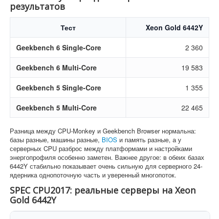
результатов
Тест
Xeon Gold 6442Y
Geekbench 6 Single-Core
2 360
Geekbench 6 Multi-Core
19 583
Geekbench 5 Single-Core
1 355
Geekbench 5 Multi-Core
22 465
Разница между CPU-Monkey и Geekbench Browser нормальна:
базы разные, машины разные,
BIOS
и память разные, а у
серверных CPU разброс между платформами и настройками
энергопрофиля особенно заметен. Важнее другое: в обеих базах
6442Y стабильно показывает очень сильную для серверного 24-
ядерника однопоточную часть и уверенный многопоток.
SPEC CPU2017: реальные серверы на Xeon
Gold 6442Y