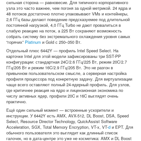
сильная сторона — равновесие. Для типичного корпоративного
узла это часто важнее, чем погоня за одной метрикой. 24 ядра и
48 потоков достаточно плотно упаковывают VMs и контейнеры,
2,6 ГГц базы делают поведение предсказуемее под длительной
постоянной нагрузкой, 4,0 ГГц Turbo не дают провалиться в
слабую реакцию на поток, а 225 Вт сохраняют возможность
собрать систему без экстремального охлаждения уровня самых
“горячих”
Platinum
и Gold с 250–350 Вт.
Отдельный плюс 6442Y — профиль Intel Speed Select. На
карточке Intel для этой модели зафиксированы три SST-PP
конфигурации: стандартная 24C/2.6 ГГц/225 Вт, режим 20C/2.7
ГГц/205 Вт и режим 16C/2.9 ГГц/205 Вт. Это не разгон в
привычном пользовательском смысле, а серверная настройка
профиля процессора под конкретную задачу. Для виртуализации
чаще всего оставляют полный 24-ядерный профиль. Для узлов,
где критичнее реакция на ядро и лицензионная экономика по
числу активных ядер, профили 20C и 16C выглядят очень
практично.
Ещё один сильный момент — встроенные ускорители и
инструкции. У 6442Y есть AMX, AVX-512, DL Boost, DSA, Speed
Select, Resource Director Technology, QuickAssist Software
Acceleration, SGX, Total Memory Encryption, VT-x, VT-
d
и EPT. Для
обычного пользователя это выглядит как длинный список
галочек, но в дата-центре это уже не косметика: AMX и DL Boost