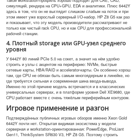
Такой workstation-профиль хорошо подходит для CAE, CAD,
симуляций, рендера на CPU+GPU, EDA и аналитики. Плюс 6442Y
здесь в том, что он не выглядит слишком слабым на поток и при
этом имеет уже взрослый серверный I/O-набор. HP Z8 G5 как раз
и показывает, что эту модель производители рассматривают не
только как чистый rack CPU, но и как CPU для профессиональной
рабочей станции.
4. Плотный storage или GPU-узел среднего
уровня
У 6442Y 80 линий PCIe 5.0 на сокет, а значит на нём удобно
строить и узлы с акцентом на периферию: NVMe, быстрые
сетевые карты, HBA/RAID и accelerator-карты. Он особенно хорош
там, где CPU не обязан быть самым многоядерным в линейке, но
где требуется сильная и современная шина ввода-вывода.
Именно по этой причине модель встречается и в классических
универсальных серверах, и в платформе уровня Dell XE9680, где
CPU работает вместе с очень тяжёлым периферийным контуром.
Игровое применение и разгон
Подтверждённых публичных игровых обзоров именно Xeon Gold
6442Y почти нет. Открытая видимая экосистема у модели
серверная и workstation-ориентированная: PowerEdge, ProLiant
Gen11, ThinkSystem SR630 V3, HP Z8 G5. Поэтому строить