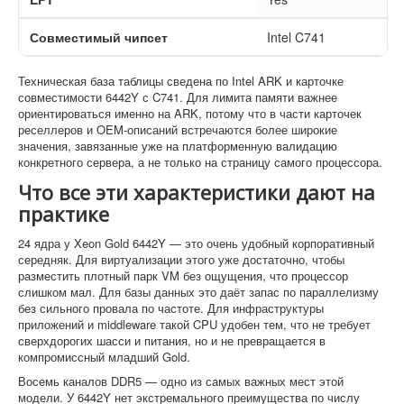
Совместимый чипсет
Intel C741
Техническая база таблицы сведена по Intel ARK и карточке
совместимости 6442Y с C741. Для лимита памяти важнее
ориентироваться именно на ARK, потому что в части карточек
реселлеров и OEM-описаний встречаются более широкие
значения, завязанные уже на платформенную валидацию
конкретного сервера, а не только на страницу самого процессора.
Что все эти характеристики дают на
практике
24 ядра у Xeon Gold 6442Y — это очень удобный корпоративный
середняк. Для виртуализации этого уже достаточно, чтобы
разместить плотный парк VM без ощущения, что процессор
слишком мал. Для базы данных это даёт запас по параллелизму
без сильного провала по частоте. Для инфраструктуры
приложений и middleware такой CPU удобен тем, что не требует
сверхдорогих шасси и питания, но и не превращается в
компромиссный младший Gold.
Восемь каналов DDR5 — одно из самых важных мест этой
модели. У 6442Y нет экстремального преимущества по числу