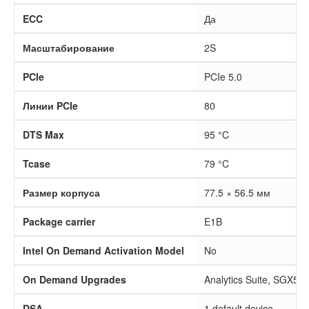
ECC
Да
Масштабирование
2S
PCIe
PCIe 5.0
Линии PCIe
80
DTS Max
95 °C
Tcase
79 °C
Размер корпуса
77.5 × 56.5 мм
Package carrier
E1B
Intel On Demand Activation Model
No
On Demand Upgrades
Analytics Suite, SGX51
DSA
1 default device