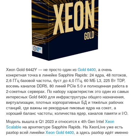
Софт
Xeon Gold 6442Y — не просто один из
Gold 6400
, а очень
конкретная точка в линейке Sapphire Rapids: 24 ядра, 48 потоков,
2,6 ГГц базовой частоты, буст до 4,0 ГГц, 60 МБ L3, 225 Вт TDP,
восемь каналов DDR5, 80 линий PCIe 5.0 и полноценная работа в
2-сокетных серверах. По набору характеристик это один из самых
интересных Gold 6400 для инфраструктуры общего назначения,
виртуализации, плотных корпоративных БД и тяжёлых рабочих
станций, где важны не рекордные пиковые ядра на сокет, а
хороший баланс частоты, количества ядер, каналов памяти и I/O.
Модель вышла в Q1 2023 и относится к 4th Gen Intel
Xeon
Scalable
на архитектуре Sapphire Rapids. На XeonLive уже есть
разбор всей линейки
Xeon Gold 6400
, а здесь разбор идёт именно