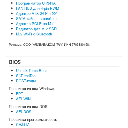
Программатор CH341A
FAN HUB для 4-pin PWM
Адаптер ATX 24-Pin 90°
SATA кабель в оплётке
Адаптер PCI-E на M.2
Радиатор для M.2 SSD
M.2 Wi-Fi с Bluetooth
Реклама. ООО “АЛИБАБА.КОМ (РУ)” ИНН 7703380158.
BIOS
Unlock Turbo Boost
S3TurboTool
POST-коды
Прошивка из под Windows:
FPT
AFUWIN
Прошивка из под DOS:
AFUDOS
Прошивка программатором:
CH341A