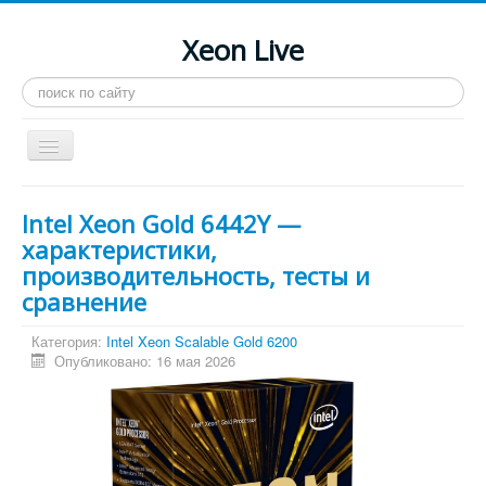
Xeon Live
Искать...
Toggle
Navigation
Главная
Intel Xeon Gold 6442Y —
LGA 2011-3
характеристики,
производительность, тесты и
LGA 2011
сравнение
Процессоры
Категория:
Intel Xeon Scalable Gold 6200
Инструкции
Опубликовано: 16 мая 2026
Рейтинги
Конференция
Системные программы