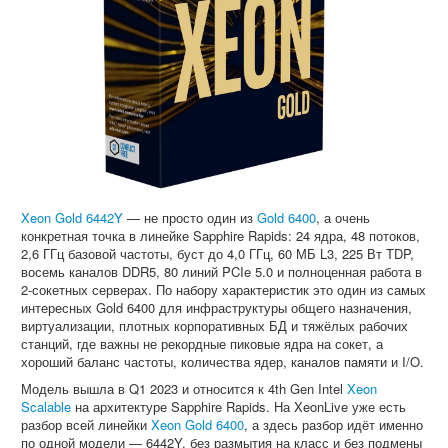
Софт
Xeon Gold 6442Y
— не просто один из
Gold 6400
, а очень
конкретная точка в линейке Sapphire Rapids: 24 ядра, 48 потоков,
2,6 ГГц базовой частоты, буст до 4,0 ГГц, 60 МБ L3, 225 Вт TDP,
восемь каналов DDR5, 80 линий PCIe 5.0 и полноценная работа в
2-сокетных серверах. По набору характеристик это один из самых
интересных Gold 6400 для инфраструктуры общего назначения,
виртуализации, плотных корпоративных БД и тяжёлых рабочих
станций, где важны не рекордные пиковые ядра на сокет, а
хороший баланс частоты, количества ядер, каналов памяти и I/O.
Модель вышла в Q1 2023 и относится к 4th Gen Intel
Xeon
Scalable
на архитектуре Sapphire Rapids. На XeonLive уже есть
разбор всей линейки
Xeon Gold 6400
, а здесь разбор идёт именно
по одной модели — 6442Y, без размытия на класс и без подмены