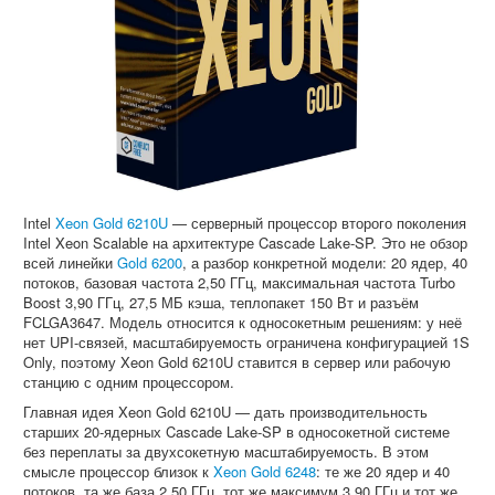
Intel
Xeon Gold 6210U
— серверный процессор второго поколения
Intel Xeon Scalable на архитектуре Cascade Lake-SP. Это не обзор
всей линейки
Gold 6200
, а разбор конкретной модели: 20 ядер, 40
потоков, базовая частота 2,50 ГГц, максимальная частота Turbo
Boost 3,90 ГГц, 27,5 МБ кэша, теплопакет 150 Вт и разъём
FCLGA3647. Модель относится к односокетным решениям: у неё
нет UPI-связей, масштабируемость ограничена конфигурацией 1S
Only, поэтому Xeon Gold 6210U ставится в сервер или рабочую
станцию с одним процессором.
Главная идея Xeon Gold 6210U — дать производительность
старших 20-ядерных Cascade Lake-SP в односокетной системе
без переплаты за двухсокетную масштабируемость. В этом
смысле процессор близок к
Xeon Gold 6248
: те же 20 ядер и 40
потоков, та же база 2,50 ГГц, тот же максимум 3,90 ГГц и тот же