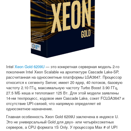
Intel
Xeon Gold 6209U
— это конкретная серверная модель 2-го
поколения Intel Xeon Scalable на архитектуре Cascade Lake-SP,
рассчитанная на односокетные платформы LGA3647. Процессор
относится к сегменту Server, имеет 20 ядер, 40 потоков, базовую
частоту 2.10 ГГц, максимальную частоту Turbo Boost 3.90 ГГц,
27.5 МБ кеша и теплопакет 125 Вт. Для этой модели заявлены
14-нм техпроцесс, кодовое имя Cascade Lake, сокет FCLGA3647 и
отсутствие UPI-связей, что напрямую определяет её
односокетное назначение.
Главная особенность Xeon Gold 6209U заключена в индексе U.
Это не универсальный Gold для двух- или четырёхсокетных
серверов, а CPU формата 1S Only. У процессора Max # of UPI