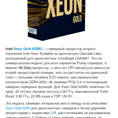
Intel
Xeon Gold 6208U
— серверный процессор второго
поколения Intel Xeon Scalable на архитектуре Cascade Lake,
выпущенный для односокетных платформ LGA3647. Это не
универсальная модель для всех вариантов Purley-серверов, а
именно
1S Only
-процессор: у него нет UPI-связей для работы во
второй процессорной позиции, зато он рассчитан на одиночный
сокет с большим объёмом ECC-памяти, шестиканальным
контроллером DDR4-2933, 48 линиями PCIe 3.0 и полноценным
набором серверных функций. Для Xeon Gold 6208U заявлены 16
ядер, 32 потока, базовая частота 2,90 ГГц, максимальный Turbo
Boost 3,90 ГГц, 22 МБ кэша и TDP 150 Вт.
Эта модель занимает интересное место между классическими
Xeon Gold 6200
для двухсокетных серверов и более дорогими
процессорами с индексами
L
/
M
, рассчитанными на расширенные
лимиты памяти. Суффикс U здесь важнее, чем кажется: он