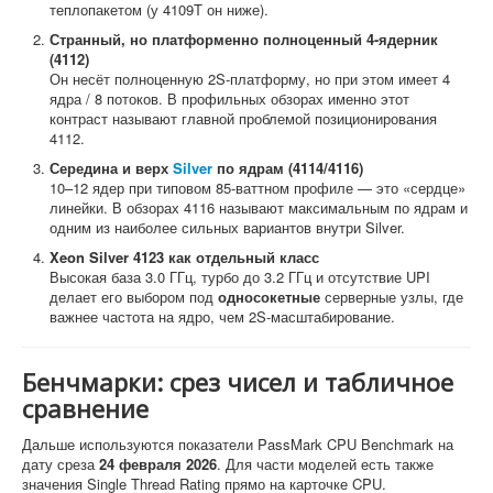
теплопакетом (у 4109T он ниже).
Странный, но платформенно полноценный 4-ядерник
(4112)
Он несёт полноценную 2S-платформу, но при этом имеет 4
ядра / 8 потоков. В профильных обзорах именно этот
контраст называют главной проблемой позиционирования
4112.
Середина и верх
Silver
по ядрам (4114/4116)
10–12 ядер при типовом 85-ваттном профиле — это «сердце»
линейки. В обзорах 4116 называют максимальным по ядрам и
одним из наиболее сильных вариантов внутри Silver.
Xeon Silver 4123 как отдельный класс
Высокая база 3.0 ГГц, турбо до 3.2 ГГц и отсутствие UPI
делает его выбором под
односокетные
серверные узлы, где
важнее частота на ядро, чем 2S-масштабирование.
Бенчмарки: срез чисел и табличное
сравнение
Дальше используются показатели PassMark CPU Benchmark на
дату среза
24 февраля 2026
. Для части моделей есть также
значения Single Thread Rating прямо на карточке CPU.