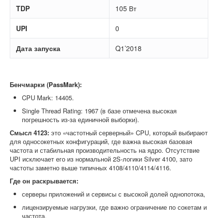
TDP
105 Вт
UPI
0
Дата запуска
Q1’2018
Бенчмарки (PassMark):
CPU Mark: 14405.
Single Thread Rating: 1967 (в базе отмечена высокая
погрешность из-за единичной выборки).
Смысл 4123:
это «частотный серверный» CPU, который выбирают
для односокетных конфигураций, где важна высокая базовая
частота и стабильная производительность на ядро. Отсутствие
UPI исключает его из нормальной 2S-логики Silver 4100, зато
частоты заметно выше типичных 4108/4110/4114/4116.
Где он раскрывается:
серверы приложений и сервисы с высокой долей однопотока,
лицензируемые нагрузки, где важно ограничение по сокетам и
частота,