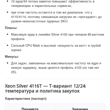
12 ядер/24 потока заметно повышают эффективность в
гипервизорах и параллельных сервисах,
при этом частоты остаются в том же диапазоне, что у
4110/4114, поэтому смешанные нагрузки не «проседают» до
уровня низкочастотных ядерных SKU.
Плюсы:
Максимум ядер в линейке Silver 4100 при типовом 85-ваттном
профиле.
Сильный CPU Mark и высокая «мощность на ватт» в грубой
оценке.
Минусы:
Для задач, завязанных на максимальную частоту на ядро и
низкую задержку, выше ценится профиль 4123 (но там нет
2S).
Xeon Silver 4116T — T-вариант 12/24:
температура и политика закупок
Характеристики (паспорт):
Параметр
Значение