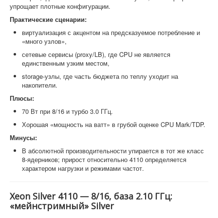
упрощает плотные конфигурации.
Практические сценарии:
виртуализация с акцентом на предсказуемое потребление и
«много узлов»,
сетевые сервисы (proxy/LB), где CPU не является
единственным узким местом,
storage-узлы, где часть бюджета по теплу уходит на
накопители.
Плюсы:
70 Вт при 8/16 и турбо 3.0 ГГц.
Хорошая «мощность на ватт» в грубой оценке CPU Mark/TDP.
Минусы:
В абсолютной производительности упирается в тот же класс
8-ядерников; прирост относительно 4110 определяется
характером нагрузки и режимами частот.
Xeon Silver 4110 — 8/16, база 2.10 ГГц:
«мейнстримный» Silver