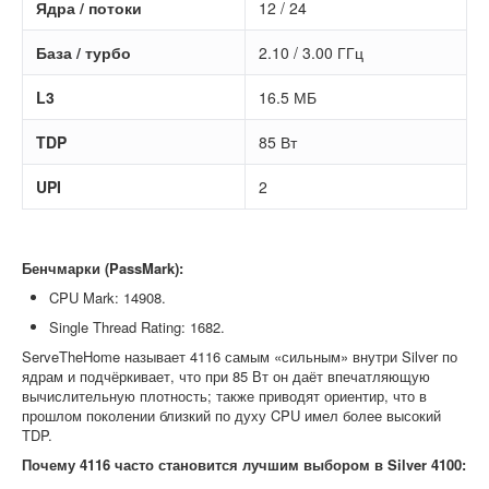
Ядра / потоки
12 / 24
База / турбо
2.10 / 3.00 ГГц
L3
16.5 МБ
TDP
85 Вт
UPI
2
Бенчмарки (PassMark):
CPU Mark: 14908.
Single Thread Rating: 1682.
ServeTheHome называет 4116 самым «сильным» внутри Silver по
ядрам и подчёркивает, что при 85 Вт он даёт впечатляющую
вычислительную плотность; также приводят ориентир, что в
прошлом поколении близкий по духу CPU имел более высокий
TDP.
Почему 4116 часто становится лучшим выбором в Silver 4100: