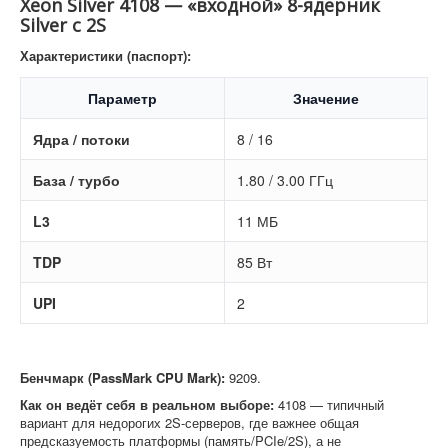
Xeon Silver 4108 — «входной» 8-ядерник
Silver с 2S
Характеристики (паспорт):
Параметр
Значение
Ядра / потоки
8 / 16
База / турбо
1.80 / 3.00 ГГц
L3
11 МБ
TDP
85 Вт
UPI
2
Бенчмарк (PassMark CPU Mark):
9209.
Как он ведёт себя в реальном выборе:
4108 — типичный
вариант для недорогих 2S-серверов, где важнее общая
предсказуемость платформы (память/PCIe/2S), а не