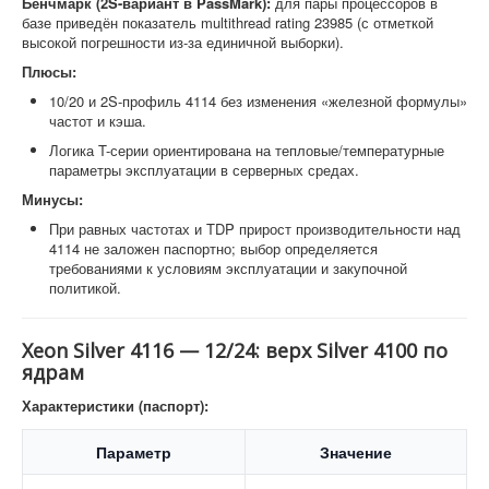
Бенчмарк (2S-вариант в PassMark):
для пары процессоров в
базе приведён показатель multithread rating 23985 (с отметкой
высокой погрешности из-за единичной выборки).
Плюсы:
10/20 и 2S-профиль 4114 без изменения «железной формулы»
частот и кэша.
Логика T-серии ориентирована на тепловые/температурные
параметры эксплуатации в серверных средах.
Минусы:
При равных частотах и TDP прирост производительности над
4114 не заложен паспортно; выбор определяется
требованиями к условиям эксплуатации и закупочной
политикой.
Xeon Silver 4116 — 12/24: верх Silver 4100 по
ядрам
Характеристики (паспорт):
Параметр
Значение