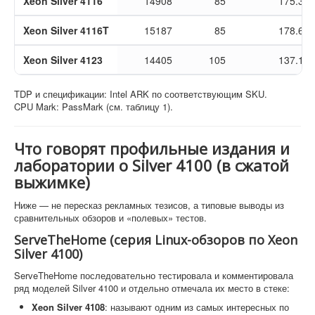
Xeon Silver 4116
14908
85
175.39
Xeon Silver 4116T
15187
85
178.67
Xeon Silver 4123
14405
105
137.19
TDP и спецификации: Intel ARK по соответствующим SKU.
CPU Mark: PassMark (см. таблицу 1).
Что говорят профильные издания и
лаборатории о Silver 4100 (в сжатой
выжимке)
Ниже — не пересказ рекламных тезисов, а типовые выводы из
сравнительных обзоров и «полевых» тестов.
ServeTheHome (серия Linux-обзоров по Xeon
Silver 4100)
ServeTheHome последовательно тестировала и комментировала
ряд моделей Silver 4100 и отдельно отмечала их место в стеке:
Xeon Silver 4108
: называют одним из самых интересных по