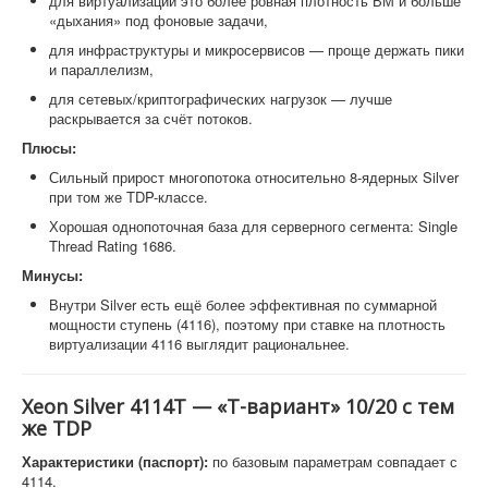
для виртуализации это более ровная плотность ВМ и больше
«дыхания» под фоновые задачи,
для инфраструктуры и микросервисов — проще держать пики
и параллелизм,
для сетевых/криптографических нагрузок — лучше
раскрывается за счёт потоков.
Плюсы:
Сильный прирост многопотока относительно 8-ядерных Silver
при том же TDP-классе.
Хорошая однопоточная база для серверного сегмента: Single
Thread Rating 1686.
Минусы:
Внутри Silver есть ещё более эффективная по суммарной
мощности ступень (4116), поэтому при ставке на плотность
виртуализации 4116 выглядит рациональнее.
Xeon Silver 4114T — «T-вариант» 10/20 с тем
же TDP
Характеристики (паспорт):
по базовым параметрам совпадает с
4114.