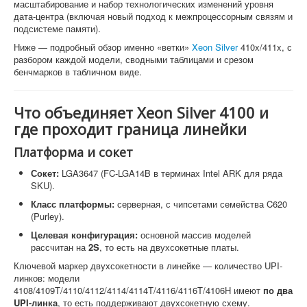
масштабирование и набор технологических изменений уровня
дата-центра (включая новый подход к межпроцессорным связям и
подсистеме памяти).
Ниже — подробный обзор именно «ветки»
Xeon Silver
410x/411x, с
разбором каждой модели, сводными таблицами и срезом
бенчмарков в табличном виде.
Что объединяет Xeon Silver 4100 и
где проходит граница линейки
Платформа и сокет
Сокет:
LGA3647 (FC-LGA14B в терминах Intel ARK для ряда
SKU).
Класс платформы:
серверная, с чипсетами семейства C620
(Purley).
Целевая конфигурация:
основной массив моделей
рассчитан на
2S
, то есть на двухсокетные платы.
Ключевой маркер двухсокетности в линейке — количество UPI-
линков: модели
4108/4109T/4110/4112/4114/4114T/4116/4116T/4106H имеют
по два
UPI-линка
, то есть поддерживают двухсокетную схему.