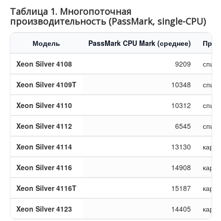
Таблица 1. Многопоточная
производительность (PassMark, single-CPU)
Модель
PassMark CPU Mark (среднее)
Прим
Xeon Silver 4108
9209
спис
Xeon Silver 4109T
10348
спис
Xeon Silver 4110
10312
спис
Xeon Silver 4112
6545
спис
Xeon Silver 4114
13130
карт
Xeon Silver 4116
14908
карт
Xeon Silver 4116T
15187
карт
Xeon Silver 4123
14405
карт