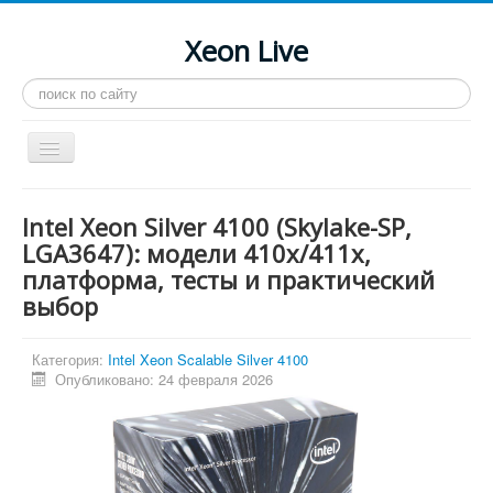
Xeon Live
Искать...
Toggle
Navigation
Главная
Intel Xeon Silver 4100 (Skylake-SP,
LGA 2011-3
LGA3647): модели 410x/411x,
платформа, тесты и практический
LGA 2011
выбор
Процессоры
Инструкции
Категория:
Intel Xeon Scalable Silver 4100
Опубликовано: 24 февраля 2026
Рейтинги
Конференция
Системные программы