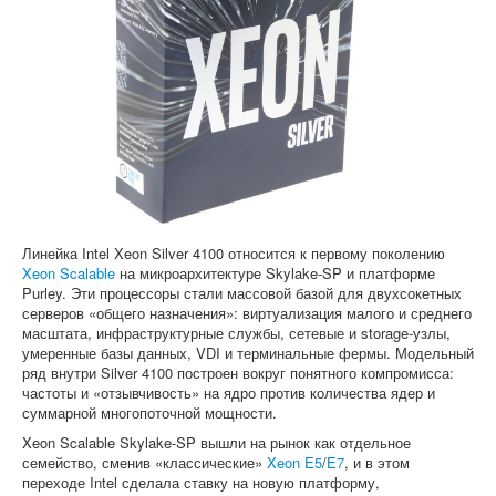
Софт
Линейка Intel Xeon Silver 4100 относится к первому поколению
Xeon Scalable
на микроархитектуре Skylake-SP и платформе
Purley. Эти процессоры стали массовой базой для двухсокетных
серверов «общего назначения»: виртуализация малого и среднего
масштата, инфраструктурные службы, сетевые и storage-узлы,
умеренные базы данных, VDI и терминальные фермы. Модельный
ряд внутри Silver 4100 построен вокруг понятного компромисса:
частоты и «отзывчивость» на ядро против количества ядер и
суммарной многопоточной мощности.
Xeon Scalable Skylake-SP вышли на рынок как отдельное
семейство, сменив «классические»
Xeon E5
/
E7
, и в этом
переходе Intel сделала ставку на новую платформу,