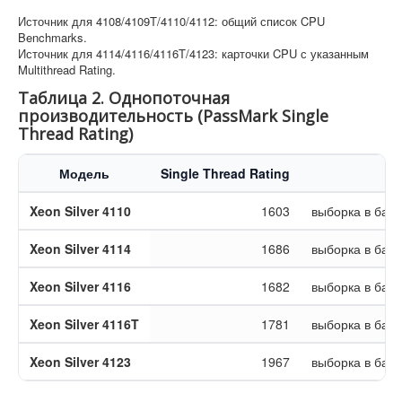
Источник для 4108/4109T/4110/4112: общий список CPU
Benchmarks.
Источник для 4114/4116/4116T/4123: карточки CPU с указанным
Multithread Rating.
Таблица 2. Однопоточная
производительность (PassMark Single
Thread Rating)
Модель
Single Thread Rating
Ко
Xeon Silver 4110
1603
выборка в базе
Xeon Silver 4114
1686
выборка в базе
Xeon Silver 4116
1682
выборка в базе
Xeon Silver 4116T
1781
выборка в базе
Xeon Silver 4123
1967
выборка в базе