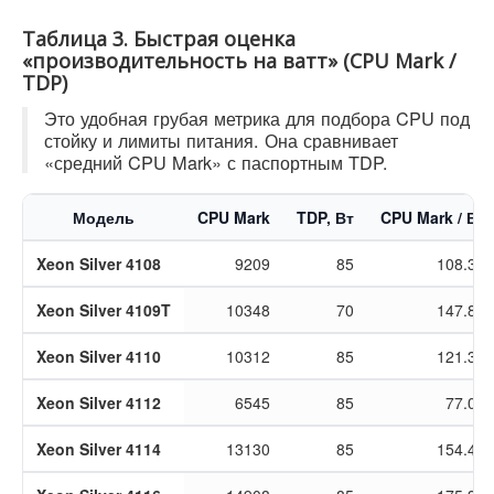
Таблица 3. Быстрая оценка
«производительность на ватт» (CPU Mark /
TDP)
Это удобная грубая метрика для подбора CPU под
стойку и лимиты питания. Она сравнивает
«средний CPU Mark» с паспортным TDP.
Модель
CPU Mark
TDP, Вт
CPU Mark / Вт
Xeon Silver 4108
9209
85
108.34
Xeon Silver 4109T
10348
70
147.83
Xeon Silver 4110
10312
85
121.32
Xeon Silver 4112
6545
85
77.00
Xeon Silver 4114
13130
85
154.47