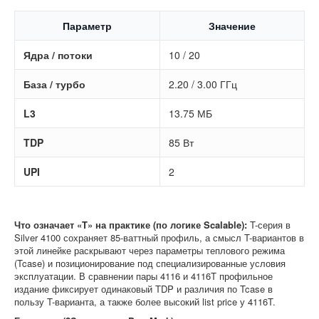
Параметр
Значение
Ядра / потоки
10 / 20
База / турбо
2.20 / 3.00 ГГц
L3
13.75 МБ
TDP
85 Вт
UPI
2
Что означает «T» на практике (по логике Scalable):
T-серия в
Silver 4100 сохраняет 85-ваттный профиль, а смысл T-вариантов в
этой линейке раскрывают через параметры теплового режима
(Tcase) и позиционирование под специализированные условия
эксплуатации. В сравнении пары 4116 и 4116T профильное
издание фиксирует одинаковый TDP и различия по Tcase в
пользу T-варианта, а также более высокий list price у 4116T.