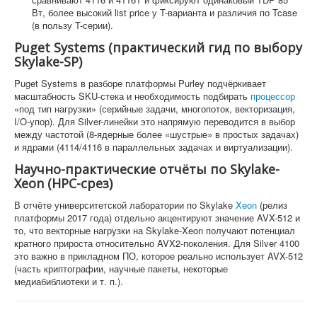
Вт, более высокий list price у T-варианта и различия по Tcase
(в пользу T-серии).
Puget Systems (практический гид по выбору
Skylake-SP)
Puget Systems в разборе платформы Purley подчёркивает
масштабность SKU-стека и необходимость подбирать
процессор
«под тип нагрузки» (серийные задачи, многопоток, векторизация,
I/O-упор). Для Silver-линейки это напрямую переводится в выбор
между частотой (8-ядерные более «шустрые» в простых задачах)
и ядрами (4114/4116 в параллельных задачах и виртуализации).
Научно-практические отчёты по Skylake-
Xeon (HPC-срез)
В отчёте университетской лаборатории по Skylake
Xeon
(релиз
платформы 2017 года) отдельно акцентируют значение AVX-512 и
то, что векторные нагрузки на Skylake-Xeon получают потенциал
кратного прироста относительно AVX2-поколения. Для Silver 4100
это важно в прикладном ПО, которое реально использует AVX-512
(часть криптографии, научные пакеты, некоторые
медиабиблиотеки и т. п.).