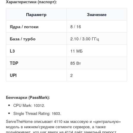
Характеристики (паспорт):
Параметр
Значение
Ядра / потоки
8 / 16
База / турбо
2.10 / 3.00 ГГц
L3
11 МБ
TDP
85 Вт
UPI
2
Бенчмарки (PassMark):
CPU Mark: 10312.
Single Thread Rating: 1603.
ServeTheHome описывает 4110 как массовую и «центральную»
модель в нижнем/среднем сегменте серверов, а также
подчёркивает, что шаг вверх на 4114 даёт заметный прирост.