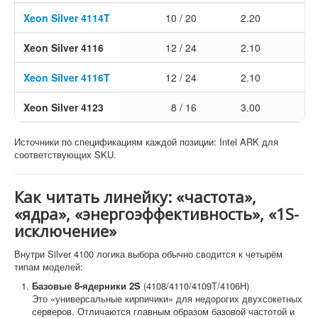
Xeon Silver 4114T
10 / 20
2.20
3
Xeon Silver 4116
12 / 24
2.10
3
Xeon Silver 4116T
12 / 24
2.10
3
Xeon Silver 4123
8 / 16
3.00
3
Источники по спецификациям каждой позиции: Intel ARK для
соответствующих SKU.
Как читать линейку: «частота»,
«ядра», «энергоэффективность», «1S-
исключение»
Внутри Silver 4100 логика выбора обычно сводится к четырём
типам моделей:
Базовые 8-ядерники 2S
(4108/4110/4109T/4106H)
Это «универсальные кирпичики» для недорогих двухсокетных
серверов. Отличаются главным образом базовой частотой и