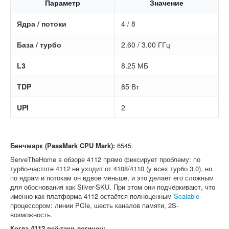
Параметр
Значение
Ядра / потоки
4 / 8
База / турбо
2.60 / 3.00 ГГц
L3
8.25 МБ
TDP
85 Вт
UPI
2
Бенчмарк (PassMark CPU Mark):
6545.
ServeTheHome в обзоре 4112 прямо фиксирует проблему: по
турбо-частоте 4112 не уходит от 4108/4110 (у всех турбо 3.0), но
по ядрам и потокам он вдвое меньше, и это делает его сложным
для обоснования как Silver-SKU. При этом они подчёркивают, что
именно как платформа 4112 остаётся полноценным
Scalable
-
процессором: линии PCIe, шесть каналов памяти, 2S-
возможность.
Когда 4112 всё-таки логичен: