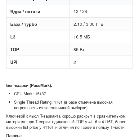
Ядра / потоки
12 / 24
База / турбо
2.10 / 3.00 ГГц
L3
16.5 МБ
TDP
85 Вт
UPI
2
Бенчмарки (PassMark):
CPU Mark: 15187.
Single Thread Rating: 1781 (в базе отмечена высокая
погрешность из-за единичной выборки).
Ключевой смысл T-варианта хорошо раскрыт в сравнительном
материале про T-серии: одинаковый TDP у 4116 и 4116T, более
высокий list price у 4116T и отличия по Tcase в пользу T-части.
Плюсы: