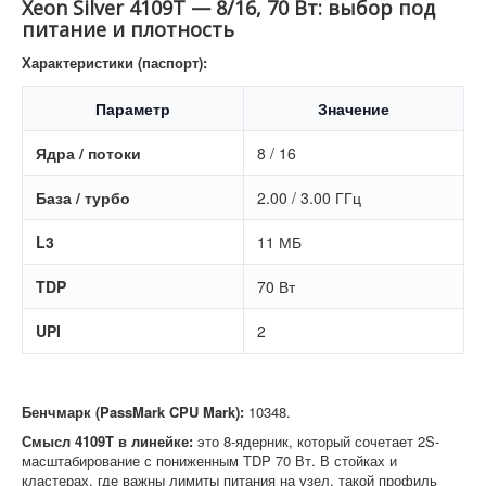
Xeon Silver 4109T — 8/16, 70 Вт: выбор под
питание и плотность
Характеристики (паспорт):
Параметр
Значение
Ядра / потоки
8 / 16
База / турбо
2.00 / 3.00 ГГц
L3
11 МБ
TDP
70 Вт
UPI
2
Бенчмарк (PassMark CPU Mark):
10348.
Смысл 4109T в линейке:
это 8-ядерник, который сочетает 2S-
масштабирование с пониженным TDP 70 Вт. В стойках и
кластерах, где важны лимиты питания на узел, такой профиль