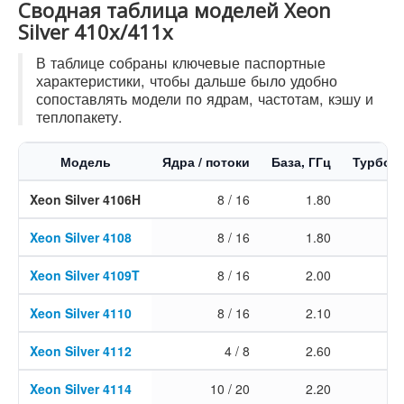
Сводная таблица моделей Xeon
Silver 410x/411x
В таблице собраны ключевые паспортные
характеристики, чтобы дальше было удобно
сопоставлять модели по ядрам, частотам, кэшу и
теплопакету.
Модель
Ядра / потоки
База, ГГц
Турбо, 
Xeon Silver 4106H
8 / 16
1.80
3
Xeon Silver 4108
8 / 16
1.80
3
Xeon Silver 4109T
8 / 16
2.00
3
Xeon Silver 4110
8 / 16
2.10
3
Xeon Silver 4112
4 / 8
2.60
3
Xeon Silver 4114
10 / 20
2.20
3