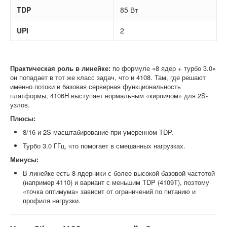
TDP
85 Вт
UPI
2
Практическая роль в линейке:
по формуле «8 ядер + турбо 3.0»
он попадает в тот же класс задач, что и 4108. Там, где решают
именно потоки и базовая серверная функциональность
платформы, 4106H выступает нормальным «кирпичом» для 2S-
узлов.
Плюсы:
8/16 и 2S-масштабирование при умеренном TDP.
Турбо 3.0 ГГц, что помогает в смешанных нагрузках.
Минусы:
В линейке есть 8-ядерники с более высокой базовой частотой
(например 4110) и вариант с меньшим TDP (4109T), поэтому
«точка оптимума» зависит от ограничений по питанию и
профиля нагрузки.