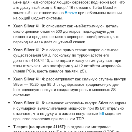
цене для «низкопотребляющих» серверов; подчёркивают, что
это доступный вход в 8 ядер / 16 потоков с Turbo Boost и
заметный шаг относительно
Bronze
при небольшом влиянии
на общий бюджет системы.
Xeon Silver 4110
: описывают как «мейнстримную» деталь
около ценовой отметки 500 долларов, подходящую для
нижнего и среднего сегмента серверов; подчёркивают, что
переход на 4114 даёт ощутимый скачок.
Xeon Silver 4112
: в обзоре прямо ставят вопрос о смысле
существования SKU, поскольку по турбо-частоте его
догоняют 4108/4110, а по ядрам и кэшу он им уступает; при
этом отмечают, что платформа у 4112 остаётся «взрослой»
(линии PCIe, шесть каналов памяти, 2S).
Xeon Silver 4114
: рассматривают как сильную ступень внутри
Silver — 10/20 при 85 Вт; подчёркивают традиционную для
Intel «ценовую полку» и ожидаемую роль в массовых 2S-
системах.
Xeon Silver 4116
: называют «королём» внутри Silver по ядрам
и суммарной вычислительной мощности при 85 Вт; отдельно
отмечают, что по духу это замена популярным
E5
-моделям
прошлого поколения при меньшем TDP.
T-серия (на примере 4116T)
: в отдельном материале
сравнивают 4116 и 4116T и фиксируют одинаковый TDP 85