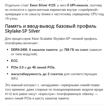
Отдельно стоит
Xeon Silver 4123
: у него
0 UPI-линков
, поэтому
он относится к односокетным вариантам внутри «серебряной»
нумерации и по смыслу ближе к частотному серверному CPU под
1S-узлы.
Память и ввод-вывод: базовый профиль
Skylake-SP Silver
Для процессоров Xeon Scalable Skylake-SP типовой профиль
платформы включает:
DDR4-2400
,
6 каналов памяти
, до
768 ГБ на сокет
(зависит
от типа модулей),
ECC
,
PCIe 3.0
и
до 48 линий PCIe
,
масштабируемость до 2 сокетов
для соответствующих
SKU.
Это важный контраст с «младшими» серверными семействами
того времени: даже спорные по позиционированию модели вроде
4112 всё равно несут «взрослую» платформенную обвязку —
много линий PCIe и шесть каналов памяти.