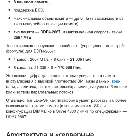
8 каналов памяти
,
поддержка
ECC
,
максимальный объем памяти —
до 6 ТБ
(в зависимости от
типа модулей/организации памяти),
тип памяти —
DDR4-2667
, и максимальная скорость также
2667 МГц
.
Теоретическая пропускная способность (упрощенно, по «сырой»
формуле) для DDR4-2667:
1 канал: 2667 MT/s × 8 байт =
21.336 ГБ/с
8 каналов: 21.336 × 8 =
170.688 ГБ/с
Это важная цифра для задач, которые упираются в память:
виртуализация с высокой плотностью ВМ, базы данных,
кэш
-
слои, аналитика, а также сетевые/хранилищные узлы с большим
количеством параллельных потоков.
Отдельно: Ice Lake-SP как платформа умеет работать и с более
высокими частотами памяти (в зависимости от SKU и
конфигурации DIMM), но в Silver 4300 лимит по спецификации —
DDR4-2667.
Архитектура и «серверные