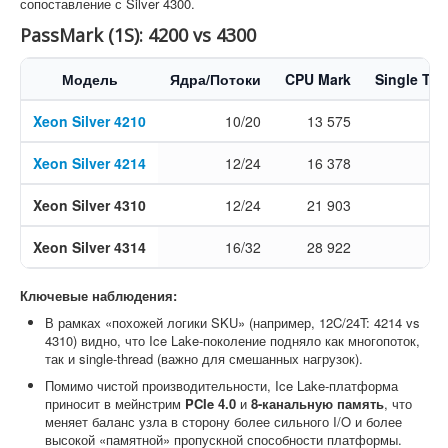
сопоставление с Silver 4300.
PassMark (1S): 4200 vs 4300
Модель
Ядра/Потоки
CPU Mark
Single Th
Xeon Silver 4210
10/20
13 575
1
Xeon Silver 4214
12/24
16 378
1
Xeon Silver 4310
12/24
21 903
2
Xeon Silver 4314
16/32
28 922
2
Ключевые наблюдения:
В рамках «похожей логики SKU» (например, 12C/24T: 4214 vs
4310) видно, что Ice Lake-поколение подняло как многопоток,
так и single-thread (важно для смешанных нагрузок).
Помимо чистой производительности, Ice Lake-платформа
приносит в мейнстрим
PCIe 4.0
и
8-канальную память
, что
меняет баланс узла в сторону более сильного I/O и более
высокой «памятной» пропускной способности платформы.