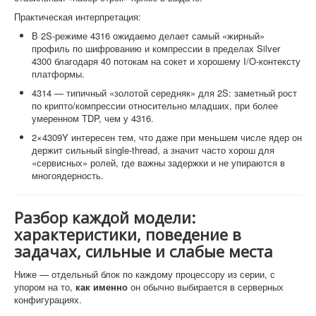
Практическая интерпретация:
В 2S-режиме 4316 ожидаемо делает самый «жирный»
профиль по шифрованию и компрессии в пределах Silver
4300 благодаря 40 потокам на сокет и хорошему I/O-контексту
платформы.
4314 — типичный «золотой середняк» для 2S: заметный рост
по крипто/компрессии относительно младших, при более
умеренном TDP, чем у 4316.
2×4309Y интересен тем, что даже при меньшем числе ядер он
держит сильный single-thread, а значит часто хорош для
«сервисных» ролей, где важны задержки и не упираются в
многоядерность.
Разбор каждой модели:
характеристики, поведение в
задачах, сильные и слабые места
Ниже — отдельный блок по каждому процессору из серии, с
упором на то,
как именно
он обычно выбирается в серверных
конфигурациях.