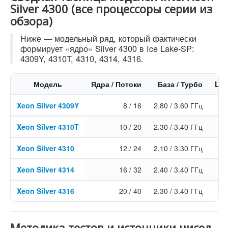
Silver 4300 (все процессоры серии из
обзора)
Ниже — модельный ряд, который фактически
формирует «ядро» Silver 4300 в Ice Lake-SP:
4309Y, 4310T, 4310, 4314, 4316.
Модель
Ядра / Потоки
База / Турбо
L3 
Xeon Silver 4309Y
8 / 16
2.80 / 3.60 ГГц
12
Xeon Silver 4310T
10 / 20
2.30 / 3.40 ГГц
15
Xeon Silver 4310
12 / 24
2.10 / 3.30 ГГц
18
Xeon Silver 4314
16 / 32
2.40 / 3.40 ГГц
24
Xeon Silver 4316
20 / 40
2.30 / 3.40 ГГц
30
Методика тестов и источники чисел