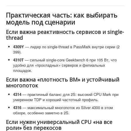
Практическая часть: как выбирать
модель под сценарии
Если важна реактивность сервисов и single-
thread
4309Y
— лидер по single-thread в PassMark внутри серии (2
399).
4310T
— сильный single-core Geekbench 6 при 105 Вт, что
удобно для «прохладных» серверов и филиальных
площадок.
Если важна «плотность ВМ» и устойчивый
многопоток
4314
— практичный баланс для 2S: высокий CPU Mark при
умеренном TDP и хороший частотный профиль.
4316
— максимальный многопоток из Silver 4300 в этом
обзоре, особенно заметно в 2S.
Если нужен универсальный CPU «на все
роли» без перекосов