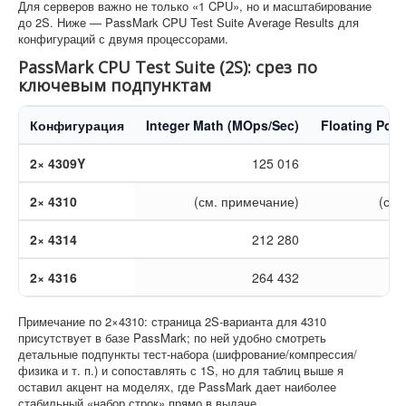
Для серверов важно не только «1 CPU», но и масштабирование
до 2S. Ниже — PassMark CPU Test Suite Average Results для
конфигураций с двумя процессорами.
PassMark CPU Test Suite (2S): срез по
ключевым подпунктам
Конфигурация
Integer Math (MOps/Sec)
Floating Poin
2× 4309Y
125 016
2× 4310
(см. примечание)
(см.
2× 4314
212 280
2× 4316
264 432
Примечание по 2×4310: страница 2S-варианта для 4310
присутствует в базе PassMark; по ней удобно смотреть
детальные подпункты тест-набора (шифрование/компрессия/
физика и т. п.) и сопоставлять с 1S, но для таблиц выше я
оставил акцент на моделях, где PassMark дает наиболее
стабильный «набор строк» прямо в выдаче.