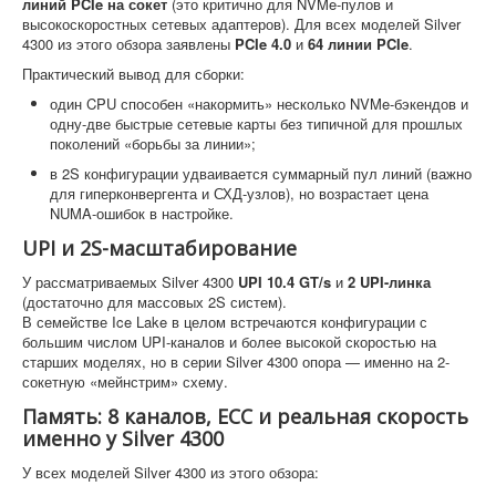
линий PCIe на сокет
(это критично для NVMe-пулов и
высокоскоростных сетевых адаптеров). Для всех моделей Silver
4300 из этого обзора заявлены
PCIe 4.0
и
64 линии PCIe
.
Практический вывод для сборки:
один CPU способен «накормить» несколько NVMe-бэкендов и
одну-две быстрые сетевые карты без типичной для прошлых
поколений «борьбы за линии»;
в 2S конфигурации удваивается суммарный пул линий (важно
для гиперконвергента и СХД-узлов), но возрастает цена
NUMA-ошибок в настройке.
UPI и 2S-масштабирование
У рассматриваемых Silver 4300
UPI 10.4 GT/s
и
2 UPI-линка
(достаточно для массовых 2S систем).
В семействе Ice Lake в целом встречаются конфигурации с
большим числом UPI-каналов и более высокой скоростью на
старших моделях, но в серии Silver 4300 опора — именно на 2-
сокетную «мейнстрим» схему.
Память: 8 каналов, ECC и реальная скорость
именно у Silver 4300
У всех моделей Silver 4300 из этого обзора: