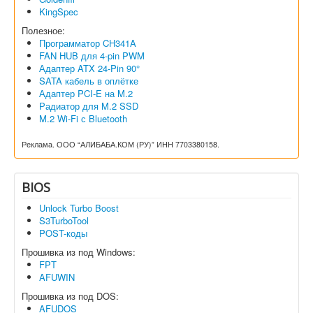
KingSpec
Полезное:
Программатор CH341A
FAN HUB для 4-pin PWM
Адаптер ATX 24-Pin 90°
SATA кабель в оплётке
Адаптер PCI-E на M.2
Радиатор для M.2 SSD
M.2 Wi-Fi с Bluetooth
Реклама. ООО “АЛИБАБА.КОМ (РУ)” ИНН 7703380158.
BIOS
Unlock Turbo Boost
S3TurboTool
POST-коды
Прошивка из под Windows:
FPT
AFUWIN
Прошивка из под DOS:
AFUDOS