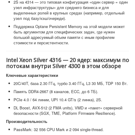
2S на 4314 — это типовая конфигурация «один сервер = один
узел инфраструктуры» для среднего бизнеса и для
выделенных ролей в крупных средах (например, отдельный
узел под базу/кэш/очереди).
Поддержка Optane Persistent Memory на этой модели может
быть аргументом для специфических задач, где нужен
большой адресуемый объем памяти с иным профилем
стоимости и персистентности.
Intel Xeon Silver 4316 — 20 ядер: максимум по
потокам внутри Silver 4300 в этом обзоре
Ключевые характеристики
20C/40T, база 2.30 ГГц, турбо 3.40 ГГц, L3 30 МБ, TDP 150 Вт.
Память DDR4-2667 (8 каналов, ECC, до 6 ТБ).
PCIe 4.0 / 64 линии, UPI 10.4 GT/s (2 линка), 2S.
DL Boost, AVX-512 (2 FMA units), VMD и «пакет» серверной
безопасности (SGX, TME, Platform Firmware Resilience).
Производительность
PassMark: 32 556 CPU Mark и 2 094 single-thread.