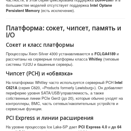
большинстве моделей отсутствует поддержка
Intel Optane
Persistent Memory
(есть исключение).
Платформа: сокет, чипсет, память и
I/O
Сокет и класс платформы
Процессоры Xeon Silver 4300 устанавливаются в
FCLGA4189
и
рассчитаны на серверные платформы класса
Whitley
(типовые
системы 1U/2U и башенные серверы).
Чипсет (PCH) и «обвязка»
На платформах Whitley часто используется серверный PCH
Intel
C621A
(серия C620, «Products formerly Lewisburg»). Он добавляет
периферию уровня SATA/USB/управляемость, а также
собственные линии PCIe Gen3 (до 20), которые обычно уходят на
контроллеры, BMC, часть сетевых/накопительных устройств и
сервисные функции.
PCI Express и линии расширения
На уровне процессора Ice Lake-SP дает
PCI Express 4.0
и
до 64