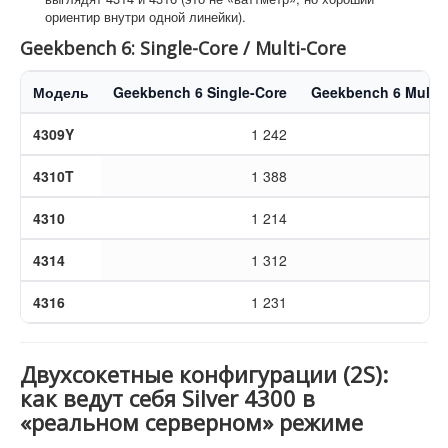
ориентир внутри одной линейки).
Geekbench 6: Single-Core / Multi-Core
Модель
Geekbench 6 Single-Core
Geekbench 6 Multi-
4309Y
1 242
7
4310T
1 388
8
4310
1 214
7
4314
1 312
9
4316
1 231
11
Двухсокетные конфигурации (2S):
как ведут себя Silver 4300 в
«реальном серверном» режиме