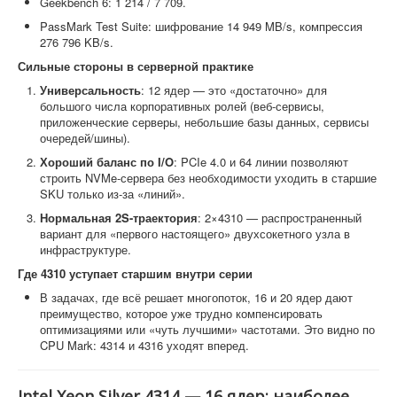
Geekbench 6: 1 214 / 7 709.
PassMark Test Suite: шифрование 14 949 MB/s, компрессия
276 796 KB/s.
Сильные стороны в серверной практике
Универсальность
: 12 ядер — это «достаточно» для
большого числа корпоративных ролей (веб-сервисы,
приложенческие серверы, небольшие базы данных, сервисы
очередей/шины).
Хороший баланс по I/O
: PCIe 4.0 и 64 линии позволяют
строить NVMe-сервера без необходимости уходить в старшие
SKU только из-за «линий».
Нормальная 2S-траектория
: 2×4310 — распространенный
вариант для «первого настоящего» двухсокетного узла в
инфраструктуре.
Где 4310 уступает старшим внутри серии
В задачах, где всё решает многопоток, 16 и 20 ядер дают
преимущество, которое уже трудно компенсировать
оптимизациями или «чуть лучшими» частотами. Это видно по
CPU Mark: 4314 и 4316 уходят вперед.
Intel Xeon Silver 4314 — 16 ядер: наиболее