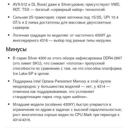
AVX-512 и DL Boost даже в Silver-уровне; присутствуют VMD,
RDT, TSX — богатый «серверный набор» технологий.
Сильная 2S-траектория: серия заточена под 1S/2S, UPI 10.4
GT/s и 2 линка достаточны для массовых двухсокетных
серверов.
Логичная градация по моделям: от частотного 4309Y до
многоядерного 4316 — выбор под разные типы нагрузки.
Минусы
В серии Silver 4300 из этого обзора зафиксирована DDR4-2667
(это лимит SKU), что снижает «потолок» пропускной
способности по сравнению с тем, на что способна платформа
Ice Lake-SP в целом.
Поддержка Intel Optane Persistent Memory в этой группе
неоднородна: у большинства моделей — нет, у 4314 —
отмечена как поддерживаемая, что усложняет
стандартизацию парка «под один шаблон».
Младшие модели (особенно 4309Y) быстро упираются в
ограничение по ядрам в задачах с высокой параллельностью;
рост многопотока хорошо виден по CPU Mark при переходе к
4314/4316.