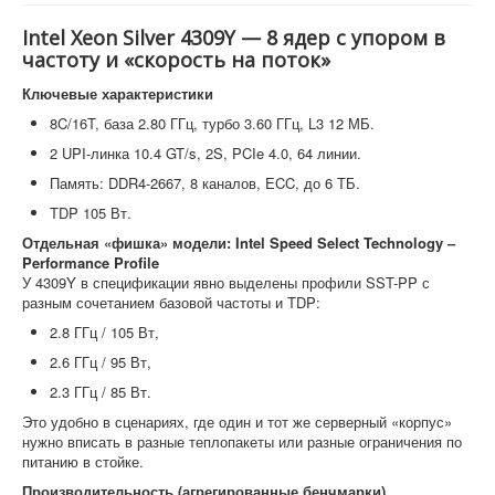
Intel Xeon Silver 4309Y — 8 ядер с упором в
частоту и «скорость на поток»
Ключевые характеристики
8C/16T, база 2.80 ГГц, турбо 3.60 ГГц, L3 12 МБ.
2 UPI-линка 10.4 GT/s, 2S, PCIe 4.0, 64 линии.
Память: DDR4-2667, 8 каналов, ECC, до 6 ТБ.
TDP 105 Вт.
Отдельная «фишка» модели: Intel Speed Select Technology –
Performance Profile
У 4309Y в спецификации явно выделены профили SST-PP с
разным сочетанием базовой частоты и TDP:
2.8 ГГц / 105 Вт,
2.6 ГГц / 95 Вт,
2.3 ГГц / 85 Вт.
Это удобно в сценариях, где один и тот же серверный «корпус»
нужно вписать в разные теплопакеты или разные ограничения по
питанию в стойке.
Производительность (агрегированные бенчмарки)