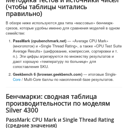
(чтобы таблицы читались
правильно)
В обзоре ниже используются два типа «массовых» бенчмарк-
срезов, которые удобны именно для сравнения моделей в одном
семействе:
PassMark (cpubenchmark.net)
— «Average CPU Mark»
(многопоток) и «Single Thread Rating», а также «CPU Test Suite
Average Results» (шифрование, компрессия, сортировки и т.
п.). Эти цифры агрегируются по множеству результатов и
дают хорошую «температуру по больнице» для
сопоставления SKU.
Geekbench 6 (browser.geekbench.com)
— итоговые Single-
Core
/ Multi-Core баллы по накопленной базе результатов.
Бенчмарки: сводная таблица
производительности по моделям
Silver 4300
PassMark: CPU Mark и Single Thread Rating
(средние значения)