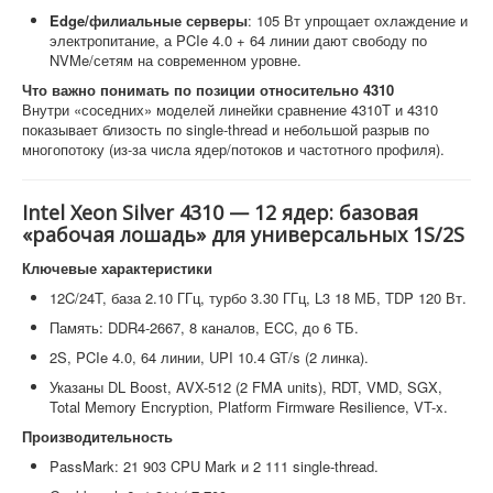
Edge/филиальные серверы
: 105 Вт упрощает охлаждение и
электропитание, а PCIe 4.0 + 64 линии дают свободу по
NVMe/сетям на современном уровне.
Что важно понимать по позиции относительно 4310
Внутри «соседних» моделей линейки сравнение 4310T и 4310
показывает близость по single-thread и небольшой разрыв по
многопотоку (из-за числа ядер/потоков и частотного профиля).
Intel Xeon Silver 4310 — 12 ядер: базовая
«рабочая лошадь» для универсальных 1S/2S
Ключевые характеристики
12C/24T, база 2.10 ГГц, турбо 3.30 ГГц, L3 18 МБ, TDP 120 Вт.
Память: DDR4-2667, 8 каналов, ECC, до 6 ТБ.
2S, PCIe 4.0, 64 линии, UPI 10.4 GT/s (2 линка).
Указаны DL Boost, AVX-512 (2 FMA units), RDT, VMD, SGX,
Total Memory Encryption, Platform Firmware Resilience, VT-x.
Производительность
PassMark: 21 903 CPU Mark и 2 111 single-thread.