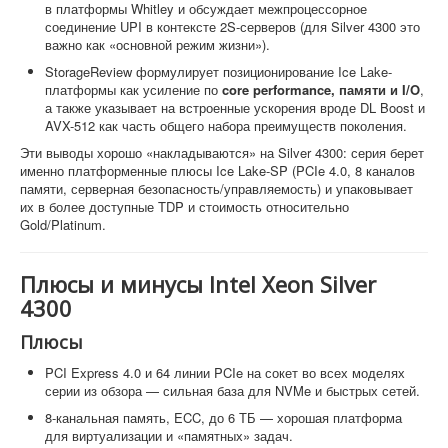
в платформы Whitley и обсуждает межпроцессорное
соединение UPI в контексте 2S-серверов (для Silver 4300 это
важно как «основной режим жизни»).
StorageReview формулирует позиционирование Ice Lake-
платформы как усиление по
core performance, памяти и I/O
,
а также указывает на встроенные ускорения вроде DL Boost и
AVX-512 как часть общего набора преимуществ поколения.
Эти выводы хорошо «накладываются» на Silver 4300: серия берет
именно платформенные плюсы Ice Lake-SP (PCIe 4.0, 8 каналов
памяти, серверная безопасность/управляемость) и упаковывает
их в более доступные TDP и стоимость относительно
Gold/Platinum.
Плюсы и минусы Intel Xeon Silver
4300
Плюсы
PCI Express 4.0 и 64 линии PCIe на сокет во всех моделях
серии из обзора — сильная база для NVMe и быстрых сетей.
8-канальная память, ECC, до 6 ТБ — хорошая платформа
для виртуализации и «памятных» задач.