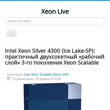
Xeon Live
Искать...
Toggle
Navigation
Главная
Intel Xeon Silver 4300 (Ice Lake-SP):
LGA 2011-3
практичный двухсокетный «рабочий
слой» 3-го поколения Xeon Scalable
LGA 2011
Процессоры
Категория:
Intel Xeon Scalable Silver 4300
Инструкции
Опубликовано: 25 февраля 2026
Рейтинги
Конференция
Системные программы