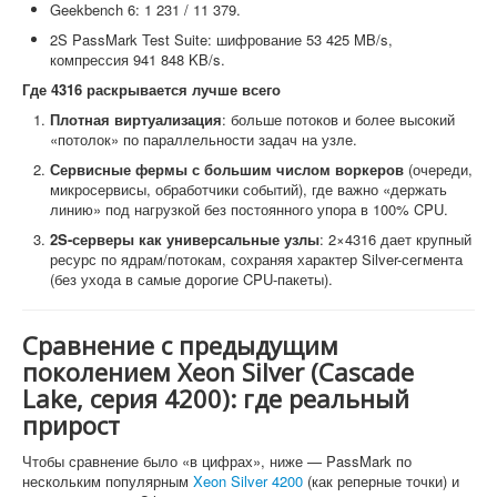
Geekbench 6: 1 231 / 11 379.
2S PassMark Test Suite: шифрование 53 425 MB/s,
компрессия 941 848 KB/s.
Где 4316 раскрывается лучше всего
Плотная виртуализация
: больше потоков и более высокий
«потолок» по параллельности задач на узле.
Сервисные фермы с большим числом воркеров
(очереди,
микросервисы, обработчики событий), где важно «держать
линию» под нагрузкой без постоянного упора в 100% CPU.
2S-серверы как универсальные узлы
: 2×4316 дает крупный
ресурс по ядрам/потокам, сохраняя характер Silver-сегмента
(без ухода в самые дорогие CPU-пакеты).
Сравнение с предыдущим
поколением Xeon Silver (Cascade
Lake, серия 4200): где реальный
прирост
Чтобы сравнение было «в цифрах», ниже — PassMark по
нескольким популярным
Xeon Silver 4200
(как реперные точки) и