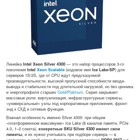
Софт
Линейка
Intel Xeon Silver 4300
— это набор процессоров 3-го
поколения
Intel
Xeon Scalable
(кодовое имя
Ice Lake-SP
) для
серверов 1S/2S, где от CPU ждут предсказуемой
производительности, высокой пропускной способности ввода-
вывода и стабильности под длительной нагрузкой, но без ценника
и энергопрофиля старших
Gold
/
Platinum
. Серия закрывает
массовые роли: виртуализация, инфраструктурные сервисы,
«универсальные» узлы под корпоративные приложения, фронт-
энд к СХД и сетевые функции.
Важная особенность именно Silver 4300: при общем
«платформенном максимуме» Ice Lake (8 каналов памяти, PCIe
4.0, 1–2 сокета),
конкретные SKU Silver 4300 имеют свои
лимиты
, и их нужно учитывать при подборе сервера — в
частности, в этой серии фиксирована поддержка
DDR4-2667
и в