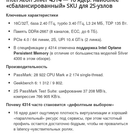
«сбалансированный» SKU для 2S-узлов
Ключевые характеристики
16C/32T, база 2.40 ГГц, турбо 3.40 ГГц, L3 24 МБ, TDP 135 Вт.
Память DDR4-2667 (8 каналов, ECC, до 6 ТБ).
PCIe 4.0 / 64 линии, 2S, UPI 10.4 GT/s (2 линка).
В спецификации у 4314 отмечена
поддержка Intel Optane
Persistent Memory
(в отличие от большинства моделей Silver
4300 в этом обзоре).
Производительность
PassMark: 28 922 CPU Mark и 2 174 single-thread.
Geekbench 6: 1 312 / 9 802.
2S PassMark Test Suite: шифрование 37 208 MB/s,
компрессия 766 905 KB/s.
Почему 4314 часто становится «дефолтным выбором»
16 ядер дают ощутимую плотность виртуализации и хороший
«параллельный» ресурс под сервисы, при этом частотный
профиль остается достаточно бодрым, чтобы не провалиться
в latency-чувствительных ролях.