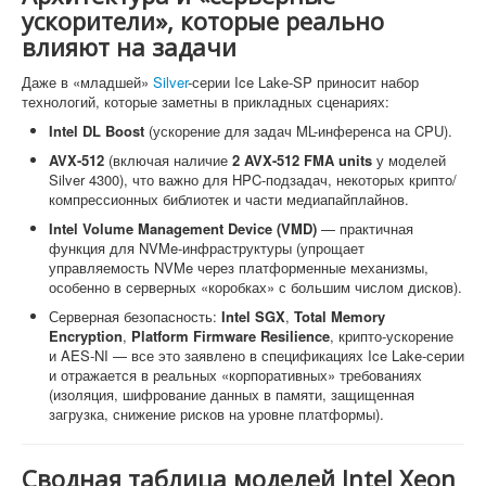
ускорители», которые реально
влияют на задачи
Даже в «младшей»
Silver
-серии Ice Lake-SP приносит набор
технологий, которые заметны в прикладных сценариях:
Intel DL Boost
(ускорение для задач ML-инференса на CPU).
AVX-512
(включая наличие
2 AVX-512 FMA units
у моделей
Silver 4300), что важно для HPC-подзадач, некоторых крипто/
компрессионных библиотек и части медиапайплайнов.
Intel Volume Management Device (VMD)
— практичная
функция для NVMe-инфраструктуры (упрощает
управляемость NVMe через платформенные механизмы,
особенно в серверных «коробках» с большим числом дисков).
Серверная безопасность:
Intel SGX
,
Total Memory
Encryption
,
Platform Firmware Resilience
, крипто-ускорение
и AES-NI — все это заявлено в спецификациях Ice Lake-серии
и отражается в реальных «корпоративных» требованиях
(изоляция, шифрование данных в памяти, защищенная
загрузка, снижение рисков на уровне платформы).
Сводная таблица моделей Intel Xeon