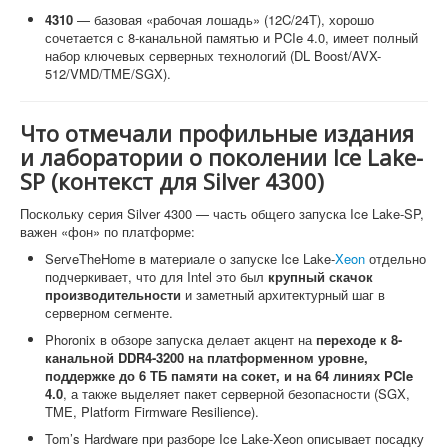
4310
— базовая «рабочая лошадь» (12C/24T), хорошо
сочетается с 8-канальной памятью и PCIe 4.0, имеет полный
набор ключевых серверных технологий (DL Boost/AVX-
512/VMD/TME/SGX).
Что отмечали профильные издания
и лаборатории о поколении Ice Lake-
SP (контекст для Silver 4300)
Поскольку серия Silver 4300 — часть общего запуска Ice Lake-SP,
важен «фон» по платформе:
ServeTheHome в материале о запуске Ice Lake-
Xeon
отдельно
подчеркивает, что для Intel это был
крупный скачок
производительности
и заметный архитектурный шаг в
серверном сегменте.
Phoronix в обзоре запуска делает акцент на
переходе к 8-
канальной DDR4-3200 на платформенном уровне,
поддержке до 6 ТБ памяти на сокет, и на 64 линиях PCIe
4.0
, а также выделяет пакет серверной безопасности (SGX,
TME, Platform Firmware Resilience).
Tom’s Hardware при разборе Ice Lake-Xeon описывает посадку