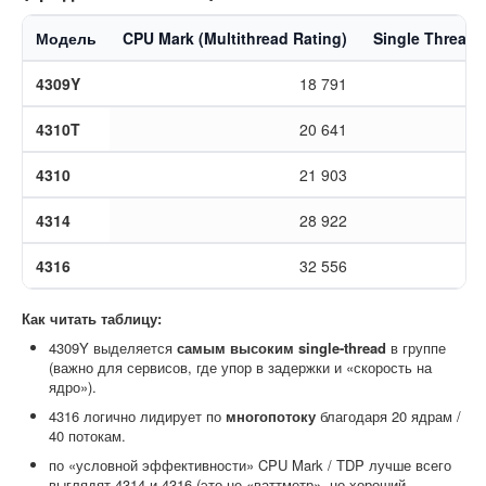
Модель
CPU Mark (Multithread Rating)
Single Thread 
4309Y
18 791
4310T
20 641
4310
21 903
4314
28 922
4316
32 556
Как читать таблицу:
4309Y выделяется
самым высоким single-thread
в группе
(важно для сервисов, где упор в задержки и «скорость на
ядро»).
4316 логично лидирует по
многопотоку
благодаря 20 ядрам /
40 потокам.
по «условной эффективности» CPU Mark / TDP лучше всего
выглядят 4314 и 4316 (это не «ваттметр», но хороший