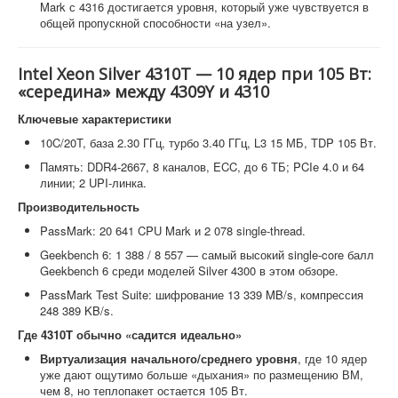
Mark с 4316 достигается уровня, который уже чувствуется в
общей пропускной способности «на узел».
Intel Xeon Silver 4310T — 10 ядер при 105 Вт:
«середина» между 4309Y и 4310
Ключевые характеристики
10C/20T, база 2.30 ГГц, турбо 3.40 ГГц, L3 15 МБ, TDP 105 Вт.
Память: DDR4-2667, 8 каналов, ECC, до 6 ТБ; PCIe 4.0 и 64
линии; 2 UPI-линка.
Производительность
PassMark: 20 641 CPU Mark и 2 078 single-thread.
Geekbench 6: 1 388 / 8 557 — самый высокий single-core балл
Geekbench 6 среди моделей Silver 4300 в этом обзоре.
PassMark Test Suite: шифрование 13 339 MB/s, компрессия
248 389 KB/s.
Где 4310T обычно «садится идеально»
Виртуализация начального/среднего уровня
, где 10 ядер
уже дают ощутимо больше «дыхания» по размещению ВМ,
чем 8, но теплопакет остается 105 Вт.