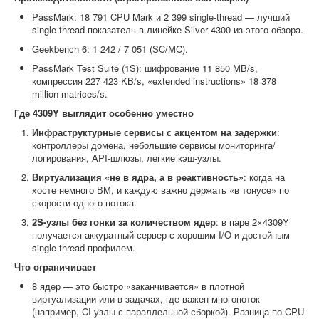
PassMark: 18 791 CPU Mark и 2 399 single-thread — лучший
single-thread показатель в линейке Silver 4300 из этого обзора.
Geekbench 6: 1 242 / 7 051 (SC/MC).
PassMark Test Suite (1S): шифрование 11 850 MB/s,
компрессия 227 423 KB/s, «extended instructions» 18 378
million matrices/s.
Где 4309Y выглядит особенно уместно
Инфраструктурные сервисы с акцентом на задержки
:
контроллеры домена, небольшие сервисы мониторинга/
логирования, API-шлюзы, легкие кэш-узлы.
Виртуализация «не в ядра, а в реактивность»
: когда на
хосте немного ВМ, и каждую важно держать «в тонусе» по
скорости одного потока.
2S-узлы без гонки за количеством ядер
: в паре 2×4309Y
получается аккуратный сервер с хорошим I/O и достойным
single-thread профилем.
Что ограничивает
8 ядер — это быстро «заканчивается» в плотной
виртуализации или в задачах, где важен многопоток
(например, CI-узлы с параллельной сборкой). Разница по CPU