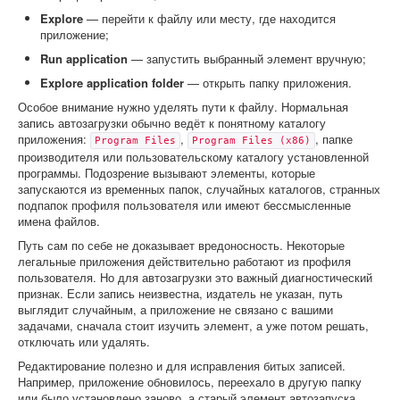
Explore
— перейти к файлу или месту, где находится
приложение;
Run application
— запустить выбранный элемент вручную;
Explore application folder
— открыть папку приложения.
Особое внимание нужно уделять пути к файлу. Нормальная
запись автозагрузки обычно ведёт к понятному каталогу
приложения:
,
, папке
Program Files
Program Files (x86)
производителя или пользовательскому каталогу установленной
программы. Подозрение вызывают элементы, которые
запускаются из временных папок, случайных каталогов, странных
подпапок профиля пользователя или имеют бессмысленные
имена файлов.
Путь сам по себе не доказывает вредоносность. Некоторые
легальные приложения действительно работают из профиля
пользователя. Но для автозагрузки это важный диагностический
признак. Если запись неизвестна, издатель не указан, путь
выглядит случайным, а приложение не связано с вашими
задачами, сначала стоит изучить элемент, а уже потом решать,
отключать или удалять.
Редактирование полезно и для исправления битых записей.
Например, приложение обновилось, переехало в другую папку
или было установлено заново, а старый элемент автозапуска