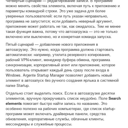
Четвёртый сценарий — редактирование записи. В программе
можно менять свойства элемента, включая путь к приложению и
параметры командной строки. Это уже задача для более
уверенных пользователей: если путь указан неправильно,
программа не запустится; если добавить неверный аргумент,
приложение может работать не так, как ожидалось. Тем не менее
такая функция важна, потому что автозагрузка — это не только
включено или выключено, но и конкретная команда запуска.
Пятый сценарий — добавление нового приложения в
автозагрузку. Это нужно, когда программа должна стартовать
автоматически: например, утилита резервного копирования,
рабочий VPN-клиент, менеджер буфера обмена, программа
синхронизации, корпоративный агент или приложение, которое
пользователь открывает каждый день сразу после входа в
Windows. Argente Startup Manager позволяет добавить новый
элемент в автозапуск без ручного создания ярлыка в системной
папке Startup.
Отдельно стоит выделить поиск. Если в автозагрузке десятки
элементов, вручную прокручивать список неудобно. Поле
Search
elements
помогает быстро найти запись по названию. Это
особенно полезно на рабочих компьютерах, где список startup-
программ может включать драйверные панели, средства
обновления, корпоративные службы, облачные клиенты,
мессенджеры и служебные процессы.