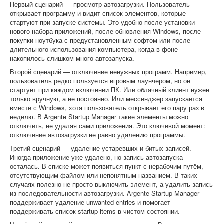
Первый сценарий — просмотр автозагрузки. Пользователь
открывает программу и видит список элементов, которые
стартуют при запуске системы. Это удобно после установки
нового набора приложений, после обновления Windows, после
покупки ноутбука с предустановленным софтом или после
длительного использования компьютера, когда в фоне
накопилось слишком много автозапуска.
Второй сценарий — отключение ненужных программ. Например,
пользователь редко пользуется игровым лаунчером, но он
стартует при каждом включении ПК. Или облачный клиент нужен
только вручную, а не постоянно. Или мессенджер запускается
вместе с Windows, хотя пользователь открывает его пару раз в
неделю. В Argente Startup Manager такие элементы можно
отключить, не удаляя сами приложения. Это ключевой момент:
отключение автозагрузки не равно удалению программы.
Третий сценарий — удаление устаревших и битых записей.
Иногда приложение уже удалено, но запись автозапуска
осталась. В списке может появиться пункт с нерабочим путём,
отсутствующим файлом или непонятным названием. В таких
случаях полезно не просто выключить элемент, а удалить запись
из последовательности автозагрузки. Argente Startup Manager
поддерживает удаление unwanted entries и помогает
поддерживать список startup items в чистом состоянии.