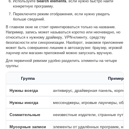
Используйте
Search elements
, если нужно быстро найти
конкретную программу.
Переключите режим отображения, если нужно увидеть
больше сведений.
В главном окне не стоит ориентироваться только на название.
Например, запись может называться коротко или неочевидно, но
относиться к нужному драйверу, VPN-клиенту, средству
безопасности или синхронизации. Наоборот, знакомое приложение
может быть совершенно лишним в автозагрузке: браузер, игровой
лаунчер или магазин приложений можно запускать вручную.
Для первичной ревизии удобно разделить элементы на четыре
группы:
Группа
Примеры
Нужны всегда
антивирус, драйверная панель, корпор
Нужны иногда
мессенджеры, игровые лаунчеры, обла
Сомнительные
неизвестные издатели, странные пути,
Мусорные записи
элементы от удалённых программ, нед