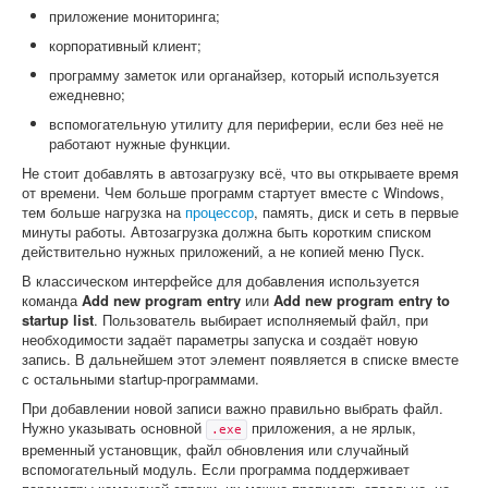
приложение мониторинга;
корпоративный клиент;
программу заметок или органайзер, который используется
ежедневно;
вспомогательную утилиту для периферии, если без неё не
работают нужные функции.
Не стоит добавлять в автозагрузку всё, что вы открываете время
от времени. Чем больше программ стартует вместе с Windows,
тем больше нагрузка на
процессор
, память, диск и сеть в первые
минуты работы. Автозагрузка должна быть коротким списком
действительно нужных приложений, а не копией меню Пуск.
В классическом интерфейсе для добавления используется
команда
Add new program entry
или
Add new program entry to
startup list
. Пользователь выбирает исполняемый файл, при
необходимости задаёт параметры запуска и создаёт новую
запись. В дальнейшем этот элемент появляется в списке вместе
с остальными startup-программами.
При добавлении новой записи важно правильно выбрать файл.
Нужно указывать основной
приложения, а не ярлык,
.exe
временный установщик, файл обновления или случайный
вспомогательный модуль. Если программа поддерживает