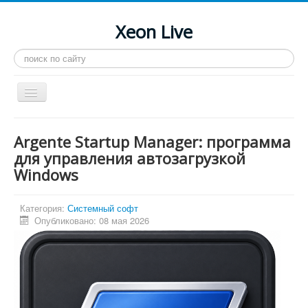
Xeon Live
Искать...
Toggle
Navigation
Главная
Argente Startup Manager: программа
LGA 2011-3
для управления автозагрузкой
Windows
LGA 2011
Процессоры
Категория:
Системный софт
Инструкции
Опубликовано: 08 мая 2026
Рейтинги
Конференция
Системные программы