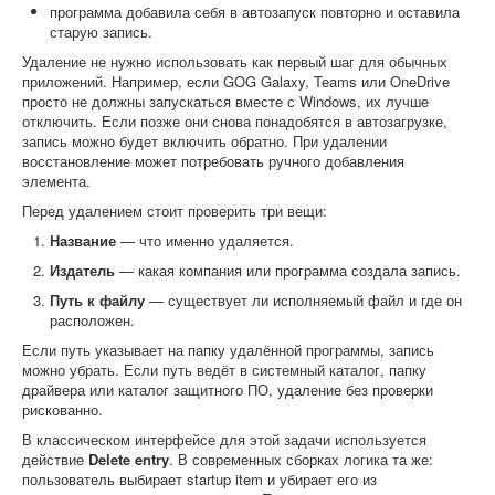
программа добавила себя в автозапуск повторно и оставила
старую запись.
Удаление не нужно использовать как первый шаг для обычных
приложений. Например, если GOG Galaxy, Teams или OneDrive
просто не должны запускаться вместе с Windows, их лучше
отключить. Если позже они снова понадобятся в автозагрузке,
запись можно будет включить обратно. При удалении
восстановление может потребовать ручного добавления
элемента.
Перед удалением стоит проверить три вещи:
Название
— что именно удаляется.
Издатель
— какая компания или программа создала запись.
Путь к файлу
— существует ли исполняемый файл и где он
расположен.
Если путь указывает на папку удалённой программы, запись
можно убрать. Если путь ведёт в системный каталог, папку
драйвера или каталог защитного ПО, удаление без проверки
рискованно.
В классическом интерфейсе для этой задачи используется
действие
Delete entry
. В современных сборках логика та же:
пользователь выбирает startup item и убирает его из