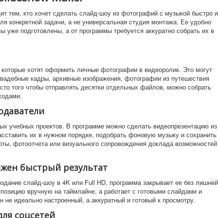
ит тем, кто хочет сделать слайд-шоу из фотографий с музыкой быстро и
ля конкретной задачи, а не универсальная студия монтажа. Ее удобно
ы уже подготовлены, а от программы требуется аккуратно собрать их в
которые хотят оформить личные фотографии в видеоролик. Это могут
свадебные кадры, архивные изображения, фотографии из путешествия
есто того чтобы отправлять десятки отдельных файлов, можно собрать
ходами.
одаватели
тых учебных проектов. В программе можно сделать видеопрезентацию из
асставить их в нужном порядке, подобрать фоновую музыку и сохранить
боты, фотоотчета или визуального сопровождения доклада возможностей
ажен быстрый результат
здание слайд-шоу в 4K или Full HD, программа закрывает ее без лишней
мпозицию вручную на таймлайне, а работает с готовыми слайдами и
ен не идеально настроенный, а аккуратный и готовый к просмотру.
для соцсетей