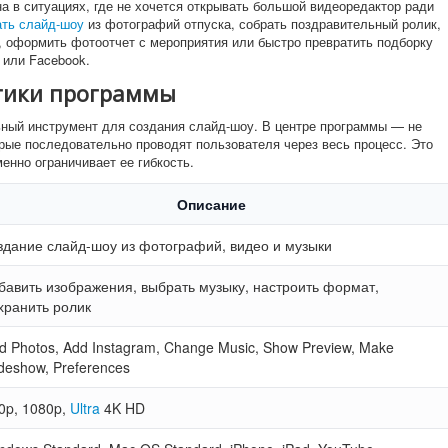
а в ситуациях, где не хочется открывать большой видеоредактор ради
ть слайд-шоу
из фотографий отпуска, собрать поздравительный ролик,
а, оформить фотоотчет с мероприятия или быстро превратить подборку
 или Facebook.
тики программы
льный инструмент для создания слайд-шоу. В центре программы — не
орые последовательно проводят пользователя через весь процесс. Это
енно ограничивает ее гибкость.
Описание
здание слайд-шоу из фотографий, видео и музыки
бавить изображения, выбрать музыку, настроить формат,
хранить ролик
d Photos, Add Instagram, Change Music, Show Preview, Make
ideshow, Preferences
0p, 1080p,
Ultra
4K HD