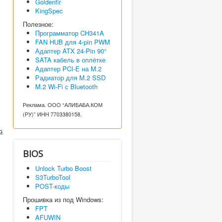
Goldenfir
KingSpec
Полезное:
Программатор CH341A
FAN HUB для 4-pin PWM
Адаптер ATX 24-Pin 90°
SATA кабель в оплётке
Адаптер PCI-E на M.2
Радиатор для M.2 SSD
M.2 Wi-Fi с Bluetooth
Реклама. ООО “АЛИБАБА.КОМ
(РУ)” ИНН 7703380158.
й
BIOS
Unlock Turbo Boost
S3TurboTool
POST-коды
Прошивка из под Windows:
FPT
AFUWIN