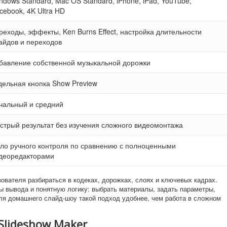
ndows Standard, Mac OS Standard, iPhone, iPad, YouTube,
cebook, 4K Ultra HD
реходы, эффекты, Ken Burns Effect, настройка длительности
айдов и переходов
бавление собственной музыкальной дорожки
дельная кнопка Show Preview
чальный и средний
стрый результат без изучения сложного видеомонтажа
ло ручного контроля по сравнению с полноценными
деоредакторами
зователя разбираться в кодеках, дорожках, слоях и ключевых кадрах.
ы вывода и понятную логику: выбрать материалы, задать параметры,
Для домашнего слайд-шоу такой подход удобнее, чем работа в сложном
Slideshow Maker