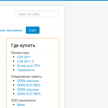
Искать...
ные программы
Софт
Где купить
Процессоры:
LGA 2011
LGA 2011-3
Кулер для CPU
Термопаста
Оперативная память:
DDR4 обычная
DDR4 ECC REG
DDR3 обычная
DDR3 ECC REG
SSD накопители:
Netac