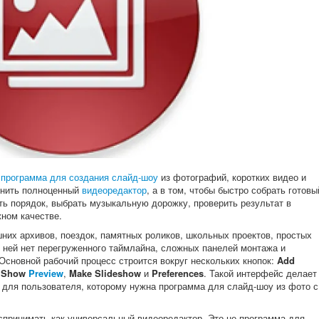
я
программа для создания слайд-шоу
из фотографий, коротких видео и
менить полноценный
видеоредактор
, а в том, чтобы быстро собрать готовы
ть порядок, выбрать музыкальную дорожку, проверить результат в
жном качестве.
их архивов, поездок, памятных роликов, школьных проектов, простых
В ней нет перегруженного таймлайна, сложных панелей монтажа и
Основной рабочий процесс строится вокруг нескольких кнопок:
Add
,
Show
Preview
,
Make Slideshow
и
Preferences
. Такой интерфейс делает
 для пользователя, которому нужна программа для слайд-шоу из фото с
оспринимать как универсальный видеоредактор. Это не программа для