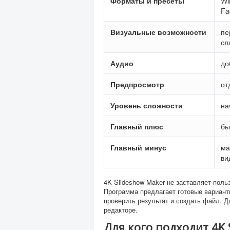
Форматы и пресеты
Wi
Fa
Визуальные возможности
пе
сл
Аудио
до
Предпросмотр
от
Уровень сложности
на
Главный плюс
бы
Главный минус
ма
ви
4K Slideshow Maker не заставляет поль
Программа предлагает готовые вариант
проверить результат и создать файл. 
редакторе.
Для кого подходит 4K 