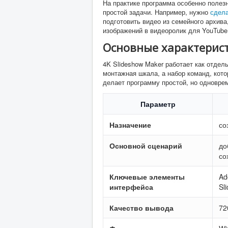
На практике программа особенно полезн
простой задачи. Например, нужно
сдела
подготовить видео из семейного архив
изображений в видеоролик для YouTube
Основные характерис
4K Slideshow Maker работает как отде
монтажная шкала, а набор команд, кот
делает программу простой, но одноврем
Параметр
Назначение
со
Основной сценарий
до
со
Ключевые элементы
Ad
интерфейса
Sl
Качество вывода
72