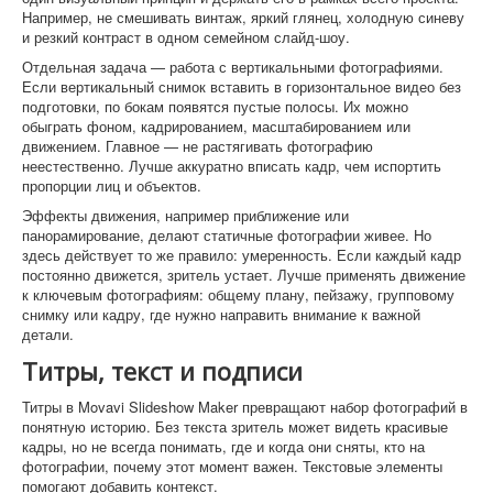
Например, не смешивать винтаж, яркий глянец, холодную синеву
и резкий контраст в одном семейном слайд-шоу.
Отдельная задача — работа с вертикальными фотографиями.
Если вертикальный снимок вставить в горизонтальное видео без
подготовки, по бокам появятся пустые полосы. Их можно
обыграть фоном, кадрированием, масштабированием или
движением. Главное — не растягивать фотографию
неестественно. Лучше аккуратно вписать кадр, чем испортить
пропорции лиц и объектов.
Эффекты движения, например приближение или
панорамирование, делают статичные фотографии живее. Но
здесь действует то же правило: умеренность. Если каждый кадр
постоянно движется, зритель устает. Лучше применять движение
к ключевым фотографиям: общему плану, пейзажу, групповому
снимку или кадру, где нужно направить внимание к важной
детали.
Титры, текст и подписи
Титры в Movavi Slideshow Maker превращают набор фотографий в
понятную историю. Без текста зритель может видеть красивые
кадры, но не всегда понимать, где и когда они сняты, кто на
фотографии, почему этот момент важен. Текстовые элементы
помогают добавить контекст.