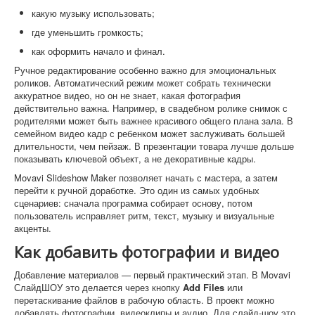
какую музыку использовать;
где уменьшить громкость;
как оформить начало и финал.
Ручное редактирование особенно важно для эмоциональных
роликов. Автоматический режим может собрать технически
аккуратное видео, но он не знает, какая фотография
действительно важна. Например, в свадебном ролике снимок с
родителями может быть важнее красивого общего плана зала. В
семейном видео кадр с ребенком может заслуживать большей
длительности, чем пейзаж. В презентации товара лучше дольше
показывать ключевой объект, а не декоративные кадры.
Movavi Slideshow Maker позволяет начать с мастера, а затем
перейти к ручной доработке. Это один из самых удобных
сценариев: сначала программа собирает основу, потом
пользователь исправляет ритм, текст, музыку и визуальные
акценты.
Как добавить фотографии и видео
Добавление материалов — первый практический этап. В Movavi
СлайдШОУ это делается через кнопку
Add Files
или
перетаскивание файлов в рабочую область. В проект можно
добавлять фотографии, видеоклипы и аудио. Для слайд-шоу это