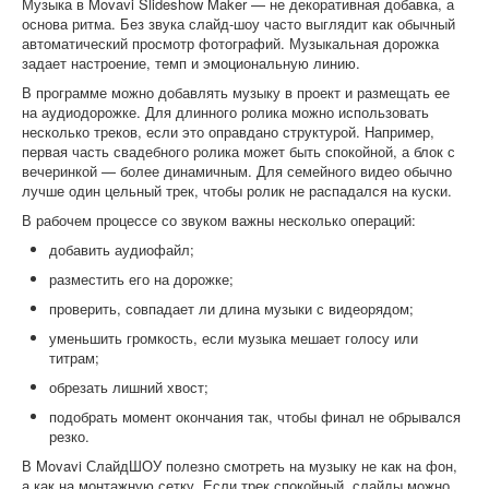
Музыка в Movavi Slideshow Maker — не декоративная добавка, а
основа ритма. Без звука слайд-шоу часто выглядит как обычный
автоматический просмотр фотографий. Музыкальная дорожка
задает настроение, темп и эмоциональную линию.
В программе можно добавлять музыку в проект и размещать ее
на аудиодорожке. Для длинного ролика можно использовать
несколько треков, если это оправдано структурой. Например,
первая часть свадебного ролика может быть спокойной, а блок с
вечеринкой — более динамичным. Для семейного видео обычно
лучше один цельный трек, чтобы ролик не распадался на куски.
В рабочем процессе со звуком важны несколько операций:
добавить аудиофайл;
разместить его на дорожке;
проверить, совпадает ли длина музыки с видеорядом;
уменьшить громкость, если музыка мешает голосу или
титрам;
обрезать лишний хвост;
подобрать момент окончания так, чтобы финал не обрывался
резко.
В Movavi СлайдШОУ полезно смотреть на музыку не как на фон,
а как на монтажную сетку. Если трек спокойный, слайды можно