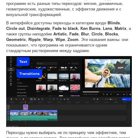
программе есть разные типы переходов: мягкие, динамичные,
геометрические, художественные, с эффектом движения и с
визуальной трансформацией.
В интерфейсе доступны переходы и категории вроде
Blinds
,
Circle out
,
Disintegrate
,
Fade to black
,
Ken Burns
,
Lens
,
Matrix
, а
также группы наподобие
Artistic
,
Fade
,
Blur
,
Circle
,
Blocks
,
Geometric
,
Ripple
,
Warp
,
Wipe
,
Zoom
. Эти названия важны: они
показывают, что программа не ограничивается одним
стандартным растворением между кадрами.
Переходы нужно выбирать не по принципу чем эффектнее, тем
лучше, а по задаче ролика. Для свадебного или семейного видео