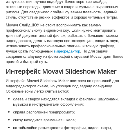
из путешествия лучше подойдут более короткие слайды,
активные переходы, движение в кадре и музыка с выраженным
ритмом. Для свадебного слайд-шоу важны плавность, единый
стиль, отсутствие резких эффектов и хорошо читаемые титры.
Movavi СлайдШОУ не стоит воспринимать как замену
профессиональному видеомонтажу. Если нужно монтировать
длинный документальный фильм, работать с большим числом
видеодорожек, делать сложную цветокоррекцию, сводить звук,
использовать профессиональные плагины и точную графику,
лучше брать полноценный
видеоредактор
. Но для задачи
создания слайд-шоу из фотографий с музыкой Movavi дает более
прямой и быстрый путь.
Интерфейс Movavi Slideshow Maker
Интерфейс Movavi Slideshow Maker построен по привычной для
видеоредакторов схеме, но упрощен под задачу слайд-шоу.
Основные зоны легко считываются:
слева и сверху находятся вкладки с файлами, шаблонами,
музыкой и инструментами оформления;
справа расположен предпросмотр;
снизу находится временная шкала;
на таймлайне размещаются фотографии, видео, титры,