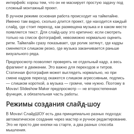
интерфейс хорош тем, что он не маскирует простую задачу под
сложный монтажный проект.
В ручном режиме основная работа происходит на таймлайне.
Именно там видно, сколько длится проект, где находится каждый
слайд, где стоит переход, как размещена музыка и в каком месте
появляется текст. Для слайд-шоу это критично: если смотреть
только на список фотографий, невозможно нормально оценить
ритм. Таймлайн сразу показывает, где ролик затянут, где кадры
сменяются слишком резко, где музыка заканчивается раньше
визуального ряда.
Предпросмотр позволяет проверять не отдельный кадр, а весь
фрагмент в движении. Это важно для переходов и титров.
Статичная фотография может выглядеть нормально, но при
смене кадров переход окажется слишком агрессивным, подпись
— слишком короткой, а музыка — громче, чем нужно. Поэтому в
Movavi Slideshow Maker предпросмотр — не второстепенная
функция, а обязательная часть работы.
Режимы создания слайд-шоу
В Movavi СлайдШОУ есть два принципиально разных подхода:
автоматическое создание через мастер и ручное редактирование.
Это не просто две кнопки на старте, а два разных способа
мышления.