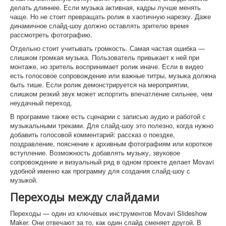
делать длиннее. Если музыка активная, кадры лучше менять
чаще. Но не стоит превращать ролик в хаотичную нарезку. Даже
динамичное слайд-шоу должно оставлять зрителю время
рассмотреть фотографию.
Отдельно стоит учитывать громкость. Самая частая ошибка —
слишком громкая музыка. Пользователь привыкает к ней при
монтаже, но зритель воспринимает ролик иначе. Если в видео
есть голосовое сопровождение или важные титры, музыка должна
быть тише. Если ролик демонстрируется на мероприятии,
слишком резкий звук может испортить впечатление сильнее, чем
неудачный переход.
В программе также есть сценарии с записью аудио и работой с
музыкальными треками. Для слайд-шоу это полезно, когда нужно
добавить голосовой комментарий: рассказ о поездке,
поздравление, пояснение к архивным фотографиям или короткое
вступление. Возможность добавлять музыку, звуковое
сопровождение и визуальный ряд в одном проекте делает Movavi
удобной именно как программу для создания слайд-шоу с
музыкой.
Переходы между слайдами
Переходы — один из ключевых инструментов Movavi Slideshow
Maker. Они отвечают за то, как один слайд сменяет другой. В