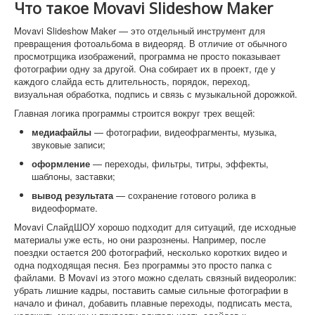
Что такое Movavi Slideshow Maker
Movavi Slideshow Maker — это отдельный инструмент для
превращения фотоальбома в видеоряд. В отличие от обычного
просмотрщика изображений, программа не просто показывает
фотографии одну за другой. Она собирает их в проект, где у
каждого слайда есть длительность, порядок, переход,
визуальная обработка, подпись и связь с музыкальной дорожкой.
Главная логика программы строится вокруг трех вещей:
медиафайлы
— фотографии, видеофрагменты, музыка,
звуковые записи;
оформление
— переходы, фильтры, титры, эффекты,
шаблоны, заставки;
вывод результата
— сохранение готового ролика в
видеоформате.
Movavi СлайдШОУ хорошо подходит для ситуаций, где исходные
материалы уже есть, но они разрознены. Например, после
поездки остается 200 фотографий, несколько коротких видео и
одна подходящая песня. Без программы это просто папка с
файлами. В Movavi из этого можно сделать связный видеоролик:
убрать лишние кадры, поставить самые сильные фотографии в
начало и финал, добавить плавные переходы, подписать места,