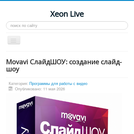
Xeon Live
Искать...
Toggle
Navigation
Главная
Movavi СлайдШОУ: создание слайд-
LGA 2011-3
шоу
LGA 2011
Категория:
Программы для работы с видео
Процессоры
Опубликовано: 11 мая 2026
Инструкции
Рейтинги
Конференция
Системные программы