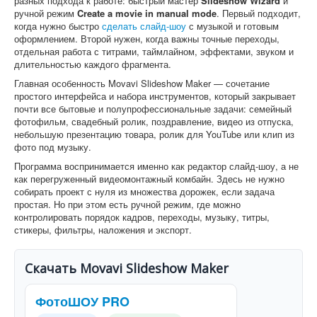
разных подхода к работе: быстрый мастер
Slideshow Wizard
и
ручной режим
Create a movie in manual mode
. Первый подходит,
когда нужно быстро
сделать слайд-шоу
с музыкой и готовым
оформлением. Второй нужен, когда важны точные переходы,
отдельная работа с титрами, таймлайном, эффектами, звуком и
длительностью каждого фрагмента.
Главная особенность Movavi Slideshow Maker — сочетание
простого интерфейса и набора инструментов, который закрывает
почти все бытовые и полупрофессиональные задачи: семейный
фотофильм, свадебный ролик, поздравление, видео из отпуска,
небольшую презентацию товара, ролик для YouTube или клип из
фото под музыку.
Программа воспринимается именно как редактор слайд-шоу, а не
как перегруженный видеомонтажный комбайн. Здесь не нужно
собирать проект с нуля из множества дорожек, если задача
простая. Но при этом есть ручной режим, где можно
контролировать порядок кадров, переходы, музыку, титры,
стикеры, фильтры, наложения и экспорт.
Скачать Movavi Slideshow Maker
ФотоШОУ PRO