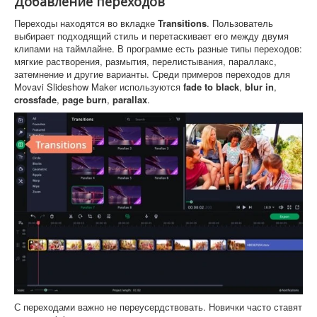
Добавление переходов
Переходы находятся во вкладке
Transitions
. Пользователь
выбирает подходящий стиль и перетаскивает его между двумя
клипами на таймлайне. В программе есть разные типы переходов:
мягкие растворения, размытия, перелистывания, параллакс,
затемнение и другие варианты. Среди примеров переходов для
Movavi Slideshow Maker используются
fade to black
,
blur in
,
crossfade
,
page burn
,
parallax
.
С переходами важно не переусердствовать. Новички часто ставят