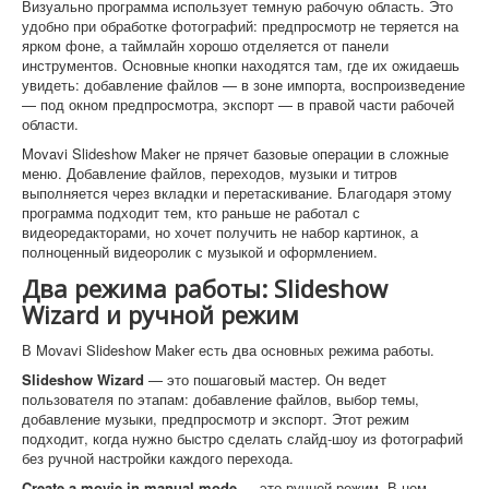
Визуально программа использует темную рабочую область. Это
удобно при обработке фотографий: предпросмотр не теряется на
ярком фоне, а таймлайн хорошо отделяется от панели
инструментов. Основные кнопки находятся там, где их ожидаешь
увидеть: добавление файлов — в зоне импорта, воспроизведение
— под окном предпросмотра, экспорт — в правой части рабочей
области.
Movavi Slideshow Maker не прячет базовые операции в сложные
меню. Добавление файлов, переходов, музыки и титров
выполняется через вкладки и перетаскивание. Благодаря этому
программа подходит тем, кто раньше не работал с
видеоредакторами, но хочет получить не набор картинок, а
полноценный видеоролик с музыкой и оформлением.
Два режима работы: Slideshow
Wizard и ручной режим
В Movavi Slideshow Maker есть два основных режима работы.
Slideshow Wizard
— это пошаговый мастер. Он ведет
пользователя по этапам: добавление файлов, выбор темы,
добавление музыки, предпросмотр и экспорт. Этот режим
подходит, когда нужно быстро сделать слайд-шоу из фотографий
без ручной настройки каждого перехода.
Create a movie in manual mode
— это ручной режим. В нем