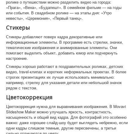
ролике о путешествии можно разделить видео на города:
«Прага», «Вена», «Будапешт». В семейном фильме — на годы
или события. В свадебном ролике — на этапы дня: «Утро
невесты», «Церемония», «Первый танец».
Стикеры
Стикеры добавляют поверх кадра декоративные или
информационные элементы. В программе есть стрелки, значки,
тематические изображения и анимированные элементы. Они
помогают выделить объект, добавить юмор или подчеркнуть
настроение.
Стикеры хорошо работают в поздравительных роликах, детских
видео, travel-клипах и коротких неформальных проектах. В более
строгих презентациях их лучше использовать минимально:
например, стрелку для указания детали или небольшой значок
рядом с текстом.
Цветокоррекция
Цветокоррекция нужна для выравнивания изображения. В Movavi
Slideshow Maker можно улучшать яркость, контрастность,
насыщенность и общий вид кадра. Для фотографий это особенно
важно: даже хорошее слайд-шоу будет выглядеть небрежно, если
одни кадры слишком темные, другие пересвечены, а третьи
сильно отличаются по цвету.