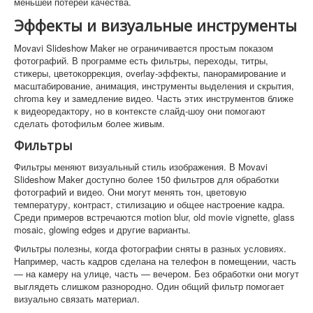
меньшей потерей качества.
Эффекты и визуальные инструменты
Movavi Slideshow Maker не ограничивается простым показом
фотографий. В программе есть фильтры, переходы, титры,
стикеры, цветокоррекция, overlay-эффекты, панорамирование и
масштабирование, анимация, инструменты выделения и скрытия,
chroma key и замедление видео. Часть этих инструментов ближе
к видеоредактору, но в контексте слайд-шоу они помогают
сделать фотофильм более живым.
Фильтры
Фильтры меняют визуальный стиль изображения. В Movavi
Slideshow Maker доступно более 150 фильтров для обработки
фотографий и видео. Они могут менять тон, цветовую
температуру, контраст, стилизацию и общее настроение кадра.
Среди примеров встречаются motion blur, old movie vignette, glass
mosaic, glowing edges и другие варианты.
Фильтры полезны, когда фотографии сняты в разных условиях.
Например, часть кадров сделана на телефон в помещении, часть
— на камеру на улице, часть — вечером. Без обработки они могут
выглядеть слишком разнородно. Один общий фильтр помогает
визуально связать материал.