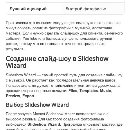
Лучший сценарий
Быстрый фотофильм
Практически это означает следующее: если нужно за несколько
минут собрать ролик из фотографий с музыкой, достаточно
мастера. Если нужно сделать слайд-шоу для клиента, семейного
события, YouTube или бизнеса, лучше использовать ручной
режим, потому что он позволяет точнее контролировать
результат.
Создание слайд-шоу в Slideshow
Wizard
Slideshow Wizard — самый простой путь для создания слайд-шоу
с музыкой. Он работает как последовательная цепочка шагов.
Пользователь не думает о таймлайне и монтажных дорожках, а
проходит через понятные вкладки:
Files
,
Templates
,
Music
,
Preview
,
Export
.
Выбор Slideshow Wizard
После запуска Movavi Slideshow Maker появляется окно с
выбором режима. Для быстрого создания фотофильма
выбирается
Slideshow Wizard
. Программа открывает мастер, где
первый этап связан с добавлением фотографий и видео.