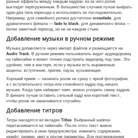
разные эффекты между каждым кадром, из-за чего ролик
выглядит перегруженным. В большинстве случаев лучше выбрать
один-два типа перехода и использовать их последовательно.
Например, для семейного ролика достаточно
crossfade
, для
драматичного финала —
fade to black
, для динамичного блока —
более заметный переход, но не на каждом стыке.
Добавление музыки в ручном режиме
Музыка добавляется через импорт файлов и размещается на
Audio Track
. В ручном режиме пользователь видит аудиодорожку
на таймлайне и может точнее подстроить видеоряд под трек. Это
удобнее, чем в мастере, если у музыки есть выраженные
акценты: вступление, припев, пауза, кульминация.
Хороший прием — начинать ролик не сразу с яркой фотографии,
а с вступительного титра или спокойного кадра под начало
музыки. Когда трек набирает темп, можно ускорить смену кадров.
В финале лучше оставить сильный кадр или короткий текст,
чтобы ролик не заканчивался случайно.
Добавление титров
Титры находятся во вкладке
Titles
. Выбранный шаблон
перетаскивается на таймлайн. После этого текст можно
редактировать в окне предпросмотра: изменить содержание,
шрифт, размер, цвет и другие параметры. Для подтверждения