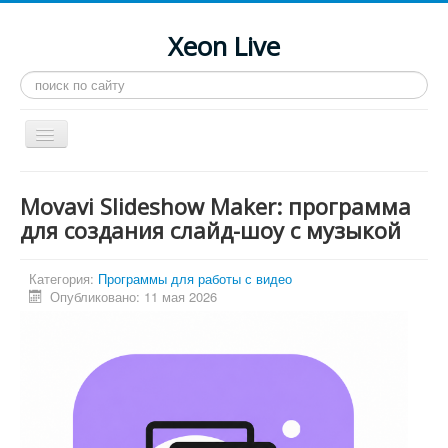
Xeon Live
Искать...
Toggle
Navigation
Главная
Movavi Slideshow Maker: программа
LGA 2011-3
для создания слайд-шоу с музыкой
LGA 2011
Категория:
Программы для работы с видео
Процессоры
Опубликовано: 11 мая 2026
Инструкции
Рейтинги
Конференция
Системные программы