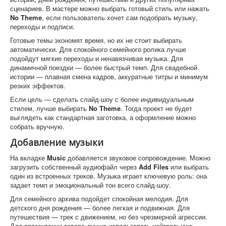
сценариев. В мастере можно выбрать готовый стиль или нажать
No Theme
, если пользователь хочет сам подобрать музыку,
переходы и подписи.
Готовые темы экономят время, но их не стоит выбирать
автоматически. Для спокойного семейного ролика лучше
подойдут мягкие переходы и ненавязчивая музыка. Для
динамичной поездки — более быстрый темп. Для свадебной
истории — плавная смена кадров, аккуратные титры и минимум
резких эффектов.
Если цель — сделать слайд-шоу с более индивидуальным
стилем, лучше выбирать
No Theme
. Тогда проект не будет
выглядеть как стандартная заготовка, а оформление можно
собрать вручную.
Добавление музыки
На вкладке
Music
добавляется звуковое сопровождение. Можно
загрузить собственный аудиофайл через
Add Files
или выбрать
один из встроенных треков. Музыка играет ключевую роль: она
задает темп и эмоциональный тон всего слайд-шоу.
Для семейного архива подойдет спокойная мелодия. Для
детского дня рождения — более легкая и подвижная. Для
путешествия — трек с движением, но без чрезмерной агрессии.
Для презентации товара лучше использовать нейтральную