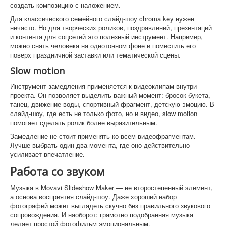
создать композицию с наложением.
Для классического семейного слайд-шоу chroma key нужен
нечасто. Но для творческих роликов, поздравлений, презентаций
и контента для соцсетей это полезный инструмент. Например,
можно снять человека на однотонном фоне и поместить его
поверх праздничной заставки или тематической сцены.
Slow motion
Инструмент замедления применяется к видеоклипам внутри
проекта. Он позволяет выделить важный момент: бросок букета,
танец, движение воды, спортивный фрагмент, детскую эмоцию. В
слайд-шоу, где есть не только фото, но и видео, slow motion
помогает сделать ролик более выразительным.
Замедление не стоит применять ко всем видеофрагментам.
Лучше выбрать один-два момента, где оно действительно
усиливает впечатление.
Работа со звуком
Музыка в Movavi Slideshow Maker — не второстепенный элемент,
а основа восприятия слайд-шоу. Даже хороший набор
фотографий может выглядеть скучно без правильного звукового
сопровождения. И наоборот: грамотно подобранная музыка
делает простой фотофильм эмоциональным.