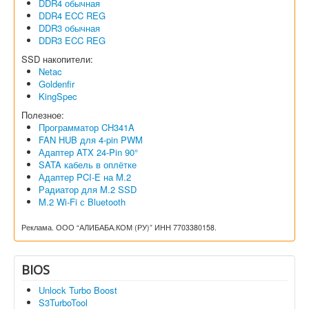
DDR4 обычная
DDR4 ECC REG
DDR3 обычная
DDR3 ECC REG
SSD накопители:
Netac
Goldenfir
KingSpec
Полезное:
Программатор CH341A
FAN HUB для 4-pin PWM
Адаптер ATX 24-Pin 90°
SATA кабель в оплётке
Адаптер PCI-E на M.2
Радиатор для M.2 SSD
M.2 Wi-Fi с Bluetooth
Реклама. ООО “АЛИБАБА.КОМ (РУ)” ИНН 7703380158.
BIOS
Unlock Turbo Boost
S3TurboTool