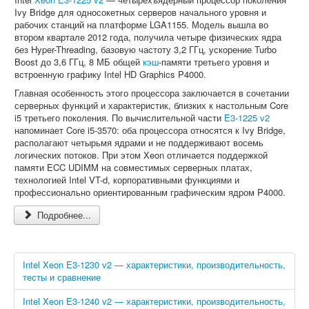
Ivy Bridge для односокетных серверов начального уровня и
рабочих станций на платформе LGA1155. Модель вышла во
втором квартале 2012 года, получила четыре физических ядра
без Hyper-Threading, базовую частоту 3,2 ГГц, ускорение Turbo
Boost до 3,6 ГГц, 8 МБ общей
кэш
-памяти третьего уровня и
встроенную графику Intel HD Graphics P4000.
Главная особенность этого процессора заключается в сочетании
серверных функций и характеристик, близких к настольным Core
i5 третьего поколения. По вычислительной части
E3-1225 v2
напоминает Core i5-3570: оба процессора относятся к Ivy Bridge,
располагают четырьмя ядрами и не поддерживают восемь
логических потоков. При этом Xeon отличается поддержкой
памяти ECC UDIMM на совместимых серверных платах,
технологией Intel VT-d, корпоративными функциями и
профессионально ориентированным графическим ядром P4000.
Подробнее...
Intel Xeon E3-1230 v2 — характеристики, производительность,
тесты и сравнение
Intel Xeon E3-1240 v2 — характеристики, производительность,