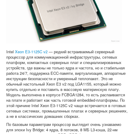
Intel
Xeon E3-1125C v2
— редкий встраиваемый серверный
процессор для коммуникационной инфраструктуры, сетевых
платформ, компактных серверных плат и специализированных
устройств, где важны не только ядра и частота, но и стабильная
работа 24/7, поддержка ECC-памяти, виртуализация, аппаратные
инструкции безопасности и умеренный теплопакет. Это не
обычный настольный Xeon E3 v2 под LGA1155, который можно
купить отдельно и поставить в массовую материнскую плату.
Модель выполнена в корпусе FCBGA1284, то есть распаивается
на плате и работает как часть готовой embedded-платформы. По
этой причине Intel Xeon E3-1125C v2 чаще встречается в готовых
сетевых системах, промышленных платах и серверных решениях,
а не в классических домашних сборках.
По базовым параметрам процессор выглядит очень узнаваемо
для эпохи Ivy Bridge: 4 ядра, 8 потоков, 8 МБ L3-кэша, 22-нм