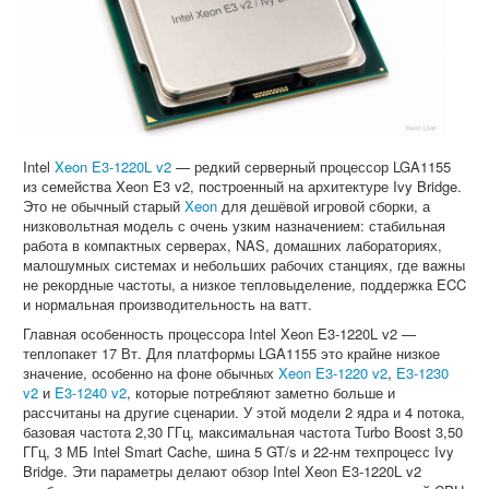
Intel
Xeon E3-1220L v2
— редкий серверный процессор LGA1155
из семейства Xeon E3 v2, построенный на архитектуре Ivy Bridge.
Это не обычный старый
Xeon
для дешёвой игровой сборки, а
низковольтная модель с очень узким назначением: стабильная
работа в компактных серверах, NAS, домашних лабораториях,
малошумных системах и небольших рабочих станциях, где важны
не рекордные частоты, а низкое тепловыделение, поддержка ECC
и нормальная производительность на ватт.
Главная особенность процессора Intel Xeon E3-1220L v2 —
теплопакет 17 Вт. Для платформы LGA1155 это крайне низкое
значение, особенно на фоне обычных
Xeon E3-1220 v2
,
E3-1230
v2
и
E3-1240 v2
, которые потребляют заметно больше и
рассчитаны на другие сценарии. У этой модели 2 ядра и 4 потока,
базовая частота 2,30 ГГц, максимальная частота Turbo Boost 3,50
ГГц, 3 МБ Intel Smart Cache, шина 5 GT/s и 22-нм техпроцесс Ivy
Bridge. Эти параметры делают обзор Intel Xeon E3-1220L v2