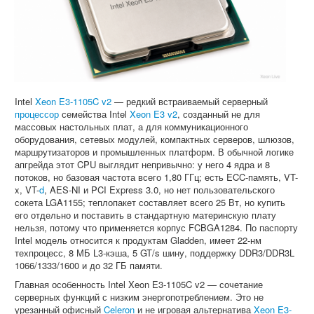
Софт
Intel
Xeon E3-1105C v2
— редкий встраиваемый серверный
процессор
семейства Intel
Xeon E3 v2
, созданный не для
массовых настольных плат, а для коммуникационного
оборудования, сетевых модулей, компактных серверов, шлюзов,
маршрутизаторов и промышленных платформ. В обычной логике
апгрейда этот CPU выглядит непривычно: у него 4 ядра и 8
потоков, но базовая частота всего 1,80 ГГц; есть ECC-память, VT-
x, VT-
d
, AES-NI и PCI Express 3.0, но нет пользовательского
сокета LGA1155; теплопакет составляет всего 25 Вт, но купить
его отдельно и поставить в стандартную материнскую плату
нельзя, потому что применяется корпус FCBGA1284. По паспорту
Intel модель относится к продуктам Gladden, имеет 22-нм
техпроцесс, 8 МБ L3-кэша, 5 GT/s шину, поддержку DDR3/DDR3L
1066/1333/1600 и до 32 ГБ памяти.
Главная особенность Intel Xeon E3-1105C v2 — сочетание
серверных функций с низким энергопотреблением. Это не
урезанный офисный
Celeron
и не игровая альтернатива
Xeon E3-