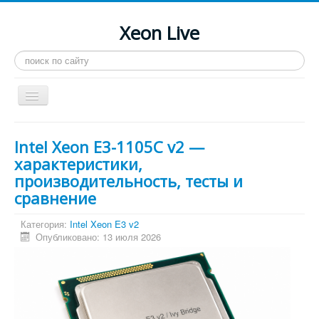
Xeon Live
Искать...
Toggle
Navigation
Главная
Intel Xeon E3-1105C v2 —
LGA 2011-3
характеристики,
производительность, тесты и
LGA 2011
сравнение
Процессоры
Категория:
Intel Xeon E3 v2
Инструкции
Опубликовано: 13 июля 2026
Рейтинги
Конференция
Системные программы