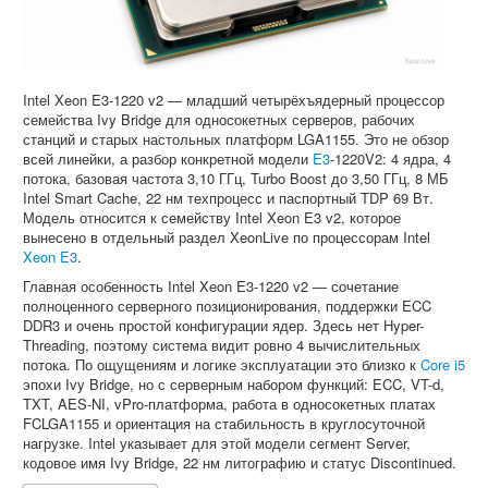
Intel Xeon E3-1220 v2 — младший четырёхъядерный процессор
семейства Ivy Bridge для односокетных серверов, рабочих
станций и старых настольных платформ LGA1155. Это не обзор
всей линейки, а разбор конкретной модели
E3
-1220V2: 4 ядра, 4
потока, базовая частота 3,10 ГГц, Turbo Boost до 3,50 ГГц, 8 МБ
Intel Smart Cache, 22 нм техпроцесс и паспортный TDP 69 Вт.
Модель относится к семейству Intel Xeon E3 v2, которое
вынесено в отдельный раздел XeonLive по процессорам Intel
Xeon E3
.
Главная особенность Intel Xeon E3-1220 v2 — сочетание
полноценного серверного позиционирования, поддержки ECC
DDR3 и очень простой конфигурации ядер. Здесь нет Hyper-
Threading, поэтому система видит ровно 4 вычислительных
потока. По ощущениям и логике эксплуатации это близко к
Core i5
эпохи Ivy Bridge, но с серверным набором функций: ECC, VT-d,
TXT, AES-NI, vPro-платформа, работа в односокетных платах
FCLGA1155 и ориентация на стабильность в круглосуточной
нагрузке. Intel указывает для этой модели сегмент Server,
кодовое имя Ivy Bridge, 22 нм литографию и статус Discontinued.