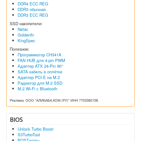
DDR4 ECC REG
DDR3 обычная
DDR3 ECC REG
SSD накопители:
Netac
Goldenfir
KingSpec
Полезное:
Программатор CH341A
FAN HUB для 4-pin PWM
Адаптер ATX 24-Pin 90°
SATA кабель в оплётке
Адаптер PCI-E на M.2
Радиатор для M.2 SSD
M.2 Wi-Fi с Bluetooth
Реклама. ООО “АЛИБАБА.КОМ (РУ)” ИНН 7703380158.
BIOS
Unlock Turbo Boost
S3TurboTool
POST-коды