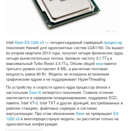
Софт
Intel
Xeon E3-1220 v3
— четырехъядерный серверный
процессор
поколения Haswell для односокетных систем LGA1150. Он вышел
во втором квартале 2013 года, получил четыре физических ядра,
четыре вычислительных потока, базовую частоту 3,1 ГГц и
максимальный Turbo Boost 3,5 ГГц. Объем общей
кэш
-памяти
третьего уровня составляет 8 МБ, а расчетная тепловая
мощность равна 80 Вт. Модель не оснащена встроенным
графическим ядром и не поддерживает Hyper-Threading.
По устройству и скорости одного ядра процессор близок к
настольным
Core i5
четвертого поколения. Главное отличие
заключается в серверном позиционировании, поддержке ECC-
памяти, Intel VT-
d
, Intel TXT и других функций, востребованных в
рабочих станциях, файловых серверах и системах
виртуализации. При этом обозначение
Xeon
не превращает
E3-
1220 v3
в многопроцессорную модель: он рассчитан только на
односокетные конфигурации.