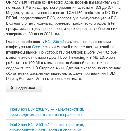
Он получил четыре физических ядра, восемь вычислительных
потоков, 8 МБ кэша третьего уровня и частоты от 3,3 до 3,7 ГГц.
Модель устанавливается в сокет LGA1150, работает с DDR3 и
DDR3L, поддерживает ECC, аппаратную виртуализацию и PCI
Express 3.0, но лишена встроенного графического ядра. Intel
прекратила выпуск процессора, а срок сервисных обновлений
завершился 30 июня 2021 года.
Главная особенность
E3-1230 v3
заключается в сочетании
конфигурации
Core i7
эпохи Haswell с более низкой ценой на
вторичном рынке. По устройству он близок к Core i7-4770: обе
модели имеют четыре ядра, Hyper-Threading и 8 МБ L3. Xeon
работает на 100 МГц медленнее по базовой частоте и не
содержит Intel HD Graphics 4600. Для компьютера на его основе
обязательна дискретная видеокарта, даже при наличии HDMI,
DisplayPort или DVI на материнской плате.
Подробнее...
Intel Xeon E3-1230L v3 — характеристики,
производительность, тесты и сравнение
Intel Xeon E3-1240L v3 — характеристики,
производительность, тесты и сравнение