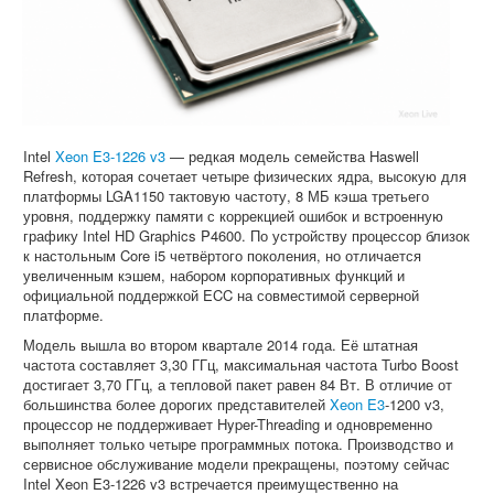
Intel
Xeon E3-1226 v3
— редкая модель семейства Haswell
Refresh, которая сочетает четыре физических ядра, высокую для
платформы LGA1150 тактовую частоту, 8 МБ кэша третьего
уровня, поддержку памяти с коррекцией ошибок и встроенную
графику Intel HD Graphics P4600. По устройству процессор близок
к настольным Core i5 четвёртого поколения, но отличается
увеличенным кэшем, набором корпоративных функций и
официальной поддержкой ECC на совместимой серверной
платформе.
Модель вышла во втором квартале 2014 года. Её штатная
частота составляет 3,30 ГГц, максимальная частота Turbo Boost
достигает 3,70 ГГц, а тепловой пакет равен 84 Вт. В отличие от
большинства более дорогих представителей
Xeon E3
-1200 v3,
процессор не поддерживает Hyper-Threading и одновременно
выполняет только четыре программных потока. Производство и
сервисное обслуживание модели прекращены, поэтому сейчас
Intel Xeon E3-1226 v3 встречается преимущественно на