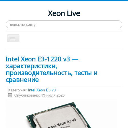
Xeon Live
Искать...
Toggle
Navigation
Главная
Intel Xeon E3-1220 v3 —
LGA 2011-3
характеристики,
производительность, тесты и
LGA 2011
сравнение
Процессоры
Категория:
Intel Xeon E3 v3
Инструкции
Опубликовано: 13 июля 2026
Рейтинги
Конференция
Системные программы