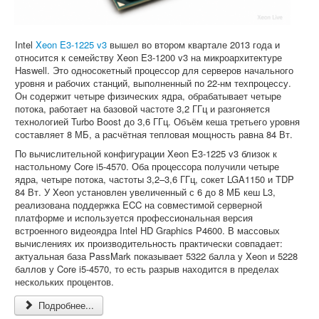
Intel
Xeon E3-1225 v3
вышел во втором квартале 2013 года и
относится к семейству Xeon E3-1200 v3 на микроархитектуре
Haswell. Это односокетный процессор для серверов начального
уровня и рабочих станций, выполненный по 22-нм техпроцессу.
Он содержит четыре физических ядра, обрабатывает четыре
потока, работает на базовой частоте 3,2 ГГц и разгоняется
технологией Turbo Boost до 3,6 ГГц. Объём кеша третьего уровня
составляет 8 МБ, а расчётная тепловая мощность равна 84 Вт.
По вычислительной конфигурации Xeon E3-1225 v3 близок к
настольному Core i5-4570. Оба процессора получили четыре
ядра, четыре потока, частоты 3,2–3,6 ГГц, сокет LGA1150 и TDP
84 Вт. У Xeon установлен увеличенный с 6 до 8 МБ кеш L3,
реализована поддержка ECC на совместимой серверной
платформе и используется профессиональная версия
встроенного видеоядра Intel HD Graphics P4600. В массовых
вычислениях их производительность практически совпадает:
актуальная база PassMark показывает 5322 балла у Xeon и 5228
баллов у Core i5-4570, то есть разрыв находится в пределах
нескольких процентов.
Подробнее...