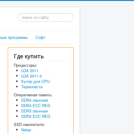
Искать...
ные программы
Софт
Где купить
Процессоры:
LGA 2011
LGA 2011-3
Кулер для CPU
Термопаста
Оперативная память:
DDR4 обычная
DDR4 ECC REG
DDR3 обычная
DDR3 ECC REG
SSD накопители:
Netac