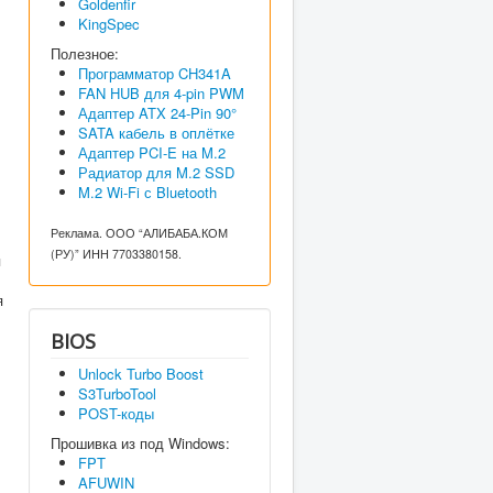
Goldenfir
KingSpec
Полезное:
Программатор CH341A
FAN HUB для 4-pin PWM
Адаптер ATX 24-Pin 90°
SATA кабель в оплётке
Адаптер PCI-E на M.2
Радиатор для M.2 SSD
M.2 Wi-Fi с Bluetooth
Реклама. ООО “АЛИБАБА.КОМ
(РУ)” ИНН 7703380158.
я
я
BIOS
Unlock Turbo Boost
S3TurboTool
POST-коды
Прошивка из под Windows:
FPT
AFUWIN