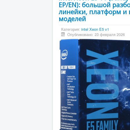
EP/EN): большой разб
линейки, платформ и 
моделей
Категория:
intel Xeon E5 v1
Опубликовано: 23 февраля 2026