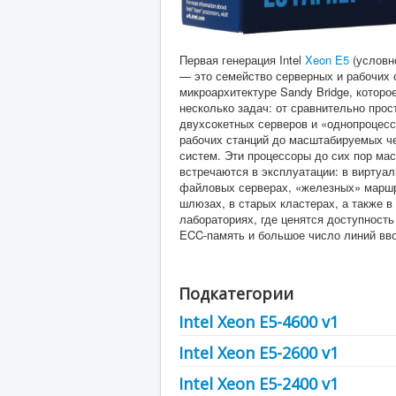
Первая генерация Intel
Xeon E5
(услов
— это семейство серверных и рабочих 
микроархитектуре Sandy Bridge, которо
несколько задач: от сравнительно прос
двухсокетных серверов и «однопроцес
рабочих станций до масштабируемых ч
систем. Эти процессоры до сих пор ма
встречаются в эксплуатации: в виртуал
файловых серверах, «железных» маршр
шлюзах, в старых кластерах, а также 
лабораториях, где ценятся доступност
ECC-память и большое число линий вв
Подкатегории
Intel Xeon E5-4600 v1
Intel Xeon E5-2600 v1
Intel Xeon E5-2400 v1