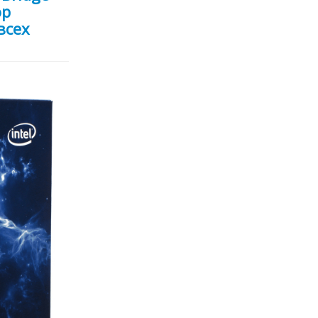
ор
всех