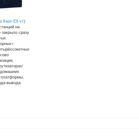
но
Xeon E5 v1
)
станций на
е закрыло сразу
тых
сорных»
етырёхсокетных
ссово
изации,
утизаторах/
в домашних
ь платформы,
ода-вывода.