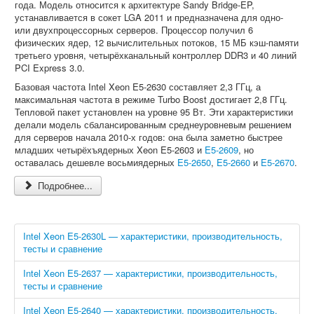
года. Модель относится к архитектуре Sandy Bridge-EP,
устанавливается в сокет LGA 2011 и предназначена для одно-
или двухпроцессорных серверов. Процессор получил 6
физических ядер, 12 вычислительных потоков, 15 МБ кэш-памяти
третьего уровня, четырёхканальный контроллер DDR3 и 40 линий
PCI Express 3.0.
Базовая частота Intel Xeon E5-2630 составляет 2,3 ГГц, а
максимальная частота в режиме Turbo Boost достигает 2,8 ГГц.
Тепловой пакет установлен на уровне 95 Вт. Эти характеристики
делали модель сбалансированным среднеуровневым решением
для серверов начала 2010-х годов: она была заметно быстрее
младших четырёхъядерных Xeon E5-2603 и
E5-2609
, но
оставалась дешевле восьмиядерных
E5-2650
,
E5-2660
и
E5-2670
.
Подробнее...
Intel Xeon E5-2630L — характеристики, производительность,
тесты и сравнение
Intel Xeon E5-2637 — характеристики, производительность,
тесты и сравнение
Intel Xeon E5-2640 — характеристики, производительность,