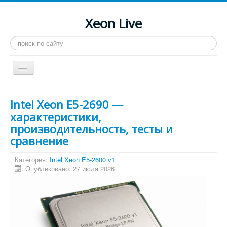
Xeon Live
Искать...
Toggle
Navigation
Главная
Intel Xeon E5-2690 —
LGA 2011-3
характеристики,
производительность, тесты и
LGA 2011
сравнение
Процессоры
Категория:
Intel Xeon E5-2600 v1
Инструкции
Опубликовано: 27 июля 2026
Рейтинги
Конференция
Системные программы