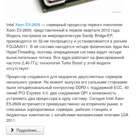
Intel
Xeon E5-2609
— серверный процессор первого поколения
Xeon E5-2600, представленный в первом квартале 2012 года.
Модель построена на микроархитектуре Sandy Bridge-EP,
производится по 32-нм техпроцессу и устанавливается в разъём
FCLGA2011. В её составе находятся четыре физических ядра без
Hyper-Threading, поэтому операционная система видит четыре
вычислительных потока. Все ядра работают на фиксированной
частоте 2,40 ГГц: технология Turbo Boost у этой модели
отсутствует.
Процессор создавался для недорогих двухсокетных серверов
начального уровня. На момент выпуска его сильными сторонами
были четырёхканальный контроллер DDR3 с поддержкой ECC, 40
линий PCI Express 3.0, два соединения QPI и возможность
установить два процессора в одну систему. Сегодня Intel Xeon
E5-2609 встречается преимущественно на вторичном рынке, в
списанных корпоративных серверах, рабочих станциях и
бюджетных комплектах с китайскими материнскими платами LGA
2011.
Подробнее...