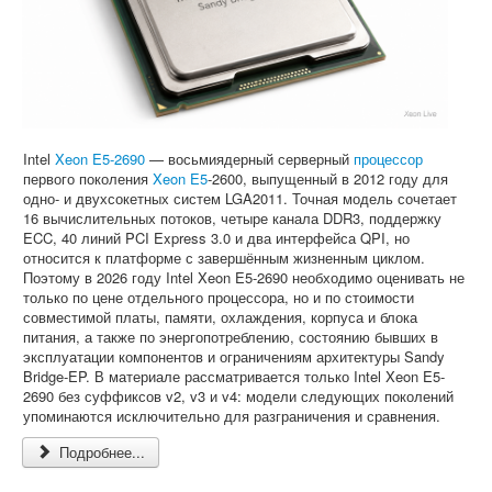
Софт
Intel
Xeon E5-2690
— восьмиядерный серверный
процессор
первого поколения
Xeon E5
-2600, выпущенный в 2012 году для
одно- и двухсокетных систем LGA2011. Точная модель сочетает
16 вычислительных потоков, четыре канала DDR3, поддержку
ECC, 40 линий PCI Express 3.0 и два интерфейса QPI, но
относится к платформе с завершённым жизненным циклом.
Поэтому в 2026 году Intel Xeon E5-2690 необходимо оценивать не
только по цене отдельного процессора, но и по стоимости
совместимой платы, памяти, охлаждения, корпуса и блока
питания, а также по энергопотреблению, состоянию бывших в
эксплуатации компонентов и ограничениям архитектуры Sandy
Bridge-EP. В материале рассматривается только Intel Xeon E5-
2690 без суффиксов v2, v3 и v4: модели следующих поколений
упоминаются исключительно для разграничения и сравнения.
Подробнее...