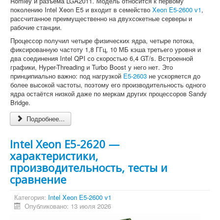
Romley и разъёма LGA2011. Модель относится к первому
поколению Intel Xeon E5 и входит в семейство
Xeon E5-2600 v1
,
рассчитанное преимущественно на двухсокетные серверы и
рабочие станции.
Процессор получил четыре физических ядра, четыре потока,
фиксированную частоту 1,8 ГГц, 10 МБ кэша третьего уровня и
два соединения Intel QPI со скоростью 6,4 GT/s. Встроенной
графики, Hyper-Threading и Turbo Boost у него нет. Это
принципиально важно: под нагрузкой
E5-2603
не ускоряется до
более высокой частоты, поэтому его производительность одного
ядра остаётся низкой даже по меркам других процессоров Sandy
Bridge.
Подробнее...
Intel Xeon E5-2620 —
характеристики,
производительность, тесты и
сравнение
Категория:
Intel Xeon E5-2600 v1
Опубликовано: 13 июля 2026