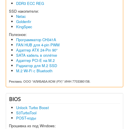
DDR3 ECC REG
SSD накопители:
Netac
Goldenfir
KingSpec
Полезное:
Программатор CH341A
FAN HUB для 4-pin PWM
Адаптер ATX 24-Pin 90°
SATA кабель в оплётке
Адаптер PCI-E на M.2
Радиатор для M.2 SSD
M.2 Wi-Fi с Bluetooth
Реклама. ООО “АЛИБАБА.КОМ (РУ)” ИНН 7703380158.
BIOS
Unlock Turbo Boost
S3TurboTool
POST-коды
Прошивка из под Windows: