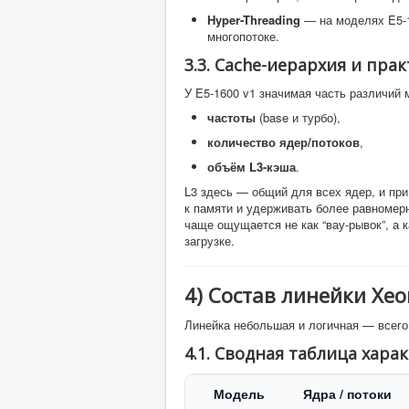
Hyper-Threading
— на моделях E5-1
многопотоке.
3.3. Cache-иерархия и пра
У E5-1600 v1 значимая часть различий
частоты
(base и турбо),
количество ядер/потоков
,
объём L3-кэша
.
L3 здесь — общий для всех ядер, и пр
к памяти и удерживать более равномер
чаще ощущается не как “вау-рывок”, а 
загрузке.
4) Состав линейки Xeo
Линейка небольшая и логичная — всего
4.1. Сводная таблица хара
Модель
Ядра / потоки