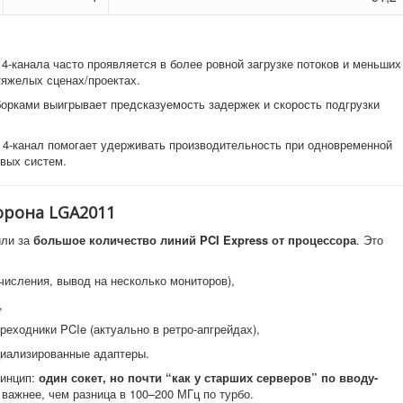
 4-канала часто проявляется в более ровной загрузке потоков и меньших
тяжелых сценах/проектах.
орками выигрывает предсказуемость задержек и скорость подгрузки
и 4-канал помогает удерживать производительность при одновременной
евых систем.
сторона LGA2011
или за
большое количество линий PCI Express от процессора
. Это
исления, вывод на несколько мониторов),
,
еходники PCIe (актуально в ретро-апгрейдах),
циализированные адаптеры.
ринцип:
один сокет, но почти “как у старших серверов” по вводу-
 важнее, чем разница в 100–200 МГц по турбо.