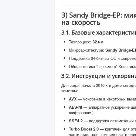
3) Sandy Bridge-EP: м
на скорость
3.1. Базовые характерист
Техпроцесс:
32 нм
Микроархитектура:
Sandy Bridge-E
Поддержка 64-битных ОС и совреме
Общая логика “взрослого” Xeon: вы
3.2. Инструкции и ускорен
Для задач начала 2010-х и даже сегодн
заметны:
AVX
— ускорение в некоторых выч
AES-NI
— аппаратное ускорение ши
шифрования).
SSE4.2
— поддержка оптимизаций в
Turbo Boost 2.0
— критичен для отз
части фильтров, компиляции “в один