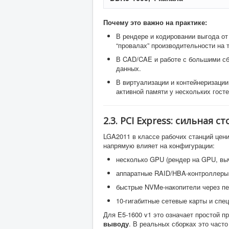
Почему это важно на практике:
В рендере и кодировании выгода от
“провалах” производительности на 
В CAD/CAE и работе с большими сб
данных.
В виртуализации и контейнеризаци
активной памяти у нескольких гост
2.3. PCI Express: сильная 
LGA2011 в классе рабочих станций цен
напрямую влияет на конфигурации:
несколько GPU (рендер на GPU, выч
аппаратные RAID/HBA-контроллеры
быстрые NVMe-накопители через пер
10-гигабитные сетевые карты и спе
Для E5-1600 v1 это означает простой п
выводу
. В реальных сборках это часто