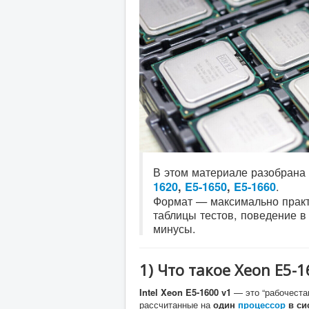
В этом материале разобрана
.
1620
,
E5-1650
,
E5-1660
Формат — максимально практ
таблицы тестов, поведение в
минусы.
1) Что такое Xeon E5-
Intel Xeon E5-1600 v1
— это “рабочеста
рассчитанные на
один
процессор
в си