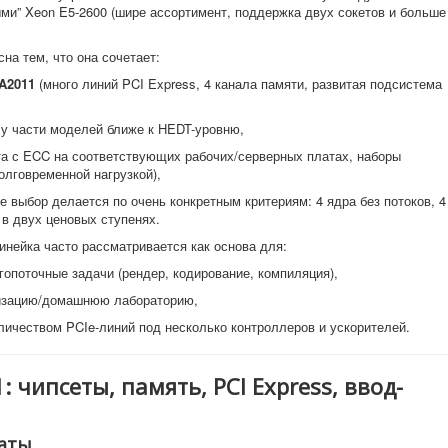
ми” Xeon E5-2600 (шире ассортимент, поддержка двух сокетов и больше
на тем, что она сочетает:
A2011
(много линий PCI Express, 4 канала памяти, развитая подсистема
 у части моделей ближе к HEDT-уровню,
ота с ECC на соответствующих рабочих/серверных платах, наборы
олговременной нагрузкой),
де выбор делается по очень конкретным критериям: 4 ядра без потоков, 4
 в двух ценовых ступенях.
инейка часто рассматривается как основа для:
гопоточные задачи (рендер, кодирование, компиляция),
изацию/домашнюю лабораторию,
личеством PCIe-линий под несколько контроллеров и ускорителей.
 чипсеты, память, PCI Express, ввод-
латы