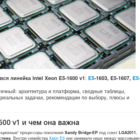
:
вся линейка Intel Xeon E5-1600 v1
E5
-1603, E5-1607,
E5
ичный: архитектура и платформа, сводные таблицы,
 реальных задачах, рекомендации по выбору, плюсы и
1600 v1 и чем она важна
нционные” процессоры поколения
Sandy Bridge-EP
под сокет
LGA2011
,
стеме
. Внутри семейства
Xeon E5
они занимали нишу между массовыми