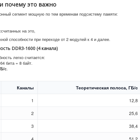
3 и почему это важно
ионный сегмент мощную по тем временам подсистему памяти:
считанных на это,
ой способности при переходе от 2 модулей к 4 и далее.
ость DDR3-1600 (4 канала)
бность легко считается:
64 бита = 8 байт.
ГБ/с
.
Каналы
Теоретическая полоса, ГБ/с
1
12,8
2
25,6
3
38,4
4
51,2