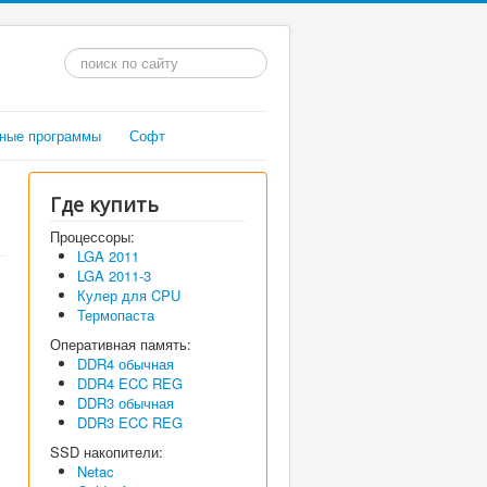
Искать...
ные программы
Софт
Где купить
Процессоры:
LGA 2011
LGA 2011-3
Кулер для CPU
Термопаста
Оперативная память:
DDR4 обычная
DDR4 ECC REG
DDR3 обычная
DDR3 ECC REG
SSD накопители:
Netac