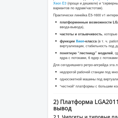
Xeon E3
(проще и дешевле) и “серверны
вариантов по ядрам/частотам).
Практически линейка E5-1600 v1 интерес
платформенные возможности LG
ввода-вывода),
частоты и отзывчивость
, которые
функции
Xeon
-класса
(в т. ч. раб
виртуализации, стабильность под д
понятную “лестницу” моделей
, г
ядра с потоками, 6 ядер с потоками
Для сегодняшнего ретро-апгрейда эта л
недорогой рабочей станции под мно
односокетной машины под виртуал
“честной” платформы с большим ко
2) Платформа LGA2011:
вывод
2.1. Чипсеты и типовые п