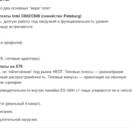
о два основных “мира” плат:
еты Intel C602/C606 (семейство Patsburg)
, долгую работу под нагрузкой и функциональность уровня
 чаще встречаются:
,
 и профилей,
A, сетевые адаптеры).
латы на X79
”, но “облегчённая” под рынок HEDT. Типовые плюсы — разнообразие
сокая распространённость. Типовые минусы — ориентация на обычную
ие сценарии.
изводительности внутри линейки E5-1600 v1 чаще упираются не в чипсет
ти (реальный 4-канал),
итания,
длительной нагрузке.