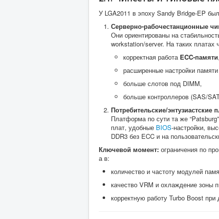
У LGA2011 в эпоху Sandy Bridge-EP был
Серверно-рабочестанционные чипс
Они ориентированы на стабильность
workstation/server. На таких платах
корректная работа
ECC-памяти
расширенные настройки памяти
больше слотов под DIMM,
больше контроллеров (SAS/SAT
Потребительские/энтузиастские п
Платформа по сути та же “Patsburg
плат, удобные
BIOS
-настройки, вы
DDR3 без ECC и на пользовательск
Ключевой момент:
ограничения по про
а в:
количество и частоту модулей памя
качество VRM и охлаждение зоны п
корректную работу Turbo Boost при 