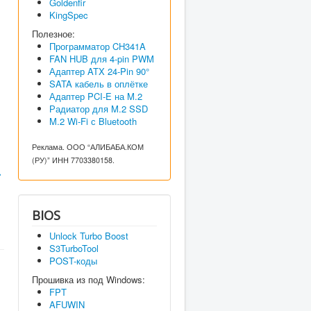
Goldenfir
KingSpec
Полезное:
Программатор CH341A
FAN HUB для 4-pin PWM
Адаптер ATX 24-Pin 90°
SATA кабель в оплётке
Адаптер PCI-E на M.2
Радиатор для M.2 SSD
M.2 Wi-Fi с Bluetooth
Реклама. ООО “АЛИБАБА.КОМ
(РУ)” ИНН 7703380158.
-
BIOS
Unlock Turbo Boost
S3TurboTool
POST-коды
Прошивка из под Windows:
FPT
AFUWIN