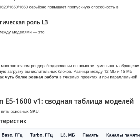
620/1650/1660 серьёзно повышает пропускную способность в
ктическая роль L3
 между моделями — это:
и многопоточном рендере/кодировании он помогает уменьшать обращени
ную загрузку вычислительных блоков. Разница между 12 МБ и 15 МБ
как
чуть более ровная работа
в тяжелых проектах и при параллельной
n E5-1600 v1: сводная таблица моделей
 пять основных SKU.
ктеристик
Base, ГГц
Turbo, ГГц
L3, МБ
Память
Каналы памяти