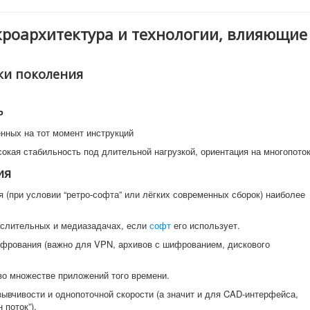
икроархитектура и технологии, влияющие
ики поколения
P
нных на тот момент инструкций
сокая стабильность под длительной нагрузкой, ориентация на многопото
ия
я (при условии “ретро-софта” или лёгких современных сборок) наиболее
ислительных и медиазадачах, если
софт
его использует.
фрования (важно для VPN, архивов с шифрованием, дискового
о множестве приложений того времени.
ывчивости и однопоточной скорости (а значит и для CAD-интерфейса,
 поток”).