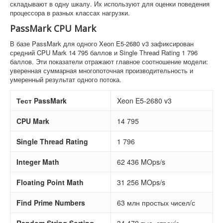
складывают в одну шкалу. Их используют для оценки поведения
процессора в разных классах нагрузки.
PassMark CPU Mark
В базе PassMark для одного Xeon E5-2680 v3 зафиксирован
средний CPU Mark 14 795 баллов и Single Thread Rating 1 796
баллов. Эти показатели отражают главное соотношение модели:
уверенная суммарная многопоточная производительность и
умеренный результат одного потока.
Тест PassMark
Xeon E5-2680 v3
CPU Mark
14 795
Single Thread Rating
1 796
Integer Math
62 436 MOps/s
Floating Point Math
31 256 MOps/s
Find Prime Numbers
63 млн простых чисел/с