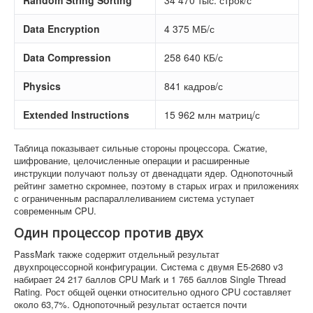
Random String Sorting
34 470 тыс. строк/с
Data Encryption
4 375 МБ/с
Data Compression
258 640 КБ/с
Physics
841 кадров/с
Extended Instructions
15 962 млн матриц/с
Таблица показывает сильные стороны процессора. Сжатие,
шифрование, целочисленные операции и расширенные
инструкции получают пользу от двенадцати ядер. Однопоточный
рейтинг заметно скромнее, поэтому в старых играх и приложениях
с ограниченным распараллеливанием система уступает
современным CPU.
Один процессор против двух
PassMark также содержит отдельный результат
двухпроцессорной конфигурации. Система с двумя E5-2680 v3
набирает 24 217 баллов CPU Mark и 1 765 баллов Single Thread
Rating. Рост общей оценки относительно одного CPU составляет
около 63,7%. Однопоточный результат остается почти