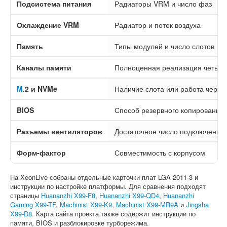
Подсистема питания
Радиаторы VRM и число фаз
Охлаждение VRM
Радиатор и поток воздуха
Память
Типы модулей и число слотов
Каналы памяти
Полноценная реализация четыре
M
.2 и NVMe
Наличие слота или работа через
BIOS
Способ резервного копирования 
Разъемы вентиляторов
Достаточное число подключений
Форм-фактор
Совместимость с корпусом
На XeonLive собраны отдельные карточки плат LGA 2011-3 и
инструкции по настройке платформы. Для сравнения подходят
страницы
Huananzhi X99-F8
,
Huananzhi X99-QD4
,
Huananzhi
Gaming X99-TF
,
Machinist X99-K9
,
Machinist X99-MR9A
и
Jingsha
X99-D8
. Карта сайта проекта также содержит инструкции по
памяти, BIOS и разблокировке турборежима.