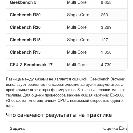
Geekbench 5
Multi-Core
9 658
Cinebench R20
Single-Core
263
Cinebench R20
Multi-Core
3 299
Cinebench R15
Single-Core
127
Cinebench R15
Multi-Core
1 850
CPU-Z Benchmark 17
Multi-Core
4 730
Разница между базами не является ошибкой. Geekbench Browser
использует реальные пользовательские загрузки результатов, а
профильные агрегаторы формируют собственные сравнительные
таблицы. Для оценки процессора важнее общая картина: E5-2680
v3 остается многопоточным CPU с невысокой скоростью одного
ядра.
Что означают результаты на практике
Задача
Оценка E5-268