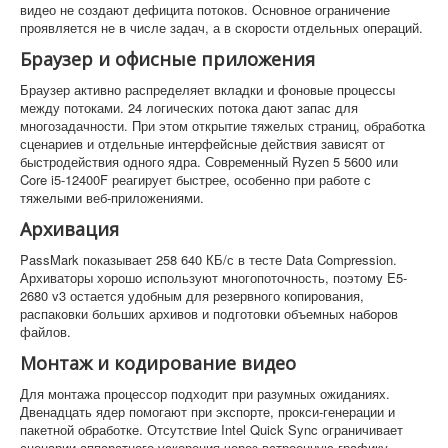
видео не создают дефицита потоков. Основное ограничение
проявляется не в числе задач, а в скорости отдельных операций.
Браузер и офисные приложения
Браузер активно распределяет вкладки и фоновые процессы
между потоками. 24 логических потока дают запас для
многозадачности. При этом открытие тяжелых страниц, обработка
сценариев и отдельные интерфейсные действия зависят от
быстродействия одного ядра. Современный Ryzen 5 5600 или
Core i5-12400F реагирует быстрее, особенно при работе с
тяжелыми веб-приложениями.
Архивация
PassMark показывает 258 640 КБ/с в тесте Data Compression.
Архиваторы хорошо используют многопоточность, поэтому E5-
2680 v3 остается удобным для резервного копирования,
распаковки больших архивов и подготовки объемных наборов
файлов.
Монтаж и кодирование видео
Для монтажа процессор подходит при разумных ожиданиях.
Двенадцать ядер помогают при экспорте, прокси-генерации и
пакетной обработке. Отсутствие Intel Quick Sync ограничивает
сценарии аппаратного ускорения через встроенную графику,