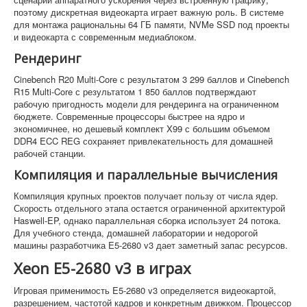
поэтому дискретная видеокарта играет важную роль. В системе
для монтажа рациональны 64 ГБ памяти, NVMe SSD под проекты
и видеокарта с современным медиаблоком.
Рендеринг
Cinebench R20 Multi-Core с результатом 3 299 баллов и Cinebench
R15 Multi-Core с результатом 1 850 баллов подтверждают
рабочую пригодность модели для рендеринга на ограниченном
бюджете. Современные процессоры быстрее на ядро и
экономичнее, но дешевый комплект X99 с большим объемом
DDR4 ECC REG сохраняет привлекательность для домашней
рабочей станции.
Компиляция и параллельные вычисления
Компиляция крупных проектов получает пользу от числа ядер.
Скорость отдельного этапа остается ограниченной архитектурой
Haswell-EP, однако параллельная сборка использует 24 потока.
Для учебного стенда, домашней лаборатории и недорогой
машины разработчика E5-2680 v3 дает заметный запас ресурсов.
Xeon E5-2680 v3 в играх
Игровая применимость E5-2680 v3 определяется видеокартой,
разрешением, частотой кадров и конкретным движком. Процессор