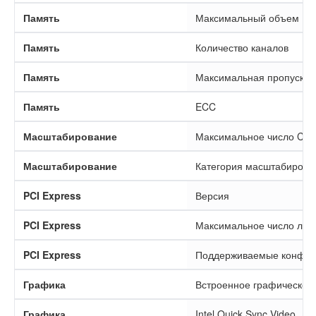
Память
Максимальный объем
Память
Количество каналов
Память
Максимальная пропускна
Память
ECC
Масштабирование
Максимальное число CPU
Масштабирование
Категория масштабирова
PCI Express
Версия
PCI Express
Максимальное число лин
PCI Express
Поддерживаемые конфиг
Графика
Встроенное графическое
Графика
Intel Quick Sync Video