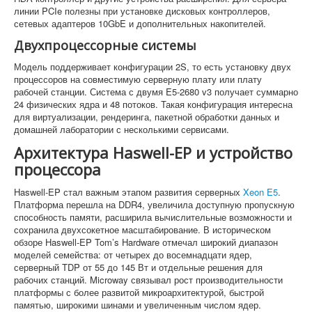
линии PCIe полезны при установке дисковых контроллеров,
сетевых адаптеров 10GbE и дополнительных накопителей.
Двухпроцессорные системы
Модель поддерживает конфигурации 2S, то есть установку двух
процессоров на совместимую серверную плату или плату
рабочей станции. Система с двумя E5-2680 v3 получает суммарно
24 физических ядра и 48 потоков. Такая конфигурация интересна
для виртуализации, рендеринга, пакетной обработки данных и
домашней лаборатории с несколькими сервисами.
Архитектура Haswell-EP и устройство
процессора
Haswell-EP стал важным этапом развития серверных
Xeon E5
.
Платформа перешла на DDR4, увеличила доступную пропускную
способность памяти, расширила вычислительные возможности и
сохранила двухсокетное масштабирование. В историческом
обзоре Haswell-EP Tom’s Hardware отмечал широкий диапазон
моделей семейства: от четырех до восемнадцати ядер,
серверный TDP от 55 до 145 Вт и отдельные решения для
рабочих станций. Microway связывал рост производительности
платформы с более развитой микроархитектурой, быстрой
памятью, широкими шинами и увеличенным числом ядер.