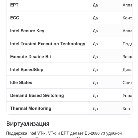
EPT
Да
Аппара
ECC
Да
Контро
Intel Secure Key
Да
Аппара
Intel Trusted Execution Technology
Да
Поддер
Execute Disable Bit
Да
Защита
Intel SpeedStep
Да
Динами
Idle States
Да
Снижен
Demand Based Switching
Да
Управл
Thermal Monitoring
Да
Контро
Виртуализация
Поддержка Intel VT-x, VT-d и EPT делает E5-2680 v3 удобной