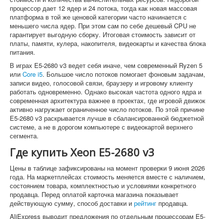
процессор дает 12 ядер и 24 потока, тогда как новая массовая
платформа в той же ценовой категории часто начинается с
меньшего числа ядер. При этом сам по себе дешевый CPU не
гарантирует выгодную сборку. Итоговая стоимость зависит от
платы, памяти, кулера, накопителя, видеокарты и качества блока
питания.
В играх E5-2680 v3 ведет себя иначе, чем современный Ryzen 5
или
Core i5
. Большое число потоков помогает фоновым задачам,
записи видео, голосовой связи, браузеру и игровому клиенту
работать одновременно. Однако высокая частота одного ядра и
современная архитектура важнее в проектах, где игровой движок
активно нагружает ограниченное число потоков. По этой причине
E5-2680 v3 раскрывается лучше в сбалансированной бюджетной
системе, а не в дорогом компьютере с видеокартой верхнего
сегмента.
Где купить Xeon E5-2680 v3
Цены в таблице зафиксированы на момент проверки 9 июня 2026
года. На маркетплейсах стоимость меняется вместе с наличием,
состоянием товара, комплектностью и условиями конкретного
продавца. Перед оплатой карточка магазина показывает
действующую сумму, способ доставки и
рейтинг
продавца.
AliExpress выводит предложения по отдельным процессорам E5-