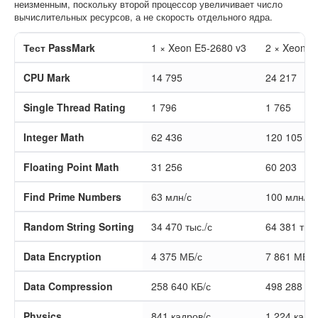
неизменным, поскольку второй процессор увеличивает число
вычислительных ресурсов, а не скорость отдельного ядра.
Тест PassMark
1 × Xeon E5-2680 v3
2 × Xeon E
CPU Mark
14 795
24 217
Single Thread Rating
1 796
1 765
Integer Math
62 436
120 105
Floating Point Math
31 256
60 203
Find Prime Numbers
63 млн/с
100 млн/с
Random String Sorting
34 470 тыс./с
64 381 тыс.
Data Encryption
4 375 МБ/с
7 861 МБ/с
Data Compression
258 640 КБ/с
498 288 КБ
Physics
841 кадров/с
1 224 кадр