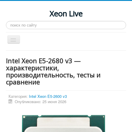
Xeon Live
Искать...
Toggle
Navigation
Главная
Intel Xeon E5-2680 v3 —
LGA 2011-3
характеристики,
производительность, тесты и
LGA 2011
сравнение
Процессоры
Инструкции
Категория:
Intel Xeon E5-2600 v3
Опубликовано: 25 июня 2026
Рейтинги
Конференция
Системные программы