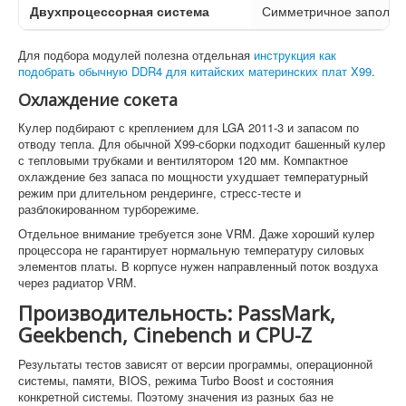
Двухпроцессорная система
Симметричное заполнен
Для подбора модулей полезна отдельная
инструкция
как
подобрать обычную DDR4 для китайских материнских плат X99
.
Охлаждение сокета
Кулер подбирают с креплением для LGA 2011-3 и запасом по
отводу тепла. Для обычной X99-сборки подходит башенный кулер
с тепловыми трубками и вентилятором 120 мм. Компактное
охлаждение без запаса по мощности ухудшает температурный
режим при длительном рендеринге, стресс-тесте и
разблокированном турборежиме.
Отдельное внимание требуется зоне VRM. Даже хороший кулер
процессора не гарантирует нормальную температуру силовых
элементов платы. В корпусе нужен направленный поток воздуха
через радиатор VRM.
Производительность: PassMark,
Geekbench, Cinebench и CPU-Z
Результаты тестов зависят от версии программы, операционной
системы, памяти, BIOS, режима Turbo Boost и состояния
конкретной системы. Поэтому значения из разных баз не