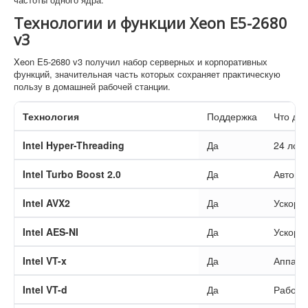
Технологии и функции Xeon E5-2680
v3
Xeon E5-2680 v3 получил набор серверных и корпоративных
функций, значительная часть которых сохраняет практическую
пользу в домашней рабочей станции.
Технология
Поддержка
Что да
Intel Hyper-Threading
Да
24 лог
Intel Turbo Boost 2.0
Да
Автома
Intel AVX2
Да
Ускоре
Intel AES-NI
Да
Ускоре
Intel VT-x
Да
Аппара
Intel VT-d
Да
Работа