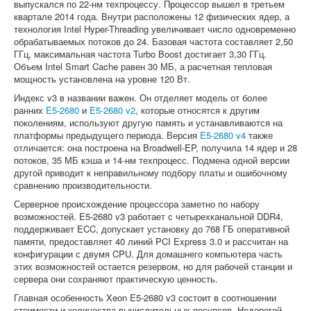
выпускался по 22-нм техпроцессу. Процессор вышел в третьем
квартале 2014 года. Внутри расположены 12 физических ядер, а
технология Intel Hyper-Threading увеличивает число одновременно
обрабатываемых потоков до 24. Базовая частота составляет 2,50
ГГц, максимальная частота Turbo Boost достигает 3,30 ГГц.
Объем Intel Smart Cache равен 30 МБ, а расчетная тепловая
мощность установлена на уровне 120 Вт.
Индекс v3 в названии важен. Он отделяет модель от более
ранних
E5-2680
и
E5-2680 v2
, которые относятся к другим
поколениям, используют другую память и устанавливаются на
платформы предыдущего периода. Версия
E5-2680 v4
также
отличается: она построена на Broadwell-EP, получила 14 ядер и 28
потоков, 35 МБ кэша и 14-нм техпроцесс. Подмена одной версии
другой приводит к неправильному подбору платы и ошибочному
сравнению производительности.
Серверное происхождение процессора заметно по набору
возможностей. E5-2680 v3 работает с четырехканальной DDR4,
поддерживает ECC, допускает установку до 768 ГБ оперативной
памяти, предоставляет 40 линий PCI Express 3.0 и рассчитан на
конфигурации с двумя CPU. Для домашнего компьютера часть
этих возможностей остается резервом, но для рабочей станции и
сервера они сохраняют практическую ценность.
Главная особенность Xeon E5-2680 v3 состоит в соотношении
стоимости и количества вычислительных ресурсов. Недорогой