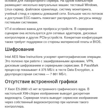
основой для лабораторного сервера. На одном компьютере
размещают несколько виртуальных машин: тестовый Windows,
Linux-сервер, файловое хранилище, систему мониторинга,
учебный стенд и сервисы домашней сети. Большое число потоков
и доступная ECC-память помогают распределить ресурсы между
гостевыми системами.
VT-d особенно важна для проброса устройств. В серверном
сценарии она используется для сетевых адаптеров, дисковых
контроллеров и других PCIe-устройств. Конкретная конфигурация
также требует поддержки со стороны материнской платы и BIOS.
Шифрование
Intel AES New Instructions ускоряет криптографические операции.
Это полезно при работе с зашифрованными архивами, VPN,
дисковым шифрованием и серверными сервисами. В PassMark
процессор показывает 4 375 МБ/с в тесте Data Encryption, а
двухпроцессорная система — 7 861 МБ/с.
Отсутствие встроенной графики
У Xeon E5-2680 v3 нет встроенного графического ядра. В
настольной X99-сборке изображение выводит дискретная
видеокарта. Серверная плата выводит сервисное изображение
через собственный видеоконтроллер при наличии такого
контроллера.