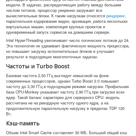
модели. В задачах, распределяющих работу между большим
числом потоков, процессор уверенно загружает все
вычислительные блоки. К таким нагрузкам относятся
рендеринг
,
параллельное кодирование видео, архивация, работа нескольких
виртуальных машин, компиляция крупных проектов и
одновременный запуск сервисов на домашнем сервере.
Intel Hyper-Threading увеличивает число логических потоков до 24.
Эта технология не удваивает фактическую мощность процессора,
но повышает загрузку исполнительных блоков и улучшает
результат в подходящих многопоточных задачах.
Частоты и Turbo Boost
Базовая частота 2,50 ГГц выглядит невысокой на фоне
современных процессоров, однако Turbo Boost 2.0 повышает
частоту до 3,30 ГГц в подходящем режиме нагрузки. Профильная
база CPU-Monkey указывает частоту 2,90 ГГц при загрузке всех
ядер. Такой баланс характерен для серверного CPU: модель
рассчитана не на рекордную частоту одного ядра, а на
продолжительную параллельную нагрузку в пределах TDP 120
Вт.
Кэш-память
Объем Intel Smart Cache составляет 30 МБ. Большой общий кэш