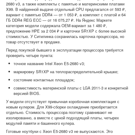
2680 v3, а также комплекты с памятью и материнскими платами
X99. В найденной выдаче отдельный CPU предлагался от 593 ₽,
вариант с памятью DDR4 — от 1 053 ₽, а комплект с платой и 64
ГБ DDR4 REG ECC — от 16 075,27 ₽. На Яндекс Маркете
категория модели содержала OEM-вариант за 1 480 ₽,
предложение HPE за 2 034 ₽ и карточки SR1XP с более высокой
стоимостью. У Ситилинка сохранилась карточка процессора, но
товар отсутствует в продаже.
Перед покупкой бывшего в эксплуатации процессора требуется
проверить четыре пункта:
точное название Intel Xeon E5-2680 v3;
маркировку SR1XP на теплораспределительной крышке;
состояние контактных площадок;
совместимость материнской платы с LGA 2011-3 и конкретной
версией BIOS.
У модели отсутствует привычная коробочная комплектация с
новым кулером. Для X99-сборки охлаждение приобретается
отдельно. Стоимость процессора поэтому сравнивают не
изолированно, а вместе с ценой подходящей платы, четырех
модулей памяти и башенного кулера.
Готовые ноутбуки с Xeon E5-2680 v3 не выпускаются. Это