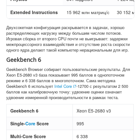
Extended Instructions
15 962 млн матриц/с
30 152 млн
Двухсокетная конфигурация раскрывается в задачах, хорошо
распределяющих нагрузку между большим числом потоков.
Игровая сборка от второго CPU почти не выигрывает: задержки
межпроцессорного взаимодействия и отсутствие роста скорости
одного ядра делают такой компьютер нерациональным для игр.
Geekbench 6
Geekbench Browser собирает пользовательские результаты. Для
Xeon E5-2680 v3 база показывает 995 баллов в однопоточном
режиме и 6 338 баллов в многопоточном. Сама методика
Geekbench 6 использует
Intel Core i7
-12700 с результатом 2 500
баллов как калибровочную точку: удвоение оценки означает
удвоение измеренной производительности в рамках теста.
Geekbench 6
Xeon E5-2680 v3
Single-
Core
Score
995
Multi-Core Score
6 338