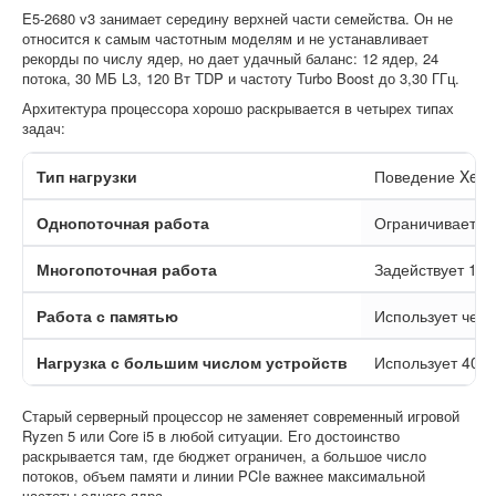
E5-2680 v3 занимает середину верхней части семейства. Он не
относится к самым частотным моделям и не устанавливает
рекорды по числу ядер, но дает удачный баланс: 12 ядер, 24
потока, 30 МБ L3, 120 Вт TDP и частоту Turbo Boost до 3,30 ГГц.
Архитектура процессора хорошо раскрывается в четырех типах
задач:
Тип нагрузки
Поведение Xeon
Однопоточная работа
Ограничивается 
Многопоточная работа
Задействует 12 
Работа с памятью
Использует чет
Нагрузка с большим числом устройств
Использует 40 л
Старый серверный процессор не заменяет современный игровой
Ryzen 5 или Core i5 в любой ситуации. Его достоинство
раскрывается там, где бюджет ограничен, а большое число
потоков, объем памяти и линии PCIe важнее максимальной
частоты одного ядра.