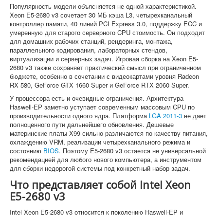
Популярность модели объясняется не одной характеристикой.
Xeon E5-2680 v3 сочетает 30 МБ кэша L3, четырехканальный
контроллер памяти, 40 линий PCI Express 3.0, поддержку ECC и
умеренную для старого серверного CPU стоимость. Он подходит
для домашних рабочих станций, рендеринга, монтажа,
параллельного кодирования, лабораторных стендов,
виртуализации и серверных задач. Игровая сборка на Xeon E5-
2680 v3 также сохраняет практический смысл при ограниченном
бюджете, особенно в сочетании с видеокартами уровня Radeon
RX 580, GeForce GTX 1660 Super и GeForce RTX 2060 Super.
У процессора есть и очевидные ограничения. Архитектура
Haswell-EP заметно уступает современным массовым CPU по
производительности одного ядра. Платформа
LGA 2011-3
не дает
полноценного пути дальнейшего обновления. Дешевые
материнские платы X99 сильно различаются по качеству питания,
охлаждению VRM, реализации четырехканального режима и
состоянию
BIOS
. Поэтому E5-2680 v3 остается не универсальной
рекомендацией для любого нового компьютера, а инструментом
для сборки недорогой системы под конкретный набор задач.
Что представляет собой Intel Xeon
E5-2680 v3
Intel Xeon E5-2680 v3 относится к поколению Haswell-EP и