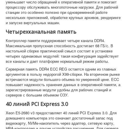
уменьшает число обращений к оперативной памяти и помогает
процессору обслуживать многопоточные нагрузки. Для рабочей
станции это особенно полезно при одновременной работе
нескольких приложений, обработке крупных архивов, рендеринге
и запуске виртуальных машин.
Четырехканальная память
Контроллер памяти поддерживает четыре канала DDR4.
Максимальная пропускная способность достигает 68 ГБ/с. В
настольной сборке практический смысл состоит в установке
четырех одинаковых модулей: такая конфигурация задействует
все каналы и дает платформе нормальный режим работы.
Серверная память DDR4 ECC REG остается одним из главных
аргументов в пользу недорогой X99-сборки. На вторичном рынке
встречаются модули большого объема по умеренной цене. ECC
повышает надежность хранения данных в оперативной памяти, а
зарегистрированные модули удобны для рабочих станций и
серверов с большим объемом ОЗУ.
40 линий PCI Express 3.0
Xeon E5-2680 v3 предоставляет 40 линий PCI Express 3.0. Для
домашнего компьютера это означает достаточный запас под
видеокарту, NVMe-накопитель через адаптер, сетевую карту,
HBA-контроллер и другие устройства расширения. Для сервера