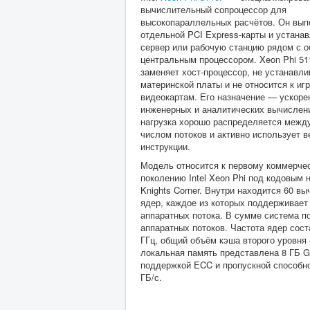
вычислительный сопроцессор для
высокопараллельных расчётов. Он вып
отдельной PCI Express-карты и устанав
сервер или рабочую станцию рядом с 
центральным процессором. Xeon Phi 51
заменяет хост-процессор, не устанавли
материнской платы и не относится к иг
видеокартам. Его назначение — ускоре
инженерных и аналитических вычислени
нагрузка хорошо распределяется межд
числом потоков и активно использует 
инструкции.
Модель относится к первому коммерче
поколению Intel Xeon Phi под кодовым 
Knights Corner. Внутри находится 60 в
ядер, каждое из которых поддерживает
аппаратных потока. В сумме система п
аппаратных потоков. Частота ядер сост
ГГц, общий объём кэша второго уровня
локальная память представлена 8 ГБ 
поддержкой ECC и пропускной способн
ГБ/с.