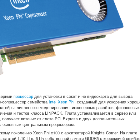
верный
процессор
для установки в сокет и не видеокарта для вывода
e-сопроцессор семейства
Intel Xeon Phi
, созданный для ускорения хорош
алгебры, численного моделирования, инженерных расчётов, финансовых
ечения и тестов класса LINPACK. Плата устанавливается в сервер или
, получает питание от слота PCI Express и двух дополнительных
 с основным центральным процессором.
ому поколению Xeon Phi x100 с архитектурой Knights Corner. На плате
астотой 1,10 ГГц, 6 ГБ собственной памяти GDDR5 с коррекцией ошибок