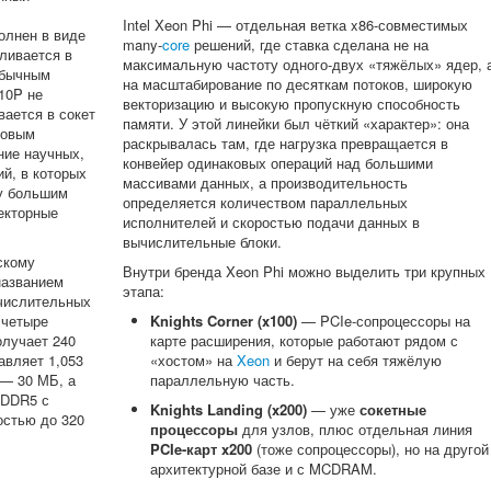
Intel Xeon Phi — отдельная ветка x86-совместимых
олнен в виде
many-
core
решений, где ставка сделана не на
ливается в
максимальную частоту одного-двух «тяжёлых» ядер, 
обычным
на масштабирование по десяткам потоков, широкую
10P не
векторизацию и высокую пропускную способность
вается в сокет
памяти. У этой линейки был чёткий «характер»: она
ровым
раскрывалась там, где нагрузка превращается в
ние научных,
конвейер одинаковых операций над большими
й, в которых
массивами данных, а производительность
у большим
определяется количеством параллельных
векторные
исполнителей и скоростью подачи данных в
вычислительные блоки.
скому
Внутри бренда Xeon Phi можно выделить три крупных
названием
этапа:
ычислительных
Knights Corner (x100)
— PCIe-сопроцессоры на
 четыре
карте расширения, которые работают рядом с
олучает 240
«хостом» на
Xeon
и берут на себя тяжёлую
авляет 1,053
параллельную часть.
 — 30 МБ, а
GDDR5 с
Knights Landing (x200)
— уже
сокетные
остью до 320
процессоры
для узлов, плюс отдельная линия
PCIe-карт x200
(тоже сопроцессоры), но на другой
архитектурной базе и с MCDRAM.