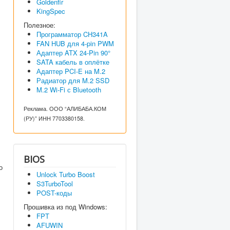
Goldenfir
KingSpec
Полезное:
Программатор CH341A
FAN HUB для 4-pin PWM
Адаптер ATX 24-Pin 90°
SATA кабель в оплётке
Адаптер PCI-E на M.2
Радиатор для M.2 SSD
M.2 Wi-Fi с Bluetooth
Реклама. ООО “АЛИБАБА.КОМ
(РУ)” ИНН 7703380158.
BIOS
о
Unlock Turbo Boost
S3TurboTool
POST-коды
Прошивка из под Windows:
FPT
AFUWIN