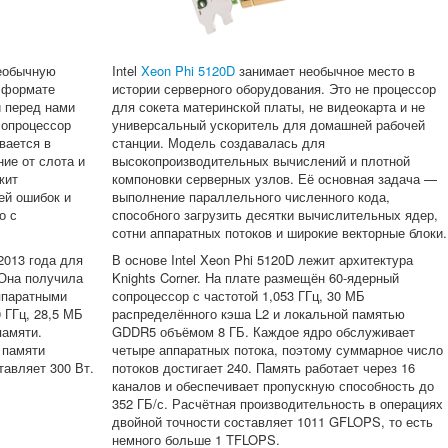
необычную
Intel
Xeon Phi 5120D
занимает необычное место в
в формате
истории серверного оборудования. Это не процессор
и перед нами
для сокета материнской платы, не видеокарта и не
сопроцессор
универсальный ускоритель для домашней рабочей
вается в
станции. Модель создавалась для
ние от слота и
высокопроизводительных вычислений и плотной
жит
компоновки серверных узлов. Её основная задача —
ей ошибок и
выполнение параллельного численного кода,
о с
способного загрузить десятки вычислительных ядер,
сотни аппаратных потоков и широкие векторные блоки.
2013 года для
В основе Intel Xeon Phi 5120D лежит архитектура
Она получила
Knights Corner. На плате размещён 60-ядерный
ппаратными
сопроцессор с частотой 1,053 ГГц, 30 МБ
 ГГц, 28,5 МБ
распределённого кэша L2 и локальной памятью
памяти.
GDDR5 объёмом 8 ГБ. Каждое ядро обслуживает
 памяти
четыре аппаратных потока, поэтому суммарное число
тавляет 300 Вт.
потоков достигает 240. Память работает через 16
каналов и обеспечивает пропускную способность до
352 ГБ/с. Расчётная производительность в операциях
двойной точности составляет 1011 GFLOPS, то есть
немного больше 1 TFLOPS.