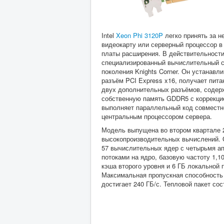
Intel
Xeon Phi 3120P
легко принять за 
видеокарту или серверный процессор 
платы расширения. В действительност
специализированный вычислительный 
поколения Knights Corner. Он устанавли
разъём PCI Express x16, получает пита
двух дополнительных разъёмов, содер
собственную память GDDR5 с коррекци
выполняет параллельный код совместн
центральным процессором сервера.
Модель выпущена во втором квартале 
высокопроизводительных вычислений. 
57 вычислительных ядер с четырьмя а
потоками на ядро, базовую частоту 1,10
кэша второго уровня и 6 ГБ локальной 
Максимальная пропускная способность
достигает 240 ГБ/с. Тепловой пакет сос