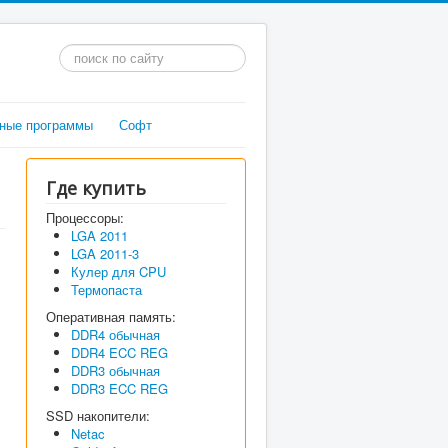
Искать...
ные программы
Софт
Где купить
Процессоры:
LGA 2011
LGA 2011-3
Кулер для CPU
Термопаста
Оперативная память:
DDR4 обычная
DDR4 ECC REG
DDR3 обычная
DDR3 ECC REG
SSD накопители:
Netac