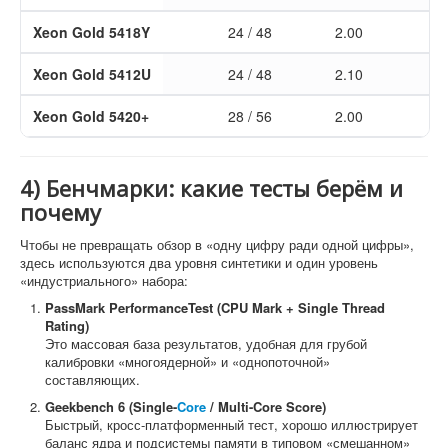
Xeon Gold 5418Y
24 / 48
2.00
3.
Xeon Gold 5412U
24 / 48
2.10
3.
Xeon Gold 5420+
28 / 56
2.00
4.
4) Бенчмарки: какие тесты берём и
почему
Чтобы не превращать обзор в «одну цифру ради одной цифры»,
здесь используются два уровня синтетики и один уровень
«индустриального» набора:
PassMark PerformanceTest (CPU Mark + Single Thread
Rating)
Это массовая база результатов, удобная для грубой
калибровки «многоядерной» и «однопоточной»
составляющих.
Geekbench 6 (Single-
Core
/ Multi-Core Score)
Быстрый, кросс-платформенный тест, хорошо иллюстрирует
баланс ядра и подсистемы памяти в типовом «смешанном»