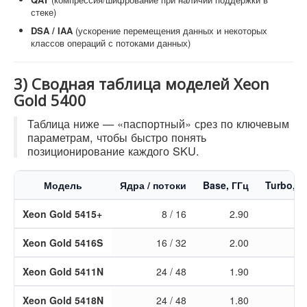
стеке)
DSA / IAA
(ускорение перемещения данных и некоторых
классов операций с потоками данных)
3) Сводная таблица моделей Xeon
Gold 5400
Таблица ниже — «паспортный» срез по ключевым
параметрам, чтобы быстро понять
позиционирование каждого SKU.
Модель
Ядра / потоки
Base, ГГц
Turbo, Г
Xeon Gold 5415+
8 / 16
2.90
4.
Xeon Gold 5416S
16 / 32
2.00
4.
Xeon Gold 5411N
24 / 48
1.90
3.
Xeon Gold 5418N
24 / 48
1.80
3.