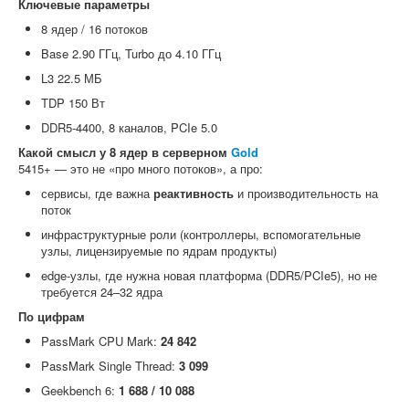
Ключевые параметры
8 ядер / 16 потоков
Base 2.90 ГГц, Turbo до 4.10 ГГц
L3 22.5 МБ
TDP 150 Вт
DDR5-4400, 8 каналов, PCIe 5.0
Какой смысл у 8 ядер в серверном
Gold
5415+ — это не «про много потоков», а про:
сервисы, где важна
реактивность
и производительность на
поток
инфраструктурные роли (контроллеры, вспомогательные
узлы, лицензируемые по ядрам продукты)
edge-узлы, где нужна новая платформа (DDR5/PCIe5), но не
требуется 24–32 ядра
По цифрам
PassMark CPU Mark:
24 842
PassMark Single Thread:
3 099
Geekbench 6:
1 688 / 10 088