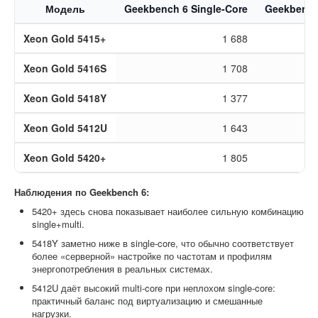
Модель
Geekbench 6 Single-Core
Geekbench 
Xeon Gold 5415+
1 688
Xeon Gold 5416S
1 708
Xeon Gold 5418Y
1 377
Xeon Gold 5412U
1 643
Xeon Gold 5420+
1 805
Наблюдения по Geekbench 6:
5420+ здесь снова показывает наиболее сильную комбинацию
single+multi.
5418Y заметно ниже в single-core, что обычно соответствует
более «серверной» настройке по частотам и профилям
энергопотребления в реальных системах.
5412U даёт высокий multi-core при неплохом single-core:
практичный баланс под виртуализацию и смешанные
нагрузки.