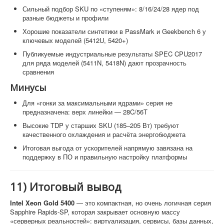
Сильный подбор SKU по «ступеням»: 8/16/24/28 ядер под
разные бюджеты и профили
Хорошие показатели синтетики в PassMark и Geekbench 6 у
ключевых моделей (5412U, 5420+)
Публикуемые индустриальные результаты SPEC CPU2017
для ряда моделей (5411N, 5418N) дают прозрачность
сравнения
Минусы
Для «гонки за максимальными ядрами» серия не
предназначена: верх линейки — 28C/56T
Высокие TDP у старших SKU (185–205 Вт) требуют
качественного охлаждения и расчёта энергобюджета
Итоговая выгода от ускорителей напрямую завязана на
поддержку в ПО и правильную настройку платформы
11) Итоговый вывод
Intel Xeon Gold 5400
— это компактная, но очень логичная серия
Sapphire Rapids-SP, которая закрывает основную массу
«серверных реальностей»: виртуализация, сервисы, базы данных,