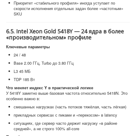
Приоритет «стабильного профиля» иногда уступает по
скорости исполнения отдельных задач более «частотным»
SKU
6.5. Intel Xeon Gold 5418Y — 24 ядра в более
«производительном» профиле
Ключевые параметры
24 / 48
Base 2.00 ГГц, Turbo до 3.80 ГГц
L3 45 МБ
TDP 185 Вт
Что меняет индекс Y в практической логике
У 5418Y заметно выше базовая частота относительно 5418N. Это
особенно важно в:
смешанных нагрузках (часть потоков тяжёлая, часть лёгкая)
прикладных сервисах с пиками и «перекосом» в latency
ситуациях, где сервер часто держит нагрузку «в районе
средней», а не строго 100% all-core