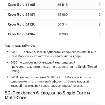
Xeon Gold 5416S
35 515
2 8
Xeon Gold 5418Y
45 660
2 7
Xeon Gold 5412U
50 314
2 8
Xeon Gold 5420+
58 209
3 4
Как читать таблицу:
5415+ — самый высокий однопоток среди перечисленных в
PassMark (за счёт частоты и малого числа ядер).
5420+ лидирует по суммарной многоядерной
производительности и заметно выделяется по Single Thread
Rating.
5412U выглядит сильнее 5418Y в CPU Mark при близком
однопотоке — это типичный эффект от более высокой
базовой частоты при сопоставимых ядрах/потоках.
5.2. Geekbench 6: сводка по Single-Core и
Multi-Core