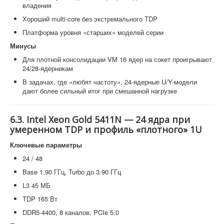
владения
Хороший multi-core без экстремального TDP
Платформа уровня «старших» моделей серии
Минусы
Для плотной консолидации VM 16 ядер на сокет проигрывают
24/28-ядерникам
В задачах, где «любят частоту», 24-ядерные U/Y-модели
дают более сильный итог при смешанной нагрузке
6.3. Intel Xeon Gold 5411N — 24 ядра при
умеренном TDP и профиль «плотного» 1U
Ключевые параметры
24 / 48
Base 1.90 ГГц, Turbo до 3.90 ГГц
L3 45 МБ
TDP 165 Вт
DDR5-4400, 8 каналов, PCIe 5.0