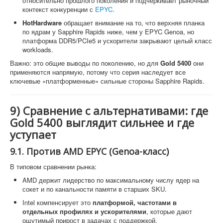
относительно прошлого поколения и подчёркивает рыночный
контекст конкуренции с
EPYC
.
HotHardware
обращает внимание на то, что верхняя планка
по ядрам у Sapphire Rapids ниже, чем у EPYC Genoa, но
платформа DDR5/PCIe5 и ускорители закрывают целый класс
workloads.
Важно: это общие выводы по поколению, но для
Gold 5400
они
применяются напрямую, потому что серия наследует все
ключевые «платформенные» сильные стороны Sapphire Rapids.
9) Сравнение с альтернативами: где
Gold 5400 выглядит сильнее и где
уступает
9.1. Против AMD EPYC (Genoa-класс)
В типовом сравнении рынка:
AMD держит лидерство по максимальному числу ядер на
сокет и по канальности памяти в старших SKU.
Intel компенсирует это
платформой, частотами в
отдельных профилях и ускорителями
, которые дают
ощутимый прирост в задачах с поддержкой.