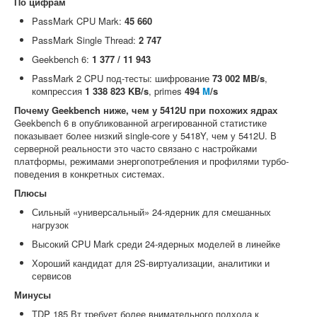
По цифрам
PassMark CPU Mark:
45 660
PassMark Single Thread:
2 747
Geekbench 6:
1 377 / 11 943
PassMark 2 CPU под-тесты: шифрование
73 002 MB/s
,
компрессия
1 338 823 KB/s
, primes
494
M
/s
Почему Geekbench ниже, чем у 5412U при похожих ядрах
Geekbench 6 в опубликованной агрегированной статистике
показывает более низкий single-core у 5418Y, чем у 5412U. В
серверной реальности это часто связано с настройками
платформы, режимами энергопотребления и профилями турбо-
поведения в конкретных системах.
Плюсы
Сильный «универсальный» 24-ядерник для смешанных
нагрузок
Высокий CPU Mark среди 24-ядерных моделей в линейке
Хороший кандидат для 2S-виртуализации, аналитики и
сервисов
Минусы
TDP 185 Вт требует более внимательного подхода к