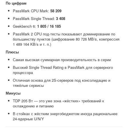
По цифрам
PassMark CPU Mark:
58 209
PassMark Single Thread:
3 408
Geekbench 6:
1 805 / 16 185
PassMark 2 CPU под-тесты показывают доминирование по
большинству пунктов (шифрование 80 726 MB/s, компрессия
1 489 164 KB/s и т. п.)
Плюсы
Самая высокая суммарная производительность в серии
Высокий Single Thread Rating в PassMark для серверного
процессора
Отличная основа для 2S-серверов под консолидацию и
тяжёлые сервисы
Минусы
TDP 205 Вт — это уже зона «жёстких» требований к
охлаждению и питанию
В стойках с жёстким энергобюджетом иногда рациональнее
24-ядерные U/N/Y