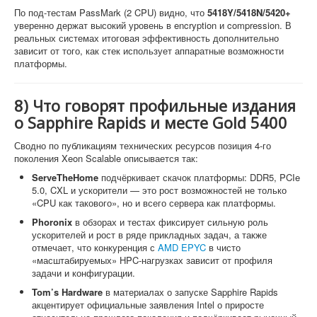
По под-тестам PassMark (2 CPU) видно, что
5418Y/5418N/5420+
уверенно держат высокий уровень в encryption и compression. В
реальных системах итоговая эффективность дополнительно
зависит от того, как стек использует аппаратные возможности
платформы.
8) Что говорят профильные издания
о Sapphire Rapids и месте Gold 5400
Сводно по публикациям технических ресурсов позиция 4-го
поколения Xeon Scalable описывается так:
ServeTheHome
подчёркивает скачок платформы: DDR5, PCIe
5.0, CXL и ускорители — это рост возможностей не только
«CPU как такового», но и всего сервера как платформы.
Phoronix
в обзорах и тестах фиксирует сильную роль
ускорителей и рост в ряде прикладных задач, а также
отмечает, что конкуренция с
AMD EPYC
в чисто
«масштабируемых» HPC-нагрузках зависит от профиля
задачи и конфигурации.
Tom’s Hardware
в материалах о запуске Sapphire Rapids
акцентирует официальные заявления Intel о приросте