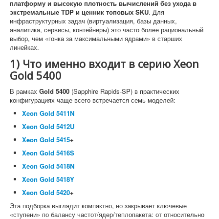
платформу и высокую плотность вычислений без ухода в
экстремальные TDP и ценник топовых SKU
. Для
инфраструктурных задач (виртуализация, базы данных,
аналитика, сервисы, контейнеры) это часто более рациональный
выбор, чем «гонка за максимальными ядрами» в старших
линейках.
1) Что именно входит в серию Xeon
Gold 5400
В рамках
Gold 5400
(Sapphire Rapids-SP) в практических
конфигурациях чаще всего встречается семь моделей:
Xeon Gold 5411N
Xeon Gold 5412U
Xeon Gold 5415
+
Xeon Gold 5416S
Xeon Gold 5418N
Xeon Gold 5418Y
Xeon Gold 5420
+
Эта подборка выглядит компактно, но закрывает ключевые
«ступени» по балансу частот/ядер/теплопакета: от относительно