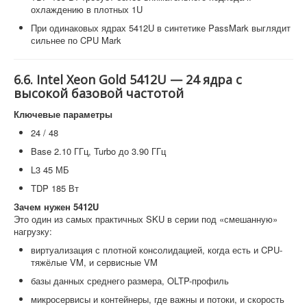
охлаждению в плотных 1U
При одинаковых ядрах 5412U в синтетике PassMark выглядит
сильнее по CPU Mark
6.6. Intel Xeon Gold 5412U — 24 ядра с
высокой базовой частотой
Ключевые параметры
24 / 48
Base 2.10 ГГц, Turbo до 3.90 ГГц
L3 45 МБ
TDP 185 Вт
Зачем нужен 5412U
Это один из самых практичных SKU в серии под «смешанную»
нагрузку:
виртуализация с плотной консолидацией, когда есть и CPU-
тяжёлые VM, и сервисные VM
базы данных среднего размера, OLTP-профиль
микросервисы и контейнеры, где важны и потоки, и скорость