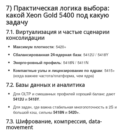
7) Практическая логика выбора:
какой Xeon Gold 5400 под какую
задачу
7.1. Виртуализация и частые сценарии
консолидации
Максимум плотности
: 5420+
Сбалансированная 24-ядерная база
: 5412U / 5418Y
Энерго-ровный профиль
: 5418N / 5411N
Компактные узлы и лицензирование по ядрам
: 5415+
(когда важнее частота/платформа, чем ядра)
7.2. Базы данных и аналитика
Для OLTP и смешанных профилей хороший баланс дают
5412U
и
5418Y
.
Для задач, где важна стабильная многопоточность в 2S и
большой кэш, сильны
5418N
и
5420+
.
7.3. Шифрование, компрессия, data-
movement