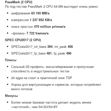
PassMark (2 CPU)
По под-тестам PassMark 2 CPU 5418N выглядит очень ровно:
шифрование
63 165 MB/s
компрессия
1 237 852 KB/s
поиск простых
470 million primes/s
«физика»
7 722 frames/s
SPEC CPU2017 (2 CPU)
SPECrate2017_int_base
394
, int_peak
406
SPECrate2017_fp_base
481
, fp_peak
496
Плюсы
Сильный 2S-профиль: масштабирование и пропускная
способность в индустриальных тестах
24 ядра на сокет в практичной зоне TDP
Хорош для виртуализации и сервисов, которые потребляют
много потоков
Минусы
Более низкая базовая частота делает модель менее
«частотной», чем 5412U/5418Y