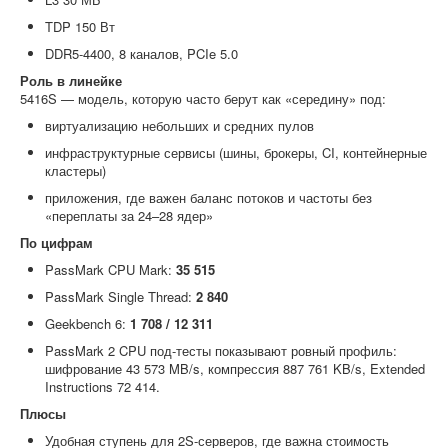
TDP 150 Вт
DDR5-4400, 8 каналов, PCIe 5.0
Роль в линейке
5416S — модель, которую часто берут как «середину» под:
виртуализацию небольших и средних пулов
инфраструктурные сервисы (шины, брокеры, CI, контейнерные
кластеры)
приложения, где важен баланс потоков и частоты без
«переплаты за 24–28 ядер»
По цифрам
PassMark CPU Mark:
35 515
PassMark Single Thread:
2 840
Geekbench 6:
1 708 / 12 311
PassMark 2 CPU под-тесты показывают ровный профиль:
шифрование 43 573 MB/s, компрессия 887 761 KB/s, Extended
Instructions 72 414.
Плюсы
Удобная ступень для 2S-серверов, где важна стоимость