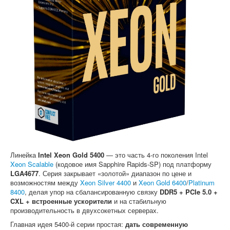
Софт
Линейка
Intel Xeon Gold 5400
— это часть 4-го поколения Intel
Xeon Scalable
(кодовое имя Sapphire Rapids-SP) под платформу
LGA4677
. Серия закрывает «золотой» диапазон по цене и
возможностям между
Xeon Silver 4400
и
Xeon Gold 6400
/
Platinum
8400
, делая упор на сбалансированную связку
DDR5 + PCIe 5.0 +
CXL + встроенные ускорители
и на стабильную
производительность в двухсокетных серверах.
Главная идея 5400-й серии простая:
дать современную