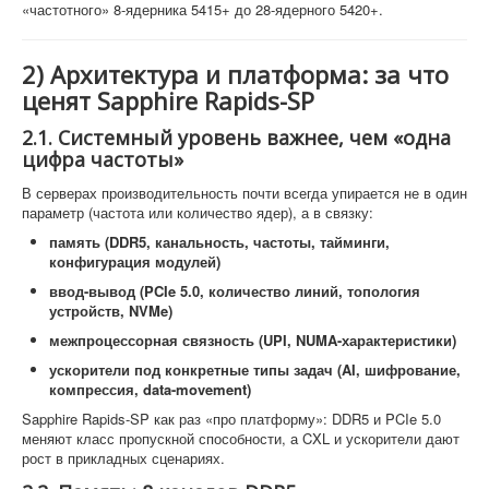
«частотного» 8-ядерника 5415+ до 28-ядерного 5420+.
2) Архитектура и платформа: за что
ценят Sapphire Rapids-SP
2.1. Системный уровень важнее, чем «одна
цифра частоты»
В серверах производительность почти всегда упирается не в один
параметр (частота или количество ядер), а в связку:
память (DDR5, канальность, частоты, тайминги,
конфигурация модулей)
ввод-вывод (PCIe 5.0, количество линий, топология
устройств, NVMe)
межпроцессорная связность (UPI, NUMA-характеристики)
ускорители под конкретные типы задач (AI, шифрование,
компрессия, data-movement)
Sapphire Rapids-SP как раз «про платформу»: DDR5 и PCIe 5.0
меняют класс пропускной способности, а CXL и ускорители дают
рост в прикладных сценариях.