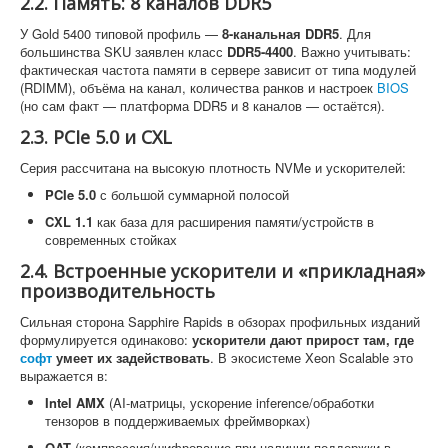
2.2. Память: 8 каналов DDR5
У Gold 5400 типовой профиль —
8-канальная DDR5
. Для
большинства SKU заявлен класс
DDR5-4400
. Важно учитывать:
фактическая частота памяти в сервере зависит от типа модулей
(RDIMM), объёма на канал, количества ранков и настроек
BIOS
(но сам факт — платформа DDR5 и 8 каналов — остаётся).
2.3. PCIe 5.0 и CXL
Серия рассчитана на высокую плотность NVMe и ускорителей:
PCIe 5.0
с большой суммарной полосой
CXL 1.1
как база для расширения памяти/устройств в
современных стойках
2.4. Встроенные ускорители и «прикладная»
производительность
Сильная сторона Sapphire Rapids в обзорах профильных изданий
формулируется одинаково:
ускорители дают прирост там, где
софт
умеет их задействовать
. В экосистеме Xeon Scalable это
выражается в:
Intel AMX
(AI-матрицы, ускорение inference/обработки
тензоров в поддерживаемых фреймворках)
QAT
(компрессия/шифрование при наличии поддержки в