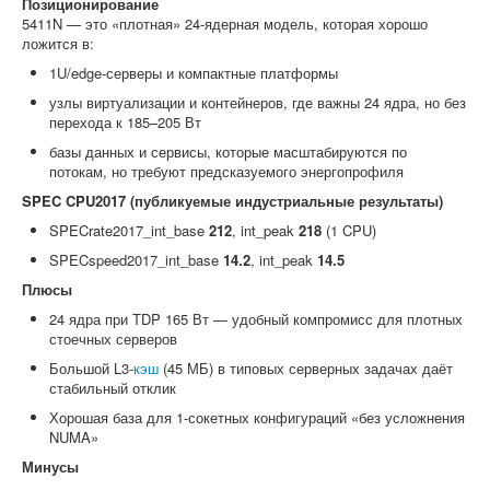
Позиционирование
5411N — это «плотная» 24-ядерная модель, которая хорошо
ложится в:
1U/edge-серверы и компактные платформы
узлы виртуализации и контейнеров, где важны 24 ядра, но без
перехода к 185–205 Вт
базы данных и сервисы, которые масштабируются по
потокам, но требуют предсказуемого энергопрофиля
SPEC CPU2017 (публикуемые индустриальные результаты)
SPECrate2017_int_base
212
, int_peak
218
(1 CPU)
SPECspeed2017_int_base
14.2
, int_peak
14.5
Плюсы
24 ядра при TDP 165 Вт — удобный компромисс для плотных
стоечных серверов
Большой L3-
кэш
(45 МБ) в типовых серверных задачах даёт
стабильный отклик
Хорошая база для 1-сокетных конфигураций «без усложнения
NUMA»
Минусы