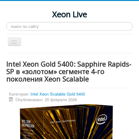
Xeon Live
Искать...
Toggle
Navigation
Главная
Intel Xeon Gold 5400: Sapphire Rapids-
LGA 2011-3
SP в «золотом» сегменте 4-го
поколения Xeon Scalable
LGA 2011
Процессоры
Категория:
Intel Xeon Scalable Gold 5400
Инструкции
Опубликовано: 25 февраля 2026
Рейтинги
Конференция
Системные программы