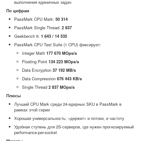
выполнения единичных задач
По цифрам
PassMark CPU Mark:
50 314
PassMark Single Thread:
2 837
Geekbench 6:
1 643 / 14 535
PassMark CPU Test Suite (1 CPU) фиксирует:
Integer Math
177 670 MOps/s
Floating Point
134 223 MOps/s
Data Encryption
37 192 MB/s
Data Compression
676 443 KB/s
Single Thread
2 837 MOps/s
Плюсы
Лучший CPU Mark среди 24-ядерных SKU в PassMark в
рамках этой серии
Хорошая универсальность: «держит» и потоки, и частоту
Удобная ступень для 2S-серверов, где нужен прогнозируемый
performance-per-socket
Минусы