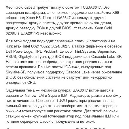
Xeon Gold 6208U требует плату с сокетом FCLGA3647. Это
серверная платформа, а не прямое продолжение китайских X99-
сборок под Xeon E5. Платы LGA3647 используют другие
процессоры, другую память, другое крепление охлаждения,
другую разводку PCIe и другой BIOS. Установить Xeon Gold
6208U в LGA2011-3 невозможно.
Для этой модели подходят серверные платы и платформы на
чипсетах Intel C621/C622/C624/C627, а также фирменные серверы
Dell PowerEdge, HPE ProLiant, Lenovo ThinkSystem, Supermicro,
ASUS, Gigabyte и Tyan, где BIOS поддерживает Cascade Lake-SP.
На практике важнее не бренд, а конкретная ревизия платы и
версия прошивки. Ранние платы LGA3647, выпущенные под
Skylake-SP, получают поддержку Cascade Lake через обновление
BIOS; без обновления система не стартует или некорректно
определяет CPU.
Отдельная тема — механика кулера. LGA3647 встречается в
вариантах Narrow ILM и Square ILM. Радиаторы, рамки и крепёж у
них отличаются. Серверные 1U/2U радиаторы рассчитаны на
сильный поток воздуха от высокооборотистых вентиляторов; в
обычном tower-корпусе они работают плохо. Для тихой рабочей
станции нужен крупный tower-радиатор под правильный ILM или
готовое серверное шасси с продуманным потоком.