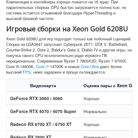
Компиляция и контейнеры хорошо ложатся на 16 ядер. При
параллельных сборках CPU быстро загружается полностью, но
система остаётся отзывчивой благодаря Hyper-Threading и
высокой базовой частоте.
Игровые сборки на Xeon Gold 6208U
Xeon Gold 6208U для игр подходит только как побочный сценарий.
Сборка на LGA3647 запускает Cyberpunk 2077, GTA V, Battlefield,
Counter-Strike 2, Dota 2, Baldur’s Gate 3, Diablo IV и другие игры, но
покупка такого CPU исключительно ради игрового ПК
нерациональна. Современные Ryzen 7 7800X3D, Ryzen 7 9700X,
Core i5-14600K,
Core i7
-14700K и новые
Core Ultra
дают более
высокий
FPS
, ниже задержки и проще охлаждаются.
Видеокарта
Оценка пары с Xeon Gol
GeForce RTX 3060 / 4060
Хорошо
GeForce RTX 4070 / 4070 Super
Нормально
Radeon RX 6700 XT / 6750 XT
Хорошо
Radeon RX 7800 XT
Нормально