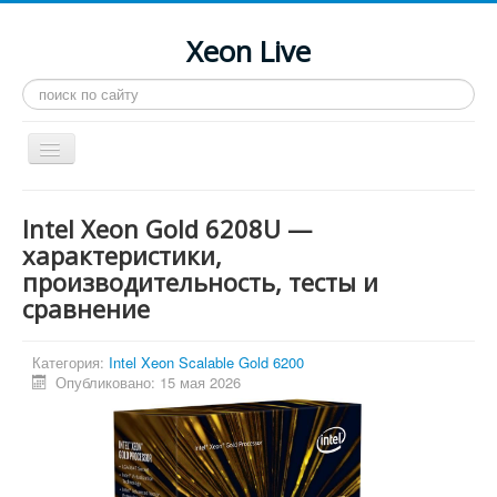
Xeon Live
Искать...
Toggle
Navigation
Главная
Intel Xeon Gold 6208U —
LGA 2011-3
характеристики,
производительность, тесты и
LGA 2011
сравнение
Процессоры
Инструкции
Категория:
Intel Xeon Scalable Gold 6200
Опубликовано: 15 мая 2026
Рейтинги
Конференция
Системные программы