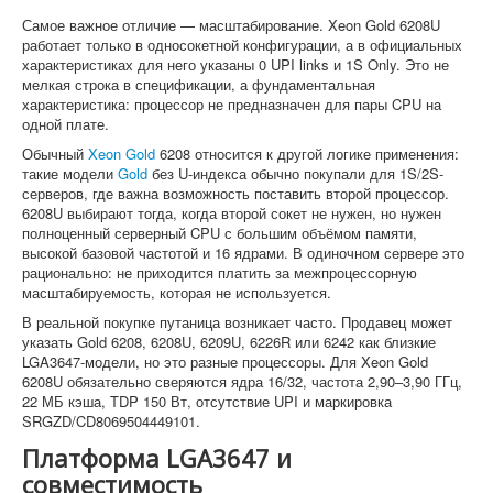
Самое важное отличие — масштабирование. Xeon Gold 6208U
работает только в односокетной конфигурации, а в официальных
характеристиках для него указаны 0 UPI links и 1S Only. Это не
мелкая строка в спецификации, а фундаментальная
характеристика: процессор не предназначен для пары CPU на
одной плате.
Обычный
Xeon Gold
6208 относится к другой логике применения:
такие модели
Gold
без U-индекса обычно покупали для 1S/2S-
серверов, где важна возможность поставить второй процессор.
6208U выбирают тогда, когда второй сокет не нужен, но нужен
полноценный серверный CPU с большим объёмом памяти,
высокой базовой частотой и 16 ядрами. В одиночном сервере это
рационально: не приходится платить за межпроцессорную
масштабируемость, которая не используется.
В реальной покупке путаница возникает часто. Продавец может
указать Gold 6208, 6208U, 6209U, 6226R или 6242 как близкие
LGA3647-модели, но это разные процессоры. Для Xeon Gold
6208U обязательно сверяются ядра 16/32, частота 2,90–3,90 ГГц,
22 МБ кэша, TDP 150 Вт, отсутствие UPI и маркировка
SRGZD/CD8069504449101.
Платформа LGA3647 и
совместимость