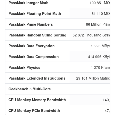
PassMark Integer Math
100 851 MOps
PassMark Floating Point Math
61 110 MOps
PassMark Prime Numbers
86 Million Primes
PassMark Random String Sorting
52 672 Thousand Strings
PassMark Data Encryption
9 223 MBytes
PassMark Data Compression
414 996 KBytes
PassMark Physics
1 270 Frames
PassMark Extended Instructions
29 101 Million Matrices
Geekbench 5 Multi-Core
14
CPU-Monkey Memory Bandwidth
140,7 
CPU-Monkey PCIe Bandwidth
47,3 