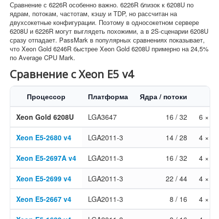
Сравнение с 6226R особенно важно. 6226R близок к 6208U по
ядрам, потокам, частотам, кэшу и TDP, но рассчитан на
двухсокетные конфигурации. Поэтому в односокетном сервере
6208U и 6226R могут выглядеть похожими, а в 2S-сценарии 6208U
сразу отпадает. PassMark в популярных сравнениях показывает,
что Xeon Gold 6246R быстрее Xeon Gold 6208U примерно на 24,5%
по Average CPU Mark.
Сравнение с Xeon E5 v4
Процессор
Платформа
Ядра / потоки
Xeon Gold 6208U
LGA3647
16 / 32
6 × D
Xeon E5-2680 v4
LGA2011-3
14 / 28
4 × D
Xeon E5-2697A v4
LGA2011-3
16 / 32
4 × D
Xeon E5-2699 v4
LGA2011-3
22 / 44
4 × D
Xeon E5-2667 v4
LGA2011-3
8 / 16
4 × D