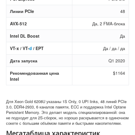
Линии PCIe
48
AVX-512
Да, 2 FMA-блока
Intel DL Boost
Да
VT-x / VT-
d
/ EPT
Да / да / да
Дата запуска
Q1 2020
Рекомендованная цена
$1164
Intel
Для Xeon Gold 6208U указаны 1S Only, 0 UPI links, 48 линий PCIe
3.0, DDR4-2933, 6 каналов памяти, ECC и поддержка Intel Optane
Persistent Memory. Это делает модель специализированной: она
не подходит для 2S-сборок, но хорошо раскрывается в одиночном
сокете с большим объёмом памяти и быстрыми накопителями.
Мегатаблица характеристик,