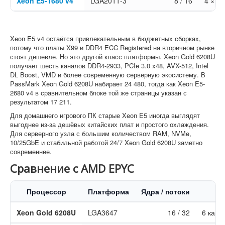
Xeon E5-1680 v4
LGA2011-3
8 / 16
4 × D
Xeon E5 v4 остаётся привлекательным в бюджетных сборках,
потому что платы X99 и DDR4 ECC Registered на вторичном рынке
стоят дешевле. Но это другой класс платформы. Xeon Gold 6208U
получает шесть каналов DDR4-2933, PCIe 3.0 x48, AVX-512, Intel
DL Boost, VMD и более современную серверную экосистему. В
PassMark Xeon Gold 6208U набирает 24 480, тогда как Xeon E5-
2680 v4 в сравнительном блоке той же страницы указан с
результатом 17 211.
Для домашнего игрового ПК старые Xeon E5 иногда выглядят
выгоднее из-за дешёвых китайских плат и простого охлаждения.
Для серверного узла с большим количеством RAM, NVMe,
10/25GbE и стабильной работой 24/7 Xeon Gold 6208U заметно
современнее.
Сравнение с AMD EPYC
Процессор
Платформа
Ядра / потоки
Xeon Gold 6208U
LGA3647
16 / 32
6 кана