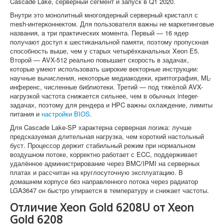
Cascade Lake, серверный сегмент и запуск в Q1 2020.
Внутри это монолитный многоядерный серверный кристалл с
mesh-интерконнектом. Для пользователя важны не маркетинговые
названия, а три практических момента. Первый — 16 ядер
получают доступ к шестиканальной памяти, поэтому пропускная
способность выше, чем у старых четырёхканальных Xeon E5.
Второй — AVX-512 реально повышает скорость в задачах,
которые умеют использовать широкие векторные инструкции:
научные вычисления, некоторые медиакодеки, криптография, ML-
инференс, численные библиотеки. Третий — под тяжёлой AVX-
нагрузкой частота снижается сильнее, чем в обычных integer-
задачах, поэтому для рендера и HPC важны охлаждение, лимиты
питания и
настройки BIOS
.
Для Cascade Lake-SP характерна серверная логика: лучше
предсказуемая длительная нагрузка, чем короткий настольный
буст. Процессор держит стабильный режим при нормальном
воздушном потоке, корректно работает с ECC, поддерживает
удалённое администрирование через BMC/IPMI на серверных
платах и рассчитан на круглосуточную эксплуатацию. В
домашнем корпусе без направленного потока через радиатор
LGA3647 он быстро упирается в температуру и снижает частоты.
Отличие Xeon Gold 6208U от Xeon
Gold 6208