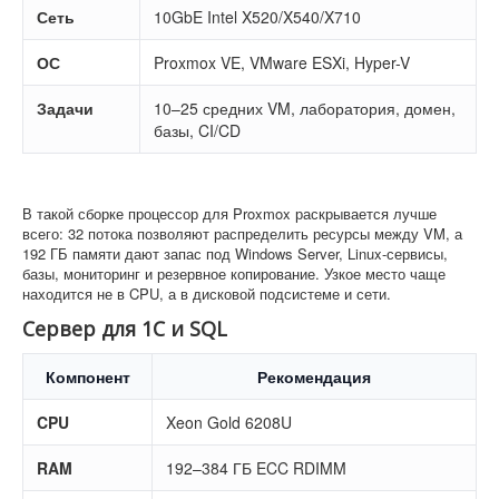
Сеть
10GbE Intel X520/X540/X710
ОС
Proxmox VE, VMware ESXi, Hyper-V
Задачи
10–25 средних VM, лаборатория, домен,
базы, CI/CD
В такой сборке процессор для Proxmox раскрывается лучше
всего: 32 потока позволяют распределить ресурсы между VM, а
192 ГБ памяти дают запас под Windows Server, Linux-сервисы,
базы, мониторинг и резервное копирование. Узкое место чаще
находится не в CPU, а в дисковой подсистеме и сети.
Сервер для 1С и SQL
Компонент
Рекомендация
CPU
Xeon Gold 6208U
RAM
192–384 ГБ ECC RDIMM