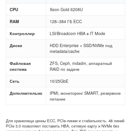
CPU
Xeon Gold 6208U
RAM
128–384 ГБ ECC
Контроллер
LSI/Broadcom HBA в IT Mode
Диски
HDD Enterprise + SSD/NVMe под
metadata/cache
Файловая
ZFS, Ceph, mdadm, аппаратный
система
RAID по задаче
Сеть
10/25GbE
Дополнительно
IPMI, мониторинг SMART, резервное
питание
Для хранилища ценны ECC, PCIe-линии и стабильность. 48 линий
PCIe 3.0 позволяют поставить HBA, сетевую карту и NVMe без