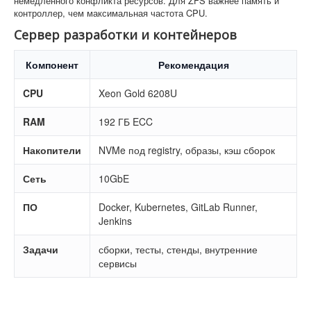
немедленного конфликта ресурсов. Для ZFS важнее память и
контроллер, чем максимальная частота CPU.
Сервер разработки и контейнеров
Компонент
Рекомендация
CPU
Xeon Gold 6208U
RAM
192 ГБ ECC
Накопители
NVMe под registry, образы, кэш сборок
Сеть
10GbE
ПО
Docker, Kubernetes, GitLab Runner,
Jenkins
Задачи
сборки, тесты, стенды, внутренние
сервисы