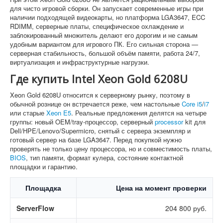
для чисто игровой сборки. Он запускает современные игры при
наличии подходящей видеокарты, но платформа LGA3647, ECC
RDIMM, серверные платы, специфическое охлаждение и
заблокированный множитель делают его дорогим и не самым
удобным вариантом для игрового ПК. Его сильная сторона —
серверная стабильность, большой объём памяти, работа 24/7,
виртуализация и инфраструктурные нагрузки.
Где купить Intel Xeon Gold 6208U
Xeon Gold 6208U относится к серверному рынку, поэтому в
обычной рознице он встречается реже, чем настольные
Core i5
/
i7
или старые
Xeon E5
. Реальные предложения делятся на четыре
группы: новый OEM/tray-процессор, серверный
processor
kit для
Dell/HPE/Lenovo/Supermicro, снятый с сервера экземпляр и
готовый сервер на базе LGA3647. Перед покупкой нужно
проверять не только цену процессора, но и совместимость платы,
BIOS
, тип памяти, формат кулера, состояние контактной
площадки и гарантию.
Площадка
Цена на момент проверки
ServerFlow
204 800 руб.