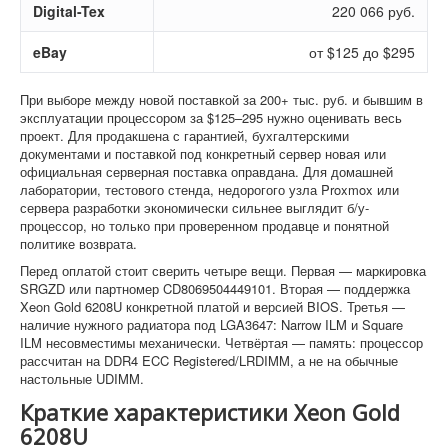
Digital-Tex
220 066 руб.
eBay
от $125 до $295
При выборе между новой поставкой за 200+ тыс. руб. и бывшим в
эксплуатации процессором за $125–295 нужно оценивать весь
проект. Для продакшена с гарантией, бухгалтерскими
документами и поставкой под конкретный сервер новая или
официальная серверная поставка оправдана. Для домашней
лаборатории, тестового стенда, недорогого узла Proxmox или
сервера разработки экономически сильнее выглядит б/у-
процессор, но только при проверенном продавце и понятной
политике возврата.
Перед оплатой стоит сверить четыре вещи. Первая — маркировка
SRGZD или партномер CD8069504449101. Вторая — поддержка
Xeon Gold 6208U конкретной платой и версией BIOS. Третья —
наличие нужного радиатора под LGA3647: Narrow ILM и Square
ILM несовместимы механически. Четвёртая — память: процессор
рассчитан на DDR4 ECC Registered/LRDIMM, а не на обычные
настольные UDIMM.
Краткие характеристики Xeon Gold
6208U