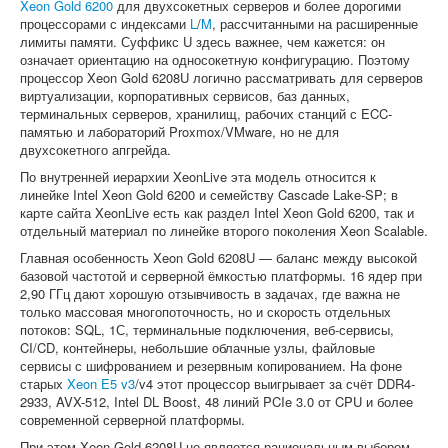
Xeon Gold 6200
для двухсокетных серверов и более дорогими
процессорами с индексами
L
/
M
, рассчитанными на расширенные
лимиты памяти. Суффикс U здесь важнее, чем кажется: он
означает ориентацию на односокетную конфигурацию. Поэтому
процессор Xeon Gold 6208U логично рассматривать для серверов
виртуализации, корпоративных сервисов, баз данных,
терминальных серверов, хранилищ, рабочих станций с ECC-
памятью и лабораторий Proxmox/VMware, но не для
двухсокетного апгрейда.
По внутренней иерархии XeonLive эта модель относится к
линейке Intel Xeon Gold 6200 и семейству Cascade Lake-SP; в
карте сайта XeonLive есть как раздел Intel Xeon Gold 6200, так и
отдельный материал по линейке второго поколения Xeon Scalable.
Главная особенность Xeon Gold 6208U — баланс между высокой
базовой частотой и серверной ёмкостью платформы. 16 ядер при
2,90 ГГц дают хорошую отзывчивость в задачах, где важна не
только массовая многопоточность, но и скорость отдельных
потоков: SQL, 1С, терминальные подключения, веб-сервисы,
CI/CD, контейнеры, небольшие облачные узлы, файловые
сервисы с шифрованием и резервным копированием. На фоне
старых
Xeon E5 v3
/v4 этот процессор выигрывает за счёт DDR4-
2933, AVX-512, Intel DL Boost, 48 линий PCIe 3.0 от CPU и более
современной серверной платформы.
При этом Xeon Gold 6208U не является рациональным выбором