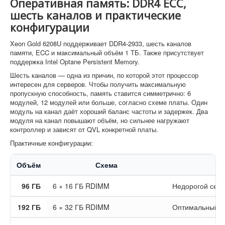
Оперативная память: DDR4 ECC,
шесть каналов и практические
конфигурации
Xeon Gold 6208U поддерживает DDR4-2933, шесть каналов
памяти, ECC и максимальный объём 1 ТБ. Также присутствует
поддержка Intel Optane Persistent Memory.
Шесть каналов — одна из причин, по которой этот процессор
интересен для серверов. Чтобы получить максимальную
пропускную способность, память ставится симметрично: 6
модулей, 12 модулей или больше, согласно схеме платы. Один
модуль на канал даёт хороший баланс частоты и задержек. Два
модуля на канал повышают объём, но сильнее нагружают
контроллер и зависят от QVL конкретной платы.
Практичные конфигурации:
Объём
Схема
96 ГБ
6 × 16 ГБ RDIMM
Недорогой серв
192 ГБ
6 × 32 ГБ RDIMM
Оптимальный ст