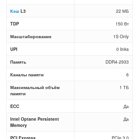
Кэш
L3
22 МБ
TDP
150 Вт
Масштабирование
1S Only
UPI
0 links
Память
DDR4-2933
Каналы памяти
6
Максимальный объём
1 ТБ
памяти
ECC
Да
Intel Optane Persistent
Да
Memory
PCI Express
PCIe 3.0