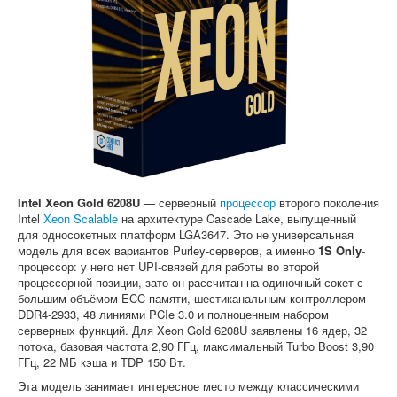
Софт
Intel Xeon Gold 6208U
— серверный
процессор
второго поколения
Intel
Xeon Scalable
на архитектуре Cascade Lake, выпущенный
для односокетных платформ LGA3647. Это не универсальная
модель для всех вариантов Purley-серверов, а именно
1S Only
-
процессор: у него нет UPI-связей для работы во второй
процессорной позиции, зато он рассчитан на одиночный сокет с
большим объёмом ECC-памяти, шестиканальным контроллером
DDR4-2933, 48 линиями PCIe 3.0 и полноценным набором
серверных функций. Для Xeon Gold 6208U заявлены 16 ядер, 32
потока, базовая частота 2,90 ГГц, максимальный Turbo Boost 3,90
ГГц, 22 МБ кэша и TDP 150 Вт.
Эта модель занимает интересное место между классическими