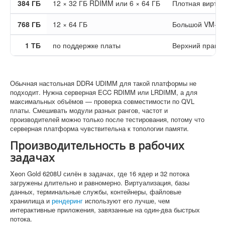
384 ГБ
12 × 32 ГБ RDIMM или 6 × 64 ГБ
Плотная виртуа
768 ГБ
12 × 64 ГБ
Большой VM-хос
1 ТБ
по поддержке платы
Верхний практи
Обычная настольная DDR4 UDIMM для такой платформы не
подходит. Нужна серверная ECC RDIMM или LRDIMM, а для
максимальных объёмов — проверка совместимости по QVL
платы. Смешивать модули разных рангов, частот и
производителей можно только после тестирования, потому что
серверная платформа чувствительна к топологии памяти.
Производительность в рабочих
задачах
Xeon Gold 6208U силён в задачах, где 16 ядер и 32 потока
загружены длительно и равномерно. Виртуализация, базы
данных, терминальные службы, контейнеры, файловые
хранилища и
рендеринг
используют его лучше, чем
интерактивные приложения, завязанные на один-два быстрых
потока.