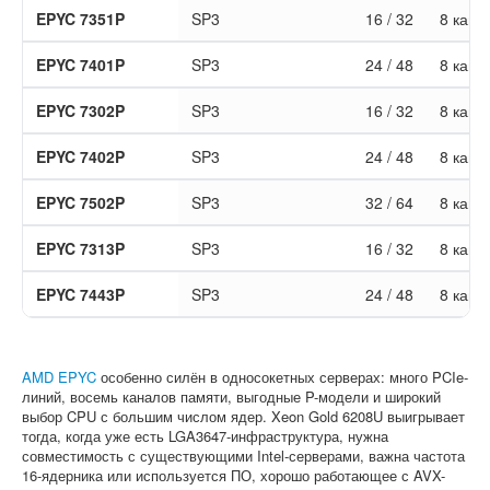
EPYC 7351P
SP3
16 / 32
8 кана
EPYC 7401P
SP3
24 / 48
8 кана
EPYC 7302P
SP3
16 / 32
8 кана
EPYC 7402P
SP3
24 / 48
8 кана
EPYC 7502P
SP3
32 / 64
8 кана
EPYC 7313P
SP3
16 / 32
8 кана
EPYC 7443P
SP3
24 / 48
8 кана
AMD EPYC
особенно силён в односокетных серверах: много PCIe-
линий, восемь каналов памяти, выгодные P-модели и широкий
выбор CPU с большим числом ядер. Xeon Gold 6208U выигрывает
тогда, когда уже есть LGA3647-инфраструктура, нужна
совместимость с существующими Intel-серверами, важна частота
16-ядерника или используется ПО, хорошо работающее с AVX-