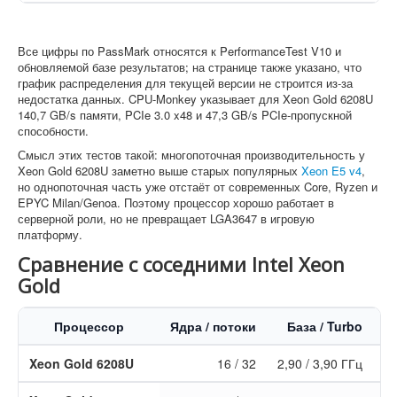
Все цифры по PassMark относятся к PerformanceTest V10 и
обновляемой базе результатов; на странице также указано, что
график распределения для текущей версии не строится из-за
недостатка данных. CPU-Monkey указывает для Xeon Gold 6208U
140,7 GB/s памяти, PCIe 3.0 x48 и 47,3 GB/s PCIe-пропускной
способности.
Смысл этих тестов такой: многопоточная производительность у
Xeon Gold 6208U заметно выше старых популярных
Xeon E5 v4
,
но однопоточная часть уже отстаёт от современных Core, Ryzen и
EPYC Milan/Genoa. Поэтому процессор хорошо работает в
серверной роли, но не превращает LGA3647 в игровую
платформу.
Сравнение с соседними Intel Xeon
Gold
Процессор
Ядра / потоки
База / Turbo
Xeon Gold 6208U
16 / 32
2,90 / 3,90 ГГц