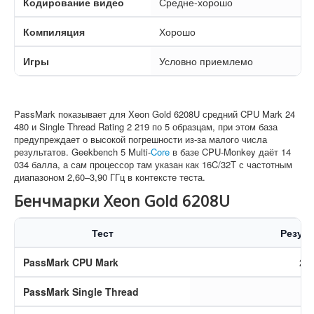
Кодирование видео
Средне-хорошо
Компиляция
Хорошо
Игры
Условно приемлемо
PassMark показывает для Xeon Gold 6208U средний CPU Mark 24
480 и Single Thread Rating 2 219 по 5 образцам, при этом база
предупреждает о высокой погрешности из-за малого числа
результатов. Geekbench 5 Multi-
Core
в базе CPU-Monkey даёт 14
034 балла, а сам процессор там указан как 16C/32T с частотным
диапазоном 2,60–3,90 ГГц в контексте теста.
Бенчмарки Xeon Gold 6208U
Тест
Резуль
PassMark CPU Mark
24
PassMark Single Thread
2