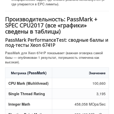
где упираются в EPC лимиты).
Производительность: PassMark +
SPEC CPU2017 (все «графики»
сведены в таблицы)
PassMark PerformanceTest: сводные баллы и
под-тесты Xeon 6741P
PassMark для Xeon 6741P показывает (важная оговорка самой
базы — опубликован 1 результат, погрешность отмечена как
высокая).
Метрика (PassMark)
Значение
CPU Mark (Multithread)
100,660
Single Thread Rating
3,195
Integer Math
458,058 MOps/Sec