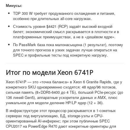
Минусы:
TDP 300 W требует продуманного охлаждения и питания,
особенно при длительных all-core нагрузках.
Стоимость уровня $4421 (RCP) задаёт высокий входной
билет; экономический смысл раскрывается в плотности и в
платформенных преимуществах, а не в «дешёвом ядре».
По PassMark база пока малонасыщена (1 результат), поэтому
для точного прогноза в узких задачах лучше опираться на
SPEC и профильные тесты под конкретную нагрузку.
Итог по модели Xeon 6741P
Xeon 6741P — это «точка баланса» в Xeon 6 Granite Rapids, где у
конкретного SKU одновременно сходятся: 48 ядер/96 потоков,
сильная память (8×DDR5-6400 до 4 ТБ), большой PCIe-ресурс (до
136 линий Gen5), аппаратные ускорители данных и AMX, плюс
уникальное для модели деление HP/LP ядер (12 + 36).
В инфраструктуре этот процессор раскрывается в 1-сокетных
серверах под виртуализацию, БД, storage-узлы и CPU-
ориентированный AI-инференс; при этом публичные SPEC
CPU2017 на PowerEdge R470 дают конкретные ориентиры для