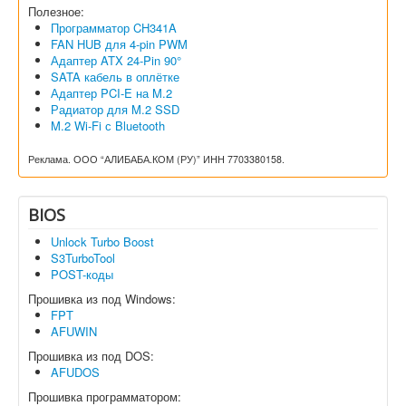
Полезное:
Программатор CH341A
FAN HUB для 4-pin PWM
Адаптер ATX 24-Pin 90°
SATA кабель в оплётке
Адаптер PCI-E на M.2
Радиатор для M.2 SSD
M.2 Wi-Fi с Bluetooth
Реклама. ООО “АЛИБАБА.КОМ (РУ)” ИНН 7703380158.
BIOS
Unlock Turbo Boost
S3TurboTool
POST-коды
Прошивка из под Windows:
FPT
AFUWIN
Прошивка из под DOS:
AFUDOS
Прошивка программатором: