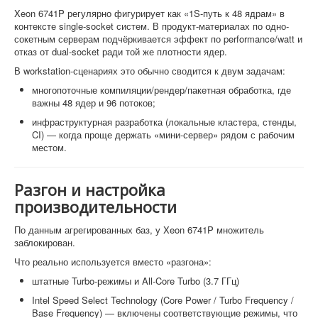
Xeon 6741P регулярно фигурирует как «1S-путь к 48 ядрам» в
контексте single-socket систем. В продукт-материалах по одно-
сокетным серверам подчёркивается эффект по performance/watt и
отказ от dual-socket ради той же плотности ядер.
В workstation-сценариях это обычно сводится к двум задачам:
многопоточные компиляции/рендер/пакетная обработка, где
важны 48 ядер и 96 потоков;
инфраструктурная разработка (локальные кластера, стенды,
CI) — когда проще держать «мини-сервер» рядом с рабочим
местом.
Разгон и настройка
производительности
По данным агрегированных баз, у Xeon 6741P множитель
заблокирован.
Что реально используется вместо «разгона»:
штатные Turbo-режимы и All-Core Turbo (3.7 ГГц)
Intel Speed Select Technology (Core Power / Turbo Frequency /
Base Frequency) — включены соответствующие режимы, что