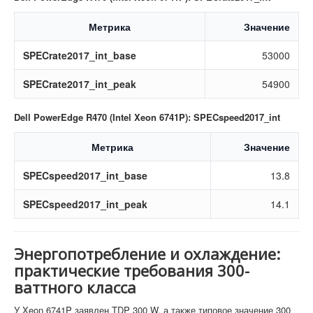
Метрика
Значение
SPECrate2017_int_base
53000
SPECrate2017_int_peak
54900
Dell PowerEdge R470 (Intel Xeon 6741P): SPECspeed2017_int
Метрика
Значение
SPECspeed2017_int_base
13.8
SPECspeed2017_int_peak
14.1
Энергопотребление и охлаждение:
практические требования 300-
ваттного класса
У Xeon 6741P заявлен TDP 300 W, а также типовое значение 300