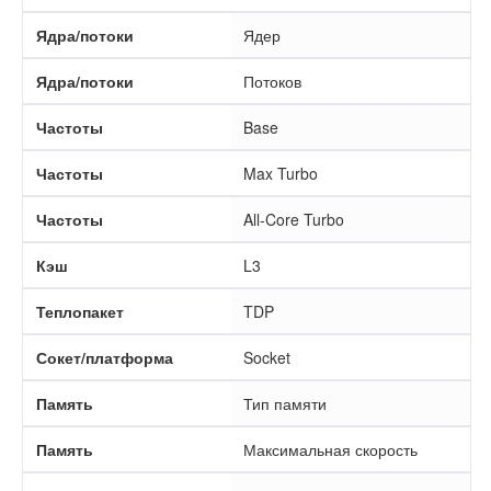
Ядра/потоки
Ядер
Ядра/потоки
Потоков
Частоты
Base
Частоты
Max Turbo
Частоты
All-Core Turbo
Кэш
L3
Теплопакет
TDP
Сокет/платформа
Socket
Память
Тип памяти
Память
Максимальная скорость