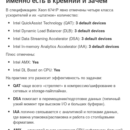
именно есть в кремнии и зачем
В спецификациях Xeon 6741P явно отмечены четыре класса
ускорителей и их «штатное» количество:
Intel QuickAssist Technology (QAT):
3 default devices
Intel Dynamic Load Balancer (DLB):
3 default devices
Intel Data Streaming Accelerator (DSA):
3 default devices
Intel In-memory Analytics Accelerator (IAA):
3 default devices
Плюс отмечены:
Intel AMX:
Yes
Intel DL Boost on CPU:
Yes
На практике это разносит эффективность по задачам:
QAT
чаще всего «стреляет» в компрессию/шифрование в
сетевых и storage-пайплайнах.
DSA
помогает в перемещении/подготовке данных (типичный
узкий момент при высоком I/O и больших буферах).
IAA
логично связывается с аналитикой и потоками данных,
где важна упаковка/распаковка и работа со столбцовыми
форматами.
AMX
— ключевой рычаг ускорения CPU-инференса: большой