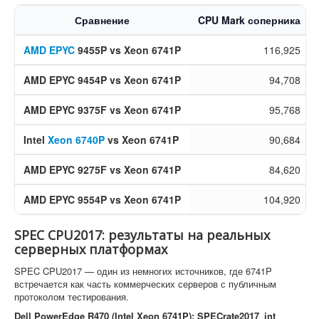
Сравнение
CPU Mark соперника
AMD EPYC
9455P vs Xeon 6741P
116,925
AMD EPYC 9454P vs Xeon 6741P
94,708
AMD EPYC 9375F vs Xeon 6741P
95,768
Intel
Xeon 6740P
vs Xeon 6741P
90,684
AMD EPYC 9275F vs Xeon 6741P
84,620
AMD EPYC 9554P vs Xeon 6741P
104,920
SPEC CPU2017: результаты на реальных
серверных платформах
SPEC CPU2017 — один из немногих источников, где 6741P
встречается как часть коммерческих серверов с публичным
протоколом тестирования.
Dell PowerEdge R470 (Intel Xeon 6741P): SPECrate2017_int