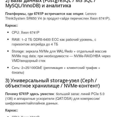
2) Базы данных (PostgreSQL / MS SQL /
MySQL/InnoDB) и аналитика
Платформы, где 6741P встречается как опция
: Lenovo
ThinkSystem SR650 V4 (в продукт-гайде перечислен Xeon 6741P).
Каркас:
CPU: Xeon 6741P
RAM: 1–2 ТБ DDR5-6400 ECC как рабочий уровень, с
горизонтом апгрейда до 4 ТБ
Storage: зеркала NVMe для WAL/Redo + отдельный массив
NVMe под data; при необходимости — NVMe-RAID/HBA через
VMD/вендорный стек
Сеть: 2×25/100GbE (репликация + клиентский трафик +
бэкапы)
3) Универсальный storage-узел (Ceph /
объектное хранилище / NVMe-контент)
Почему 6741P здесь уместен
: большой запас линий PCIe 5.0
(136) и аппаратные ускорители (QAT/DSA) для компрессии/
шифрования/пайплайнов данных.
Каркас: