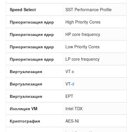
Speed Select
SST Performance Profile
Приоритизация ядер
High Priority Cores
Приоритизация ядер
HP core frequency
Приоритизация ядер
Low Priority Cores
Приоритизация ядер
LP core frequency
Виртуализация
VT-x
Виртуализация
VT-
d
Виртуализация
EPT
Изоляция VM
Intel TDX
Криптография
AES-NI