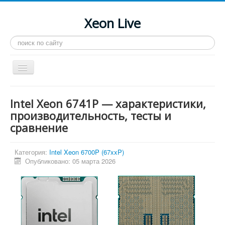
Xeon Live
Искать...
Toggle
Navigation
Главная
Intel Xeon 6741P — характеристики,
LGA 2011-3
производительность, тесты и
сравнение
LGA 2011
Процессоры
Категория:
Intel Xeon 6700P (67xxP)
Инструкции
Опубликовано: 05 марта 2026
Рейтинги
Конференция
Системные программы