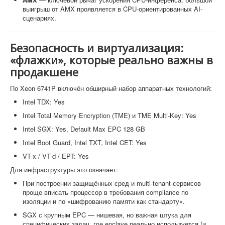
выигрыш от AMX проявляется в CPU-ориентированных AI-
сценариях.
Безопасность и виртуализация:
«флажки», которые реально важны в
продакшене
По Xeon 6741P включён обширный набор аппаратных технологий:
Intel TDX: Yes
Intel Total Memory Encryption (TME) и TME Multi-Key: Yes
Intel SGX: Yes, Default Max EPC 128 GB
Intel Boot Guard, Intel TXT, Intel CET: Yes
VT-x / VT-d / EPT: Yes
Для инфраструктуры это означает:
При построении защищённых сред и multi-tenant-сервисов
проще вписать процессор в требования compliance по
изоляции и по «шифрованию памяти как стандарту».
SGX с крупным EPC — нишевая, но важная штука для
специфических задач, где enclave реально используется (и