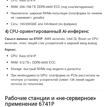
CPU: Xeon 6741P
RAM: 256–768 ГБ DDR5-6400 ECC (под кэш/метаданные)
Накопители: широкая NVMe-популяция (платформа по линиям
не «зажимает» дизайн)
Сеть: 100/200GbE или Infiniband (по фабрике)
4) CPU-ориентированный AI-инференс
Смысл именно на 6741P
: AMX включён, Intel DL Boost on CPU
включён, плюс общий стек ускорителей и широкий ввод-вывод.
Каркас:
CPU: Xeon 6741P
RAM: 512 ГБ+ DDR5-6400 ECC
Storage: быстрый NVMe под модели и датасеты
При необходимости GPU: платформа по PCIe рассчитана на
плотную установку ускорителей (лимит 136 линий задаёт
потолок по топологии).
Рабочие станции и «не-серверное»
применение 6741P