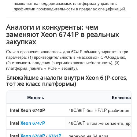
позволяет на поддерживаемых платформах управлять
профилями производительности в пределах спецификаций.
Аналоги и конкуренты: чем
заменяют Xeon 6741P в реальных
закупках
Смысл сравнения «аналогов» для 6741P обычно упирается в три
параметра: (1) производительность в «массовых» CPU-задачах,
(2) стоимость владения (энергия/охлаждение/плотность), (3)
платформа (память + PCIe + security).
Ближайшие аналоги внутри Xeon 6 (P-cores,
тот же класс платформы)
Модель
Ключевая 
Intel Xeon 6740P
48C/96T без HP/LP разбиения
Intel
Xeon 6747P
48C/96T в том же сегменте, друг
Intel
Xeon 6760P
/
6761P
переход на 64 ядра