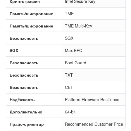
Криптография
Intel Secure Key
Память/шифрование
TME
Память/шифрование
TME Multi-Key
Безопасность
SGX
SGX
Max EPC
Безопасность
Boot Guard
Безопасность
TXT
Безопасность
CET
Надёжность
Platform Firmware Resilience
Дополнительно
64-bit
Прайс-ориентир
Recommended Customer Price