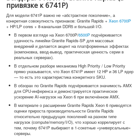
привязке к 6741P)
Для модели 6741P важно не «абстрактное поколение», а
конкретная совокупность признаков: Granite Rapids +
Xeon 6700P
+ HP/LP cores + 8-канальная DDR5 и большой I/O.
В первом взгляде на Xeon 6700P/
6500P
подчёркивается
удачность линейки Granite Rapids-SP для массовых
внедрений и делается акцент на платформенных эффектах
(компоновка, ввод-вывод, практическая ценность серии в
реальных серверах).
В отдельном разборе механизма High Priority / Low Priority
прямо указывается, что Xeon 6741P имеет 12 HP и 36 LP ядер
— то есть это характеристика конкретного SKU.
В обзорах по Granite Rapids подчёркивается значимость AMX
для CPU-инференса и демонстрируется практическое
ускорение AI-нагрузок на Xeon 6 при включённом AMX.
В материале о расширении Granite Rapids Xeon 6 приводятся
оценки прироста производительности Granite Rapids
относительно предыдущих поколений на разном типе
нагрузок (compute/memory/I/O), что хорошо коррелирует с
тем, почему 6741P выбирают в 1-сокетные «универсальные»
серверы.