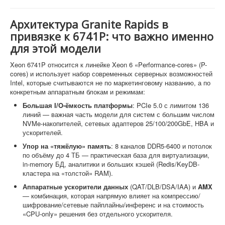
Архитектура Granite Rapids в
привязке к 6741P: что важно именно
для этой модели
Xeon 6741P относится к линейке Xeon 6 «Performance-cores» (P-
cores) и использует набор современных серверных возможностей
Intel, которые считываются не по маркетинговому названию, а по
конкретным аппаратным блокам и режимам:
Большая I/O-ёмкость платформы
: PCIe 5.0 с лимитом 136
линий — важная часть модели для систем с большим числом
NVMe-накопителей, сетевых адаптеров 25/100/200GbE, HBA и
ускорителей.
Упор на «тяжёлую» память
: 8 каналов DDR5-6400 и потолок
по объёму до 4 ТБ — практическая база для виртуализации,
in-memory БД, аналитики и больших кэшей (Redis/KeyDB-
кластера на «толстой» RAM).
Аппаратные ускорители данных
(QAT/DLB/DSA/IAA) и
AMX
— комбинация, которая напрямую влияет на компрессию/
шифрование/сетевые пайплайны/инференс и на стоимость
«CPU-only» решения без отдельного ускорителя.