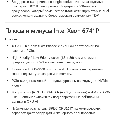
Вендорные материалы по single-socket системам отдельно
фиксируют 6741P как пример 48-ядерного 300-ваттного
процессора, который заменяет по плотности ядер старые dual-
socket конфигурации с более высоким суммарным TDP.
Плюсы и минусы Intel Xeon 6741P
Плюсы:
48C/96T в 1-сокетном классе с сильной платформой по
памяти и PCIe.
High Priority / Low Priority cores (12 + 36) как инструмент
предсказуемого QoS в смешанных нагрузках.
8 каналов DDR5-6400 и потолок 4 ТБ памяти — серьёзный
запас под виртуализацию и in-memory.
PCIe 5.0 до 136 линий — редкий уровень свободы для NVMe
и сети.
Ускорители QAT/DLB/DSA/IAA (по 3 устройства) + AMX и AVX-
512 — сильная «начинка» под современные пайплайны
данных и CPU-AI.
Публичные результаты SPEC CPU2017 на коммерческих
серверах дают опору для инженерного планирования.