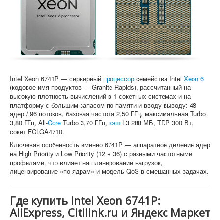
Софт
Intel Xeon 6741P — серверный
процессор
семейства Intel
Xeon 6
(кодовое имя продуктов — Granite Rapids), рассчитанный на
высокую плотность вычислений в 1-сокетных системах и на
платформу с большим запасом по памяти и вводу-выводу: 48
ядер / 96 потоков, базовая частота 2,50 ГГц, максимальная Turbo
3,80 ГГц, All-
Core
Turbo 3,70 ГГц,
кэш
L3 288 МБ, TDP 300 Вт,
сокет FCLGA4710.
Ключевая особенность именно 6741P — аппаратное деление ядер
на High Priority и Low Priority (12 + 36) с разными частотными
профилями, что влияет на планирование нагрузок,
лицензирование «по ядрам» и модель QoS в смешанных задачах.
Где купить Intel Xeon 6741P:
AliExpress, Citilink.ru и Яндекс Маркет