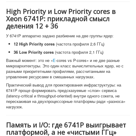
High Priority и Low Priority cores в
Xeon 6741P: прикладной смысл
деления 12 + 36
У 6741P аппаратно задано разбиение на две группы ядер:
12 High Priority cores
(частота профиля 2,6 ГГц)
36 Low Priority cores
(частота профиля 2,1 ГГц)
Важный момент: это не «
E
-cores vs P-cores» и не две разные
микроархитектуры. Это один класс вычислительных ядер, но с
разными приоритетными профилями, рассчитанными на
управление ресурсами в смешанных нагрузках.
Практический вывод для проектирования инфраструктуры: на
6741P проще формировать предсказуемые «слои» сервиса
(latency-critical и throughput-oriented) внутри одного сокета, не
перескакивая на двухпроцессорные платформы ради «разноса»
нагрузок.
Память и I/O: где 6741P выигрывает
платформой, а не «чистыми ГГц»