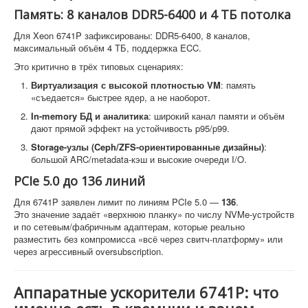
Память: 8 каналов DDR5-6400 и 4 ТБ потолка
Для Xeon 6741P зафиксированы: DDR5-6400, 8 каналов,
максимальный объём 4 ТБ, поддержка ECC.
Это критично в трёх типовых сценариях:
Виртуализация с высокой плотностью VM
: память
«съедается» быстрее ядер, а не наоборот.
In-memory БД и аналитика
: широкий канал памяти и объём
дают прямой эффект на устойчивость p95/p99.
Storage-узлы (Ceph/ZFS-ориентированные дизайны)
:
большой ARC/metadata-кэш и высокие очереди I/O.
PCIe 5.0 до 136 линий
Для 6741P заявлен лимит по линиям PCIe 5.0 —
136
.
Это значение задаёт «верхнюю планку» по числу NVMe-устройств
и по сетевым/фабричным адаптерам, которые реально
разместить без компромисса «всё через свитч-платформу» или
через агрессивный oversubscription.
Аппаратные ускорители 6741P: что