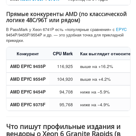
Прямые конкуренты AMD (по классической
логике 48C/96T или рядом)
В PassMark у Xeon 6741P есть «популярные сравнения» с
EPYC
9454P/9455P/9554P и др. — это удобная точка для прикладной
прикидки.
Конкурент
CPU Mark
Как выглядит относитель
AMD EPYC 9455P
116,925
выше на +16.2%
AMD EPYC 9554P
104,920
выше на +4.2%
AMD EPYC 9454P
94,708
ниже на −5.9%
AMD EPYC 9375F
95,768
ниже на −4.9%
Что пишут профильные издания и
вендоры о Xeon 6 Granite Rapids (в