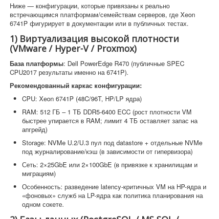
Ниже — конфигурации, которые привязаны к реально
встречающимся платформам/семействам серверов, где Xeon
6741P фигурирует в документации или в публичных тестах.
1) Виртуализация высокой плотности
(VMware / Hyper-V / Proxmox)
База платформы
: Dell PowerEdge R470 (публичные SPEC
CPU2017 результаты именно на 6741P).
Рекомендованный каркас конфигурации:
CPU: Xeon 6741P (48C/96T, HP/LP ядра)
RAM: 512 ГБ – 1 ТБ DDR5-6400 ECC (рост плотности VM
быстрее упирается в RAM; лимит 4 ТБ оставляет запас на
апгрейд)
Storage: NVMe U.2/U.3 пул под datastore + отдельные NVMe
под журналирование/кэш (в зависимости от гипервизора)
Сеть: 2×25GbE или 2×100GbE (в привязке к хранилищам и
миграциям)
Особенность: разведение latency-критичных VM на HP-ядра и
«фоновых» служб на LP-ядра как политика планирования на
одном сокете.