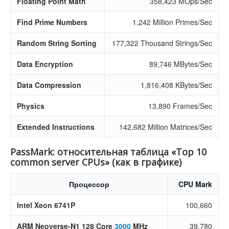
Floating Point Math
358,423 MOps/Sec
Find Prime Numbers
1,242 Million Primes/Sec
Random String Sorting
177,322 Thousand Strings/Sec
Data Encryption
89,746 MBytes/Sec
Data Compression
1,816,408 KBytes/Sec
Physics
13,890 Frames/Sec
Extended Instructions
142,682 Million Matrices/Sec
PassMark: относительная таблица «Top 10
common server CPUs» (как в графике)
Процессор
CPU Mark
Intel Xeon 6741P
100,660
ARM Neoverse-N1 128 Core
3000
MHz
39,780