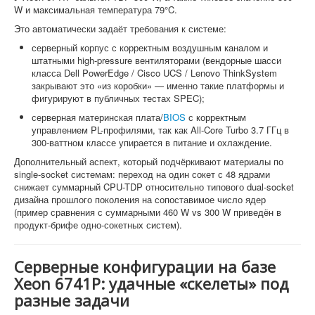
W и максимальная температура 79°C.
Это автоматически задаёт требования к системе:
серверный корпус с корректным воздушным каналом и
штатными high-pressure вентиляторами (вендорные шасси
класса Dell PowerEdge / Cisco UCS / Lenovo ThinkSystem
закрывают это «из коробки» — именно такие платформы и
фигурируют в публичных тестах SPEC);
серверная материнская плата/
BIOS
с корректным
управлением PL-профилями, так как All-Core Turbo 3.7 ГГц в
300-ваттном классе упирается в питание и охлаждение.
Дополнительный аспект, который подчёркивают материалы по
single-socket системам: переход на один сокет с 48 ядрами
снижает суммарный CPU-TDP относительно типового dual-socket
дизайна прошлого поколения на сопоставимое число ядер
(пример сравнения с суммарными 460 W vs 300 W приведён в
продукт-брифе одно-сокетных систем).
Серверные конфигурации на базе
Xeon 6741P: удачные «скелеты» под
разные задачи