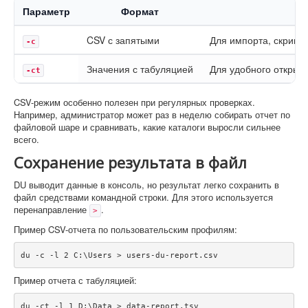
Параметр
Формат
CSV с запятыми
Для импорта, скрипт
-c
Значения с табуляцией
Для удобного открыти
-ct
CSV-режим особенно полезен при регулярных проверках.
Например, администратор может раз в неделю собирать отчет по
файловой шаре и сравнивать, какие каталоги выросли сильнее
всего.
Сохранение результата в файл
DU выводит данные в консоль, но результат легко сохранить в
файл средствами командной строки. Для этого используется
перенаправление
.
>
Пример CSV-отчета по пользовательским профилям:
du -c -l 2 C:\Users > users-du-report.csv
Пример отчета с табуляцией:
du -ct -l 1 D:\Data > data-report.tsv