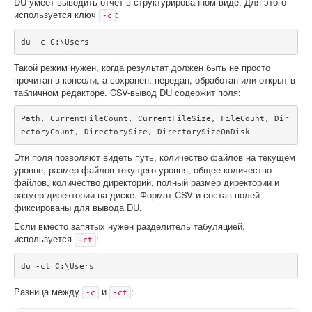
DU умеет выводить отчет в структурированном виде. Для этого
используется ключ
:
-c
du -c C:\Users
Такой режим нужен, когда результат должен быть не просто
прочитан в консоли, а сохранен, передан, обработан или открыт в
табличном редакторе. CSV-вывод DU содержит поля:
Path, CurrentFileCount, CurrentFileSize, FileCount, Dir
ectoryCount, DirectorySize, DirectorySizeOnDisk
Эти поля позволяют видеть путь, количество файлов на текущем
уровне, размер файлов текущего уровня, общее количество
файлов, количество директорий, полный размер директории и
размер директории на диске. Формат CSV и состав полей
фиксированы для вывода DU.
Если вместо запятых нужен разделитель табуляцией,
используется
:
-ct
du -ct C:\Users
Разница между
и
:
-c
-ct