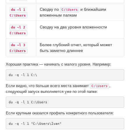
Сводку по
и ближайшим
du -l 1 
C:\Users
вложенным папкам
C:\Users
Сводку на два уровня вложенности
du -l 2 
C:\Users
Более глубокий отчет, который может
du -l 3 
быть заметно длиннее
C:\Users
Хорошая практика — начинать с малого уровня. Например:
du -q -l 1 C:\
Если видно, что больше всего места занимает
,
C:\Users
следующий запуск выполняется уже по этой папке:
du -q -l 1 C:\Users
Если крупным оказался профиль конкретного пользователя:
du -q -l 1 "C:\Users\Ivan"