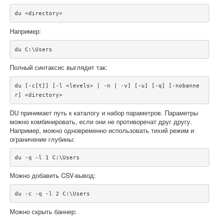
du <directory>
Например:
du C:\Users
Полный синтаксис выглядит так:
du [-c[t]] [-l <levels> | -n | -v] [-u] [-q] [-nobanne
r] <directory>
DU принимает путь к каталогу и набор параметров. Параметры
можно комбинировать, если они не противоречат друг другу.
Например, можно одновременно использовать тихий режим и
ограничение глубины:
du -q -l 1 C:\Users
Можно добавить CSV-вывод:
du -c -q -l 2 C:\Users
Можно скрыть баннер: