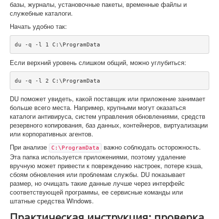
базы, журналы, установочные пакеты, временные файлы и
служебные каталоги.
Начать удобно так:
du -q -l 1 C:\ProgramData
Если верхний уровень слишком общий, можно углубиться:
du -q -l 2 C:\ProgramData
DU поможет увидеть, какой поставщик или приложение занимает
больше всего места. Например, крупными могут оказаться
каталоги антивируса, систем управления обновлениями, средств
резервного копирования, баз данных, контейнеров, виртуализации
или корпоративных агентов.
При анализе
важно соблюдать осторожность.
C:\ProgramData
Эта папка используется приложениями, поэтому удаление
вручную может привести к повреждению настроек, потере кэша,
сбоям обновления или проблемам службы. DU показывает
размер, но очищать такие данные лучше через интерфейс
соответствующей программы, ее сервисные команды или
штатные средства Windows.
Практическая инструкция: проверка