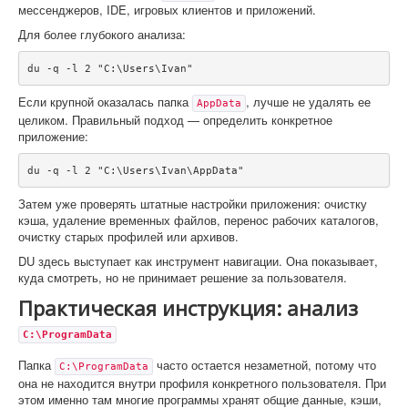
мессенджеров, IDE, игровых клиентов и приложений.
Для более глубокого анализа:
du -q -l 2 "C:\Users\Ivan"
Если крупной оказалась папка
, лучше не удалять ее
AppData
целиком. Правильный подход — определить конкретное
приложение:
du -q -l 2 "C:\Users\Ivan\AppData"
Затем уже проверять штатные настройки приложения: очистку
кэша, удаление временных файлов, перенос рабочих каталогов,
очистку старых профилей или архивов.
DU здесь выступает как инструмент навигации. Она показывает,
куда смотреть, но не принимает решение за пользователя.
Практическая инструкция: анализ
C:\ProgramData
Папка
часто остается незаметной, потому что
C:\ProgramData
она не находится внутри профиля конкретного пользователя. При
этом именно там многие программы хранят общие данные, кэши,