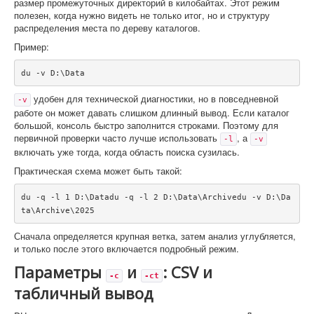
размер промежуточных директорий в килобайтах. Этот режим
полезен, когда нужно видеть не только итог, но и структуру
распределения места по дереву каталогов.
Пример:
du -v D:\Data
удобен для технической диагностики, но в повседневной
-v
работе он может давать слишком длинный вывод. Если каталог
большой, консоль быстро заполнится строками. Поэтому для
первичной проверки часто лучше использовать
, а
-l
-v
включать уже тогда, когда область поиска сузилась.
Практическая схема может быть такой:
du -q -l 1 D:\Datadu -q -l 2 D:\Data\Archivedu -v D:\Da
ta\Archive\2025
Сначала определяется крупная ветка, затем анализ углубляется,
и только после этого включается подробный режим.
Параметры
и
: CSV и
-c
-ct
табличный вывод