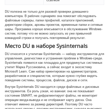
DU полезна не только для разовой проверки домашнего
компьютера. В рабочих сценариях она помогает обследовать
файловые серверы, папки профилей, каталоги приложений,
директории сборок, архивы проектов, временные папки и сетевые
шары. Программа хорошо вписывается в обслуживание Windows-
систем, потому что ее можно запускать из уже привычной
командной строки и получать повторяемый результат.
Место DU в наборе Sysinternals
DU относится к утилитам Sysinternals — набору инструментов для
управления, диагностики и устранения проблем в Windows-среде.
Sysinternals появился как площадка для продвинутых системных
утилит Марка Руссиновича, а сейчас входит в экосистему
Microsoft Learn. Сам набор ориентирован на администраторов,
разработчиков и специалистов, которым нужно глубже видеть
поведение системы, процессов, файлов, дисков и сети.
Внутри Sysinternals DU находится среди файловых и дисковых
инструментов. Ее роль узкая, но важная: она не показывает
состояние SMART, не дефрагментирует файлы, не мониторит
операции ввода-вывода и не отображает карту диска. Она
отвечает именно за размер директорий. Поэтому DU часто
используют рядом с другими инструментами: сначала выясняют,