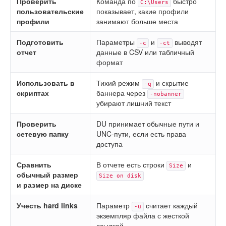
Проверить
Команда по
быстро
C:\Users
пользовательские
показывает, какие профили
профили
занимают больше места
Подготовить
Параметры
и
выводят
-c
-ct
отчет
данные в CSV или табличный
формат
Использовать в
Тихий режим
и скрытие
-q
скриптах
баннера через
-nobanner
убирают лишний текст
Проверить
DU принимает обычные пути и
сетевую папку
UNC-пути, если есть права
доступа
Сравнить
В отчете есть строки
и
Size
обычный размер
Size on disk
и размер на диске
Учесть hard links
Параметр
считает каждый
-u
экземпляр файла с жесткой
ссылкой