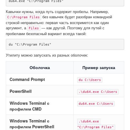
du64.exe "C:\Program Files"
Кавычки нужны, когда путь содержит пробелы. Например,
без кавычек будет разобран командной
C:\Program Files
строкой неправильно: первая часть воспримется как один
аргумент, а
— как другой. Поэтому для путей с
Files
пробелами безопасный вариант всегда такой:
du "C:\Program Files"
Утилиту можно запускать из разных оболочек:
Оболочка
Пример запуска
Command Prompt
du C:\Users
PowerShell
.\du64.exe C:\Users
Windows Terminal с
du64.exe C:\Users
профилем CMD
Windows Terminal с
.\du64.exe 
профилем PowerShell
"C:\Program Files"