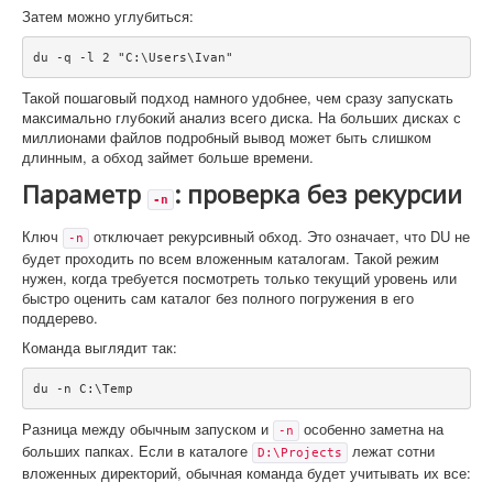
Затем можно углубиться:
du -q -l 2 "C:\Users\Ivan"
Такой пошаговый подход намного удобнее, чем сразу запускать
максимально глубокий анализ всего диска. На больших дисках с
миллионами файлов подробный вывод может быть слишком
длинным, а обход займет больше времени.
Параметр
: проверка без рекурсии
-n
Ключ
отключает рекурсивный обход. Это означает, что DU не
-n
будет проходить по всем вложенным каталогам. Такой режим
нужен, когда требуется посмотреть только текущий уровень или
быстро оценить сам каталог без полного погружения в его
поддерево.
Команда выглядит так:
du -n C:\Temp
Разница между обычным запуском и
особенно заметна на
-n
больших папках. Если в каталоге
лежат сотни
D:\Projects
вложенных директорий, обычная команда будет учитывать их все: