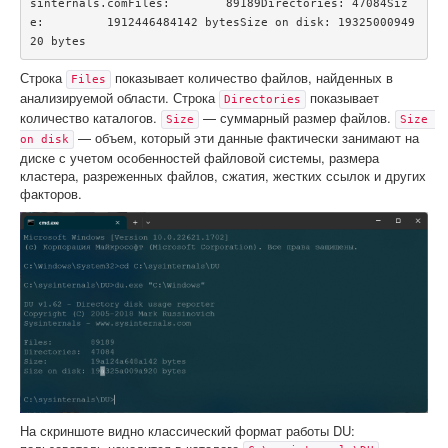
sinternals.comFiles:        89189Directories: 47084Siz
e:         1912446484142 bytesSize on disk: 19325000949
20 bytes
Строка
показывает количество файлов, найденных в
Files
анализируемой области. Строка
показывает
Directories
количество каталогов.
— суммарный размер файлов.
Size
Size 
— объем, который эти данные фактически занимают на
on disk
диске с учетом особенностей файловой системы, размера
кластера, разреженных файлов, сжатия, жестких ссылок и других
факторов.
На скриншоте видно классический формат работы DU: