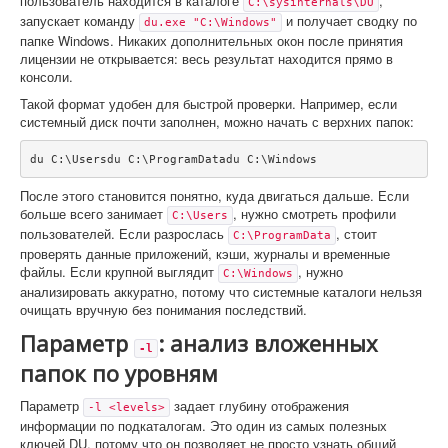
пользователь находится в каталоге
,
C:\sysinternals\DU
запускает команду
и получает сводку по
du.exe "C:\Windows"
папке Windows. Никаких дополнительных окон после принятия
лицензии не открывается: весь результат находится прямо в
консоли.
Такой формат удобен для быстрой проверки. Например, если
системный диск почти заполнен, можно начать с верхних папок:
du C:\Usersdu C:\ProgramDatadu C:\Windows
После этого становится понятно, куда двигаться дальше. Если
больше всего занимает
, нужно смотреть профили
C:\Users
пользователей. Если разрослась
, стоит
C:\ProgramData
проверять данные приложений, кэши, журналы и временные
файлы. Если крупной выглядит
, нужно
C:\Windows
анализировать аккуратно, потому что системные каталоги нельзя
очищать вручную без понимания последствий.
Параметр
: анализ вложенных
-l
папок по уровням
Параметр
задает глубину отображения
-l <levels>
информации по подкаталогам. Это один из самых полезных
ключей DU, потому что он позволяет не просто узнать общий