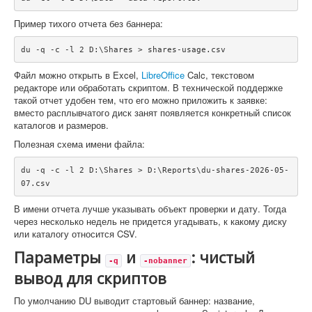
Пример тихого отчета без баннера:
du -q -c -l 2 D:\Shares > shares-usage.csv
Файл можно открыть в Excel,
LibreOffice
Calc, текстовом
редакторе или обработать скриптом. В технической поддержке
такой отчет удобен тем, что его можно приложить к заявке:
вместо расплывчатого диск занят появляется конкретный список
каталогов и размеров.
Полезная схема имени файла:
du -q -c -l 2 D:\Shares > D:\Reports\du-shares-2026-05-
07.csv
В имени отчета лучше указывать объект проверки и дату. Тогда
через несколько недель не придется угадывать, к какому диску
или каталогу относится CSV.
Параметры
и
: чистый
-q
-nobanner
вывод для скриптов
По умолчанию DU выводит стартовый баннер: название,