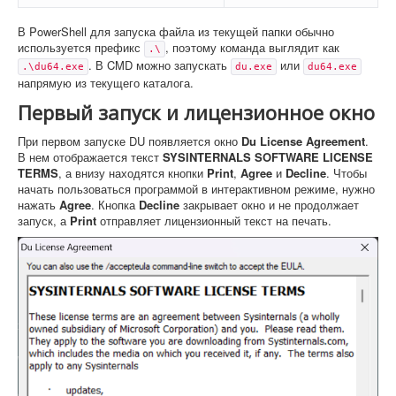
В PowerShell для запуска файла из текущей папки обычно
используется префикс
, поэтому команда выглядит как
.\
. В CMD можно запускать
или
.\du64.exe
du.exe
du64.exe
напрямую из текущего каталога.
Первый запуск и лицензионное окно
При первом запуске DU появляется окно
Du License Agreement
.
В нем отображается текст
SYSINTERNALS SOFTWARE LICENSE
TERMS
, а внизу находятся кнопки
Print
,
Agree
и
Decline
. Чтобы
начать пользоваться программой в интерактивном режиме, нужно
нажать
Agree
. Кнопка
Decline
закрывает окно и не продолжает
запуск, а
Print
отправляет лицензионный текст на печать.