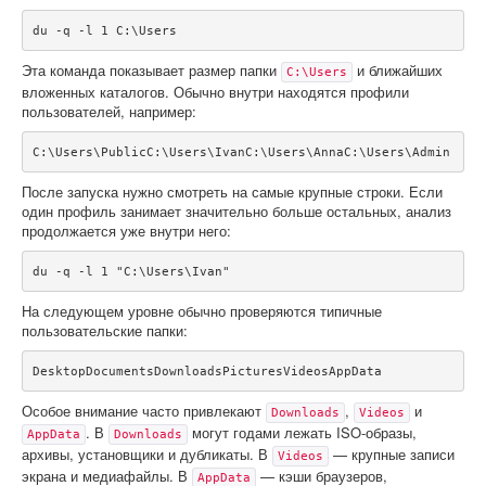
du -q -l 1 C:\Users
Эта команда показывает размер папки
и ближайших
C:\Users
вложенных каталогов. Обычно внутри находятся профили
пользователей, например:
C:\Users\PublicC:\Users\IvanC:\Users\AnnaC:\Users\Admin
После запуска нужно смотреть на самые крупные строки. Если
один профиль занимает значительно больше остальных, анализ
продолжается уже внутри него:
du -q -l 1 "C:\Users\Ivan"
На следующем уровне обычно проверяются типичные
пользовательские папки:
DesktopDocumentsDownloadsPicturesVideosAppData
Особое внимание часто привлекают
,
и
Downloads
Videos
. В
могут годами лежать ISO-образы,
AppData
Downloads
архивы, установщики и дубликаты. В
— крупные записи
Videos
экрана и медиафайлы. В
— кэши браузеров,
AppData