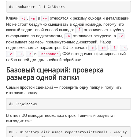
du -nobanner -l 1 C:\Users
Ключи
,
и
относятся к режиму обхода и детализации.
-l
-n
-v
Их не стоит бездумно смешивать в одной команде, потому что
каждый задает свой способ вывода:
ограничивает глубину
-l
информации по подкаталогам,
отключает рекурсию, а
-n
-v
показывает размеры промежуточных директорий. Набор
поддерживаемых параметров DU включает
,
,
,
,
-c
-ct
-l
-n
,
,
и
; CSV-вывод имеет фиксированный
-v
-u
-q
-nobanner
набор полей для дальнейшей обработки.
Базовый сценарий: проверка
размера одной папки
Самый простой сценарий — проверить одну папку и получить
итоговую сводку:
du C:\Windows
В ответ DU выводит несколько строк. Типичный результат
выглядит так:
DU - Directory disk usage reporterSysinternals - www.sy