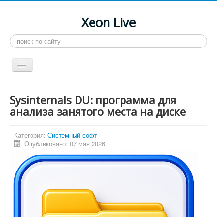
Xeon Live
Искать...
Toggle
Navigation
Главная
Sysinternals DU: программа для
LGA 2011-3
анализа занятого места на диске
LGA 2011
Категория:
Системный софт
Процессоры
Опубликовано: 07 мая 2026
Инструкции
Рейтинги
Конференция
Системные программы