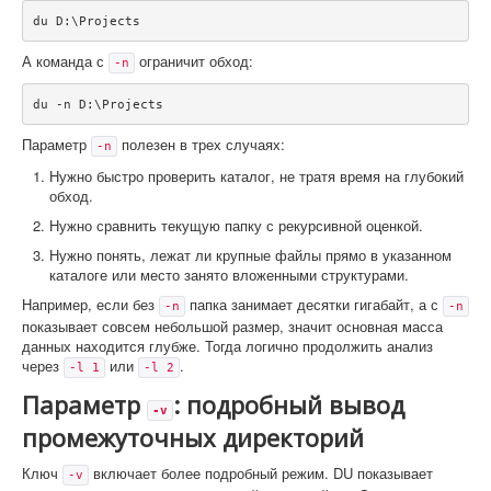
du D:\Projects
А команда с
ограничит обход:
-n
du -n D:\Projects
Параметр
полезен в трех случаях:
-n
Нужно быстро проверить каталог, не тратя время на глубокий
обход.
Нужно сравнить текущую папку с рекурсивной оценкой.
Нужно понять, лежат ли крупные файлы прямо в указанном
каталоге или место занято вложенными структурами.
Например, если без
папка занимает десятки гигабайт, а с
-n
-n
показывает совсем небольшой размер, значит основная масса
данных находится глубже. Тогда логично продолжить анализ
через
или
.
-l 1
-l 2
Параметр
: подробный вывод
-v
промежуточных директорий
Ключ
включает более подробный режим. DU показывает
-v