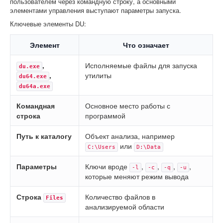
пользователем через командную строку, а основными
элементами управления выступают параметры запуска.
Ключевые элементы DU:
Элемент
Что означает
,
Исполняемые файлы для запуска
du.exe
,
утилиты
du64.exe
du64a.exe
Командная
Основное место работы с
строка
программой
Путь к каталогу
Объект анализа, например
или
C:\Users
D:\Data
Параметры
Ключи вроде
,
,
,
,
-l
-c
-q
-u
которые меняют режим вывода
Строка
Количество файлов в
Files
анализируемой области