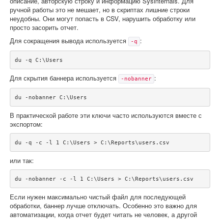
описание, авторскую строку и информацию Sysinternals. Для
ручной работы это не мешает, но в скриптах лишние строки
неудобны. Они могут попасть в CSV, нарушить обработку или
просто засорить отчет.
Для сокращения вывода используется
:
-q
du -q C:\Users
Для скрытия баннера используется
:
-nobanner
du -nobanner C:\Users
В практической работе эти ключи часто используются вместе с
экспортом:
du -q -c -l 1 C:\Users > C:\Reports\users.csv
или так:
du -nobanner -c -l 1 C:\Users > C:\Reports\users.csv
Если нужен максимально чистый файл для последующей
обработки, баннер лучше отключать. Особенно это важно для
автоматизации, когда отчет будет читать не человек, а другой