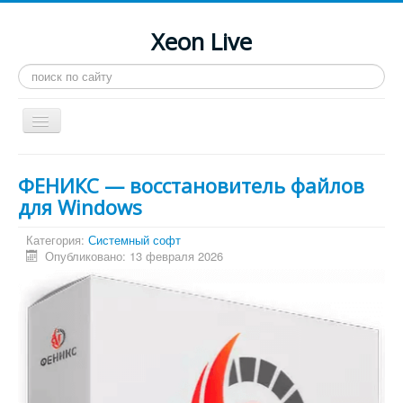
Xeon Live
Искать...
Toggle
Navigation
Главная
ФЕНИКС — восстановитель файлов
LGA 2011-3
для Windows
LGA 2011
Категория:
Системный софт
Опубликовано: 13 февраля 2026
Процессоры
Инструкции
Рейтинги
Конференция
Системные программы