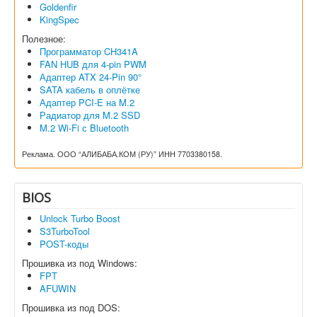
Goldenfir
KingSpec
Полезное:
Программатор CH341A
FAN HUB для 4-pin PWM
Адаптер ATX 24-Pin 90°
SATA кабель в оплётке
Адаптер PCI-E на M.2
Радиатор для M.2 SSD
M.2 Wi-Fi с Bluetooth
Реклама. ООО “АЛИБАБА.КОМ (РУ)” ИНН 7703380158.
BIOS
Unlock Turbo Boost
S3TurboTool
POST-коды
Прошивка из под Windows:
FPT
AFUWIN
Прошивка из под DOS: