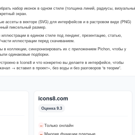
обрать набор иконок в одном стиле (толщина линий, радиусы, визуальны
кретный экран.
ые ассеты в векторе (SVG) для интерфейсов и в растровом виде (PNG)
нный пиксельный размер.
и иллюстрации в едином стиле под лендинг, презентацию, статью,
а/части иллюстрации перед скачиванием.
ты в коллекции, синхронизировать их с приложением Pichon, чтобы у
были одинаковые подборки.
устроено в Icons8 и что конкретно вы делаете в интерфейсе, чтобы
чал → вставил в проект», без воды и без разговоров “в теории”.
icons8.com
Оценка 9.3
Только онлайн
–
Многие функции платные
–