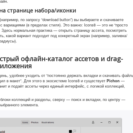
зайн.
на странице набора/иконки
(например, по запросу “download button”) вы выбираете и скачиваете
с вариациями (в пределах стиля). Это важно: Icons8 — это не “просто
о. Здесь нормальная практика — открыть страницу ассета, посмотреть
ь, какой вариант подходит под конкретный экран (например, заливка/
радиусы).
быстрый офлайн-каталог ассетов и drag-
риложения
ень, удобнее уходить от “постоянно держать вкладки и скачивать файл
л в макет”. Для этого в экосистеме Icons8 и существует
Pichon
—
анит и подаёт ассеты через единый интерфейс, с логикой коллекций,
блоки коллекций и разделы, сверху — поиск и вкладки, по центру —
выбранного элемента.