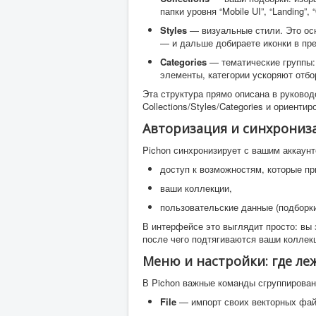
папки уровня “Mobile UI”, “Landing”,
Styles
— визуальные стили. Это осн
— и дальше добираете иконки в пре
Categories
— тематические группы:
элементы, категории ускоряют отбо
Эта структура прямо описана в руковод
Collections/Styles/Categories и ориент
Авторизация и синхрониза
Pichon синхронизирует с вашим аккаунт
доступ к возможностям, которые пр
ваши коллекции,
пользовательские данные (подборки
В интерфейсе это выглядит просто: вы 
после чего подтягиваются ваши коллек
Меню и настройки: где ле
В Pichon важные команды сгруппирован
File
— импорт своих векторных фай