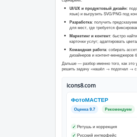
UI/UX и продуктовый дизайн
: под
язык) и выгрузить SVG/PNG под кон
Разработка
: получить предсказуем
для мест, где требуется фиксирова
Маркетинг и контент
: быстро найт
карточки услуг; адаптировать цвет
Командная работа
: собирать ассе
дизайнеров и контент-менеджеров 
Дальше — разбор именно того, как это 
решить задачу «нашёл → подогнал → ска
icons8.com
ФотоМАСТЕР
Оценка 9.7
Рекомендуем
Ретушь и коррекция
✓
Русский интерфейс
✓