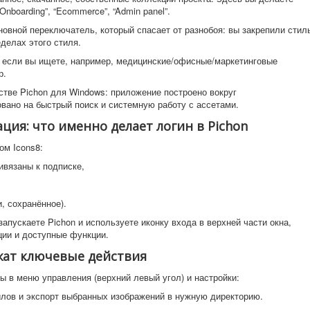
 “Onboarding”, “Ecommerce”, “Admin panel”.
овной переключатель, который спасает от разнобоя: вы закрепили стил
делах этого стиля.
 если вы ищете, например, медицинские/офисные/маркетинговые
р.
стве Pichon для Windows: приложение построено вокруг
ировано на быстрый поиск и системную работу с ассетами.
ция: что именно делает логин в Pichon
ом Icons8:
ивязаны к подписке,
, сохранённое).
запускаете Pichon и используете иконку входа в верхней части окна,
ции и доступные функции.
жат ключевые действия
ы в меню управления (верхний левый угол) и настройки:
лов и экспорт выбранных изображений в нужную директорию.