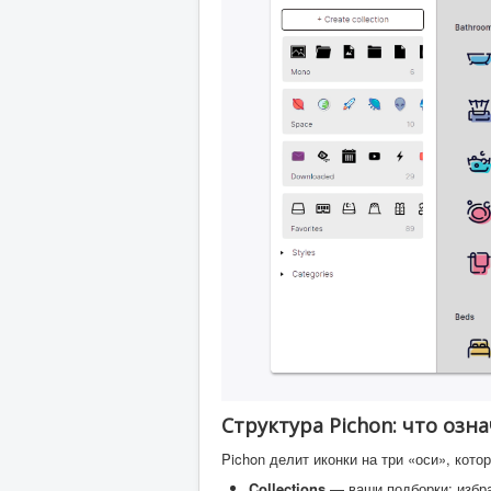
Структура Pichon: что означ
Pichon делит иконки на три «оси», кот
Collections
— ваши подборки: избра