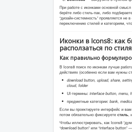
При работе с иконками основной смысл
берёте либо стиль-пак, либо подбирает
“дизайн-системность” проявляется не в
переключению стилей и категориям, чт
Иконки в Icons8: как 
расползаться по стил
Как правильно формулиро
В Icons8 поиск по иконкам лучше работ
действиях (особенно если вам нужны ст
download button, upload, share, settings,
cloud, folder
UI-термины:
interface button, menu, 
предметные категории:
bank, medical
Если вы проектируете интерфейс и вам
потом обязательно фиксируете
стиль
, 
Чтобы иллюстрировать, как Icons8 “дум
“download button” или “interface butto