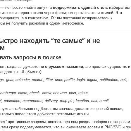
 — не просто «найти одну», а
поддерживать единый стиль набора
: вы
е иконки из одного стиля через фильтры/переключатели стилей. Эта
 обещаниях, а в конкретном UX: вы постоянно возвращаетесь к
обы не получить разнобой в одном интерфейсе.
быстро находить “те самые” и не
ям
вать запросы в поиске
ает, когда вы думаете
не о русском названии
, а о простых сущностях и
андартные UI-объекты):
 gear, calendar, search, filter, user, profile, login, logout, notification, bell,
hamburger, close, check, arrow, chevron, plus, minus
, education, ecommerce, delivery, map pin, location, call, email
 нужна стабильная подборка, вы сначала делаете «черновой поиск»,
и только после этого добираете остальные иконки.
ает” про типовые запросы, показателен сам раздел наборов по запросам
n” — там сразу подразумевается, что вы скачиваете ассеты в PNG/SVG и пр