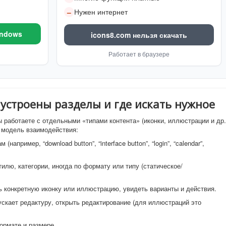
Нужен интернет
–
indows
icons8.com нельзя скачать
Работает в браузере
 устроены разделы и где искать нужное
ы работаете с отдельными «типами контента» (иконки, иллюстрации и др.
е модель взаимодействия:
апример, “download button”, “interface button”, “login”, “calendar”,
илю, категории, иногда по формату или типу (статическое/
 конкретную иконку или иллюстрацию, увидеть варианты и действия.
скает редактуру, открыть редактирование (для иллюстраций это
ормате и размере.