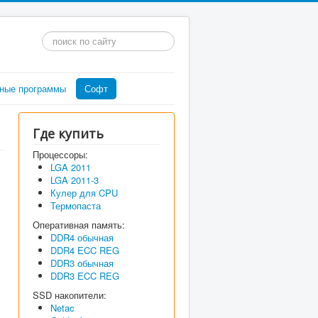
Искать...
ные программы
Софт
Где купить
Процессоры:
LGA 2011
LGA 2011-3
Кулер для CPU
Термопаста
Оперативная память:
DDR4 обычная
DDR4 ECC REG
DDR3 обычная
DDR3 ECC REG
SSD накопители:
Netac