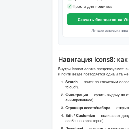
Просто для новичков
✓
Скачать бесплатно на W
Лучшая альтернатива
Навигация Icons8: как
Внутри Icons8 логика предсказуемая: в
и почти везде повторяется одна и та ж
Search
— поиск по ключевым словам (н
“cloud”).
Фильтрация
— сузить выдачу по ст
анимированное).
Страница ассета/набора
— открыть
Edit / Customize
— если ассет допу
особенно характерно).
Download
— выгрузить в нужном ф