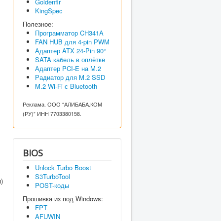
Goldenfir
KingSpec
Полезное:
Программатор CH341A
FAN HUB для 4-pin PWM
Адаптер ATX 24-Pin 90°
SATA кабель в оплётке
Адаптер PCI-E на M.2
Радиатор для M.2 SSD
M.2 Wi-Fi с Bluetooth
Реклама. ООО “АЛИБАБА.КОМ
(РУ)” ИНН 7703380158.
BIOS
Unlock Turbo Boost
S3TurboTool
)
POST-коды
Прошивка из под Windows:
FPT
AFUWIN