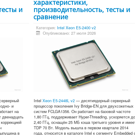
характеристики,
тесты и
производительность, тесты и
сравнение
Категория:
Intel Xeon E5-2400 v2
Опубликовано: 27 июля 2026
серверный
Intel
Xeon E5-2448L v2
— десятиядерный серверный
одно- и
процессор поколения Ivy Bridge-EN для двухсокетных
аботает на
систем FCLGA1356. Он работает на базовой частоте
т двенадцать
1,80 ГГц, поддерживает Hyper-Threading, ускоряется д
 коррекцией
2,40 ГГц, оснащён 25 МБ кэша третьего уровня и имее
н
TDP 70 Вт. Модель вышла в первом квартале 2014
выпущена в
года, относится в каталоге Intel к сегменту Embedded 