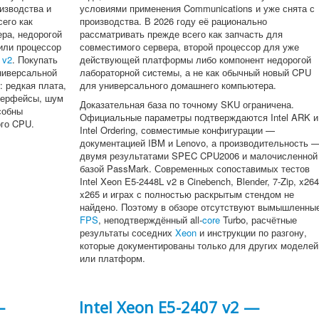
оизводства и
условиями применения Communications и уже снята с
его как
производства. В 2026 году её рационально
ера, недорогой
рассматривать прежде всего как запчасть для
или процессор
совместимого сервера, второй процессор для уже
 v2
. Покупать
действующей платформы либо компонент недорогой
универсальной
лабораторной системы, а не как обычный новый CPU
: редкая плата,
для универсального домашнего компьютера.
терфейсы, шум
Доказательная база по точному SKU ограничена.
собны
Официальные параметры подтверждаются Intel ARK и
ого CPU.
Intel Ordering, совместимые конфигурации —
документацией IBM и Lenovo, а производительность 
двумя результатами SPEC CPU2006 и малочисленной
базой PassMark. Современных сопоставимых тестов
Intel Xeon E5-2448L v2 в Cinebench, Blender, 7-Zip, x264
x265 и играх с полностью раскрытым стендом не
найдено. Поэтому в обзоре отсутствуют вымышленны
FPS
, неподтверждённый all-
core
Turbo, расчётные
результаты соседних
Xeon
и инструкции по разгону,
которые документированы только для других моделей
или платформ.
—
Intel Xeon E5-2407 v2 —