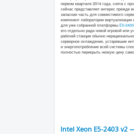
первом квартале 2014 года, снята с пр
сейчас представляет интерес прежде вс
запасная часть для совместимого серв
компонент лаборатории виртуализации 
для уже собранной платформы
E5-2400
его отдельно ради новой игровой или 
рабочей станции обычно нерационально
серверное охлаждение, устаревшие ин
и энергопотребление всей системы спо
полностью перекрыть низкую цену сам
Intel Xeon E5-2403 v2 