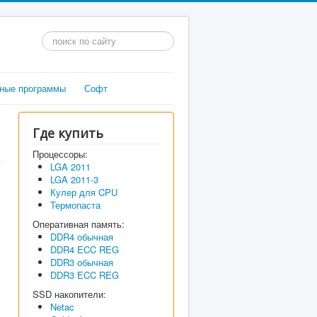
Искать...
ные программы
Софт
Где купить
Процессоры:
LGA 2011
LGA 2011-3
Кулер для CPU
Термопаста
Оперативная память:
DDR4 обычная
DDR4 ECC REG
DDR3 обычная
DDR3 ECC REG
SSD накопители:
Netac