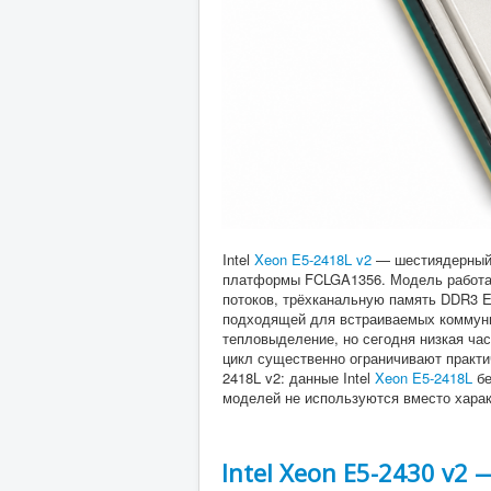
Intel
Xeon E5-2418L v2
— шестиядерный
платформы FCLGA1356. Модель работает 
потоков, трёхканальную память DDR3 EC
подходящей для встраиваемых коммуник
тепловыделение, но сегодня низкая ча
цикл существенно ограничивают практич
2418L v2: данные Intel
Xeon E5-2418L
бе
моделей не используются вместо характе
Intel Xeon E5-2430 v2 