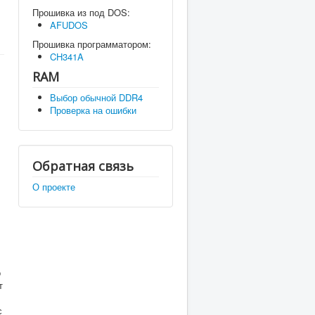
Прошивка из под DOS:
AFUDOS
Прошивка программатором:
CH341A
RAM
Выбор обычной DDR4
Проверка на ошибки
Обратная связь
О проекте
о
т
с