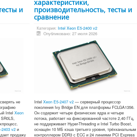
характеристики,
тесты и
производительность, тесты и
сравнение
Категория:
Intel Xeon E5-2400 v2
Опубликовано: 27 июля 2026
сверять не
Intel
Xeon E5-2407 v2
— серверный процессор
тографию
поколения Ivy Bridge EN для платформы FCLGA1356.
й Intel
Xeon
Он содержит четыре физических ядра и четыре
 SR0LS,
потока, работает на фиксированной частоте 2,40 ГГц,
ехпроцесс.
не поддерживает Hyper-Threading и Intel Turbo Boost,
-2403 v2
и
оснащён 10 МБ кэша третьего уровня, трёхканальным
ждает продажу
контроллером DDR3 с ECC и 24 линиями PCI Express