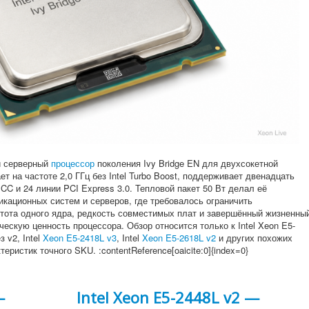
 серверный
процессор
поколения Ivy Bridge EN для двухсокетной
на частоте 2,0 ГГц без Intel Turbo Boost, поддерживает двенадцать
C и 24 линии PCI Express 3.0. Тепловой пакет 50 Вт делал её
ационных систем и серверов, где требовалось ограничить
стота одного ядра, редкость совместимых плат и завершённый жизненны
ескую ценность процессора. Обзор относится только к Intel Xeon E5-
з v2, Intel
Xeon E5-2418L v3
, Intel
Xeon E5-2618L v2
и других похожих
ристик точного SKU. :contentReference[oaicite:0]{index=0}
—
Intel Xeon E5-2448L v2 —