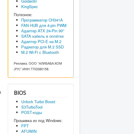
Goldenfir
KingSpec
Полезное:
Программатор CH341A
FAN HUB для 4-pin PWM
Адаптер ATX 24-Pin 90°
SATA кабель в оплётке
Адаптер PCI-E на M.2
Радиатор для M.2 SSD
M.2 Wi-Fi с Bluetooth
Реклама. ООО “АЛИБАБА.КОМ
(РУ)” ИНН 7703380158.
BIOS
й
Unlock Turbo Boost
S3TurboTool
POST-коды
Прошивка из под Windows:
FPT
AFUWIN