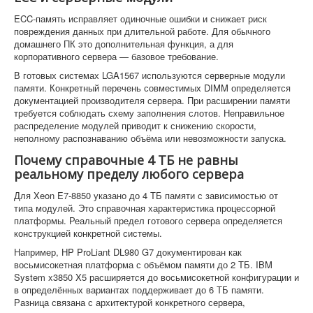
ECC-память исправляет одиночные ошибки и снижает риск
повреждения данных при длительной работе. Для обычного
домашнего ПК это дополнительная функция, а для
корпоративного сервера — базовое требование.
В готовых системах LGA1567 используются серверные модули
памяти. Конкретный перечень совместимых DIMM определяется
документацией производителя сервера. При расширении памяти
требуется соблюдать схему заполнения слотов. Неправильное
распределение модулей приводит к снижению скорости,
неполному распознаванию объёма или невозможности запуска.
Почему справочные 4 ТБ не равны
реальному пределу любого сервера
Для Xeon E7-8850 указано до 4 ТБ памяти с зависимостью от
типа модулей. Это справочная характеристика процессорной
платформы. Реальный предел готового сервера определяется
конструкцией конкретной системы.
Например, HP ProLiant DL980 G7 документирован как
восьмисокетная платформа с объёмом памяти до 2 ТБ. IBM
System x3850 X5 расширяется до восьмисокетной конфигурации и
в определённых вариантах поддерживает до 6 ТБ памяти.
Разница связана с архитектурой конкретного сервера,