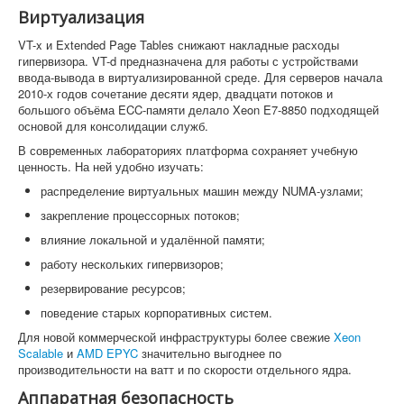
Виртуализация
VT-x и Extended Page Tables снижают накладные расходы
гипервизора. VT-d предназначена для работы с устройствами
ввода-вывода в виртуализированной среде. Для серверов начала
2010-х годов сочетание десяти ядер, двадцати потоков и
большого объёма ECC-памяти делало Xeon E7-8850 подходящей
основой для консолидации служб.
В современных лабораториях платформа сохраняет учебную
ценность. На ней удобно изучать:
распределение виртуальных машин между NUMA-узлами;
закрепление процессорных потоков;
влияние локальной и удалённой памяти;
работу нескольких гипервизоров;
резервирование ресурсов;
поведение старых корпоративных систем.
Для новой коммерческой инфраструктуры более свежие
Xeon
Scalable
и
AMD EPYC
значительно выгоднее по
производительности на ватт и по скорости отдельного ядра.
Аппаратная безопасность