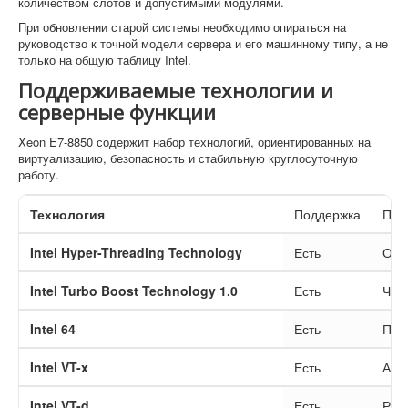
количеством слотов и допустимыми модулями.
При обновлении старой системы необходимо опираться на
руководство к точной модели сервера и его машинному типу, а не
только на общую таблицу Intel.
Поддерживаемые технологии и
серверные функции
Xeon E7-8850 содержит набор технологий, ориентированных на
виртуализацию, безопасность и стабильную круглосуточную
работу.
Технология
Поддержка
Пра
Intel Hyper-Threading Technology
Есть
Оди
Intel Turbo Boost Technology 1.0
Есть
Час
Intel 64
Есть
Под
Intel VT-x
Есть
Апп
Intel VT-d
Есть
Раб