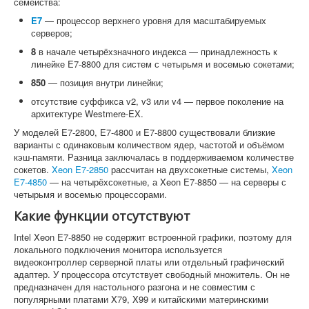
семейства:
E7
— процессор верхнего уровня для масштабируемых
серверов;
8
в начале четырёхзначного индекса — принадлежность к
линейке E7-8800 для систем с четырьмя и восемью сокетами;
850
— позиция внутри линейки;
отсутствие суффикса v2, v3 или v4 — первое поколение на
архитектуре Westmere-EX.
У моделей E7-2800, E7-4800 и E7-8800 существовали близкие
варианты с одинаковым количеством ядер, частотой и объёмом
кэш-памяти. Разница заключалась в поддерживаемом количестве
сокетов.
Xeon E7-2850
рассчитан на двухсокетные системы,
Xeon
E7-4850
— на четырёхсокетные, а Xeon E7-8850 — на серверы с
четырьмя и восемью процессорами.
Какие функции отсутствуют
Intel Xeon E7-8850 не содержит встроенной графики, поэтому для
локального подключения монитора используется
видеоконтроллер серверной платы или отдельный графический
адаптер. У процессора отсутствует свободный множитель. Он не
предназначен для настольного разгона и не совместим с
популярными платами X79, X99 и китайскими материнскими