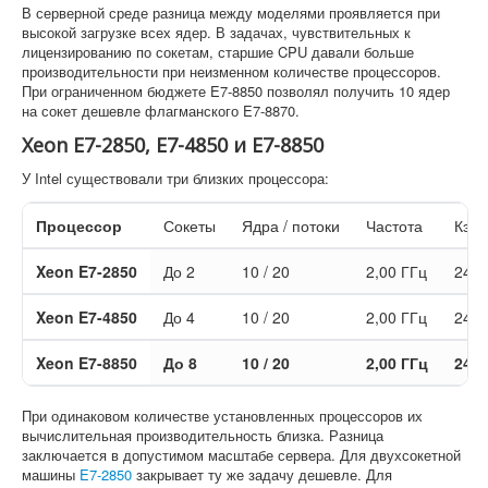
В серверной среде разница между моделями проявляется при
высокой загрузке всех ядер. В задачах, чувствительных к
лицензированию по сокетам, старшие CPU давали больше
производительности при неизменном количестве процессоров.
При ограниченном бюджете E7-8850 позволял получить 10 ядер
на сокет дешевле флагманского E7-8870.
Xeon E7-2850, E7-4850 и E7-8850
У Intel существовали три близких процессора:
Процессор
Сокеты
Ядра / потоки
Частота
Кэш
Xeon E7-2850
До 2
10 / 20
2,00 ГГц
24 
Xeon E7-4850
До 4
10 / 20
2,00 ГГц
24 
Xeon E7-8850
До 8
10 / 20
2,00 ГГц
24 
При одинаковом количестве установленных процессоров их
вычислительная производительность близка. Разница
заключается в допустимом масштабе сервера. Для двухсокетной
машины
E7-2850
закрывает ту же задачу дешевле. Для