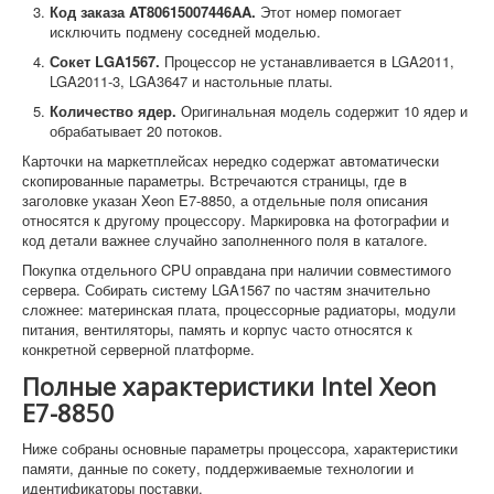
Код заказа AT80615007446AA.
Этот номер помогает
исключить подмену соседней моделью.
Сокет LGA1567.
Процессор не устанавливается в LGA2011,
LGA2011-3, LGA3647 и настольные платы.
Количество ядер.
Оригинальная модель содержит 10 ядер и
обрабатывает 20 потоков.
Карточки на маркетплейсах нередко содержат автоматически
скопированные параметры. Встречаются страницы, где в
заголовке указан Xeon E7-8850, а отдельные поля описания
относятся к другому процессору. Маркировка на фотографии и
код детали важнее случайно заполненного поля в каталоге.
Покупка отдельного CPU оправдана при наличии совместимого
сервера. Собирать систему LGA1567 по частям значительно
сложнее: материнская плата, процессорные радиаторы, модули
питания, вентиляторы, память и корпус часто относятся к
конкретной серверной платформе.
Полные характеристики Intel Xeon
E7-8850
Ниже собраны основные параметры процессора, характеристики
памяти, данные по сокету, поддерживаемые технологии и
идентификаторы поставки.