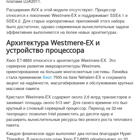
платами LGA2011.
Расширения AVX в этой модели отсутствуют. Процессор
относится к поколению Westmere-EX и поддерживает SSE4.1 и
SSE4.2. Для старых корпоративных приложений этого набора
было достаточно, однако современные вычислительные задачи
эффективнее выполняются на более новых архитектурах.
Архитектура Westmere-EX и
устройство процессора
Xeon E7-8850 относится к архитектуре Westmere-EX. Это
серверное развитие микроархитектуры Westmere,
ориентированное на большие многосокетные системы. Линейка
стала преемником
Xeon
7500 на базе Nehalem-EX и сохранила
акцент на надёжности, масштабировании и обслуживании крупных
массивов памяти.
Кристалл Westmere-EX содержит около 2,6 млрд транзисторов и
занимает площадь около 513 мм². Для своего времени это был
крупный и сложный серверный процессор. Переход на 32-нм
техпроцесс позволил Intel разместить до десяти ядер и
расширить вычислительные ресурсы без резкого роста теплового
пакета.
Каждое физическое ядро выполняет два потока благодаря Hyper-
Threading. В результате один Xeon E7-8850 обрабатывает до 20