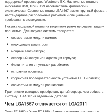
поддержкой процессоров Westmere-EX. Настольные платы с
чипсетами X58, X79 и X99 несовместимы физически и
электрически. Серверные платы LGA1567 имеют крупный формат,
нестандартное расположение разъёмов и специальные
требования к охлаждению.
Покупка отдельной платы на вторичном рынке не решает задачу
полностью. Для запуска системы требуются:
совместимые модули памяти;
подходящие радиаторы;
мощные вентиляторы;
серверный корпус или адаптация корпуса;
блоки питания с нужными разъёмами;
исправная прошивка;
корректная последовательность установки CPU и памяти;
совместимые модули расширения.
Практически выгоднее приобретать целый сервер, чем собирать
систему LGA1567 из отдельных деталей.
Чем LGA1567 отличается от LGA2011
Xeon E7-8850 и Xeon E7-8850 v2 имеют похожие названия, но