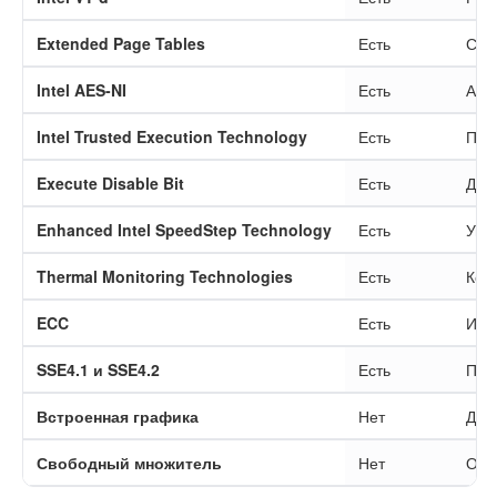
Extended Page Tables
Есть
Сни
Intel AES-NI
Есть
Апп
Intel Trusted Execution Technology
Есть
Под
Execute Disable Bit
Есть
Доп
Enhanced Intel SpeedStep Technology
Есть
Упр
Thermal Monitoring Technologies
Есть
Кон
ECC
Есть
Исп
SSE4.1 и SSE4.2
Есть
Под
Встроенная графика
Нет
Для
Свободный множитель
Нет
Обы