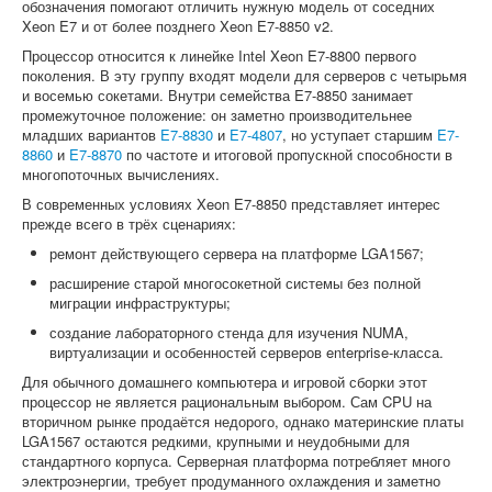
обозначения помогают отличить нужную модель от соседних
Xeon E7 и от более позднего Xeon E7-8850 v2.
Процессор относится к линейке Intel Xeon E7-8800 первого
поколения. В эту группу входят модели для серверов с четырьмя
и восемью сокетами. Внутри семейства E7-8850 занимает
промежуточное положение: он заметно производительнее
младших вариантов
E7-8830
и
E7-4807
, но уступает старшим
E7-
8860
и
E7-8870
по частоте и итоговой пропускной способности в
многопоточных вычислениях.
В современных условиях Xeon E7-8850 представляет интерес
прежде всего в трёх сценариях:
ремонт действующего сервера на платформе LGA1567;
расширение старой многосокетной системы без полной
миграции инфраструктуры;
создание лабораторного стенда для изучения NUMA,
виртуализации и особенностей серверов enterprise-класса.
Для обычного домашнего компьютера и игровой сборки этот
процессор не является рациональным выбором. Сам CPU на
вторичном рынке продаётся недорого, однако материнские платы
LGA1567 остаются редкими, крупными и неудобными для
стандартного корпуса. Серверная платформа потребляет много
электроэнергии, требует продуманного охлаждения и заметно