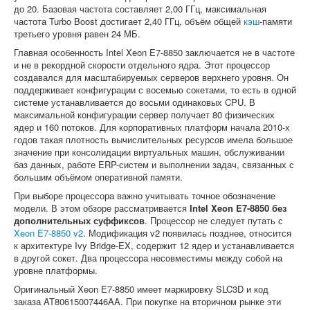
до 20. Базовая частота составляет 2,00 ГГц, максимальная
частота Turbo Boost достигает 2,40 ГГц, объём общей
кэш
-памяти
третьего уровня равен 24 МБ.
Главная особенность Intel Xeon E7-8850 заключается не в частоте
и не в рекордной скорости отдельного ядра. Этот процессор
создавался для масштабируемых серверов верхнего уровня. Он
поддерживает конфигурации с восемью сокетами, то есть в одной
системе устанавливается до восьми одинаковых CPU. В
максимальной конфигурации сервер получает 80 физических
ядер и 160 потоков. Для корпоративных платформ начала 2010-х
годов такая плотность вычислительных ресурсов имела большое
значение при консолидации виртуальных машин, обслуживании
баз данных, работе ERP-систем и выполнении задач, связанных с
большим объёмом оперативной памяти.
При выборе процессора важно учитывать точное обозначение
модели. В этом обзоре рассматривается
Intel Xeon E7-8850 без
дополнительных суффиксов
. Процессор не следует путать с
Xeon E7-8850 v2
. Модификация v2 появилась позднее, относится
к архитектуре Ivy Bridge-EX, содержит 12 ядер и устанавливается
в другой сокет. Два процессора несовместимы между собой на
уровне платформы.
Оригинальный Xeon E7-8850 имеет маркировку SLC3D и код
заказа AT80615007446AA. При покупке на вторичном рынке эти