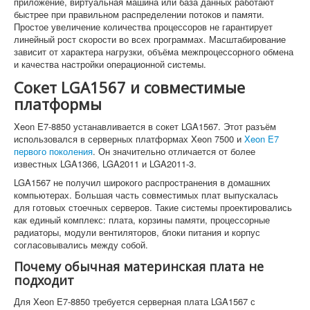
приложение, виртуальная машина или база данных работают
быстрее при правильном распределении потоков и памяти.
Простое увеличение количества процессоров не гарантирует
линейный рост скорости во всех программах. Масштабирование
зависит от характера нагрузки, объёма межпроцессорного обмена
и качества настройки операционной системы.
Сокет LGA1567 и совместимые
платформы
Xeon E7-8850 устанавливается в сокет LGA1567. Этот разъём
использовался в серверных платформах Xeon 7500 и
Xeon E7
первого поколения
. Он значительно отличается от более
известных LGA1366, LGA2011 и LGA2011-3.
LGA1567 не получил широкого распространения в домашних
компьютерах. Большая часть совместимых плат выпускалась
для готовых стоечных серверов. Такие системы проектировались
как единый комплекс: плата, корзины памяти, процессорные
радиаторы, модули вентиляторов, блоки питания и корпус
согласовывались между собой.
Почему обычная материнская плата не
подходит
Для Xeon E7-8850 требуется серверная плата LGA1567 с