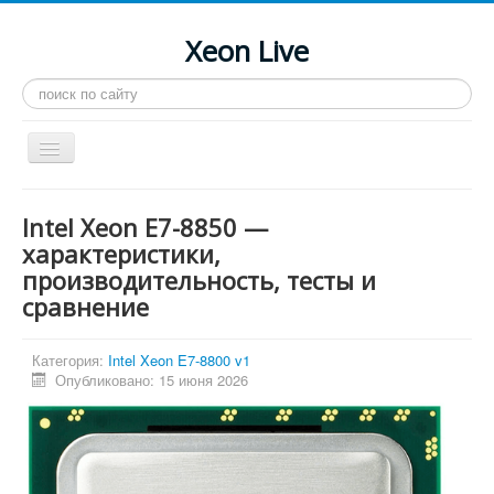
Xeon Live
Искать...
Toggle
Navigation
Главная
Intel Xeon E7-8850 —
LGA 2011-3
характеристики,
производительность, тесты и
LGA 2011
сравнение
Процессоры
Инструкции
Категория:
Intel Xeon E7-8800 v1
Опубликовано: 15 июня 2026
Рейтинги
Конференция
Системные программы