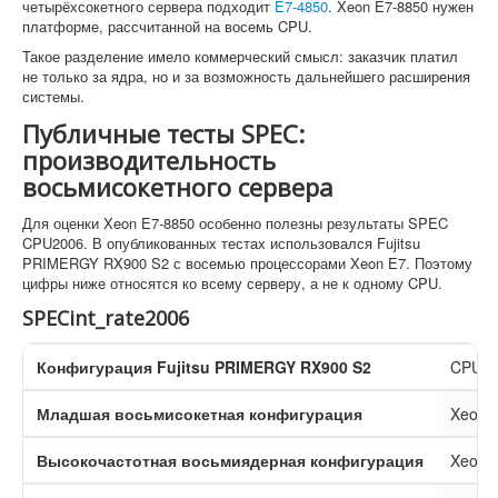
четырёхсокетного сервера подходит
E7-4850
. Xeon E7-8850 нужен
платформе, рассчитанной на восемь CPU.
Такое разделение имело коммерческий смысл: заказчик платил
не только за ядра, но и за возможность дальнейшего расширения
системы.
Публичные тесты SPEC:
производительность
восьмисокетного сервера
Для оценки Xeon E7-8850 особенно полезны результаты SPEC
CPU2006. В опубликованных тестах использовался Fujitsu
PRIMERGY RX900 S2 с восемью процессорами Xeon E7. Поэтому
цифры ниже относятся ко всему серверу, а не к одному CPU.
SPECint_rate2006
Конфигурация Fujitsu PRIMERGY RX900 S2
CPU
Младшая восьмисокетная конфигурация
Xeon 
Высокочастотная восьмиядерная конфигурация
Xeon 