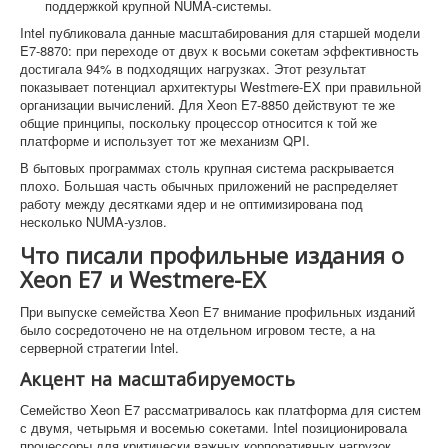
поддержкой крупной NUMA-системы.
Intel публиковала данные масштабирования для старшей модели
E7-8870: при переходе от двух к восьми сокетам эффективность
достигала 94% в подходящих нагрузках. Этот результат
показывает потенциал архитектуры Westmere-EX при правильной
организации вычислений. Для Xeon E7-8850 действуют те же
общие принципы, поскольку процессор относится к той же
платформе и использует тот же механизм QPI.
В бытовых программах столь крупная система раскрывается
плохо. Большая часть обычных приложений не распределяет
работу между десятками ядер и не оптимизирована под
несколько NUMA-узлов.
Что писали профильные издания о
Xeon E7 и Westmere-EX
При выпуске семейства Xeon E7 внимание профильных изданий
было сосредоточено не на отдельном игровом тесте, а на
серверной стратегии Intel.
Акцент на масштабируемость
Семейство Xeon E7 рассматривалось как платформа для систем
с двумя, четырьмя и восемью сокетами. Intel позиционировала
процессоры для критически важных корпоративных нагрузок,