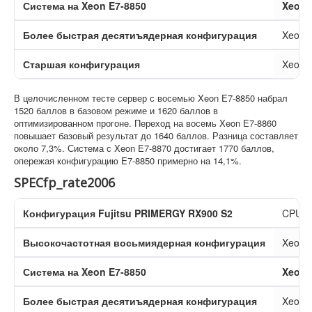
Система на Xeon E7-8850
Xeon 
Более быстрая десятиъядерная конфигурация
Xeon 
Старшая конфигурация
Xeon 
В целочисленном тесте сервер с восемью Xeon E7-8850 набрал
1520 баллов в базовом режиме и 1620 баллов в
оптимизированном прогоне. Переход на восемь Xeon E7-8860
повышает базовый результат до 1640 баллов. Разница составляет
около 7,3%. Система с Xeon E7-8870 достигает 1770 баллов,
опережая конфигурацию E7-8850 примерно на 14,1%.
SPECfp_rate2006
Конфигурация Fujitsu PRIMERGY RX900 S2
CPU
Высокочастотная восьмиядерная конфигурация
Xeon 
Система на Xeon E7-8850
Xeon 
Более быстрая десятиъядерная конфигурация
Xeon 