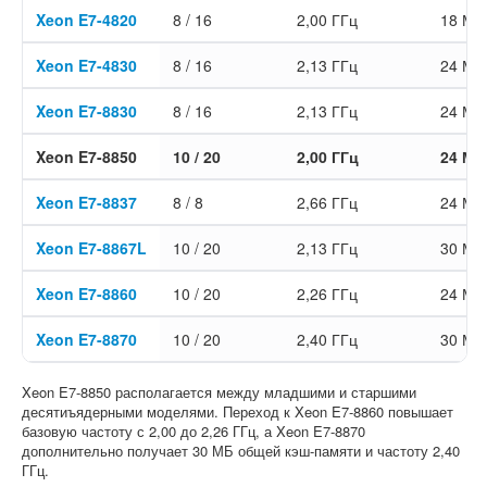
Xeon E7-4820
8 / 16
2,00 ГГц
18 МБ
Xeon E7-4830
8 / 16
2,13 ГГц
24 МБ
Xeon E7-8830
8 / 16
2,13 ГГц
24 МБ
Xeon E7-8850
10 / 20
2,00 ГГц
24 МБ
Xeon E7-8837
8 / 8
2,66 ГГц
24 МБ
Xeon E7-8867L
10 / 20
2,13 ГГц
30 МБ
Xeon E7-8860
10 / 20
2,26 ГГц
24 МБ
Xeon E7-8870
10 / 20
2,40 ГГц
30 МБ
Xeon E7-8850 располагается между младшими и старшими
десятиъядерными моделями. Переход к Xeon E7-8860 повышает
базовую частоту с 2,00 до 2,26 ГГц, а Xeon E7-8870
дополнительно получает 30 МБ общей кэш-памяти и частоту 2,40
ГГц.