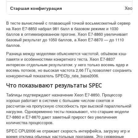
Старшая конфигурация
Xeon 
В тесте вычислений с плавающей точкой восьмисокетный сервер
на Xeon E7-8850 набрал 981 балл в базовом режиме и 1030
баллов в оптимизированном прогоне. Xeon E7-8860 увеличивает
базовый результат до 1050 баллов, а Xeon E7-8870 — до 1110
баллов.
Разница между моделями объясняется частотой, объёмом кэш-
памяти и особенностями конкретного теста. Xeon E7-8837
интересен отдельным результатом: у него только восемь ядер и
восемь потоков, но высокая частота 2,66 ГГц позволяет сохранить
конкурентный показатель SPECfp_rate_base2006.
Что показывают результаты SPEC
Таблицы подтверждают назначение Xeon E7-8850. Процессор
хорошо работает в системе с большим числом сокетов и
рассчитан на пропускную способность при высокой параллельной
нагрузке. Одновременно тесты показывают, что старшие модели
E7-8860 и E7-8870 дают заметный прирост без увеличения
количества процессоров.
SPEC CPU2006 не отражает скорость интерфейса, загрузку игр и
время отклика обычных настольных программ. Это серверные