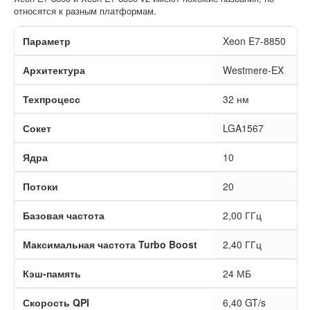
относятся к разным платформам.
Параметр
Xeon E7-8850
X
Архитектура
Westmere-EX
I
Техпроцесс
32 нм
2
Сокет
LGA1567
F
Ядра
10
1
Потоки
20
2
Базовая частота
2,00 ГГц
2
Максимальная частота Turbo Boost
2,40 ГГц
2
Кэш-память
24 МБ
2
Скорость QPI
6,40 GT/s
7