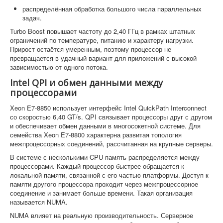
распределённая обработка большого числа параллельных
задач.
Turbo Boost повышает частоту до 2,40 ГГц в рамках штатных
ограничений по температуре, питанию и характеру нагрузки.
Прирост остаётся умеренным, поэтому процессор не
превращается в удачный вариант для приложений с высокой
зависимостью от одного потока.
Intel QPI и обмен данными между
процессорами
Xeon E7-8850 использует интерфейс Intel QuickPath Interconnect
со скоростью 6,40 GT/s. QPI связывает процессоры друг с другом
и обеспечивает обмен данными в многосокетной системе. Для
семейства Xeon E7-8800 характерна развитая топология
межпроцессорных соединений, рассчитанная на крупные серверы.
В системе с несколькими CPU память распределяется между
процессорами. Каждый процессор быстрее обращается к
локальной памяти, связанной с его частью платформы. Доступ к
памяти другого процессора проходит через межпроцессорное
соединение и занимает больше времени. Такая организация
называется NUMA.
NUMA влияет на реальную производительность. Серверное