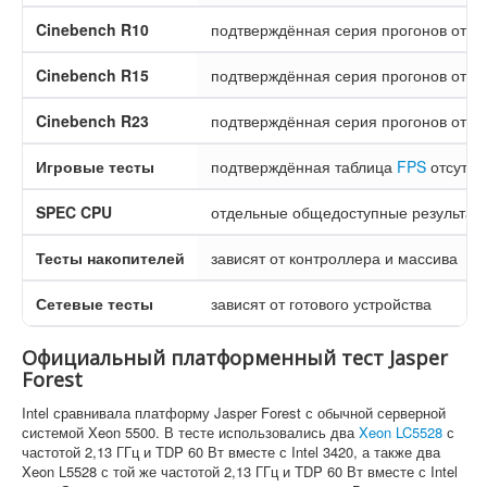
Cinebench R10
подтверждённая серия прогонов отсут
Cinebench R15
подтверждённая серия прогонов отсут
Cinebench R23
подтверждённая серия прогонов отсут
Игровые тесты
подтверждённая таблица
FPS
отсутст
SPEC CPU
отдельные общедоступные результат
Тесты накопителей
зависят от контроллера и массива
Сетевые тесты
зависят от готового устройства
Официальный платформенный тест Jasper
Forest
Intel сравнивала платформу Jasper Forest с обычной серверной
системой Xeon 5500. В тесте использовались два
Xeon LC5528
с
частотой 2,13 ГГц и TDP 60 Вт вместе с Intel 3420, а также два
Xeon L5528 с той же частотой 2,13 ГГц и TDP 60 Вт вместе с Intel