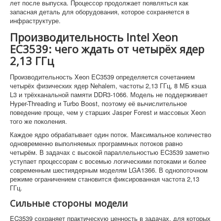
лет после выпуска. Процессор продолжает появляться как
запасная деталь для оборудования, которое сохраняется в
инфраструктуре.
Производительность Intel Xeon
EC3539: чего ждать от четырёх ядер
2,13 ГГц
Производительность Xeon EC3539 определяется сочетанием
четырёх физических ядер Nehalem, частоты 2,13 ГГц, 8 МБ кэша
L3 и трёхканальной памяти DDR3-1066. Модель не поддерживает
Hyper-Threading и Turbo Boost, поэтому её вычислительное
поведение проще, чем у старших Jasper Forest и массовых Xeon
того же поколения.
Каждое ядро обрабатывает один поток. Максимальное количество
одновременно выполняемых программных потоков равно
четырём. В задачах с высокой параллельностью EC3539 заметно
уступает процессорам с восемью логическими потоками и более
современным шестиядерным моделям LGA1366. В однопоточном
режиме ограничением становится фиксированная частота 2,13
ГГц.
Сильные стороны модели
EC3539 сохраняет практическую ценность в задачах, для которых