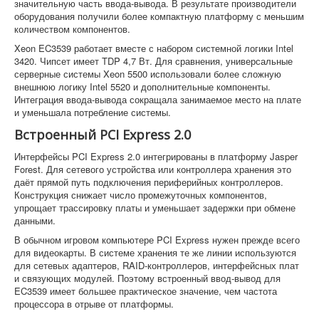
значительную часть ввода-вывода. В результате производители
оборудования получили более компактную платформу с меньшим
количеством компонентов.
Xeon EC3539 работает вместе с набором системной логики Intel
3420. Чипсет имеет TDP 4,7 Вт. Для сравнения, универсальные
серверные системы Xeon 5500 использовали более сложную
внешнюю логику Intel 5520 и дополнительные компоненты.
Интеграция ввода-вывода сокращала занимаемое место на плате
и уменьшала потребление системы.
Встроенный PCI Express 2.0
Интерфейсы PCI Express 2.0 интегрированы в платформу Jasper
Forest. Для сетевого устройства или контроллера хранения это
даёт прямой путь подключения периферийных контроллеров.
Конструкция снижает число промежуточных компонентов,
упрощает трассировку платы и уменьшает задержки при обмене
данными.
В обычном игровом компьютере PCI Express нужен прежде всего
для видеокарты. В системе хранения те же линии используются
для сетевых адаптеров, RAID-контроллеров, интерфейсных плат
и связующих модулей. Поэтому встроенный ввод-вывод для
EC3539 имеет большее практическое значение, чем частота
процессора в отрыве от платформы.