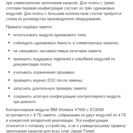
при симметричном заполнении каналов. Для платы с тремя
слотами базовая конфигурация состоит из трёх одинаковых
модулей. Для платы с большим количеством слотов требуется
схема из руководства производителя оборудования.
Правила подбора памяти:
использовать модули одинакового типа;
соблюдать одинаковую ёмкость в симметричных каналах;
не смешивать несовместимые категории памяти;
проверять поддержку registered и unbuffered модулей по
документации платы;
учитывать ограничения прошивки;
проверять журнал ECC после замены;
запускать длительную проверку памяти;
сохранять штатную конфигурацию контроллерного модуля
при ремонте.
Контроллерные модули IBM Storwize V7000 с EC3539
встречаются с 8 ГБ памяти, собранными из двух модулей по 4 ГБ
в конкретной аппаратной реализации. Эта конфигурация
относится к готовому устройству, а не к универсальному правилу
заполнения каналов для всех плат Jasper Forest.