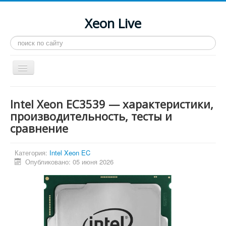
Xeon Live
Искать...
Toggle
Navigation
Главная
Intel Xeon EC3539 — характеристики,
LGA 2011-3
производительность, тесты и
сравнение
LGA 2011
Процессоры
Категория:
Intel Xeon EC
Инструкции
Опубликовано: 05 июня 2026
Рейтинги
Конференция
Системные программы