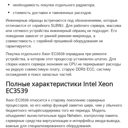
необходимость покупки отдельного радиатора;
стоимость доставки и таможенных расходов.
Инженерные образцы встречаются под обозначениями, которые
отличаются от серийного SLBWJ. Для рабочего сервера, массива
или сетевого устройства инженерный образец не подходит. Его
поведение зависит от ранней ревизии микрокода, а
совместимость с серийной прошивкой оборудования не
гарантируется.
Покупка отдельного Xeon EC3539 оправдана при ремонте
устройства, в котором этот процессор установлен штатно. Для
сборки нового сервера экономия на CPU не перекрывает расходы
на редкую совместимую плату, старую DDR3 ECC, систему
охлаждения и поиск запасных частей.
Полные характеристики Intel Xeon
EC3539
Xeon EC3539 относится к старому поколению серверных
процессоров, но его набор функций заметно шире, чем у обычного
бюджетного четырёхъядерника того же периода. Модель
объединяет вычислительные ядра Nehalem, контроллер памяти,
серверные средства виртуализации и интерфейсы ввода-вывода,
важные для специализированного оборудования.