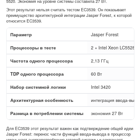
5520. Экономия на уровне системы составила 27 Вт.
Этот результат нельзя считать тестом EC3539. Он показывает
преимущество архитектурной интеграции Jasper Forest, к которой
относится EC3539.
Параметр
Jasper Forest
Процессоры в тесте
2 × Intel Xeon LC5528
Частота одного процессора
2,13 ГГц
TDP одного процессора
60 Вт
Набор системной логики
Intel 3420
Архитектурная особенность
интеграция ввода-выво
Разница в потреблении системы
экономия 27 Вт
Для EC3539 этот результат важен как подтверждение общей идеи
Jasper Forest: перенос части функций ввода-вывода в процессор
уменьшает энергопотребление готовой системы и сокращает