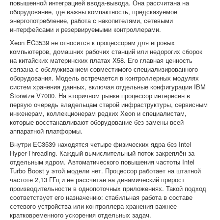
повышенной интеграцией ввода-вывода. Она рассчитана на
оборудование, где важны компактность, предсказуемое
энергопотребление, работа с накопителями, сетевыми
интерфейсами и резервируемыми контроллерами.
Xeon EC3539 не относится к процессорам для игровых
компьютеров, домашних рабочих станций или недорогих сборок
на китайских материнских платах X58. Его главная ценность
связана с обслуживанием совместимого специализированного
оборудования. Модель встречается в контроллерных модулях
систем хранения данных, включая отдельные конфигурации IBM
Storwize V7000. На вторичном рынке процессор интересен в
первую очередь владельцам старой инфраструктуры, сервисным
инженерам, коллекционерам редких Xeon и специалистам,
которые восстанавливают оборудование без замены всей
аппаратной платформы.
Внутри EC3539 находятся четыре физических ядра без Intel
Hyper-Threading. Каждый вычислительный поток закреплён за
отдельным ядром. Автоматического повышения частоты Intel
Turbo Boost у этой модели нет. Процессор работает на штатной
частоте 2,13 ГГц и не рассчитан на динамический прирост
производительности в однопоточных приложениях. Такой подход
соответствует его назначению: стабильная работа в составе
сетевого устройства или контроллера хранения важнее
кратковременного ускорения отдельных задач.