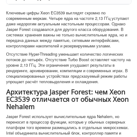
Ключевые цифры Xeon EC3539 выглядят скромно по
современным меркам. Четыре ядра на частоте 2,13 ГГц уступают
даже недорогим актуальным настольным процессорам. Однако
Jasper Forest создавался для другого класса оборудования. В
системах хранения важны не только вычислительные ядра, но и
передача данных между памятью, сетевыми интерфейсами,
контроллерами накопителей и резервируемыми узлами.
Отсутствие Hyper-Threading уменьшает количество логических
потоков до четырёх. Отсутствие Turbo Boost оставляет частоту на
уровне 2,13 ГГц. Эти ограничения ухудшают результаты в
рендеринге, архивировании, компиляции и современных играх. В
специализированных устройствах предсказуемый режим работы
упрощает расчёт тепловыделения и охлаждения.
Архитектура Jasper Forest: чем Xeon
EC3539 отличается от обычных Xeon
Nehalem
Jasper Forest использует вычислительные ядра Nehalem, но
переносит в процессор функции, которые у обычных серверных
платформ того времени размещались в отдельных микросхемах.
Intel объединила вычислительный блок, контроллер памяти и