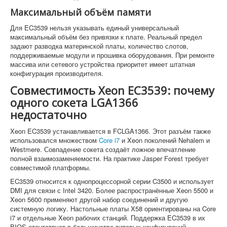
Максимальный объём памяти
Для EC3539 нельзя указывать единый универсальный
максимальный объём без привязки к плате. Реальный предел
задают разводка материнской платы, количество слотов,
поддерживаемые модули и прошивка оборудования. При ремонте
массива или сетевого устройства приоритет имеет штатная
конфигурация производителя.
Совместимость Xeon EC3539: почему
одного сокета LGA1366
недостаточно
Xeon EC3539 устанавливается в FCLGA1366. Этот разъём также
использовался множеством
Core i7
и Xeon поколений Nehalem и
Westmere. Совпадение сокета создаёт ложное впечатление
полной взаимозаменяемости. На практике Jasper Forest требует
совместимой платформы.
EC3539 относится к однопроцессорной серии C3500 и использует
DMI для связи с Intel 3420. Более распространённые Xeon 5500 и
Xeon 5600 применяют другой набор соединений и другую
системную логику. Настольные платы X58 ориентированы на Core
i7 и отдельные Xeon рабочих станций. Поддержка EC3539 в их
BIOS отсутствует в большинстве типовых конфигураций.