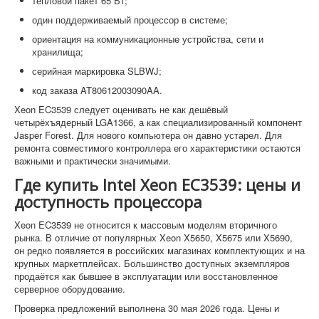
тепловой пакет 65 Вт;
один поддерживаемый процессор в системе;
ориентация на коммуникационные устройства, сети и
хранилища;
серийная маркировка SLBWJ;
код заказа AT80612003090AA.
Xeon EC3539 следует оценивать не как дешёвый
четырёхъядерный LGA1366, а как специализированный компонент
Jasper Forest. Для нового компьютера он давно устарел. Для
ремонта совместимого контроллера его характеристики остаются
важными и практически значимыми.
Где купить Intel Xeon EC3539: цены и
доступность процессора
Xeon EC3539 не относится к массовым моделям вторичного
рынка. В отличие от популярных Xeon X5650, X5675 или X5690,
он редко появляется в российских магазинах комплектующих и на
крупных маркетплейсах. Большинство доступных экземпляров
продаётся как бывшее в эксплуатации или восстановленное
серверное оборудование.
Проверка предложений выполнена 30 мая 2026 года. Цены и