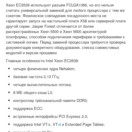
Xeon EC3539 использует разъём FCLGA1366, но его нельзя
считать универсальной заменой для любого процессора с тем же
сокетом. Физическое совпадение посадочного места не
гарантирует запуск на настольной плате X58 или серверной плате
другой серии. Jasper Forest отличается от более
распространённых Xeon 5500 и Xeon 5600 архитектурой
платформы, способом подключения периферии и требованиями к
системной логике. Перед заменой процессора требуется проверка
документации конкретного оборудования, списка совместимых
моделей и версии прошивки.
Главные особенности Intel Xeon EC3539:
четыре физических ядра Nehalem;
базовая частота 2,13 ГГц;
четыре вычислительных потока;
8 МБ общего кэша L3;
контроллер трёхканальной памяти DDR3;
поддержка ECC;
встроенные интерфейсы PCI Express 2.0;
поддержка Intel VT-x, VT-
d
и Extended Page Tables;