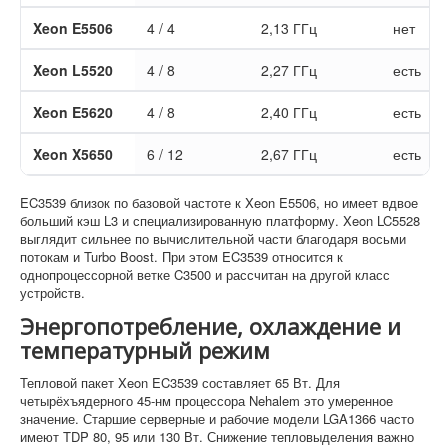
Xeon E5506
4 / 4
2,13 ГГц
нет
Xeon L5520
4 / 8
2,27 ГГц
есть
Xeon E5620
4 / 8
2,40 ГГц
есть
Xeon X5650
6 / 12
2,67 ГГц
есть
EC3539 близок по базовой частоте к Xeon E5506, но имеет вдвое
больший кэш L3 и специализированную платформу. Xeon LC5528
выглядит сильнее по вычислительной части благодаря восьми
потокам и Turbo Boost. При этом EC3539 относится к
однопроцессорной ветке C3500 и рассчитан на другой класс
устройств.
Энергопотребление, охлаждение и
температурный режим
Тепловой пакет Xeon EC3539 составляет 65 Вт. Для
четырёхъядерного 45-нм процессора Nehalem это умеренное
значение. Старшие серверные и рабочие модели LGA1366 часто
имеют TDP 80, 95 или 130 Вт. Снижение тепловыделения важно