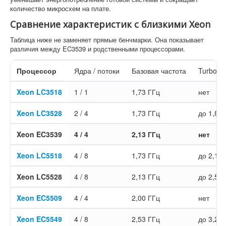
количество микросхем на плате.
Сравнение характеристик с близкими Xeon
Таблица ниже не заменяет прямые бенчмарки. Она показывает
различия между EC3539 и родственными процессорами.
Процессор
Ядра / потоки
Базовая частота
Turbo B
Xeon LC3518
1 / 1
1,73 ГГц
нет
Xeon LC3528
2 / 4
1,73 ГГц
до 1,87
Xeon EC3539
4 / 4
2,13 ГГц
нет
Xeon LC5518
4 / 8
1,73 ГГц
до 2,13
Xeon LC5528
4 / 8
2,13 ГГц
до 2,53
Xeon EC5509
4 / 4
2,00 ГГц
нет
Xeon EC5549
4 / 8
2,53 ГГц
до 3,20