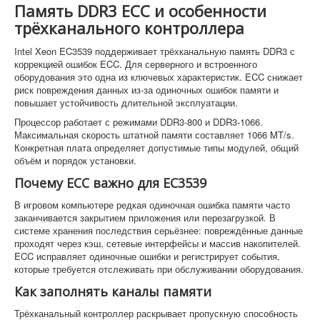
Память DDR3 ECC и особенности
трёхканального контроллера
Intel Xeon EC3539 поддерживает трёхканальную память DDR3 с
коррекцией ошибок ECC. Для серверного и встроенного
оборудования это одна из ключевых характеристик. ECC снижает
риск повреждения данных из-за одиночных ошибок памяти и
повышает устойчивость длительной эксплуатации.
Процессор работает с режимами DDR3-800 и DDR3-1066.
Максимальная скорость штатной памяти составляет 1066 MT/s.
Конкретная плата определяет допустимые типы модулей, общий
объём и порядок установки.
Почему ECC важно для EC3539
В игровом компьютере редкая одиночная ошибка памяти часто
заканчивается закрытием приложения или перезагрузкой. В
системе хранения последствия серьёзнее: повреждённые данные
проходят через кэш, сетевые интерфейсы и массив накопителей.
ECC исправляет одиночные ошибки и регистрирует события,
которые требуется отслеживать при обслуживании оборудования.
Как заполнять каналы памяти
Трёхканальный контроллер раскрывает пропускную способность