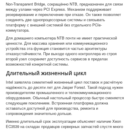
Non-Transparent Bridge, сокращённо NTB, предназначен для связи
между узлами через PCI Express. Механизм поддерживает
резервирование и переключение при отказе. Он также позволяет
соединять две однопроцессорные системы и связывать
платформу с внешней системой без отдельного PCIe-
коммутатора.
Для домашнего компьютера NTB почти не имеет практической
ценности. Для массива хранения или коммуникационного
устройства эта функция становится частью архитектуры
отказоустойчивости. При выходе одного контроллера из строя
второй узел сохраняет доступность сервисов в пределах
возможностей конкретной системы.
Длительный жизненный цикл
Intel заявляла семилетний жизненный цикл поставок и расчётную
надёжность до десяти лет для Jasper Forest. Такой подход нужен
производителям промышленного и телекоммуникационного
оборудования. Обычный настольный процессор быстро сменяется
следующим поколением. Встроенная платформа должна
оставаться доступной для производства, ремонта и
сопровождения значительно дольше.
Именно длительный срок эксплуатации объясняет наличие Xeon
EC3539 на складах продавцов серверных запчастей спустя много