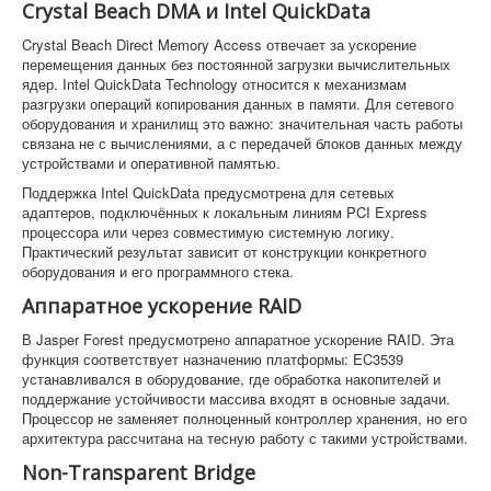
Crystal Beach DMA и Intel QuickData
Crystal Beach Direct Memory Access отвечает за ускорение
перемещения данных без постоянной загрузки вычислительных
ядер. Intel QuickData Technology относится к механизмам
разгрузки операций копирования данных в памяти. Для сетевого
оборудования и хранилищ это важно: значительная часть работы
связана не с вычислениями, а с передачей блоков данных между
устройствами и оперативной памятью.
Поддержка Intel QuickData предусмотрена для сетевых
адаптеров, подключённых к локальным линиям PCI Express
процессора или через совместимую системную логику.
Практический результат зависит от конструкции конкретного
оборудования и его программного стека.
Аппаратное ускорение RAID
В Jasper Forest предусмотрено аппаратное ускорение RAID. Эта
функция соответствует назначению платформы: EC3539
устанавливался в оборудование, где обработка накопителей и
поддержание устойчивости массива входят в основные задачи.
Процессор не заменяет полноценный контроллер хранения, но его
архитектура рассчитана на тесную работу с такими устройствами.
Non-Transparent Bridge