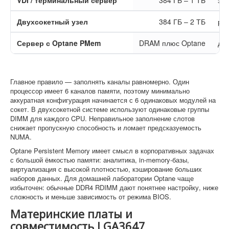
VDI / терминальный сервер
384 ГБ – 1 ТБ
зав
Двухсокетный узел
384 ГБ – 2 ТБ
ра
Сервер с Optane PMem
DRAM плюс Optane
дл
Главное правило — заполнять каналы равномерно. Один
процессор имеет 6 каналов памяти, поэтому минимально
аккуратная конфигурация начинается с 6 одинаковых модулей на
сокет. В двухсокетной системе используют одинаковые группы
DIMM для каждого CPU. Неправильное заполнение слотов
снижает пропускную способность и ломает предсказуемость
NUMA.
Optane Persistent Memory имеет смысл в корпоративных задачах
с большой ёмкостью памяти: аналитика, in-memory-базы,
виртуализация с высокой плотностью, кэширование больших
наборов данных. Для домашней лаборатории Optane чаще
избыточен: обычные DDR4 RDIMM дают понятнее настройку, ниже
сложность и меньше зависимость от режима BIOS.
Материнские платы и
совместимость LGA3647