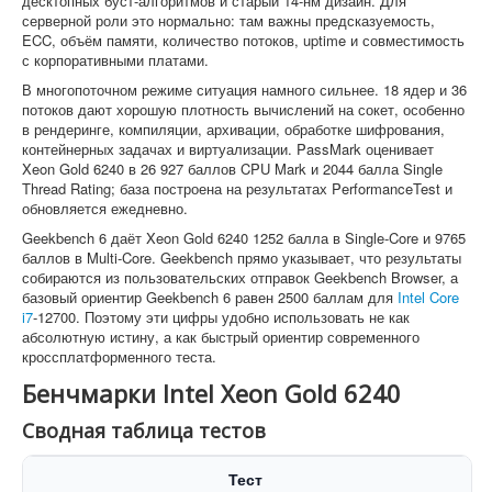
десктопных буст-алгоритмов и старый 14-нм дизайн. Для
серверной роли это нормально: там важны предсказуемость,
ECC, объём памяти, количество потоков, uptime и совместимость
с корпоративными платами.
В многопоточном режиме ситуация намного сильнее. 18 ядер и 36
потоков дают хорошую плотность вычислений на сокет, особенно
в рендеринге, компиляции, архивации, обработке шифрования,
контейнерных задачах и виртуализации. PassMark оценивает
Xeon Gold 6240 в 26 927 баллов CPU Mark и 2044 балла Single
Thread Rating; база построена на результатах PerformanceTest и
обновляется ежедневно.
Geekbench 6 даёт Xeon Gold 6240 1252 балла в Single-Core и 9765
баллов в Multi-Core. Geekbench прямо указывает, что результаты
собираются из пользовательских отправок Geekbench Browser, а
базовый ориентир Geekbench 6 равен 2500 баллам для
Intel Core
i7
-12700. Поэтому эти цифры удобно использовать не как
абсолютную истину, а как быстрый ориентир современного
кроссплатформенного теста.
Бенчмарки Intel Xeon Gold 6240
Сводная таблица тестов
Тест