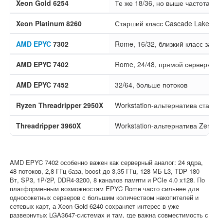
Xeon Gold 6254
Те же 18/36, но выше частота
Xeon Platinum 8260
Старший класс Cascade Lake
AMD EPYC
7302
Rome, 16/32, близкий класс зад
AMD EPYC 7402
Rome, 24/48, прямой серверный
AMD EPYC 7452
32/64, больше потоков
Ryzen Threadripper 2950X
Workstation-альтернатива стар
Threadripper 3960X
Workstation-альтернатива Zen 2
AMD EPYC 7402 особенно важен как серверный аналог: 24 ядра,
48 потоков, 2,8 ГГц база, boost до 3,35 ГГц, 128 МБ L3, TDP 180
Вт, SP3, 1P/2P, DDR4-3200, 8 каналов памяти и PCIe 4.0 x128. По
платформенным возможностям EPYC Rome часто сильнее для
односокетных серверов с большим количеством накопителей и
сетевых карт, а Xeon Gold 6240 сохраняет интерес в уже
развернутых LGA3647-системах и там, где важна совместимость с