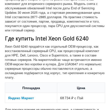
компонент для вторичного серверного рынка. Модель снята с
обслуживания обновлений Intel после даты End of Servicing
Updates 30 июня 2025 года, а стартовая рекомендованная цена
Intel составляла 2877–2885 долларов. На практике стоимость
зависит от состояния, партии, продавца, комплектности и того,
покупается один процессор, пара CPU для двухсокетной системы
или готовый сервер.
Где купить Intel Xeon Gold 6240
Xeon Gold 6240 продаётся как отдельный OEM-процессор, как
восстановленный серверный CPU, как процессорный комплект
для HPE, Dell, Lenovo, Cisco и Supermicro, а также в составе
готовых серверов. На маркетплейсах чаще встречаются именно
OEM-версии без коробки и кулера. Для LGA3647 это нормально:
серверные процессоры обычно поставляются отдельно, а
охлаждение подбирается под корпус, тип крепления и конкретную
плату.
Площадка
Цена
Яндекс Маркет
68 734 ₽ с Пэй
Для покупки важнее не минимальная цена, а совместимость и