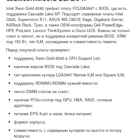
Intel Xeon Gold 6240 требует плату FCLGA3647 с BIOS, где есть
поддержка Cascade Lake-SP. Подходят серверные платы Intel
C620, Supermicro X11, ASUS WS C621E Sage, Gigabyte Server,
ASRock Rack, Tyan, а также OEM-платформы Dell PowerEdge,
HPE ProLiant, Lenovo ThinkSystem и Cisco UCS. Важны не только
сокет и чипсет, но и поддержка конкретной ревизии BIOS, VRM
под 150 Вт, тип ILM, охлаждение и совместимость памяти.
Перед покупкой платы проверяют:
поддержку Xeon Gold 6240 в CPU Support List;
наличие версии BIOS под Cascade Lake;
тип крепления кулера LGA3647 Narrow ILM или Square ILM;
поддержку RDIMM/LRDIMM нужной ёмкости;
число DIMM-слотов на сокет;
наличие PCIe-слотов под GPU, HBA, RAID, сетевые
адаптеры;
питание EPS 8-pin и запас блока питания;
формат корпуса;
совместимость с серверным кулером по высоте и потоку
воздуха;