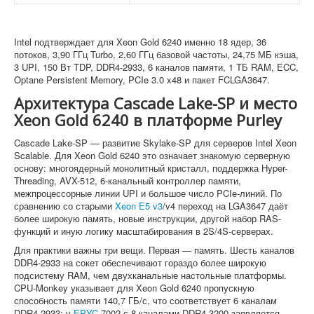
Intel подтверждает для Xeon Gold 6240 именно 18 ядер, 36
потоков, 3,90 ГГц Turbo, 2,60 ГГц базовой частоты, 24,75 МБ кэша,
3 UPI, 150 Вт TDP, DDR4-2933, 6 каналов памяти, 1 ТБ RAM, ECC,
Optane Persistent Memory, PCIe 3.0 x48 и пакет FCLGA3647.
Архитектура Cascade Lake-SP и место
Xeon Gold 6240 в платформе Purley
Cascade Lake-SP — развитие Skylake-SP для серверов Intel Xeon
Scalable. Для Xeon Gold 6240 это означает знакомую серверную
основу: многоядерный монолитный кристалл, поддержка Hyper-
Threading, AVX-512, 6-канальный контроллер памяти,
межпроцессорные линии UPI и большое число PCIe-линий. По
сравнению со старыми
Xeon E5 v3
/v4 переход на LGA3647 даёт
более широкую память, новые инструкции, другой набор RAS-
функций и иную логику масштабирования в 2S/4S-серверах.
Для практики важны три вещи. Первая — память. Шесть каналов
DDR4-2933 на сокет обеспечивают гораздо более широкую
подсистему RAM, чем двухканальные настольные платформы.
CPU-Monkey указывает для Xeon Gold 6240 пропускную
способность памяти 140,7 ГБ/с, что соответствует 6 каналам
DDR4-2933; у
EPYC
7002 с 8 каналами DDR4-3200 заявляется