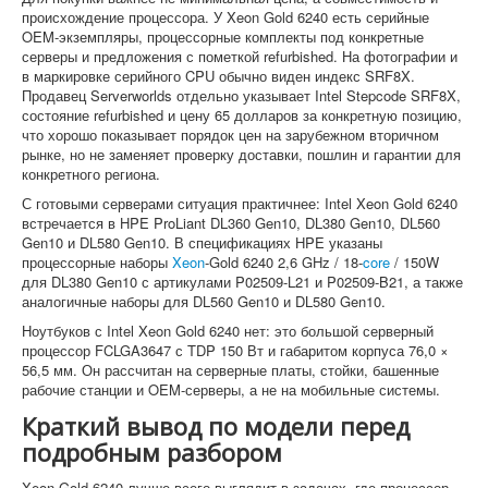
происхождение процессора. У Xeon Gold 6240 есть серийные
OEM-экземпляры, процессорные комплекты под конкретные
серверы и предложения с пометкой refurbished. На фотографии и
в маркировке серийного CPU обычно виден индекс SRF8X.
Продавец Serverworlds отдельно указывает Intel Stepcode SRF8X,
состояние refurbished и цену 65 долларов за конкретную позицию,
что хорошо показывает порядок цен на зарубежном вторичном
рынке, но не заменяет проверку доставки, пошлин и гарантии для
конкретного региона.
С готовыми серверами ситуация практичнее: Intel Xeon Gold 6240
встречается в HPE ProLiant DL360 Gen10, DL380 Gen10, DL560
Gen10 и DL580 Gen10. В спецификациях HPE указаны
процессорные наборы
Xeon
-Gold 6240 2,6 GHz / 18-
core
/ 150W
для DL380 Gen10 с артикулами P02509-L21 и P02509-B21, а также
аналогичные наборы для DL560 Gen10 и DL580 Gen10.
Ноутбуков с Intel Xeon Gold 6240 нет: это большой серверный
процессор FCLGA3647 с TDP 150 Вт и габаритом корпуса 76,0 ×
56,5 мм. Он рассчитан на серверные платы, стойки, башенные
рабочие станции и OEM-серверы, а не на мобильные системы.
Краткий вывод по модели перед
подробным разбором
Xeon Gold 6240 лучше всего выглядит в задачах, где процессор