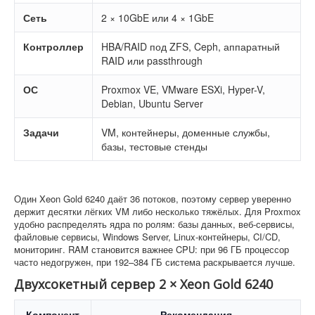
Сеть
2 × 10GbE или 4 × 1GbE
Контроллер
HBA/RAID под ZFS, Ceph, аппаратный
RAID или passthrough
ОС
Proxmox VE, VMware ESXi, Hyper-V,
Debian, Ubuntu Server
Задачи
VM, контейнеры, доменные службы,
базы, тестовые стенды
Один Xeon Gold 6240 даёт 36 потоков, поэтому сервер уверенно
держит десятки лёгких VM либо несколько тяжёлых. Для Proxmox
удобно распределять ядра по ролям: базы данных, веб-сервисы,
файловые сервисы, Windows Server, Linux-контейнеры, CI/CD,
мониторинг. RAM становится важнее CPU: при 96 ГБ процессор
часто недогружен, при 192–384 ГБ система раскрывается лучше.
Двухсокетный сервер 2 × Xeon Gold 6240
Компонент
Рекомендация