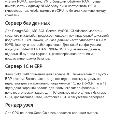
учётом NUMA: тяжёлую VM с большим объёмом RAM лучше
привязывать к одному NUMA-узлу либо настраивать ОС и
гипервизор так, чтобы память и vCPU не бегали хаотично между
сокетами.
Сервер баз данных
Для PostgreSQL, MS SQL Server, MySQL, ClickHouse малого и
среднего масштаба процессор подходит при правильной дисковой
подсистеме. CPU важен, но база данных часто упирается в RAM,
IOPS, latency и настройки хранения. Для такой конфигурации
подходят 384–768 ГБ RAM, NVMe SSD под активные данные,
отдельный пул под журналы, резервирование питания и
продуманная схема бэкапов.
Сервер 1С и ERP
Xeon Gold 6240 применим для сервера 1С, терминальных служб и
ERP-систем. Важна частота одного ядра, поэтому модель не
идеальна для экстремально нагруженной 1С, но 2,6–3,9 ГГц и 18
ядер дают хороший баланс для большого числа фоновых и
пользовательских задач. Для 1С сильнее всего влияют быстрые
SSD, достаточная RAM, настройка SQL и отсутствие перегрева.
Рендер-узел
Для CPU-рендера Xeon Gold 6240 полезен большим числом