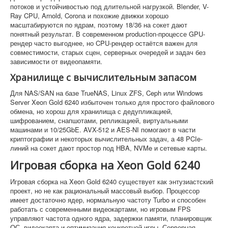
потоков и устойчивостью под длительной нагрузкой. Blender, V-
Ray CPU, Arnold, Corona и похожие движки хорошо
масштабируются по ядрам, поэтому 18/36 на сокет дают
понятный результат. В современном production-процессе GPU-
рендер часто выгоднее, но CPU-рендер остаётся важен для
совместимости, старых сцен, серверных очередей и задач без
зависимости от видеопамяти.
Хранилище с вычислительным запасом
Для NAS/SAN на базе TrueNAS, Linux ZFS, Ceph или Windows
Server Xeon Gold 6240 избыточен только для простого файлового
обмена, но хорош для хранилища с дедупликацией,
шифрованием, снапшотами, репликацией, виртуальными
машинами и 10/25GbE. AVX-512 и AES-NI помогают в части
криптографии и некоторых вычислительных задач, а 48 PCIe-
линий на сокет дают простор под HBA, NVMe и сетевые карты.
Игровая сборка на Xeon Gold 6240
Игровая сборка на Xeon Gold 6240 существует как энтузиастский
проект, но не как рациональный массовый выбор. Процессор
имеет достаточно ядер, нормальную частоту Turbo и способен
работать с современными видеокартами, но игровым FPS
управляют частота одного ядра, задержки памяти, планировщик
ОС, видеокарта и оптимизация конкретной игры. Серверная