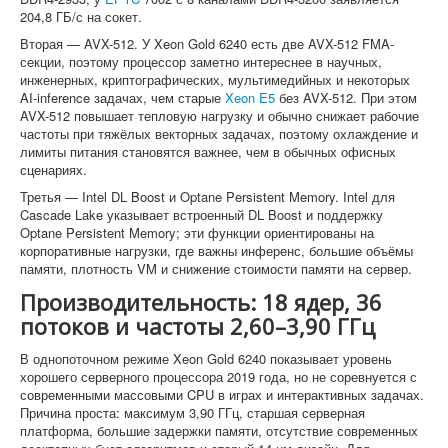
204,8 ГБ/с на сокет.
Вторая — AVX-512. У Xeon Gold 6240 есть две AVX-512 FMA-
секции, поэтому процессор заметно интереснее в научных,
инженерных, криптографических, мультимедийных и некоторых
AI-inference задачах, чем старые
Xeon E5
без AVX-512. При этом
AVX-512 повышает тепловую нагрузку и обычно снижает рабочие
частоты при тяжёлых векторных задачах, поэтому охлаждение и
лимиты питания становятся важнее, чем в обычных офисных
сценариях.
Третья — Intel DL Boost и Optane Persistent Memory. Intel для
Cascade Lake указывает встроенный DL Boost и поддержку
Optane Persistent Memory; эти функции ориентированы на
корпоративные нагрузки, где важны инференс, большие объёмы
памяти, плотность VM и снижение стоимости памяти на сервер.
Производительность: 18 ядер, 36
потоков и частоты 2,60–3,90 ГГц
В однопоточном режиме Xeon Gold 6240 показывает уровень
хорошего серверного процессора 2019 года, но не соревнуется с
современными массовыми CPU в играх и интерактивных задачах.
Причина проста: максимум 3,90 ГГц, старшая серверная
платформа, большие задержки памяти, отсутствие современных