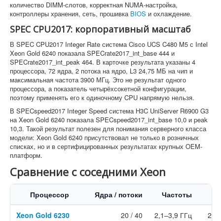
количество DIMM-слотов, корректная NUMA-настройка,
контроллеры хранения, сеть, прошивка
BIOS
и охлаждение.
SPEC CPU2017: корпоративный масштаб
В SPEC CPU2017 Integer Rate система Cisco UCS C480 M5 с Intel
Xeon Gold 6240 показала SPECrate2017_int_base 444 и
SPECrate2017_int_peak 464. В карточке результата указаны 4
процессора, 72 ядра, 2 потока на ядро, L3 24,75 МБ на чип и
максимальная частота 3900 МГц. Это не результат одного
процессора, а показатель четырёхсокетной конфигурации,
поэтому применять его к одиночному CPU напрямую нельзя.
В SPECspeed2017 Integer Speed система H3C UniServer R6900 G3
на Xeon Gold 6240 показала SPECspeed2017_int_base 10,0 и peak
10,3. Такой результат полезен для понимания серверного класса
модели: Xeon Gold 6240 присутствовал не только в розничных
списках, но и в сертифицированных результатах крупных OEM-
платформ.
Сравнение с соседними Xeon
Процессор
Ядра / потоки
Частоты
Xeon Gold 6230
20 / 40
2,1–3,9 ГГц
27,