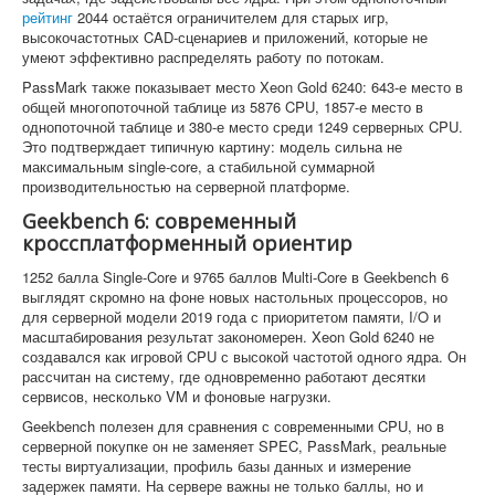
рейтинг
2044 остаётся ограничителем для старых игр,
высокочастотных CAD-сценариев и приложений, которые не
умеют эффективно распределять работу по потокам.
PassMark также показывает место Xeon Gold 6240: 643-е место в
общей многопоточной таблице из 5876 CPU, 1857-е место в
однопоточной таблице и 380-е место среди 1249 серверных CPU.
Это подтверждает типичную картину: модель сильна не
максимальным single-core, а стабильной суммарной
производительностью на серверной платформе.
Geekbench 6: современный
кроссплатформенный ориентир
1252 балла Single-Core и 9765 баллов Multi-Core в Geekbench 6
выглядят скромно на фоне новых настольных процессоров, но
для серверной модели 2019 года с приоритетом памяти, I/O и
масштабирования результат закономерен. Xeon Gold 6240 не
создавался как игровой CPU с высокой частотой одного ядра. Он
рассчитан на систему, где одновременно работают десятки
сервисов, несколько VM и фоновые нагрузки.
Geekbench полезен для сравнения с современными CPU, но в
серверной покупке он не заменяет SPEC, PassMark, реальные
тесты виртуализации, профиль базы данных и измерение
задержек памяти. На сервере важны не только баллы, но и