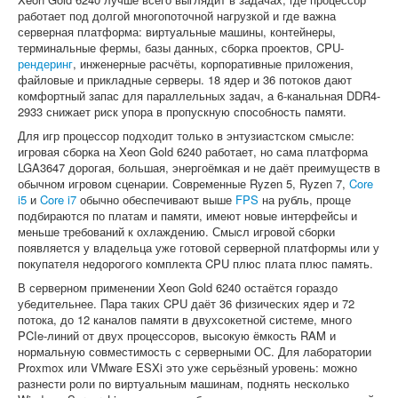
работает под долгой многопоточной нагрузкой и где важна
серверная платформа: виртуальные машины, контейнеры,
терминальные фермы, базы данных, сборка проектов, CPU-
рендеринг
, инженерные расчёты, корпоративные приложения,
файловые и прикладные серверы. 18 ядер и 36 потоков дают
комфортный запас для параллельных задач, а 6-канальная DDR4-
2933 снижает риск упора в пропускную способность памяти.
Для игр процессор подходит только в энтузиастском смысле:
игровая сборка на Xeon Gold 6240 работает, но сама платформа
LGA3647 дорогая, большая, энергоёмкая и не даёт преимуществ в
обычном игровом сценарии. Современные Ryzen 5, Ryzen 7,
Core
i5
и
Core i7
обычно обеспечивают выше
FPS
на рубль, проще
подбираются по платам и памяти, имеют новые интерфейсы и
меньше требований к охлаждению. Смысл игровой сборки
появляется у владельца уже готовой серверной платформы или у
покупателя недорогого комплекта CPU плюс плата плюс память.
В серверном применении Xeon Gold 6240 остаётся гораздо
убедительнее. Пара таких CPU даёт 36 физических ядер и 72
потока, до 12 каналов памяти в двухсокетной системе, много
PCIe-линий от двух процессоров, высокую ёмкость RAM и
нормальную совместимость с серверными ОС. Для лаборатории
Proxmox или VMware ESXi это уже серьёзный уровень: можно
разнести роли по виртуальным машинам, поднять несколько