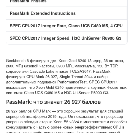
PassMark Physics
PassMark Extended Instructions
SPEC CPU2017 Integer Rate, Cisco UCS C480 M5, 4 CPU
SPEC CPU2017 Integer Speed, H3C UniServer R6900 G3
S
Geekbench 6 фиксирует для Xeon Gold 6240 18 ядер, 36 потоков,
2600 МГц базовой частоты, 3900 МГц максимума, 150 Вт TDP,
кодовое имя Cascade Lake и пакет FCLGA3647. PassMark
фиксирует CPU Mark 26 927, Single Thread 2044 и набор
дополнительных подоценок PerformanceTest. SPEC CPU2017
показывает, что Xeon Gold 6240 применялся в крупных 4-сокетных
системах Cisco UCS C480 M5 и H3C UniServer R6900 G3.
PassMark: что значат 26 927 баллов
26 927 баллов CPU Mark — это хороший результат для старшей
серверной платформы 2019 года. Он показывает, что процессор
уверенно обходит старые Xeon E5 v3/v4 в многопотоке и способен
конкурировать с частью более новых энергоэффективных CPU в
задачах, где задействованы все ядра. При этом однопоточный