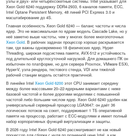
узлы и двух- или четырёхсокетные системы. Intel указывает для
Xeon Gold 6240 поддержку DDR4-2933, 6 каналов памяти, ECC,
Intel Optane Persistent Memory, 48 линий PCI Express 3.0 и
масштабирование до 4S.
Главная особенность Xeon Gold 6240 — баланс частоты и числа
ядер. Это не максимальная по ядрам модель Cascade Lake, но у
неё заметно выше частоты, чем у многих более многопоточных
Xeon Gold
. В рабочих задачах процессор хорошо раскрывается
там, где важны одновременно 18 физических ядер, Hyper-
Threading, широкая подсистема памяти, AVX-512 и устойчивость
под длительной круглосуточной нагрузкой. Для домашнего ПК он
избыточен по платформе, но для сервера Proxmox, VMware ESXi,
Hyper-V, узла рендера, тестового стенда, VDI или тяжёлой
рабочей станции модель остаётся практичной.
В линейке Intel
Xeon Gold 6200
этот CPU занимает середину
между более массовыми 20–22-ядерными вариантами с ниже
базовой частотой и более дорогими моделями с повышенной
частотой либо большим числом ядер. Xeon Gold 6240 удобен как
универсальный серверный процессор LGA3647: он даёт 36
логических потоков на сокет, поддерживает 1 ТБ оперативной
памяти на процессор, работает с ECC-модулями и имеет полный
набор корпоративных функций виртуализации и защиты.
В 2026 году Intel Xeon Gold 6240 рассматривают не как новый
процессор для сборки с нуля по розничной цене Intel, а как