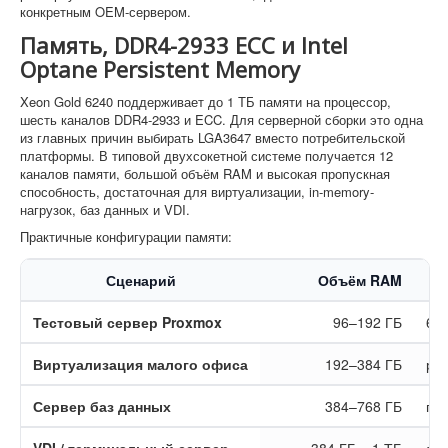
конкретным OEM-сервером.
Память, DDR4-2933 ECC и Intel
Optane Persistent Memory
Xeon Gold 6240 поддерживает до 1 ТБ памяти на процессор,
шесть каналов DDR4-2933 и ECC. Для серверной сборки это одна
из главных причин выбирать LGA3647 вместо потребительской
платформы. В типовой двухсокетной системе получается 12
каналов памяти, большой объём RAM и высокая пропускная
способность, достаточная для виртуализации, in-memory-
нагрузок, баз данных и VDI.
Практичные конфигурации памяти:
Сценарий
Объём RAM
Тестовый сервер Proxmox
96–192 ГБ
6 
Виртуализация малого офиса
192–384 ГБ
ра
Сервер баз данных
384–768 ГБ
пр