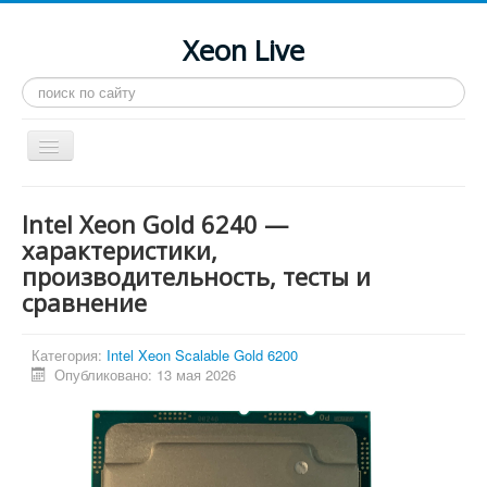
Xeon Live
Искать...
Toggle
Navigation
Главная
Intel Xeon Gold 6240 —
LGA 2011-3
характеристики,
производительность, тесты и
LGA 2011
сравнение
Процессоры
Инструкции
Категория:
Intel Xeon Scalable Gold 6200
Опубликовано: 13 мая 2026
Рейтинги
Конференция
Системные программы