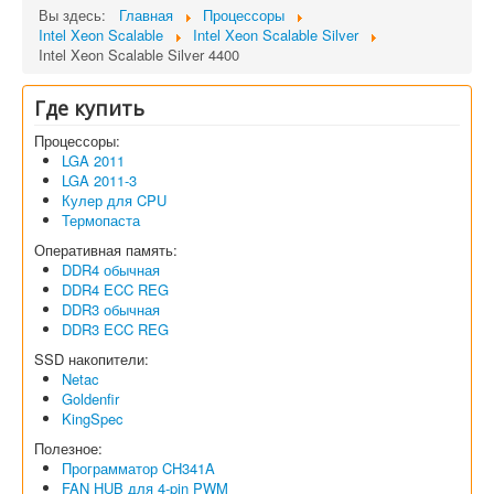
Вы здесь:
Главная
Процессоры
Intel Xeon Scalable
Intel Xeon Scalable Silver
Intel Xeon Scalable Silver 4400
Где купить
Процессоры:
LGA 2011
LGA 2011-3
Кулер для CPU
Термопаста
Оперативная память:
DDR4 обычная
DDR4 ECC REG
DDR3 обычная
DDR3 ECC REG
SSD накопители:
Netac
Goldenfir
KingSpec
Полезное:
Программатор CH341A
FAN HUB для 4-pin PWM