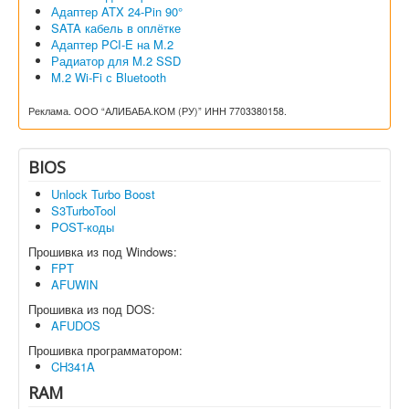
Адаптер ATX 24-Pin 90°
SATA кабель в оплётке
Адаптер PCI-E на M.2
Радиатор для M.2 SSD
M.2 Wi-Fi с Bluetooth
Реклама. ООО “АЛИБАБА.КОМ (РУ)” ИНН 7703380158.
BIOS
Unlock Turbo Boost
S3TurboTool
POST-коды
Прошивка из под Windows:
FPT
AFUWIN
Прошивка из под DOS:
AFUDOS
Прошивка программатором:
CH341A
RAM