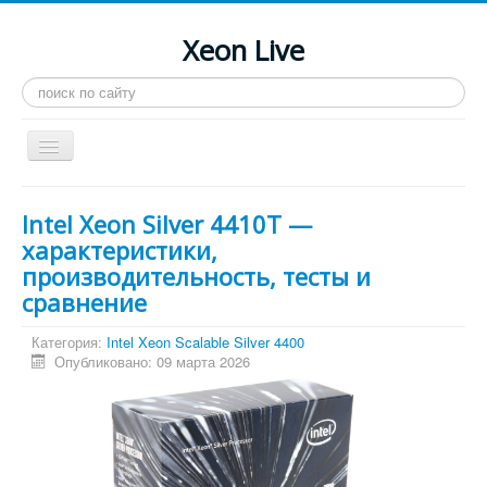
Xeon Live
Искать...
Toggle
Navigation
Главная
Intel Xeon Silver 4410T —
LGA 2011-3
характеристики,
производительность, тесты и
LGA 2011
сравнение
Процессоры
Категория:
Intel Xeon Scalable Silver 4400
Инструкции
Опубликовано: 09 марта 2026
Рейтинги
Конференция
Системные программы