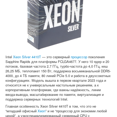
Софт
Intel
Xeon Silver 4410T
— это серверный
процессор
поколения
Sapphire Rapids для платформы FCLGA4677. У него 10 ядер и 20
потоков, базовая частота 2,7 ГГц, турбо-частота до 4,0 ГГц, кеш
26,25 МБ, теплопакет 150 Вт, поддержка восьмиканальной DDR5-
4000, до 4 ТБ памяти, 80 линий PCIe 5.0 и работа в двухсокетных
конфигурациях. Модель вышла в первом квартале 2023 года и
относится не к универсальным настольным решениям, а к
корпоративным платформам, где важны надёжность, линии
ввода-вывода, масштабирование по памяти, виртуализация и
поддержка серверных технологий Intel.
Главная особенность Xeon Silver 4410T в том, что это не
“младший офисный
Xeon
” и не “процессор для экономии любой
ценой”, а узкоспециализированный серверный CPU с