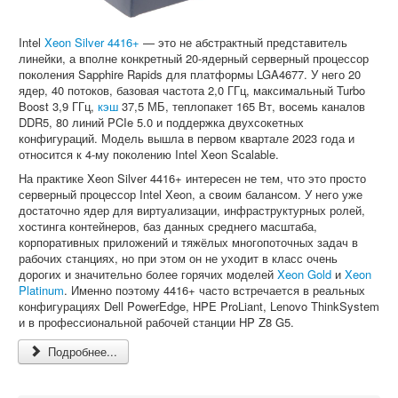
Intel
Xeon Silver 4416+
— это не абстрактный представитель
линейки, а вполне конкретный 20-ядерный серверный процессор
поколения Sapphire Rapids для платформы LGA4677. У него 20
ядер, 40 потоков, базовая частота 2,0 ГГц, максимальный Turbo
Boost 3,9 ГГц,
кэш
37,5 МБ, теплопакет 165 Вт, восемь каналов
DDR5, 80 линий PCIe 5.0 и поддержка двухсокетных
конфигураций. Модель вышла в первом квартале 2023 года и
относится к 4-му поколению Intel Xeon Scalable.
На практике Xeon Silver 4416+ интересен не тем, что это просто
серверный процессор Intel Xeon, а своим балансом. У него уже
достаточно ядер для виртуализации, инфраструктурных ролей,
хостинга контейнеров, баз данных среднего масштаба,
корпоративных приложений и тяжёлых многопоточных задач в
рабочих станциях, но при этом он не уходит в класс очень
дорогих и значительно более горячих моделей
Xeon Gold
и
Xeon
Platinum
. Именно поэтому 4416+ часто встречается в реальных
конфигурациях Dell PowerEdge, HPE ProLiant, Lenovo ThinkSystem
и в профессиональной рабочей станции HP Z8 G5.
Подробнее...