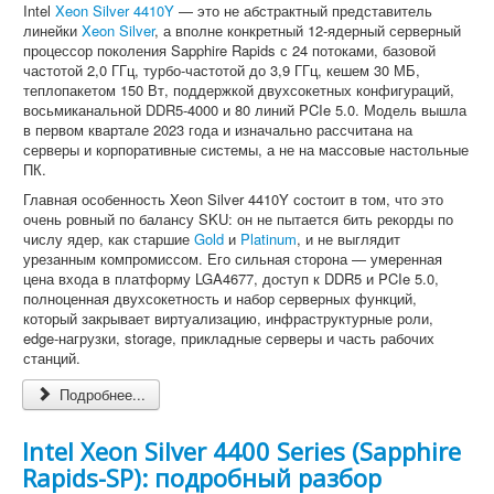
Intel
Xeon Silver 4410Y
— это не абстрактный представитель
линейки
Xeon Silver
, а вполне конкретный 12-ядерный серверный
процессор поколения Sapphire Rapids с 24 потоками, базовой
частотой 2,0 ГГц, турбо-частотой до 3,9 ГГц, кешем 30 МБ,
теплопакетом 150 Вт, поддержкой двухсокетных конфигураций,
восьмиканальной DDR5-4000 и 80 линий PCIe 5.0. Модель вышла
в первом квартале 2023 года и изначально рассчитана на
серверы и корпоративные системы, а не на массовые настольные
ПК.
Главная особенность Xeon Silver 4410Y состоит в том, что это
очень ровный по балансу SKU: он не пытается бить рекорды по
числу ядер, как старшие
Gold
и
Platinum
, и не выглядит
урезанным компромиссом. Его сильная сторона — умеренная
цена входа в платформу LGA4677, доступ к DDR5 и PCIe 5.0,
полноценная двухсокетность и набор серверных функций,
который закрывает виртуализацию, инфраструктурные роли,
edge-нагрузки, storage, прикладные серверы и часть рабочих
станций.
Подробнее...
Intel Xeon Silver 4400 Series (Sapphire
Rapids-SP): подробный разбор