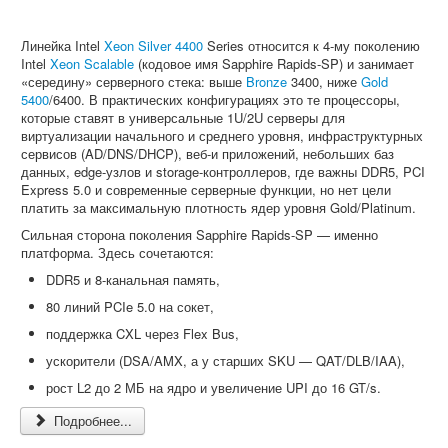
Линейка Intel
Xeon Silver 4400
Series относится к 4-му поколению
Intel
Xeon Scalable
(кодовое имя Sapphire Rapids-SP) и занимает
«середину» серверного стека: выше
Bronze
3400, ниже
Gold
5400
/6400. В практических конфигурациях это те процессоры,
которые ставят в универсальные 1U/2U серверы для
виртуализации начального и среднего уровня, инфраструктурных
сервисов (AD/DNS/DHCP), веб-и приложений, небольших баз
данных, edge-узлов и storage-контроллеров, где важны DDR5, PCI
Express 5.0 и современные серверные функции, но нет цели
платить за максимальную плотность ядер уровня Gold/Platinum.
Сильная сторона поколения Sapphire Rapids-SP — именно
платформа. Здесь сочетаются:
DDR5 и 8-канальная память,
80 линий PCIe 5.0 на сокет,
поддержка CXL через Flex Bus,
ускорители (DSA/AMX, а у старших SKU — QAT/DLB/IAA),
рост L2 до 2 МБ на ядро и увеличение UPI до 16 GT/s.
Подробнее...