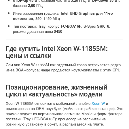
cTDP-up 45 Вт
: базовая частота
3,20 ГГц
,
cTDP-down 35 Вт
:
базовая
2,60 ГГц
Интегрированная графика:
Intel UHD Graphics для 11-го
поколения
, 350–1450 МГц
Тип поставки:
Tray
, корпус
FC-BGA16F
, S-Spec
SRKT8
,
рекомендованная цена
$450
Где купить Intel Xeon W-11855M:
цены и ссылки
Сам чип Xeon W-11855M как отдельный товар встречается редко
из-за BGA-корпуса; чаще продаются ноутбуки/платы с этим CPU.
Позиционирование, жизненный
цикл и «актуальность» модели
Xeon W-11855M относится к мобильной линейке
Xeon W
и
ориентирован на OEM-ноутбуки (мобильные рабочие станции). Это
прямо следует из вертикального сегмента Mobile и форм-фактора
поставки (Tray / FC-BGA16F): процессор не рассчитан на
розничную установку в сокет, а распаивается на плате.