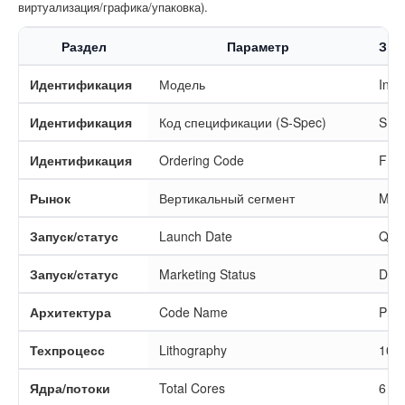
виртуализация/графика/упаковка).
Раздел
Параметр
Зна
Идентификация
Модель
Int
Идентификация
Код спецификации (S-Spec)
SRK
Идентификация
Ordering Code
FH8
Рынок
Вертикальный сегмент
Mobi
Запуск/статус
Launch Date
Q2’
Запуск/статус
Marketing Status
Disc
Архитектура
Code Name
Prod
Техпроцесс
Lithography
10 
Ядра/потоки
Total Cores
6