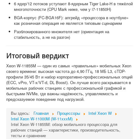
6 ядер/12 потоков уступают 8-ядерным Tiger Lake-H в тяжёлой
многопоточности (CPU Mark ниже, чем у i7-11850H)
BGA-корпус (FC-BGA16F): апгрейд «процессора в ноутбуке»
как розничная операция не является типовым сценарием
Разблокированного множителя нет (ориентация на
стабильность, а не на разгон)
Итоговый вердикт
Xeon W-11855M — один из самых «правильных» мобильных Xeon
своего времени: высокая частота до 4,90 ГГц, 18 МБ L3, cTDP-
профили 35/45 Вт и набор корпоративно-профессиональных опций
(ECC, vPro, VT-x/VT-d, DL Boost). Он лучше всего раскрывается в
мобильных рабочих станциях с профессиональной графикой и
быстрыми NVMe, где важны надёжность, управляемость и
предсказуемое поведение под нагрузкой.
Вы здесь:
Главная
Процессоры
Intel Xeon W
Intel Xeon W-11000M (W-11xxxM)
Intel Xeon W-11855M: обзор мобильного процессора для
рабочих станций — характеристики, производительность,
тесты и сравнение