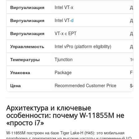
Виртуализация
Intel VT-x
Да
Виртуализация
Intel VT-
d
Да
Виртуализация
VT-x с EPT
Да
Управляемость
Intel vPro (platform eligibility)
Да
Температуры
Tjunction
100
Упаковка
Package
FC-
Цена
Recommended Customer Price
$45
Архитектура и ключевые
особенности: почему W-11855M не
«просто i7»
W-11855M построен на базе Tiger Lake-H (H45): это мобильная
платформа с приоритетом на высокие частоты и современный I/O.