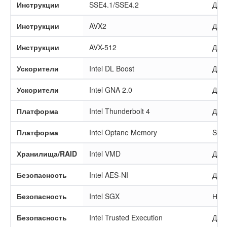
Инструкции
SSE4.1/SSE4.2
Да
Инструкции
AVX2
Да
Инструкции
AVX-512
Да
Ускорители
Intel DL Boost
Да
Ускорители
Intel GNA 2.0
Да
Платформа
Intel Thunderbolt 4
Да
Платформа
Intel Optane Memory
Sup
Хранилища/RAID
Intel VMD
Да
Безопасность
Intel AES-NI
Да
Безопасность
Intel SGX
Нет
Безопасность
Intel Trusted Execution
Да