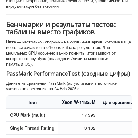
станции: шифрование, политика безопасности, управляемость и
виртуализация без экзотики.
Бенчмарки и результаты тестов:
таблицы вместо графиков
Ниже — несколько «опорных» наборов бенчмарков, которые чаще
всего встречаются в обзорах и базах результатов. Для
мобильных CPU особенно важно помнить: итог зависит от
конкретного ноутбука (охлаждение/лимиты мощности/
память/BIOS).
PassMark PerformanceTest (сводные цифры)
Данные из сравнения PassMark (актуализация в источнике
указана по состоянию на 24 Feb 2026):
Тест
Xeon W-11855M
Для сравнения
CPU Mark (multi)
17 393
Single Thread Rating
3 132