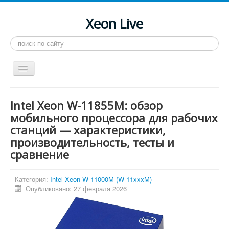
Xeon Live
Искать...
Toggle
Navigation
Главная
Intel Xeon W-11855M: обзор
LGA 2011-3
мобильного процессора для рабочих
станций — характеристики,
LGA 2011
производительность, тесты и
Процессоры
сравнение
Инструкции
Категория:
Intel Xeon W-11000M (W-11xxxM)
Рейтинги
Опубликовано: 27 февраля 2026
Конференция
Системные программы