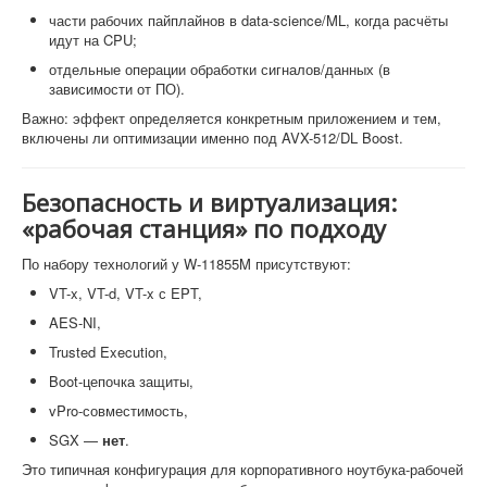
части рабочих пайплайнов в data-science/ML, когда расчёты
идут на CPU;
отдельные операции обработки сигналов/данных (в
зависимости от ПО).
Важно: эффект определяется конкретным приложением и тем,
включены ли оптимизации именно под AVX-512/DL Boost.
Безопасность и виртуализация:
«рабочая станция» по подходу
По набору технологий у W-11855M присутствуют:
VT-x, VT-d, VT-x с EPT,
AES-NI,
Trusted Execution,
Boot-цепочка защиты,
vPro-совместимость,
SGX —
нет
.
Это типичная конфигурация для корпоративного ноутбука-рабочей