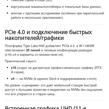
виртуальные машины/контейнеры и локальные базы данных,
монтаж с крупными исходниками (особенно при параллельной
работе в нескольких приложениях).
PCIe 4.0 и подключение быстрых
накопителей/графики
Платформа Tiger Lake-H45 добавляет PCIe 4.0, а W-11855M
обеспечивает
20 линий
и типовые конфигурации разводки
(x16+x4 и варианты со множеством x4).
Практический смысл:
x16
уходит на дискретную профессиональную графику (RTX
A-серии),
x4
— на NVMe (в идеале Gen4 в поддерживаемом слоте).
На уровне «сценариев» это даёт мобильной станции быстрый
доступ к большим проектам и медиатеке на NVMe без ощущения,
что всё упирается в старую шину.
Встроенная графика UHD (11-е