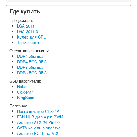
Где купить
Процессоры:
LGA 2011
LGA 2011-3
Кулер для CPU
Термопаста
Оперативная память:
DDR4 обычная
DDR4 ECC REG
DDR3 обычная
DDR3 ECC REG
SSD накопители:
Netac
Goldenfir
KingSpec
Полезное:
Программатор CH341A
FAN HUB для 4-pin PWM
Адаптер ATX 24-Pin 90°
SATA кабель в оплётке
Адаптер PCI-E на M.2