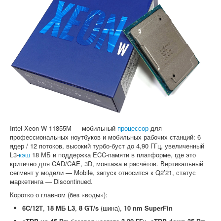
Софт
Intel Xeon W-11855M — мобильный
процессор
для
профессиональных ноутбуков и мобильных рабочих станций: 6
ядер / 12 потоков, высокий турбо-буст до 4,90 ГГц, увеличенный
L3-
кэш
18 МБ и поддержка ECC-памяти в платформе, где это
критично для CAD/CAE, 3D, монтажа и расчётов. Вертикальный
сегмент у модели — Mobile, запуск относится к Q2’21, статус
маркетинга — Discontinued.
Коротко о главном (без «воды»):
6C/12T
,
18 МБ L3
,
8 GT/s
(шина),
10 nm SuperFin