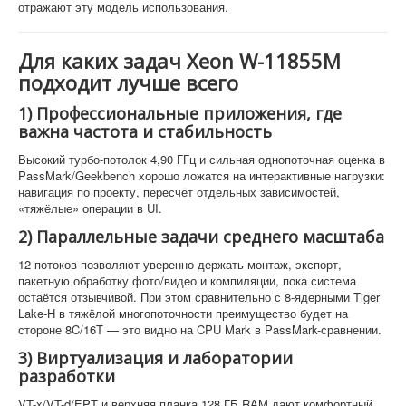
отражают эту модель использования.
Для каких задач Xeon W-11855M
подходит лучше всего
1) Профессиональные приложения, где
важна частота и стабильность
Высокий турбо-потолок 4,90 ГГц и сильная однопоточная оценка в
PassMark/Geekbench хорошо ложатся на интерактивные нагрузки:
навигация по проекту, пересчёт отдельных зависимостей,
«тяжёлые» операции в UI.
2) Параллельные задачи среднего масштаба
12 потоков позволяют уверенно держать монтаж, экспорт,
пакетную обработку фото/видео и компиляции, пока система
остаётся отзывчивой. При этом сравнительно с 8-ядерными Tiger
Lake-H в тяжёлой многопоточности преимущество будет на
стороне 8C/16T — это видно на CPU Mark в PassMark-сравнении.
3) Виртуализация и лаборатории
разработки
VT-x/VT-d/EPT и верхняя планка 128 ГБ RAM дают комфортный