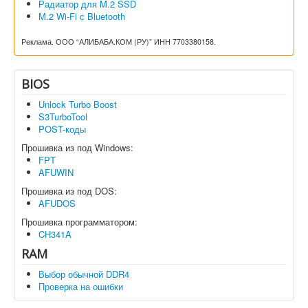
Радиатор для M.2 SSD
M.2 Wi-Fi с Bluetooth
Реклама. ООО “АЛИБАБА.КОМ (РУ)” ИНН 7703380158.
BIOS
Unlock Turbo Boost
S3TurboTool
POST-коды
Прошивка из под Windows:
FPT
AFUWIN
Прошивка из под DOS:
AFUDOS
Прошивка программатором:
CH341A
RAM
Выбор обычной DDR4
Проверка на ошибки