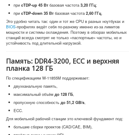
при
cTDP-up 45 Вт
базовая частота
3,20 ГГц
;
при
cTDP-down 35 Вт
базовая частота
2,60 ГГц
.
Это удобно читать так: один и тот же CPU в разных ноутбуках и
BIOS
-профилях ведёт себя по-разному именно из-за лимитов
мощности и системы охлаждения. Поэтому в обзорах мобильных
станций всегда смотрят не только «паспортные» частоты, но и
устойчивость под длительной нагрузкой.
Память: DDR4-3200, ECC и верхняя
планка 128 ГБ
По спецификациям W-11855M поддерживает:
двухканальную память,
максимальный объём
до 128 ГБ
,
пропускную способность
до 51,2 GB/s
,
ECC.
Для мобильной рабочей станции это ключевой фундамент под:
большие сборки проектов (CAD/CAE, BIM),
тяжёлые сцены и кэши (3D),