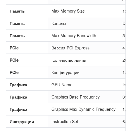
Память
Max Memory Size
128
Память
Каналы
Dual
Память
Max Memory Bandwidth
51,2
PCIe
Версия PCI Express
4.0
PCIe
Количество линий
20
PCIe
Конфигурации
1x16
Графика
GPU Name
Inte
Графика
Graphics Base Frequency
350
Графика
Graphics Max Dynamic Frequency
1,45
Инструкции
Instruction Set
64-b