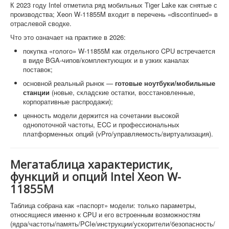
К 2023 году Intel отметила ряд мобильных Tiger Lake как снятые с
производства; Xeon W-11855M входит в перечень «discontinued» в
отраслевой сводке.
Что это означает на практике в 2026:
покупка «голого» W-11855M как отдельного CPU встречается
в виде BGA-чипов/комплектующих и в узких каналах
поставок;
основной реальный рынок —
готовые ноутбуки/мобильные
станции
(новые, складские остатки, восстановленные,
корпоративные распродажи);
ценность модели держится на сочетании высокой
однопоточной частоты, ECC и профессиональных
платформенных опций (vPro/управляемость/виртуализация).
Мегатаблица характеристик,
функций и опций Intel Xeon W-
11855M
Таблица собрана как «паспорт» модели: только параметры,
относящиеся именно к CPU и его встроенным возможностям
(ядра/частоты/память/PCIe/инструкции/ускорители/безопасность/