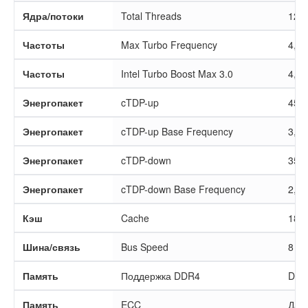
Ядра/потоки
Total Threads
12
Частоты
Max Turbo Frequency
4,90
Частоты
Intel Turbo Boost Max 3.0
4,90
Энергопакет
cTDP-up
45 В
Энергопакет
cTDP-up Base Frequency
3,20
Энергопакет
cTDP-down
35 В
Энергопакет
cTDP-down Base Frequency
2,60
Кэш
Cache
18 M
Шина/связь
Bus Speed
8 GT
Память
Поддержка DDR4
DDR
Память
ECC
Да