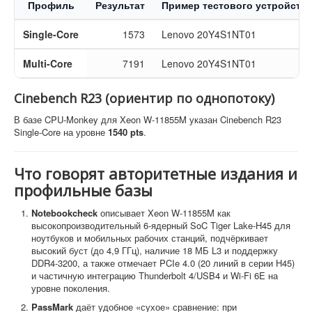
Профиль
Результат
Пример тестового устройства
Single-Core
1573
Lenovo 20Y4S1NT01
Multi-Core
7191
Lenovo 20Y4S1NT01
Cinebench R23 (ориентир по однопотоку)
В базе CPU-Monkey для Xeon W-11855M указан Cinebench R23
Single-Core на уровне
1540 pts
.
Что говорят авторитетные издания и
профильные базы
Notebookcheck
описывает Xeon W-11855M как
высокопроизводительный 6-ядерный SoC Tiger Lake-H45 для
ноутбуков и мобильных рабочих станций, подчёркивает
высокий буст (до 4,9 ГГц), наличие 18 МБ L3 и поддержку
DDR4-3200, а также отмечает PCIe 4.0 (20 линий в серии H45)
и частичную интеграцию Thunderbolt 4/USB4 и Wi-Fi 6E на
уровне поколения.
PassMark
даёт удобное «сухое» сравнение: при