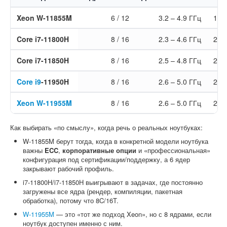
Xeon W-11855M
6 / 12
3.2 – 4.9 ГГц
18 
Core i7-11800H
8 / 16
2.3 – 4.6 ГГц
24 
Core i7-11850H
8 / 16
2.5 – 4.8 ГГц
24 
Core i9
-11950H
8 / 16
2.6 – 5.0 ГГц
24 
Xeon W-11955M
8 / 16
2.6 – 5.0 ГГц
24 
Как выбирать «по смыслу», когда речь о реальных ноутбуках:
W-11855M берут тогда, когда в конкретной модели ноутбука
важны
ECC
,
корпоративные опции
и «профессиональная»
конфигурация под сертификации/поддержку, а 6 ядер
закрывают рабочий профиль.
i7-11800H/i7-11850H выигрывают в задачах, где постоянно
загружены все ядра (рендер, компиляции, пакетная
обработка), потому что 8C/16T.
W-11955M
— это «тот же подход Xeon», но с 8 ядрами, если
ноутбук доступен именно с ним.