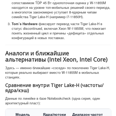
сопоставимом TDP 45 Вт однопоточная оценка у W-11855M
находится на уровне топ-мобильных решений своего периода,
а многопоток закономерно уступает 8-ядерным чипам
семейства Tiger Lake-H (например i7-11850H).
Tom’s Hardware
фиксирует перевод части Tiger Lake-H в
статус discontinued, включая Xeon W-11855M, что помогает
понять жизненный цикл и причины «дефицита» отдельных
конфигураций в новых поставках.
Аналоги и ближайшие
альтернативы (Intel Xeon, Intel Core)
Здесь — именно ближайшие «соседи» по поколению Tiger Lake-H,
которые реально выбирают вместо W-11855M в мобильных
станциях.
Сравнение внутри Tiger Lake-H (частоты/
ядра/кэш)
Данные по линейке в базе Notebookcheck (одна серия, один
архитектурный пласт):
Модель
Ядра/потоки
Диапазон частот