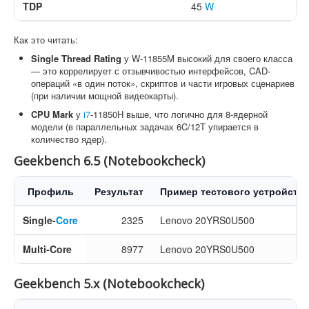
TDP
45
W
Как это читать:
Single Thread Rating
у W-11855M высокий для своего класса
— это коррелирует с отзывчивостью интерфейсов, CAD-
операций «в один поток», скриптов и части игровых сценариев
(при наличии мощной видеокарты).
CPU Mark
у
i7
-11850H выше, что логично для 8-ядерной
модели (в параллельных задачах 6C/12T упирается в
количество ядер).
Geekbench 6.5 (Notebookcheck)
Профиль
Результат
Пример тестового устройства
Single-
Core
2325
Lenovo 20YRS0U500
Multi-Core
8977
Lenovo 20YRS0U500
Geekbench 5.x (Notebookcheck)