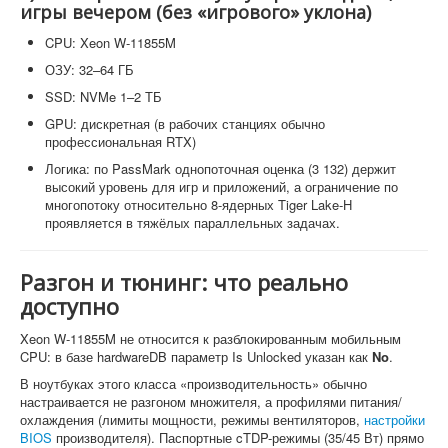
игры вечером (без «игрового» уклона)
CPU: Xeon W-11855M
ОЗУ: 32–64 ГБ
SSD: NVMe 1–2 ТБ
GPU: дискретная (в рабочих станциях обычно
профессиональная RTX)
Логика: по PassMark однопоточная оценка (3 132) держит
высокий уровень для игр и приложений, а ограничение по
многопотоку относительно 8-ядерных Tiger Lake-H
проявляется в тяжёлых параллельных задачах.
Разгон и тюнинг: что реально
доступно
Xeon W-11855M не относится к разблокированным мобильным
CPU: в базе hardwareDB параметр Is Unlocked указан как
No
.
В ноутбуках этого класса «производительность» обычно
настраивается не разгоном множителя, а профилями питания/
охлаждения (лимиты мощности, режимы вентиляторов,
настройки
BIOS
производителя). Паспортные cTDP-режимы (35/45 Вт) прямо