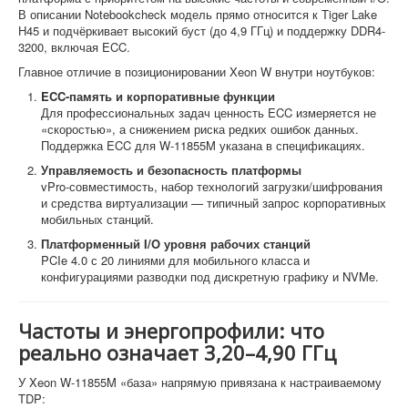
В описании Notebookcheck модель прямо относится к Tiger Lake
H45 и подчёркивает высокий буст (до 4,9 ГГц) и поддержку DDR4-
3200, включая ECC.
Главное отличие в позиционировании Xeon W внутри ноутбуков:
ECC-память и корпоративные функции
Для профессиональных задач ценность ECC измеряется не
«скоростью», а снижением риска редких ошибок данных.
Поддержка ECC для W-11855M указана в спецификациях.
Управляемость и безопасность платформы
vPro-совместимость, набор технологий загрузки/шифрования
и средства виртуализации — типичный запрос корпоративных
мобильных станций.
Платформенный I/O уровня рабочих станций
PCIe 4.0 с 20 линиями для мобильного класса и
конфигурациями разводки под дискретную графику и NVMe.
Частоты и энергопрофили: что
реально означает 3,20–4,90 ГГц
У Xeon W-11855M «база» напрямую привязана к настраиваемому
TDP: