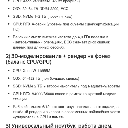
CPU: Xeon W-11855M (45 Вт профиль)
ОЗУ: 32–64 ГБ DDR4-3200, ECC
SSD: NVMe 1–2 ТБ (проект + кэш)
GPU: RTX A-серии (уровень под объёмы сцен/сертификации
ПО)
Рабочий смысл: высокая частота до 4,9 ГГц полезна в
«интерактивных» операциях, ECC снижает риск ошибок
данных при длинных сессиях.
2) 3D-моделирование + рендер «в фоне»
(баланс CPU/GPU)
CPU: Xeon W-11855M
ОЗУ: 64–128 ГБ (при больших сценах)
SSD: NVMe 2 ТБ + второй накопитель под медиатеку/ассеты
GPU: RTX A4000/A5000-класс в рамках конкретной модели
станции
Рабочий смысл: 6/12 потоков тянут параллельные задачи, а
тяжёлый рендер и вьюпорт в современных пайплайнах часто
«упираются» в GPU и память.
3) Универсальный ноутбук: работа днём,