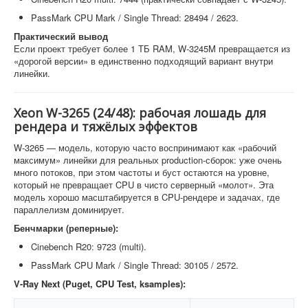
PassMark CPU Mark / Single Thread: 28494 / 2623.
Практический вывод
Если проект требует более 1 ТБ RAM, W-3245M превращается из
«дорогой версии» в единственно подходящий вариант внутри
линейки.
Xeon W-3265 (24/48): рабочая лошадь для
рендера и тяжёлых эффектов
W-3265 — модель, которую часто воспринимают как «рабочий
максимум» линейки для реальных production-сборок: уже очень
много потоков, при этом частоты и буст остаются на уровне,
который не превращает CPU в чисто серверный «молот». Эта
модель хорошо масштабируется в CPU-рендере и задачах, где
параллелизм доминирует.
Бенчмарки (реперные):
Cinebench R20: 9723 (multi).
PassMark CPU Mark / Single Thread: 30105 / 2572.
V-Ray Next (Puget, CPU Test, ksamples):