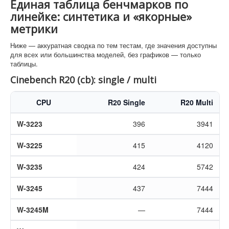
Единая таблица бенчмарков по
линейке: синтетика и «якорные»
метрики
Ниже — аккуратная сводка по тем тестам, где значения доступны
для всех или большинства моделей, без графиков — только
таблицы.
Cinebench R20 (cb): single / multi
CPU
R20 Single
R20 Multi
W-3223
396
3941
W-3225
415
4120
W-3235
424
5742
W-3245
437
7444
W-3245M
—
7444