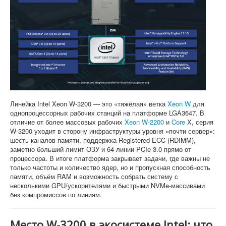
Софт
Линейка Intel Xeon W-3200 — это «тяжёлая» ветка
Xeon W
для
однопроцессорных рабочих станций на платформе LGA3647. В
отличие от более массовых рабочих
Xeon W-2200
и
Core
X, серия
W-3200 уходит в сторону инфраструктуры уровня «почти сервер»:
шесть каналов памяти, поддержка Registered ECC (RDIMM),
заметно больший лимит ОЗУ и 64 линии PCIe 3.0 прямо от
процессора. В итоге платформа закрывает задачи, где важны не
только частоты и количество ядер, но и пропускная способность
памяти, объём RAM и возможность собрать систему с
несколькими GPU/ускорителями и быстрыми NVMe-массивами
без компромиссов по линиям.
Место W-3200 в экосистеме Intel: что