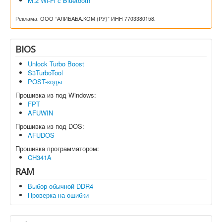
M.2 Wi-Fi с Bluetooth
Реклама. ООО “АЛИБАБА.КОМ (РУ)” ИНН 7703380158.
BIOS
Unlock Turbo Boost
S3TurboTool
POST-коды
Прошивка из под Windows:
FPT
AFUWIN
Прошивка из под DOS:
AFUDOS
Прошивка программатором:
CH341A
RAM
Выбор обычной DDR4
Проверка на ошибки