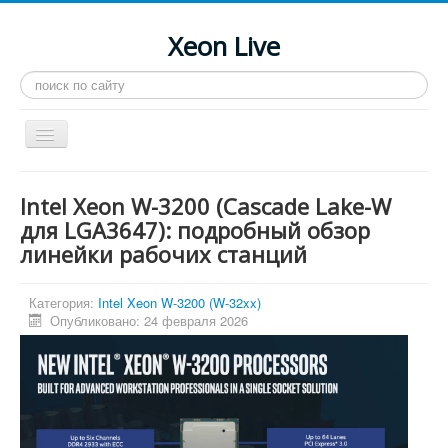
Xeon Live
Искать...
Toggle
Navigation
Главная
Intel Xeon W-3200 (Cascade Lake-W
LGA 2011-3
для LGA3647): подробный обзор
линейки рабочих станций
LGA 2011
Процессоры
Категория:
Intel Xeon W-3200 (W-32xx)
Инструкции
Опубликовано: 24 февраля 2026
Рейтинги
Конференция
Системные программы