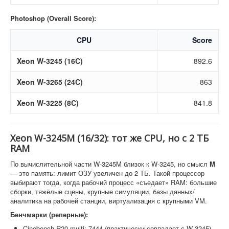
Photoshop (Overall Score):
CPU
Score
Xeon W-3245 (16C)
892.6
Xeon W-3265 (24C)
863
Xeon W-3225 (8C)
841.8
Xeon W-3245M (16/32): тот же CPU, но с 2 ТБ
RAM
По вычислительной части W-3245M близок к W-3245, но смысл
M
— это память: лимит ОЗУ увеличен до 2 ТБ. Такой процессор
выбирают тогда, когда рабочий процесс «съедает» RAM: большие
сборки, тяжёлые сцены, крупные симуляции, базы данных/
аналитика на рабочей станции, виртуализация с крупными VM.
Бенчмарки (реперные):
Cinebench R20 multi: 7444 (практически совпадает с W-3245).