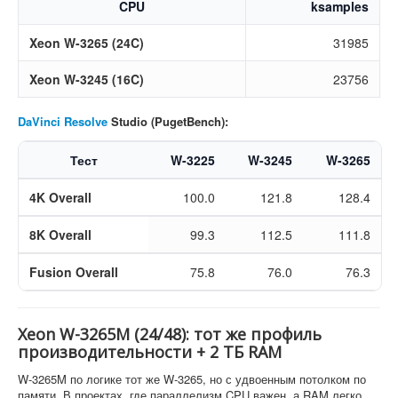
CPU
ksamples
Xeon W-3265 (24C)
31985
Xeon W-3245 (16C)
23756
DaVinci Resolve
Studio (PugetBench):
Тест
W-3225
W-3245
W-3265
4K Overall
100.0
121.8
128.4
8K Overall
99.3
112.5
111.8
Fusion Overall
75.8
76.0
76.3
Xeon W-3265M (24/48): тот же профиль
производительности + 2 ТБ RAM
W-3265M по логике тот же W-3265, но с удвоенным потолком по
памяти. В проектах, где параллелизм CPU важен, а RAM легко