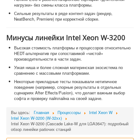
нагрузки» без смены класса платформы.
Сильные результаты в ряде контент-задач (рендер,
NeatBench, Premiere) при корректной сборке.
Минусы линейки Intel Xeon W-3200
Высокая стоимость платформы и процессоров относительно
HEDT-альтернатив при сопоставимой «чистой»
производительности в части задач.
Узкая ниша и более сложная материнская экосистема по
сравнению с массовыми платформами.
Некоторые прикладные тесты показывали нетипичное
поведение (например, спорные результаты в отдельных
сценариях After Effects/Fusion), что делает важным выбор
софта и проверку пайплайна на своей задаче.
Вы здесь:
Главная
Процессоры
Intel Xeon W
Intel Xeon W-3200 (W-32xx)
Intel Xeon W-3200 (Cascade Lake-W для LGA3647): подробный
обзор линейки рабочих станций