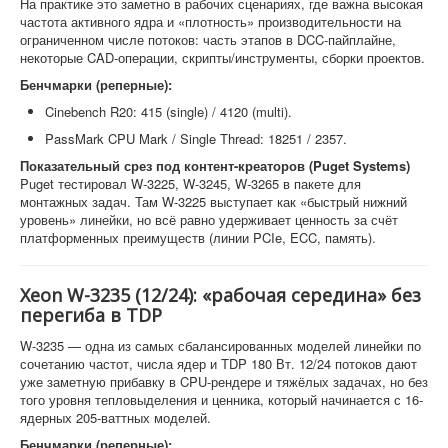
На практике это заметно в рабочих сценариях, где важна высокая
частота активного ядра и «плотность» производительности на
ограниченном числе потоков: часть этапов в DCC-пайплайне,
некоторые CAD-операции, скрипты/инструменты, сборки проектов.
Бенчмарки (реперные):
Cinebench R20: 415 (single) / 4120 (multi).
PassMark CPU Mark / Single Thread: 18251 / 2357.
Показательный срез под контент-креаторов (Puget Systems)
Puget тестировал W-3225, W-3245, W-3265 в пакете для
монтажных задач. Там W-3225 выступает как «быстрый нижний
уровень» линейки, но всё равно удерживает ценность за счёт
платформенных преимуществ (линии PCIe, ECC, память).
Xeon W-3235 (12/24): «рабочая середина» без
перегиба в TDP
W-3235 — одна из самых сбалансированных моделей линейки по
сочетанию частот, числа ядер и TDP 180 Вт. 12/24 потоков дают
уже заметную прибавку в CPU-рендере и тяжёлых задачах, но без
того уровня тепловыделения и ценника, который начинается с 16-
ядерных 205-ваттных моделей.
Бенчмарки (реперные):