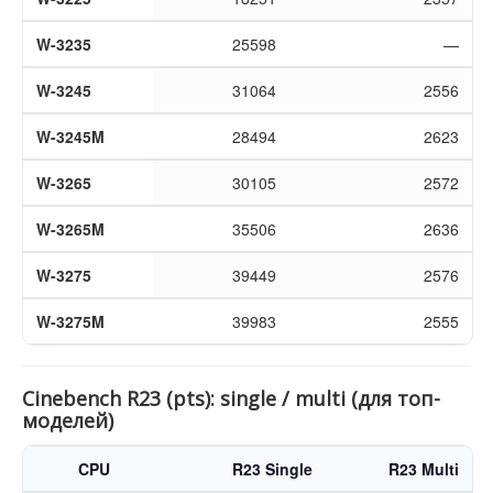
W-3235
25598
—
W-3245
31064
2556
W-3245M
28494
2623
W-3265
30105
2572
W-3265M
35506
2636
W-3275
39449
2576
W-3275M
39983
2555
Cinebench R23 (pts): single / multi (для топ-
моделей)
CPU
R23 Single
R23 Multi