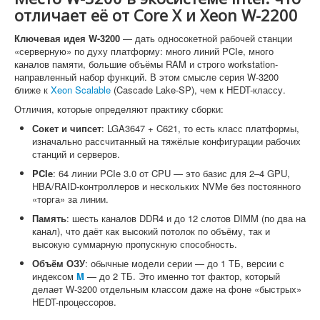
отличает её от Core X и Xeon W-2200
Ключевая идея W-3200
— дать односокетной рабочей станции
«серверную» по духу платформу: много линий PCIe, много
каналов памяти, большие объёмы RAM и строго workstation-
направленный набор функций. В этом смысле серия W-3200
ближе к
Xeon Scalable
(Cascade Lake-SP), чем к HEDT-классу.
Отличия, которые определяют практику сборки:
Сокет и чипсет
: LGA3647 + C621, то есть класс платформы,
изначально рассчитанный на тяжёлые конфигурации рабочих
станций и серверов.
PCIe
: 64 линии PCIe 3.0 от CPU — это базис для 2–4 GPU,
HBA/RAID-контроллеров и нескольких NVMe без постоянного
«торга» за линии.
Память
: шесть каналов DDR4 и до 12 слотов DIMM (по два на
канал), что даёт как высокий потолок по объёму, так и
высокую суммарную пропускную способность.
Объём ОЗУ
: обычные модели серии — до 1 ТБ, версии с
индексом
M
— до 2 ТБ. Это именно тот фактор, который
делает W-3200 отдельным классом даже на фоне «быстрых»
HEDT-процессоров.