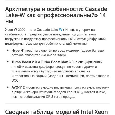
Архитектура и особенности: Cascade
Lake-W как «профессиональный» 14
нм
Xeon W-3200 — это Cascade Lake-
W
(14 нм), с упором на
стабильность, предсказуемое поведение под длительной
нагрузкой и поддержку профессиональных инструкций/функций
платформы. Важные для рабочих станций моменты:
Hyper-Threading
включён во всех моделях (вдвое больше
потоков относительно числа ядер).
Turbo Boost 2.0 и Turbo Boost Max 3.0
: в спецификациях
линейки заметна дифференциация по «всем ядрам» и
«максимальному» бусту, что напрямую влияет на
интерактивные задачи (моделинг, компиляции, часть этапов в
DCC).
AVX-512
и сопутствующие инструкции присутствуют, поэтому
в ряде инженерных/научных задач серия ощущается иначе,
чем потребительские CPU того периода.
Сводная таблица моделей Intel Xeon