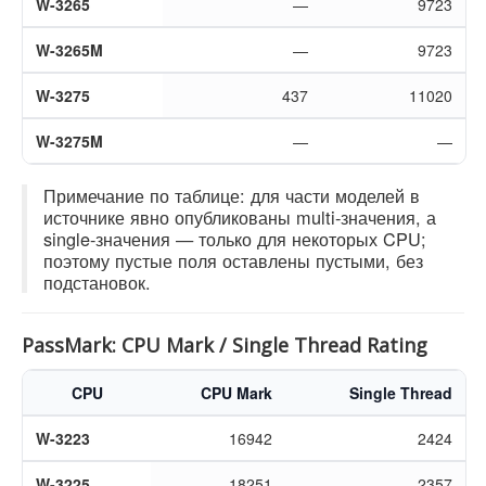
W-3265
—
9723
W-3265M
—
9723
W-3275
437
11020
W-3275M
—
—
Примечание по таблице: для части моделей в
источнике явно опубликованы multi-значения, а
single-значения — только для некоторых CPU;
поэтому пустые поля оставлены пустыми, без
подстановок.
PassMark: CPU Mark / Single Thread Rating
CPU
CPU Mark
Single Thread
W-3223
16942
2424
W-3225
18251
2357