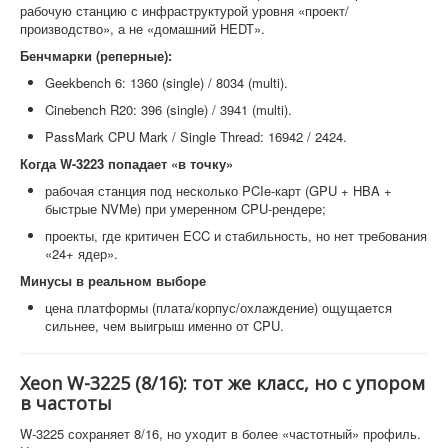
рабочую станцию с инфраструктурой уровня «проект/
производство», а не «домашний HEDT».
Бенчмарки (реперные):
Geekbench 6: 1360 (single) / 8034 (multi).
Cinebench R20: 396 (single) / 3941 (multi).
PassMark CPU Mark / Single Thread: 16942 / 2424.
Когда W-3223 попадает «в точку»
рабочая станция под несколько PCIe-карт (GPU + HBA +
быстрые NVMe) при умеренном CPU-рендере;
проекты, где критичен ECC и стабильность, но нет требования
«24+ ядер».
Минусы в реальном выборе
цена платформы (плата/корпус/охлаждение) ощущается
сильнее, чем выигрыш именно от CPU.
Xeon W-3225 (8/16): тот же класс, но с упором
в частоты
W-3225 сохраняет 8/16, но уходит в более «частотный» профиль.