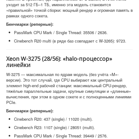
уходит за 512 ГБ–1 ТБ, именно эта модель становится
«правильной» точкой сборки: мощный рендер и огромная память в
рамках одного сокета.
Бенчмарки (реперные):
PassMark CPU Mark / Single Thread: 35506 / 2636.
Cinebench R20 multi (в ряде баз совпадает с W-3265): 9723.
Xeon W-3275 (28/56): «halo-процессор»
линейки
W-3275 — максимальная по ядрам модель (без учёта «M»-
версии). Это тот случай, где CPU выбирают как центральный
элемент high-end рабочей станции: максимальный CPU-рендер,
тяжёлые параллельные задачи, крупные симуляции и «длинные»
вычисления, при этом в одном сокете и с полноценными линиями
PCIe.
Бенчмарки (реперные):
Cinebench R20: 437 (single) / 11020 (multi).
Cinebench R23: 1107 (single) / 28051 (multi).
PassMark CPU Mark / Single Thread: 39449 / 2576.