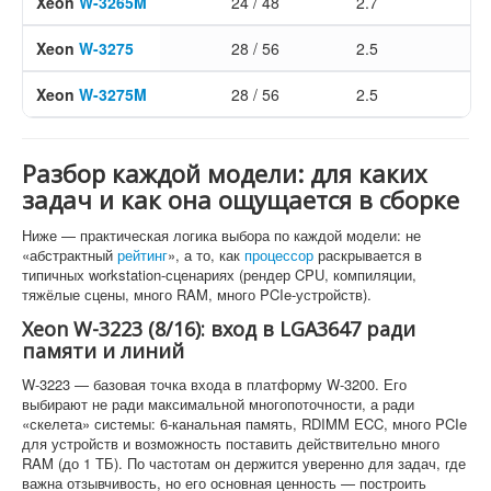
Xeon
W-3265M
24 / 48
2.7
Xeon
W-3275
28 / 56
2.5
Xeon
W-3275M
28 / 56
2.5
Разбор каждой модели: для каких
задач и как она ощущается в сборке
Ниже — практическая логика выбора по каждой модели: не
«абстрактный
рейтинг
», а то, как
процессор
раскрывается в
типичных workstation-сценариях (рендер CPU, компиляции,
тяжёлые сцены, много RAM, много PCIe-устройств).
Xeon W-3223 (8/16): вход в LGA3647 ради
памяти и линий
W-3223 — базовая точка входа в платформу W-3200. Его
выбирают не ради максимальной многопоточности, а ради
«скелета» системы: 6-канальная память, RDIMM ECC, много PCIe
для устройств и возможность поставить действительно много
RAM (до 1 ТБ). По частотам он держится уверенно для задач, где
важна отзывчивость, но его основная ценность — построить