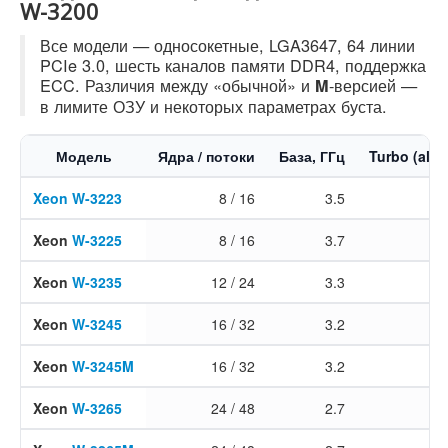
W-3200
Все модели — односокетные, LGA3647, 64 линии
PCIe 3.0, шесть каналов памяти DDR4, поддержка
ECC. Различия между «обычной» и
-версией —
M
в лимите ОЗУ и некоторых параметрах буста.
Модель
Ядра / потоки
База, ГГц
Turbo (all-
Xeon
W-3223
8 / 16
3.5
Xeon
W-3225
8 / 16
3.7
Xeon
W-3235
12 / 24
3.3
Xeon
W-3245
16 / 32
3.2
Xeon
W-3245M
16 / 32
3.2
Xeon
W-3265
24 / 48
2.7