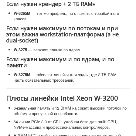
Если нужен «рендер + 2 ТБ RAM»
W-3265M
— тот же профиль, но с памятью терабайтного
класса.
Если нужен максимум по потокам и при
этом важна workstation-платформа (а не
dual-socket)
W-3275
— верхняя планка по ядрам.
Если нужен максимум и по ядрам, и по
памяти
W-3275M
— абсолют линейки для задач, где 2 ТБ RAM —
часть обязательных требований.
Плюсы линейки Intel Xeon W-3200
6-канальная память и 12 DIMM на сокет: высокий потолок по
объёму и пропускной способности.
64 линии PCIe 3.0 от CPU: удобная база для multi-GPU,
NVMe-массива и профессиональных контроллеров.
RDIMM ECC и рабочестанционные сценарии «длительной