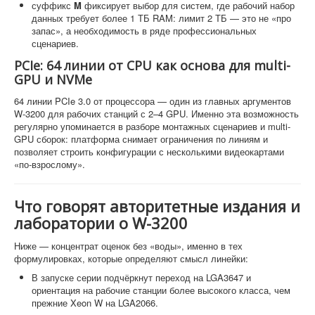
суффикс
M
фиксирует выбор для систем, где рабочий набор
данных требует более 1 ТБ RAM: лимит 2 ТБ — это не «про
запас», а необходимость в ряде профессиональных
сценариев.
PCIe: 64 линии от CPU как основа для multi-
GPU и NVMe
64 линии PCIe 3.0 от процессора — один из главных аргументов
W-3200 для рабочих станций с 2–4 GPU. Именно эта возможность
регулярно упоминается в разборе монтажных сценариев и multi-
GPU сборок: платформа снимает ограничения по линиям и
позволяет строить конфигурации с несколькими видеокартами
«по-взрослому».
Что говорят авторитетные издания и
лаборатории о W-3200
Ниже — концентрат оценок без «воды», именно в тех
формулировках, которые определяют смысл линейки:
В запуске серии подчёркнут переход на LGA3647 и
ориентация на рабочие станции более высокого класса, чем
прежние Xeon W на LGA2066.