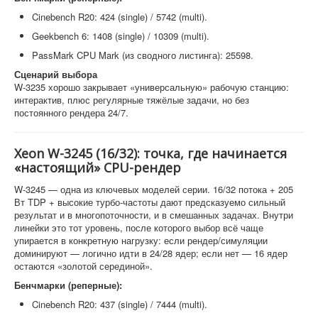
Cinebench R20: 424 (single) / 5742 (multi).
Geekbench 6: 1408 (single) / 10309 (multi).
PassMark CPU Mark (из сводного листинга): 25598.
Сценарий выбора
W-3235 хорошо закрывает «универсальную» рабочую станцию:
интерактив, плюс регулярные тяжёлые задачи, но без
постоянного рендера 24/7.
Xeon W-3245 (16/32): точка, где начинается
«настоящий» CPU-рендер
W-3245 — одна из ключевых моделей серии. 16/32 потока + 205
Вт TDP + высокие турбо-частоты дают предсказуемо сильный
результат и в многопоточности, и в смешанных задачах. Внутри
линейки это тот уровень, после которого выбор всё чаще
упирается в конкретную нагрузку: если рендер/симуляции
доминируют — логично идти в 24/28 ядер; если нет — 16 ядер
остаются «золотой серединой».
Бенчмарки (реперные):
Cinebench R20: 437 (single) / 7444 (multi).