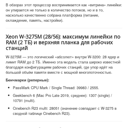
В обзорах этот процессор воспринимается как «витрина» линейки:
он упирается не только в количество потоков, но и в то,
насколько качественно собрана платформа (питание,
охлаждение, память, настройки).
Xeon W-3275M (28/56): максимум линейки по
RAM (2 ТБ) и верхняя планка для рабочих
станций
W-3275M — это логический «абсолют» внутри W-3200: 28 ядер и
лимит RAM до 2 ТБ. Именно эта модель стала широко известной
благодаря конфигурациям рабочих станций, где упор идёт на
большой объём памяти вместе с мощной многопоточностью.
Бенчмарки (реперные):
PassMark CPU Mark / Single Thread: 39983 / 2555.
Geekbench 6 (Mac Pro Late 2019, среднее): 1307 (single) /
10791 (multi).
Cinebench R23 multi: 28051 (значение совпадает с W-3275 в
сводной таблице Cinebench R23).