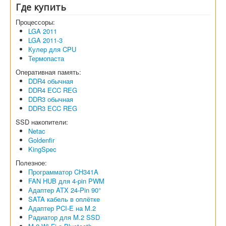
Где купить
Процессоры:
LGA 2011
LGA 2011-3
Кулер для CPU
Термопаста
Оперативная память:
DDR4 обычная
DDR4 ECC REG
DDR3 обычная
DDR3 ECC REG
SSD накопители:
Netac
Goldenfir
KingSpec
Полезное:
Программатор CH341A
FAN HUB для 4-pin PWM
Адаптер ATX 24-Pin 90°
SATA кабель в оплётке
Адаптер PCI-E на M.2
Радиатор для M.2 SSD