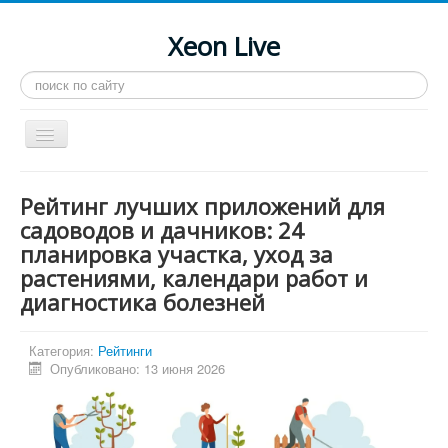
Xeon Live
Искать...
Toggle
Navigation
Главная
Рейтинг лучших приложений для
LGA 2011-3
садоводов и дачников: 24
планировка участка, уход за
LGA 2011
растениями, календари работ и
Процессоры
диагностика болезней
Инструкции
Категория:
Рейтинги
Рейтинги
Опубликовано: 13 июня 2026
Конференция
Системные программы