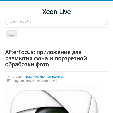
Xeon Live
Искать...
Toggle
Navigation
Главная
AfterFocus: приложение для
LGA 2011-3
размытия фона и портретной
обработки фото
LGA 2011
Процессоры
Категория:
Графические программы
Инструкции
Опубликовано: 12 июня 2026
Рейтинги
Конференция
Системные программы