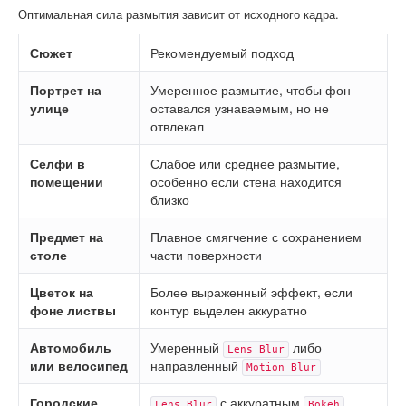
Оптимальная сила размытия зависит от исходного кадра.
Сюжет
Рекомендуемый подход
Портрет на
Умеренное размытие, чтобы фон
улице
оставался узнаваемым, но не
отвлекал
Селфи в
Слабое или среднее размытие,
помещении
особенно если стена находится
близко
Предмет на
Плавное смягчение с сохранением
столе
части поверхности
Цветок на
Более выраженный эффект, если
фоне листвы
контур выделен аккуратно
Автомобиль
Умеренный
либо
Lens Blur
или велосипед
направленный
Motion Blur
Городские
с аккуратным
Lens Blur
Bokeh