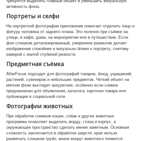
требуется выделить главный объект и уменьшить визуальную
активность фона.
Портреты и селфи
На портретной фотографии приложение помогает отделить лицо и
фигуру человека от заднего плана. Это полезно при съёмке на
улице, в кафе, дома, на мероприятии или в путешествии. Если
фон слишком детализированный, умеренное размытие делает
изображение спокойнее и визуально ближе к портрету, снятому
камерой с малой глубиной резкости.
Предметная съёмка
AfterFocus подходит для фотографий товаров, блюд, украшений,
растений, сувениров и небольших предметов. Чёткий объект на
мягком фоне выглядит аккуратнее, особенно если снимок
предназначен для объявления, каталога, карточки товара или
публикации в социальной сети.
Фотографии животных
При обработке снимков кошек, собак и других животных
программа позволяет выделить морду, глаза и корпус, а
окружающее пространство сделать менее заметным. Основная
сложность заключается в обработке шерсти: края нельзя
размечать слишком грубо, иначе вокруг животного появится