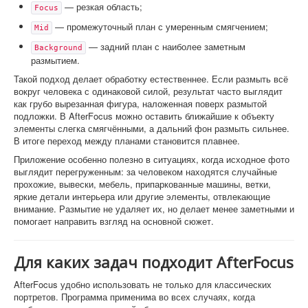
— резкая область;
Focus
— промежуточный план с умеренным смягчением;
Mid
— задний план с наиболее заметным
Background
размытием.
Такой подход делает обработку естественнее. Если размыть всё
вокруг человека с одинаковой силой, результат часто выглядит
как грубо вырезанная фигура, наложенная поверх размытой
подложки. В AfterFocus можно оставить ближайшие к объекту
элементы слегка смягчёнными, а дальний фон размыть сильнее.
В итоге переход между планами становится плавнее.
Приложение особенно полезно в ситуациях, когда исходное фото
выглядит перегруженным: за человеком находятся случайные
прохожие, вывески, мебель, припаркованные машины, ветки,
яркие детали интерьера или другие элементы, отвлекающие
внимание. Размытие не удаляет их, но делает менее заметными и
помогает направить взгляд на основной сюжет.
Для каких задач подходит AfterFocus
AfterFocus удобно использовать не только для классических
портретов. Программа применима во всех случаях, когда