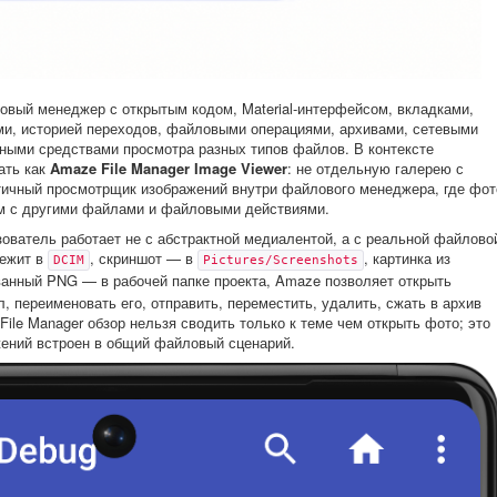
ловый менеджер с открытым кодом, Material-интерфейсом, вкладками,
ами, историей переходов, файловыми операциями, архивами, сетевыми
ными средствами просмотра разных типов файлов. В контексте
ать как
Amaze File Manager Image Viewer
: не отдельную галерею с
тичный просмотрщик изображений внутри файлового менеджера, где фот
ом с другими файлами и файловыми действиями.
ователь работает не с абстрактной медиалентой, а с реальной файлово
лежит в
, скриншот — в
, картинка из
DCIM
Pictures/Screenshots
ованный PNG — в рабочей папке проекта, Amaze позволяет открыть
, переименовать его, отправить, переместить, удалить, сжать в архив
File Manager обзор нельзя сводить только к теме чем открыть фото; это
жений встроен в общий файловый сценарий.