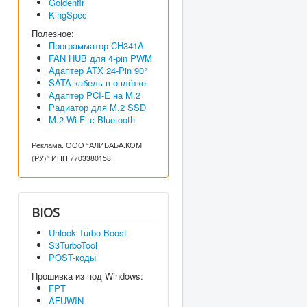
Goldenfir
KingSpec
Полезное:
Программатор CH341A
FAN HUB для 4-pin PWM
Адаптер ATX 24-Pin 90°
SATA кабель в оплётке
Адаптер PCI-E на M.2
Радиатор для M.2 SSD
M.2 Wi-Fi с Bluetooth
Реклама. ООО “АЛИБАБА.КОМ
(РУ)” ИНН 7703380158.
BIOS
Unlock Turbo Boost
S3TurboTool
POST-коды
Прошивка из под Windows:
FPT
AFUWIN