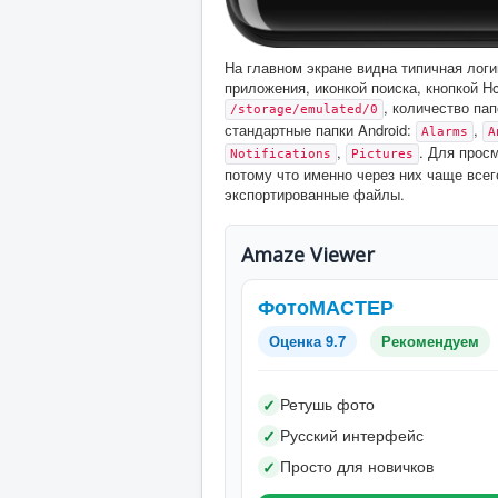
На главном экране видна типичная логи
приложения, иконкой поиска, кнопкой H
, количество па
/storage/emulated/0
стандартные папки Android:
,
Alarms
A
,
. Для прос
Notifications
Pictures
потому что именно через них чаще все
экспортированные файлы.
Amaze Viewer
ФотоМАСТЕР
Оценка 9.7
Рекомендуем
Ретушь фото
✓
Русский интерфейс
✓
Просто для новичков
✓