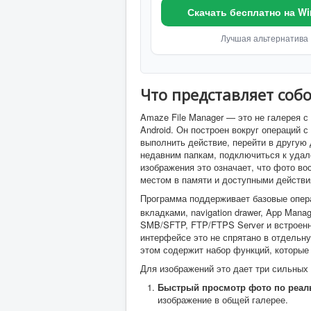
Скачать бесплатно на W
Лучшая альтернатива
Что представляет собо
Amaze File Manager — это не галерея
Android. Он построен вокруг операций 
выполнить действие, перейти в другую 
недавним папкам, подключиться к удал
изображения это означает, что фото во
местом в памяти и доступными действи
Программа поддерживает базовые опе
вкладками, navigation drawer, App Manage
SMB/SFTP, FTP/FTPS Server и встроенны
интерфейсе это не спрятано в отдельн
этом содержит набор функций, которые
Для изображений это дает три сильных
Быстрый просмотр фото по реал
изображение в общей галерее.