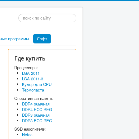
Искать...
ные программы
Софт
Где купить
Процессоры:
LGA 2011
LGA 2011-3
Кулер для CPU
Термопаста
Оперативная память:
DDR4 обычная
DDR4 ECC REG
DDR3 обычная
DDR3 ECC REG
SSD накопители:
Netac