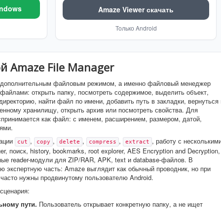
indows
Amaze Viewer скачать
Только Android
й Amaze File Manager
 с дополнительным файловым режимом, а именно файловый менеджер
с файлами: открыть папку, посмотреть содержимое, выделить объект,
директорию, найти файл по имени, добавить путь в закладки, вернуться 
енному хранилищу, открыть архив или посмотреть свойства. Для
спринимается как файл: с именем, расширением, размером, датой,
ями.
рации
,
,
,
,
, работу с нескольким
cut
copy
delete
compress
extract
r, поиск, history, bookmarks, root explorer, AES Encryption and Decryption,
е reader-модули для ZIP/RAR, APK, text и database-файлов. В
ую экспертную часть: Amaze выглядит как обычный проводник, но при
 часто нужны продвинутому пользователю Android.
 сценария:
ьному пути.
Пользователь открывает конкретную папку, а не ищет