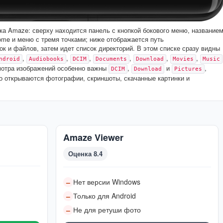
ка Amaze: сверху находится панель с кнопкой бокового меню, название
ome и меню с тремя точками; ниже отображается путь
пок и файлов, затем идет список директорий. В этом списке сразу видны
,
,
,
,
,
,
ndroid
Audiobooks
DCIM
Documents
Download
Movies
Music
мотра изображений особенно важны
,
и
,
DCIM
Download
Pictures
го открываются фотографии, скриншоты, скачанные картинки и
Amaze Viewer
Оценка 8.4
Нет версии Windows
–
Только для Android
–
Не для ретуши фото
–