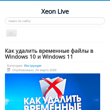
Xeon Live
Искать...
Toggle
Navigation
Главная
Как удалить временные файлы в
LGA 2011-3
Windows 10 и Windows 11
LGA 2011
Категория:
Инструкции
Опубликовано: 04 марта 2026
Процессоры
Инструкции
Рейтинги
Конференция
Системные программы