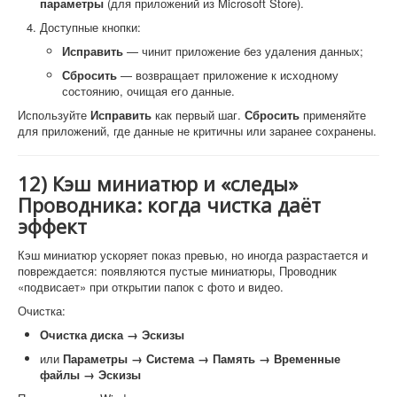
параметры
(для приложений из Microsoft Store).
Доступные кнопки:
Исправить
— чинит приложение без удаления данных;
Сбросить
— возвращает приложение к исходному
состоянию, очищая его данные.
Используйте
Исправить
как первый шаг.
Сбросить
применяйте
для приложений, где данные не критичны или заранее сохранены.
12) Кэш миниатюр и «следы»
Проводника: когда чистка даёт
эффект
Кэш миниатюр ускоряет показ превью, но иногда разрастается и
повреждается: появляются пустые миниатюры, Проводник
«подвисает» при открытии папок с фото и видео.
Очистка:
Очистка диска → Эскизы
или
Параметры → Система → Память → Временные
файлы → Эскизы