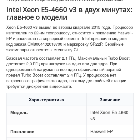
Intel Xeon E5-4660 v3 в двух минутах:
главное о модели
Xeon E5-4660 v3 вышел во втором квартале 2015 года. Процессор
изготовлен по 22-нм техпроцессу, относится к поколению Haswell-
EP и рассчитан на серверный сегмент. Intel присвоила модели
код заказа CM8064402018700 и маркировку SR22P. Серийные
экземпляры относятся к степпингу C1.
Базовая частота составляет 2,1 ГГц. Максимальный Turbo Boost
достигает 2,9 ГГц при нагрузке на одно или два ядра. При
одновременной нагрузке на все ядра официальный верхний
предел Turbo Boost составляет 2,4 ГГц. У процессора нет
встроенного графического ядра, поэтому для рабочей станции
требуется дискретная видеокарта.
Характеристика
Значение
Модель
Intel Xeon E5-4660
v3
Поколение
Haswell-EP