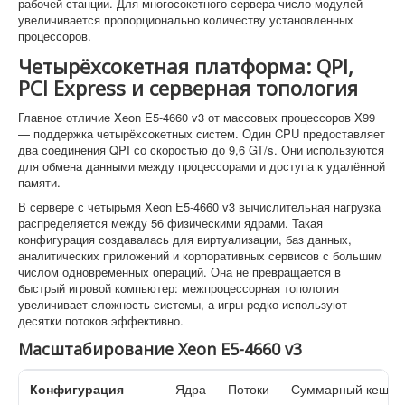
рабочей станции. Для многосокетного сервера число модулей
увеличивается пропорционально количеству установленных
процессоров.
Четырёхсокетная платформа: QPI,
PCI Express и серверная топология
Главное отличие Xeon E5-4660 v3 от массовых процессоров X99
— поддержка четырёхсокетных систем. Один CPU предоставляет
два соединения QPI со скоростью до 9,6 GT/s. Они используются
для обмена данными между процессорами и доступа к удалённой
памяти.
В сервере с четырьмя Xeon E5-4660 v3 вычислительная нагрузка
распределяется между 56 физическими ядрами. Такая
конфигурация создавалась для виртуализации, баз данных,
аналитических приложений и корпоративных сервисов с большим
числом одновременных операций. Она не превращается в
быстрый игровой компьютер: межпроцессорная топология
увеличивает сложность системы, а игры редко используют
десятки потоков эффективно.
Масштабирование Xeon E5-4660 v3
Конфигурация
Ядра
Потоки
Суммарный кеш L