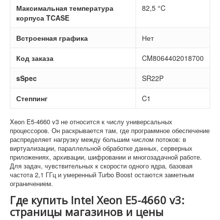
Максимальная температура
82,5 °C
корпуса TCASE
Встроенная графика
Нет
Код заказа
CM8064402018700
sSpec
SR22P
Степпинг
C1
Xeon E5-4660 v3 не относится к числу универсальных
процессоров. Он раскрывается там, где программное обеспечение
распределяет нагрузку между большим числом потоков: в
виртуализации, параллельной обработке данных, серверных
приложениях, архивации, шифровании и многозадачной работе.
Для задач, чувствительных к скорости одного ядра, базовая
частота 2,1 ГГц и умеренный Turbo Boost остаются заметным
ограничением.
Где купить Intel Xeon E5-4660 v3:
страницы магазинов и цены