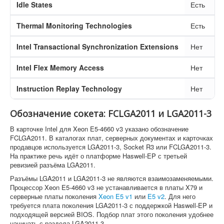
Idle States
Есть
Thermal Monitoring Technologies
Есть
Intel Transactional Synchronization Extensions
Нет
Intel Flex Memory Access
Нет
Instruction Replay Technology
Нет
Обозначение сокета: FCLGA2011 и LGA2011-3
В карточке Intel для Xeon E5-4660 v3 указано обозначение
FCLGA2011. В каталогах плат, серверных документах и карточках
продавцов используется LGA2011-3, Socket R3 или FCLGA2011-3.
На практике речь идёт о платформе Haswell-EP с третьей
ревизией разъёма LGA2011.
Разъёмы LGA2011 и LGA2011-3 не являются взаимозаменяемыми.
Процессор Xeon E5-4660 v3 не устанавливается в платы X79 и
серверные платы поколения
Xeon E5 v1
или
E5 v2
. Для него
требуется плата поколения LGA2011-3 с поддержкой Haswell-EP и
подходящей версией BIOS. Подбор плат этого поколения удобнее
начинать с раздела LGA2011-3.