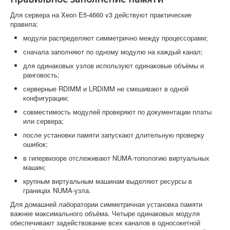
Для сервера на Xeon E5-4660 v3 действуют практические
правила:
модули распределяют симметрично между процессорами;
сначала заполняют по одному модулю на каждый канал;
для одинаковых узлов используют одинаковые объёмы и
ранговость;
серверные RDIMM и LRDIMM не смешивают в одной
конфигурации;
совместимость модулей проверяют по документации платы
или сервера;
после установки памяти запускают длительную проверку
ошибок;
в гипервизоре отслеживают NUMA-топологию виртуальных
машин;
крупным виртуальным машинам выделяют ресурсы в
границах NUMA-узла.
Для домашней лаборатории симметричная установка памяти
важнее максимального объёма. Четыре одинаковых модуля
обеспечивают задействование всех каналов в односокетной