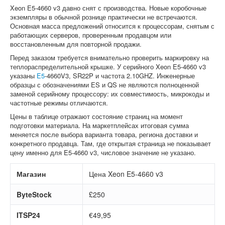
Xeon E5-4660 v3 давно снят с производства. Новые коробочные
экземпляры в обычной рознице практически не встречаются.
Основная масса предложений относится к процессорам, снятым с
работающих серверов, проверенным продавцом или
восстановленным для повторной продажи.
Перед заказом требуется внимательно проверить маркировку на
теплораспределительной крышке. У серийного Xeon E5-4660 v3
указаны
E5
-4660V3, SR22P и частота 2.10GHZ. Инженерные
образцы с обозначениями ES и QS не являются полноценной
заменой серийному процессору: их совместимость, микрокоды и
частотные режимы отличаются.
Цены в таблице отражают состояние страниц на момент
подготовки материала. На маркетплейсах итоговая сумма
меняется после выбора варианта товара, региона доставки и
конкретного продавца. Там, где открытая страница не показывает
цену именно для E5-4660 v3, числовое значение не указано.
Магазин
Цена Xeon E5-4660 v3
ByteStock
£250
ITSP24
€49,95