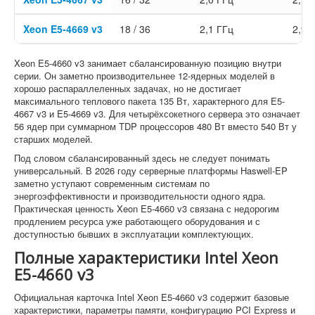
Xeon E5-4669 v3
18 / 36
2,1 ГГц
2,9 
Xeon E5-4660 v3 занимает сбалансированную позицию внутри
серии. Он заметно производительнее 12-ядерных моделей в
хорошо распараллеленных задачах, но не достигает
максимального теплового пакета 135 Вт, характерного для E5-
4667 v3 и E5-4669 v3. Для четырёхсокетного сервера это означает
56 ядер при суммарном TDP процессоров 480 Вт вместо 540 Вт у
старших моделей.
Под словом сбалансированный здесь не следует понимать
универсальный. В 2026 году серверные платформы Haswell-EP
заметно уступают современным системам по
энергоэффективности и производительности одного ядра.
Практическая ценность Xeon E5-4660 v3 связана с недорогим
продлением ресурса уже работающего оборудования и с
доступностью бывших в эксплуатации комплектующих.
Полные характеристики Intel Xeon
E5-4660 v3
Официальная карточка Intel Xeon E5-4660 v3 содержит базовые
характеристики, параметры памяти, конфигурацию PCI Express и