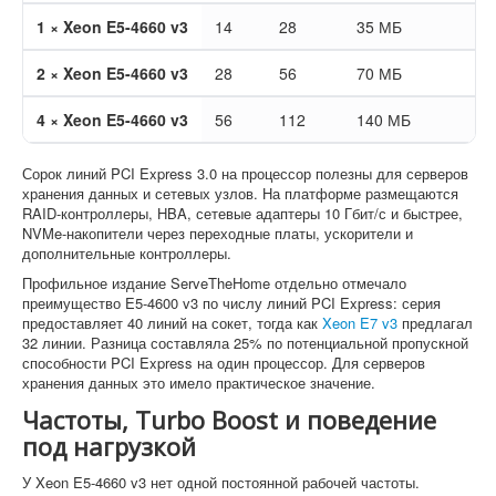
1 × Xeon E5-4660 v3
14
28
35 МБ
2 × Xeon E5-4660 v3
28
56
70 МБ
4 × Xeon E5-4660 v3
56
112
140 МБ
Сорок линий PCI Express 3.0 на процессор полезны для серверов
хранения данных и сетевых узлов. На платформе размещаются
RAID-контроллеры, HBA, сетевые адаптеры 10 Гбит/с и быстрее,
NVMe-накопители через переходные платы, ускорители и
дополнительные контроллеры.
Профильное издание ServeTheHome отдельно отмечало
преимущество E5-4600 v3 по числу линий PCI Express: серия
предоставляет 40 линий на сокет, тогда как
Xeon E7 v3
предлагал
32 линии. Разница составляла 25% по потенциальной пропускной
способности PCI Express на один процессор. Для серверов
хранения данных это имело практическое значение.
Частоты, Turbo Boost и поведение
под нагрузкой
У Xeon E5-4660 v3 нет одной постоянной рабочей частоты.