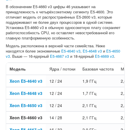
В обозначении E5-4660 v3 цифры 46 указывают на
принадлежность к четырёхсокетному сегменту E5-4600. Это
отличает модель от распространённых E5-2600 v3, которые
поддерживают не более двух процессоров в одной системе.
Установка E5-4660 v3 в обычную односокетную плату сохраняет
работоспособность CPU, но оставляет невостребованной его
главную платформенную особенность.
Модель расположена в верхней части семейства. Ниже
находятся более экономичные
E5-4640 v3
,
E5-4648 v3
и
E5-4650
v3
. Выше — 16-ядерный
E5-4667 v3
и 18-ядерный
E5-4669 v3
.
Модель
Ядра / потоки
Базовая частота
Макс
Xeon E5-4640 v3
12 / 24
1,9 ГГц
2,6 
Xeon E5-4648 v3
12 / 24
1,7 ГГц
2,2 
Xeon E5-4650 v3
12 / 24
2,1 ГГц
2,8 
Xeon E5-4660 v3
14 / 28
2,1 ГГц
2,9 
Xeon E5-4667 v3
16 / 32
2,0 ГГц
2,9 