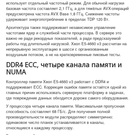
использует отдельный частотный режим. Для обычной нагрузки
базовая частота составляет 2,1 ГГц, а для тяжёлых AVX-операций
предусмотрена частота AVX Base 1,8 ГГц. Снижение частоты
удерживает энергопотребление в пределах TDP 120 Вт.
Архитектура также поддерживает независимое управление
частотами ядер и служебной части процессора. В сервере это
важно не ради рекордных показателей, а ради предсказуемой
работы под длительной нагрузкой. Xeon E5-4660 v3 рассчитан на
непрерывную эксплуатацию в шасси с организованным
воздушным потоком, а не на кратковременные пиковые тесты.
DDR4 ECC, четыре канала памяти и
NUMA
Контроллер памяти Xeon E5-4660 v3 работает с DDR4 и
поддерживает ECC. Коррекция ошибок памяти остаётся одной из
главных причин использовать серверную платформу в задачах,
где повреждение данных обходится дороже самого оборудования.
У процессора четыре канала памяти. Максимальная пропускная
способность составляет 68 ГБ/с. Для получения полной
производительности модули распределяют симметрично:
одинаковое число планок устанавливается в каналы,
относящиеся к каждому процессору.