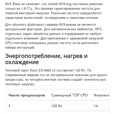
AVX Base не означает, что любой AVX-код постоянно работает
только на 1,8 ГГц. Это базовая гарантированная частота для
тяжёлой векторной нагрузки. Реальная частота определяется
характером вычислений, охлаждением и лимитами питания.
Для обычного файлового сервера AVX-режим не является
центральным фактором. Для математических библиотек, HPC,
отдельных задач обработки данных и кодирования он требует
отдельного внимания. Два приложения с одинаковой загрузкой
CPU способны показывать разную частоту из-за различного
набора инструкций.
Энергопотребление, нагрев и
охлаждение
Тепловой пакет Xeon E5-4660 v3 составляет 120 Вт. По
современным меркам это не экстремальное значение для одного
процессора, но четырёхсокетная система создаёт значительную
тепловую нагрузку.
Число процессоров
Суммарный TDP CPU
Физические
1
120 Вт
14