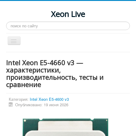
Xeon Live
Искать...
Toggle
Navigation
Главная
Intel Xeon E5-4660 v3 —
LGA 2011-3
характеристики,
производительность, тесты и
LGA 2011
сравнение
Процессоры
Инструкции
Категория:
Intel Xeon E5-4600 v3
Опубликовано: 19 июня 2026
Рейтинги
Конференция
Системные программы