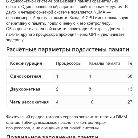
В односокетной системе организация памяти сравнительно
проста. Один процессор обращается к собственным модулям. В
двух- и четырёхсокетной системе появляется NUMA —
неравномерный доступ к памяти. Каждый CPU имеет локальную
оперативную память, подключённую к его контроллеру.
Обращение к локальной памяти происходит быстрее. Доступ к
памяти другого процессора проходит через QPI и увеличивает
задержку.
Расчётные параметры подсистемы памяти
Конфигурация
Процессоры
Каналы памяти
Теор
Односокетная
1
4
68 Г
Двухсокетная
2
8
136 
Четырёхсокетная
4
16
272 
Фактический предел готового сервера зависит от платы и DIMM-
слотов. Таблица показывает расчёт по контроллерам
процессоров, а не обещание для любой системы.
Правильное заполнение памяти