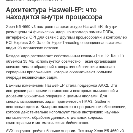
Архитектура Haswell-EP: что
находится внутри процессора
Xeon E5-4660 v3 построен на архитектуре Haswell-EP. Внутри
размещены 14 физических ядер, контроллер памяти DDR4,
интерфейсы QPI для связи с другими процессорами и контроллер
PCI Express 3.0. За счёт Hyper-Threading операционная система
видит 28 логических потоков.
Каждое ядро располагает собственными кешами L1 и L2. Кеш L3
объёмом 35 МБ используется совместно. Такая организация
снижает число обращений к оперативной памяти и помогает
серверным приложениям, которые обрабатывают большие
очереди независимых задач.
Важным изменением Haswell-EP стала поддержка AVX2. Эти
инструкции расширили возможности векторных вычислений и
добавили 256-битные операции с целыми числами. Для
специализированных задач применяются FMA3, Gather и
векторные сдвиги. Выигрыш заметен в программном обеспечении,
которое действительно использует такие инструкции: научных
вычислениях, обработке данных, отдельных кодеках,
криптографии и математических библиотеках.
AVX-нагрузка требует больше энергии. Поэтому Xeon E5-4660 v3