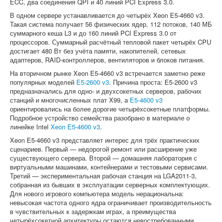
ECC, два соединения QPI и 40 линий PCI Express 3.0.
В одном сервере устанавливается до четырёх Xeon E5-4660 v3.
Такая система получает 56 физических ядер, 112 потоков, 140 МБ
суммарного кеша L3 и до 160 линий PCI Express 3.0 от
процессоров. Суммарный расчётный тепловой пакет четырёх CPU
достигает 480 Вт без учёта памяти, накопителей, сетевых
адаптеров, RAID-контроллеров, вентиляторов и блоков питания.
На вторичном рынке Xeon E5-4660 v3 встречается заметно реже
популярных моделей
E5-2600 v3
. Причина проста: E5-2600 v3
предназначались для одно- и двухсокетных серверов, рабочих
станций и многочисленных плат X99, а
E5-4600 v3
ориентировались на более дорогие четырёхсокетные платформы.
Подробное устройство семейства разобрано в материале о
линейке Intel
Xeon E5-4600 v3
.
Xeon E5-4660 v3 представляет интерес для трёх практических
сценариев. Первый — недорогой ремонт или расширение уже
существующего сервера. Второй — домашняя лаборатория с
виртуальными машинами, контейнерами и тестовыми сервисами.
Третий — экспериментальная рабочая станция на LGA2011-3,
собранная из бывших в эксплуатации серверных комплектующих.
Для нового игрового компьютера модель нерациональна:
невысокая частота одного ядра ограничивает производительность
в чувствительных к задержкам играх, а преимущества
четырёхсокетной архитектуры остаются невостребованными.