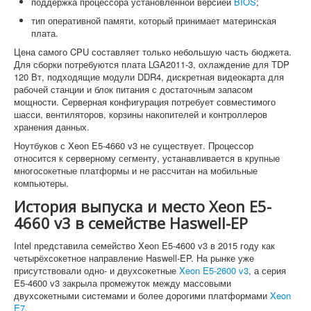
поддержка процессора установленной версией
BIOS
;
тип оперативной памяти, который принимает материнская
плата.
Цена самого CPU составляет только небольшую часть бюджета.
Для сборки потребуются плата LGA2011-3, охлаждение для TDP
120 Вт, подходящие модули DDR4, дискретная видеокарта для
рабочей станции и блок питания с достаточным запасом
мощности. Серверная конфигурация потребует совместимого
шасси, вентиляторов, корзины накопителей и контроллеров
хранения данных.
Ноутбуков с Xeon E5-4660 v3 не существует. Процессор
относится к серверному сегменту, устанавливается в крупные
многосокетные платформы и не рассчитан на мобильные
компьютеры.
История выпуска и место Xeon E5-
4660 v3 в семействе Haswell-EP
Intel представила семейство Xeon E5-4600 v3 в 2015 году как
четырёхсокетное направление Haswell-EP. На рынке уже
присутствовали одно- и двухсокетные
Xeon E5-2600 v3
, а серия
E5-4600 v3 закрыла промежуток между массовыми
двухсокетными системами и более дорогими платформами
Xeon
E7
.