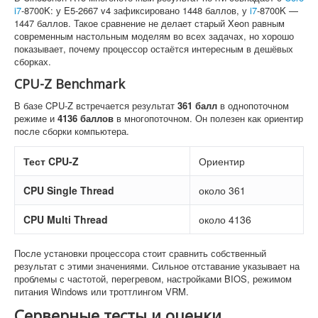
i7
-8700K: у E5-2667 v4 зафиксировано 1448 баллов, у
i7
-8700K —
1447 баллов. Такое сравнение не делает старый Xeon равным
современным настольным моделям во всех задачах, но хорошо
показывает, почему процессор остаётся интересным в дешёвых
сборках.
CPU-Z Benchmark
В базе CPU-Z встречается результат
361 балл
в однопоточном
режиме и
4136 баллов
в многопоточном. Он полезен как ориентир
после сборки компьютера.
Тест CPU-Z
Ориентир
CPU Single Thread
около 361
CPU Multi Thread
около 4136
После установки процессора стоит сравнить собственный
результат с этими значениями. Сильное отставание указывает на
проблемы с частотой, перегревом, настройками BIOS, режимом
питания Windows или троттлингом VRM.
Серверные тесты и оценки