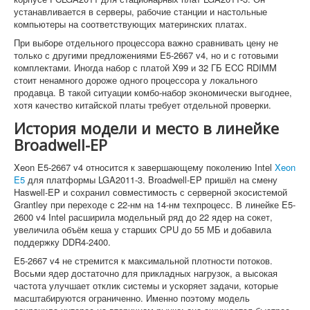
устанавливается в серверы, рабочие станции и настольные
компьютеры на соответствующих материнских платах.
При выборе отдельного процессора важно сравнивать цену не
только с другими предложениями E5-2667 v4, но и с готовыми
комплектами. Иногда набор с платой X99 и 32 ГБ ECC RDIMM
стоит ненамного дороже одного процессора у локального
продавца. В такой ситуации комбо-набор экономически выгоднее,
хотя качество китайской платы требует отдельной проверки.
История модели и место в линейке
Broadwell-EP
Xeon E5-2667 v4 относится к завершающему поколению Intel
Xeon
E5
для платформы LGA2011-3. Broadwell-EP пришёл на смену
Haswell-EP и сохранил совместимость с серверной экосистемой
Grantley при переходе с 22-нм на 14-нм техпроцесс. В линейке E5-
2600 v4 Intel расширила модельный ряд до 22 ядер на сокет,
увеличила объём кеша у старших CPU до 55 МБ и добавила
поддержку DDR4-2400.
E5-2667 v4 не стремится к максимальной плотности потоков.
Восьми ядер достаточно для прикладных нагрузок, а высокая
частота улучшает отклик системы и ускоряет задачи, которые
масштабируются ограниченно. Именно поэтому модель