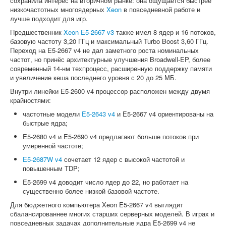
сохранила интерес на вторичном рынке: она ощущается быстрее
низкочастотных многоядерных
Xeon
в повседневной работе и
лучше подходит для игр.
Предшественник
Xeon E5-2667 v3
также имел 8 ядер и 16 потоков,
базовую частоту 3,20 ГГц и максимальный Turbo Boost 3,60 ГГц.
Переход на E5-2667 v4 не дал заметного роста номинальных
частот, но принёс архитектурные улучшения Broadwell-EP, более
современный 14-нм техпроцесс, расширенную поддержку памяти
и увеличение кеша последнего уровня с 20 до 25 МБ.
Внутри линейки E5-2600 v4 процессор расположен между двумя
крайностями:
частотные модели
E5-2643 v4
и E5-2667 v4 ориентированы на
быстрые ядра;
E5-2680 v4 и E5-2690 v4 предлагают больше потоков при
умеренной частоте;
E5-2687W v4
сочетает 12 ядер с высокой частотой и
повышенным TDP;
E5-2699 v4 доводит число ядер до 22, но работает на
существенно более низкой базовой частоте.
Для бюджетного компьютера Xeon E5-2667 v4 выглядит
сбалансированнее многих старших серверных моделей. В играх и
повседневных задачах дополнительные ядра E5-2699 v4 не