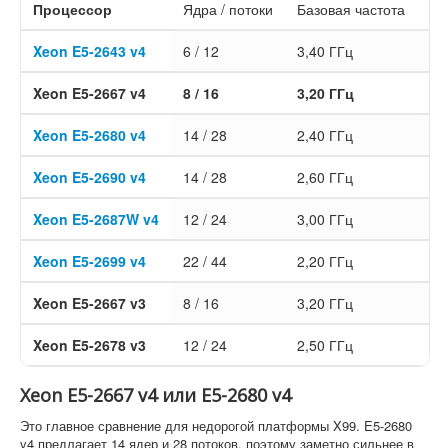
Процессор
Ядра / потоки
Базовая частота
Tu
Xeon E5-2643 v4
6 / 12
3,40 ГГц
3,
Xeon E5-2667 v4
8 / 16
3,20 ГГц
3,
Xeon E5-2680 v4
14 / 28
2,40 ГГц
3,
Xeon E5-2690 v4
14 / 28
2,60 ГГц
3,
Xeon E5-2687W v4
12 / 24
3,00 ГГц
3,
Xeon E5-2699 v4
22 / 44
2,20 ГГц
3,
Xeon E5-2667 v3
8 / 16
3,20 ГГц
3,
Xeon E5-2678 v3
12 / 24
2,50 ГГц
3,
Xeon E5-2667 v4 или E5-2680 v4
Это главное сравнение для недорогой платформы X99. E5-2680
v4 предлагает 14 ядер и 28 потоков, поэтому заметно сильнее в