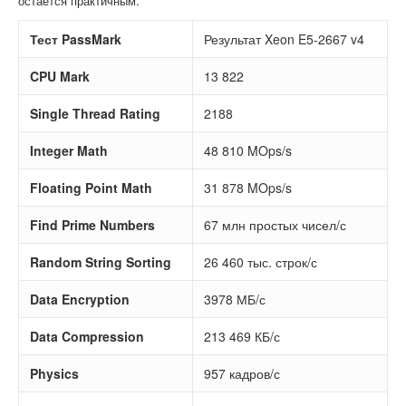
остаётся практичным.
Тест PassMark
Результат Xeon E5-2667 v4
CPU Mark
13 822
Single Thread Rating
2188
Integer Math
48 810 MOps/s
Floating Point Math
31 878 MOps/s
Find Prime Numbers
67 млн простых чисел/с
Random String Sorting
26 460 тыс. строк/с
Data Encryption
3978 МБ/с
Data Compression
213 469 КБ/с
Physics
957 кадров/с