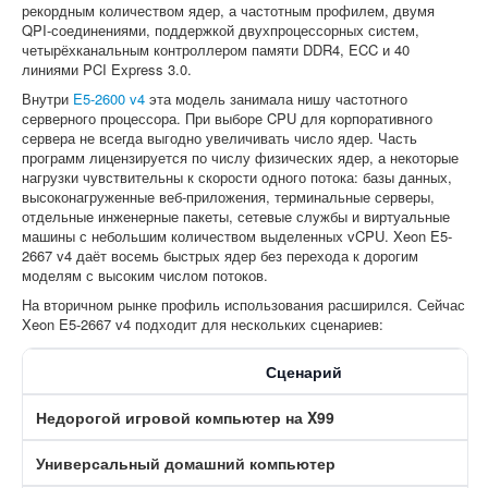
рекордным количеством ядер, а частотным профилем, двумя
QPI-соединениями, поддержкой двухпроцессорных систем,
четырёхканальным контроллером памяти DDR4, ECC и 40
линиями PCI Express 3.0.
Внутри
E5-2600 v4
эта модель занимала нишу частотного
серверного процессора. При выборе CPU для корпоративного
сервера не всегда выгодно увеличивать число ядер. Часть
программ лицензируется по числу физических ядер, а некоторые
нагрузки чувствительны к скорости одного потока: базы данных,
высоконагруженные веб-приложения, терминальные серверы,
отдельные инженерные пакеты, сетевые службы и виртуальные
машины с небольшим количеством выделенных vCPU. Xeon E5-
2667 v4 даёт восемь быстрых ядер без перехода к дорогим
моделям с высоким числом потоков.
На вторичном рынке профиль использования расширился. Сейчас
Xeon E5-2667 v4 подходит для нескольких сценариев:
Сценарий
Недорогой игровой компьютер на X99
Универсальный домашний компьютер