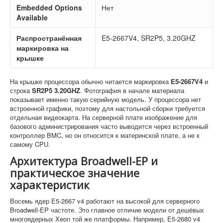
Embedded Options
Нет
Available
Распространённая
E5-2667V4, SR2P5, 3.20GHZ
маркировка на
крышке
На крышке процессора обычно читается маркировка
E5-2667V4
и
строка
SR2P5 3.20GHZ
. Фотография в начале материала
показывает именно такую серийную модель. У процессора нет
встроенной графики, поэтому для настольной сборки требуется
отдельная видеокарта. На серверной плате изображение для
базового администрирования часто выводится через встроенный
контроллер BMC, но он относится к материнской плате, а не к
самому CPU.
Архитектура Broadwell-EP и
практическое значение
характеристик
Восемь ядер E5-2667 v4 работают на высокой для серверного
Broadwell-EP частоте. Это главное отличие модели от дешёвых
многоядерных Xeon той же платформы. Например, E5-2680 v4