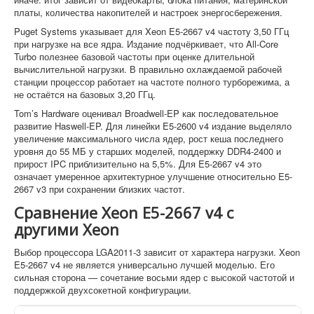
платы, количества накопителей и настроек энергосбережения.
Puget Systems указывает для Xeon E5-2667 v4 частоту 3,50 ГГц
при нагрузке на все ядра. Издание подчёркивает, что All-Core
Turbo полезнее базовой частоты при оценке длительной
вычислительной нагрузки. В правильно охлаждаемой рабочей
станции процессор работает на частоте полного турборежима, а
не остаётся на базовых 3,20 ГГц.
Tom’s Hardware оценивал Broadwell-EP как последовательное
развитие Haswell-EP. Для линейки E5-2600 v4 издание выделяло
увеличение максимального числа ядер, рост кеша последнего
уровня до 55 МБ у старших моделей, поддержку DDR4-2400 и
прирост IPC приблизительно на 5,5%. Для E5-2667 v4 это
означает умеренное архитектурное улучшение относительно E5-
2667 v3 при сохранении близких частот.
Сравнение Xeon E5-2667 v4 с
другими Xeon
Выбор процессора LGA2011-3 зависит от характера нагрузки. Xeon
E5-2667 v4 не является универсально лучшей моделью. Его
сильная сторона — сочетание восьми ядер с высокой частотой и
поддержкой двухсокетной конфигурации.