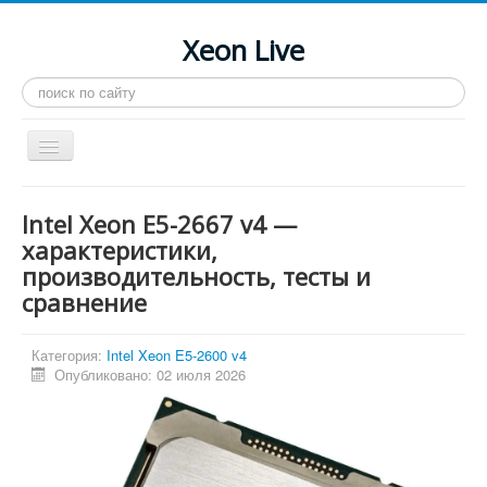
Xeon Live
Искать...
Toggle
Navigation
Главная
Intel Xeon E5-2667 v4 —
LGA 2011-3
характеристики,
производительность, тесты и
LGA 2011
сравнение
Процессоры
Инструкции
Категория:
Intel Xeon E5-2600 v4
Опубликовано: 02 июля 2026
Рейтинги
Конференция
Системные программы