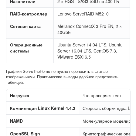
Накопители
2 × HGST SAS3 SSD по 400 ГБ
RAID-контроллер
Lenovo ServeRAID M5210
Сетевая карта
Mellanox ConnectX-3 Pro EN, 2 ×
40GbE
Операционные
Ubuntu Server 14.04 LTS, Ubuntu
системы
Server 16.04 LTS, CentOS 7.3,
VMware ESXi 6.5
Графики ServeTheHome не нужно переносить в статью
изображениями. Практические выводы удобнее представить
таблицей.
Нагрузка
Что проверяет тест
Компиляция Linux Kernel 4.4.2
Скорость сборки ядра Lin
NAMD
Молекулярное моделиров
OpenSSL Sign
Криптографические опера