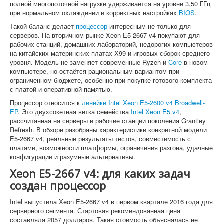
полной многопоточной нагрузке удерживается на уровне 3,50 ГГц
при нормальном охлаждении и корректных настройках
BIOS
.
Такой баланс делает
процессор
интересным не только для
серверов. На вторичном рынке Xeon E5-2667 v4 покупают для
рабочих станций, домашних лабораторий, недорогих компьютеров
на китайских материнских платах X99 и игровых сборок среднего
уровня. Модель не заменяет современные Ryzen и
Core
в новом
компьютере, но остаётся рациональным вариантом при
ограниченном бюджете, особенно при покупке готового комплекта
с платой и оперативной памятью.
Процессор относится к
линейке Intel Xeon E5-2600 v4 Broadwell-
EP
. Это двухсокетная ветка семейства
Intel Xeon E5 v4
,
рассчитанная на серверы и рабочие станции поколения Grantley
Refresh. В обзоре разобраны характеристики конкретной модели
E5-2667 v4, реальные результаты тестов, совместимость с
платами, возможности платформы, ограничения разгона, удачные
конфигурации и разумные альтернативы.
Xeon E5-2667 v4: для каких задач
создан процессор
Intel выпустила Xeon E5-2667 v4 в первом квартале 2016 года для
серверного сегмента. Стартовая рекомендованная цена
составляла 2057 долларов. Такая стоимость объяснялась не