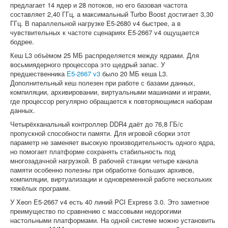
предлагает 14 ядер и 28 потоков, но его базовая частота
составляет 2,40 ГГц, а максимальный Turbo Boost достигает 3,30
ГГц. В параллельной нагрузке E5-2680 v4 быстрее, а в
чувствительных к частоте сценариях E5-2667 v4 ощущается
бодрее.
Кеш L3 объёмом 25 МБ распределяется между ядрами. Для
восьмиядерного процессора это щедрый запас. У
предшественника
E5-2667 v3
было 20 МБ кеша L3.
Дополнительный кеш полезен при работе с базами данных,
компиляции, архивировании, виртуальными машинами и играми,
где процессор регулярно обращается к повторяющимся наборам
данных.
Четырёхканальный контроллер DDR4 даёт до 76,8 ГБ/с
пропускной способности памяти. Для игровой сборки этот
параметр не заменяет высокую производительность одного ядра,
но помогает платформе сохранять стабильность под
многозадачной нагрузкой. В рабочей станции четыре канала
памяти особенно полезны при обработке больших архивов,
компиляции, виртуализации и одновременной работе нескольких
тяжёлых программ.
У Xeon E5-2667 v4 есть 40 линий PCI Express 3.0. Это заметное
преимущество по сравнению с массовыми недорогими
настольными платформами. На одной системе можно установить