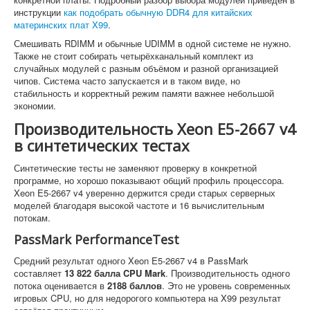
инструкции
как подобрать обычную DDR4 для китайских
материнских плат X99
.
Смешивать RDIMM и обычные UDIMM в одной системе не нужно.
Также не стоит собирать четырёхканальный комплект из
случайных модулей с разным объёмом и разной организацией
чипов. Система часто запускается и в таком виде, но
стабильность и корректный режим памяти важнее небольшой
экономии.
Производительность Xeon E5-2667 v4
в синтетических тестах
Синтетические тесты не заменяют проверку в конкретной
программе, но хорошо показывают общий профиль процессора.
Xeon E5-2667 v4 уверенно держится среди старых серверных
моделей благодаря высокой частоте и 16 вычислительным
потокам.
PassMark PerformanceTest
Средний результат одного Xeon E5-2667 v4 в PassMark
составляет
13 822 балла CPU Mark
. Производительность одного
потока оценивается в
2188 баллов
. Это не уровень современных
игровых CPU, но для недорогого компьютера на X99 результат