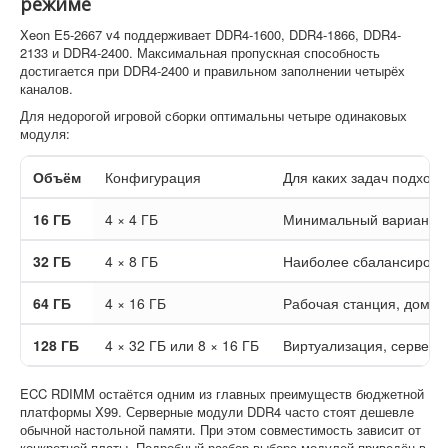
режиме
Xeon E5-2667 v4 поддерживает DDR4-1600, DDR4-1866, DDR4-
2133 и DDR4-2400. Максимальная пропускная способность
достигается при DDR4-2400 и правильном заполнении четырёх
каналов.
Для недорогой игровой сборки оптимальны четыре одинаковых
модуля:
Объём
Конфигурация
Для каких задач подходи
16 ГБ
4 × 4 ГБ
Минимальный вариант дл
32 ГБ
4 × 8 ГБ
Наиболее сбалансирован
64 ГБ
4 × 16 ГБ
Рабочая станция, домаш
128 ГБ
4 × 32 ГБ или 8 × 16 ГБ
Виртуализация, серверн
ECC RDIMM остаётся одним из главных преимуществ бюджетной
платформы X99. Серверные модули DDR4 часто стоят дешевле
обычной настольной памяти. При этом совместимость зависит от
конкретной платы. Подробный разбор выбора модулей приведён в