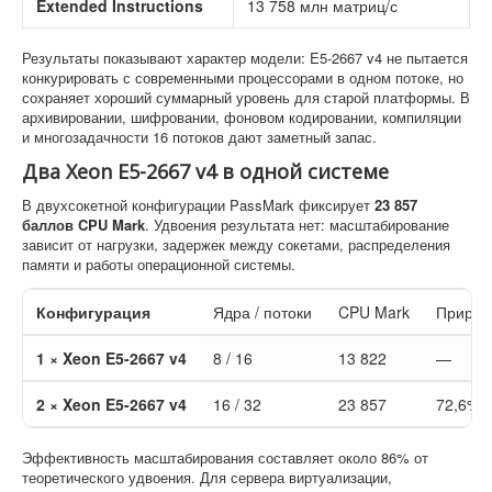
Extended Instructions
13 758 млн матриц/с
Результаты показывают характер модели: E5-2667 v4 не пытается
конкурировать с современными процессорами в одном потоке, но
сохраняет хороший суммарный уровень для старой платформы. В
архивировании, шифровании, фоновом кодировании, компиляции
и многозадачности 16 потоков дают заметный запас.
Два Xeon E5-2667 v4 в одной системе
В двухсокетной конфигурации PassMark фиксирует
23 857
баллов CPU Mark
. Удвоения результата нет: масштабирование
зависит от нагрузки, задержек между сокетами, распределения
памяти и работы операционной системы.
Конфигурация
Ядра / потоки
CPU Mark
Прирос
1 × Xeon E5-2667 v4
8 / 16
13 822
—
2 × Xeon E5-2667 v4
16 / 32
23 857
72,6%
Эффективность масштабирования составляет около 86% от
теоретического удвоения. Для сервера виртуализации,