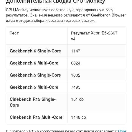
Дополнительная сводка CPU-Monkey
CPU-Monkey использует собственную агрегированную базу
результатов. Значения немного отличаются от Geekbench Browser
из-за методики сбора и состава тестовых систем.
Тест
Результат Xeon E5-2667
v4
Geekbench 6 Single-Core
1147
Geekbench 6 Multi-Core
6824
Geekbench 5 Single-Core
1002
Geekbench 5 Multi-Core
7495
Cinebench R15 Single-
151 cb
Core
Cinebench R15 Multi-Core
1448 cb
В Cinebench R15 многопоточный результат почти совпадает с
Core