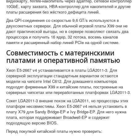
видеокарту, NVMe-накопитель через адаптер, сетевой контроллер
10GbE, карту захвата, HBA-контроллер для накопителей и другие
платы расширения без жёсткого дефицита линий.
Два QPI-соединения со скоростью 9,6 GT/s используются в
двухсокетных серверах. Для обычной игровой платы X99 они не
дают практической выгоды, но в сервере позволяют связать два
процессора и получить 16 ядер, 32 потока, восемь каналов
памяти и расширенный набор линий PCIe на одной системе.
Совместимость с материнскими
платами и оперативной памятью
Xeon E5-2667 v4 устанавливается в платы LGA2011-3. Для
серверной эксплуатации стандартным вариантом остаются
модели на чипсете Intel C612. Для домашнего компьютера
подходят фирменные X99 и китайские платы, построенные на
серверных чипсетах или переработанных платформах LGA2011-3.
Сокет LGA2011-3 внешне похож на LGA2011, но процессоры этих
платформ несовместимы. Xeon E5-2667 v4 нельзя установить в
плату X79 для Sandy Bridge-EP и Ivy Bridge-EP. Для него нужна
плата, которая поддерживает Broadwell-EP и содержит
подходящую версию BIOS.
Перед покупкой китайской платы нужно проверить: