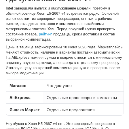
Intel завершила выпуск и обслуживание модели, поэтому в
обычной рознице Xeon E5-2667 v4 встречается редко. Основной
рынок состоит из серверных процессоров, снятых с рабочих
систем, складских остатков и комплектов с китайскими
материнскими платами X99. Перед покупкой нужно проверить
состояние товара,
рейтинг
продавца, сроки доставки и состав
выбранной комплектации.
Цены в таблице зафиксированы 10 июня 2026 года. Маркетплейсы
меняют стоимость, наличие и варианты поставки автоматически.
На AliExpress нижняя сумма в выдаче относится к минимальному
варианту внутри карточки, а не всегда к отдельному процессору.
Итоговую цену конкретной комплектации нужно проверять после
выбора модификации.
Магазин
Что доступно
За
AliExpress
Отдельные процессоры и комплекты
от
Яндекс Маркет
Отдельные предложения
В 
Ноутбуков с Xeon E5-2667 v4 нет. Это серверный процессор в
корпусе FCLGA2011 для стационарных плат LGA2011-3. Он