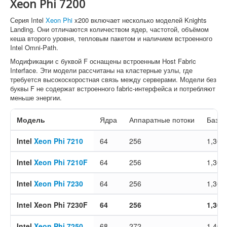
Xeon Phi 7200
Серия Intel
Xeon Phi
x200 включает несколько моделей Knights
Landing. Они отличаются количеством ядер, частотой, объёмом
кеша второго уровня, тепловым пакетом и наличием встроенного
Intel Omni-Path.
Модификации с буквой F оснащены встроенным Host Fabric
Interface. Эти модели рассчитаны на кластерные узлы, где
требуется высокоскоростная связь между серверами. Модели без
буквы F не содержат встроенного fabric-интерфейса и потребляют
меньше энергии.
Модель
Ядра
Аппаратные потоки
Базов
Intel
Xeon Phi 7210
64
256
1,30 
Intel
Xeon Phi 7210F
64
256
1,30 
Intel
Xeon Phi 7230
64
256
1,30 
Intel Xeon Phi 7230F
64
256
1,30 
Intel
Xeon Phi 7250
68
272
1,40 