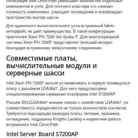
Интеграция Intel Omni-Path уменьшает количество отдельных
компонентов в узле. Для плотного кластера это снижает
сложность компоновки, упрощает охлаждение и освобождает
пространство внутри шасси.
Для одиночного вычислительного узла встроенный fabric-
интерфейс не даёт преимущества. В такой конфигурации
практичнее Xeon Phi 7230 без буквы F. Для многосерверной
системы Xeon Phi 7230F представляет больший интерес
благодаря встроенному межузловому соединению.
Совместимые платы,
вычислительные модули и
серверные шасси
Intel Xeon Phi 7230F нельзя устанавливать в первую попавшуюся
плату с разъёмом LGA3647. Для него предусмотрена
специализированная серверная платформа Intel S7200AP.
Разъём SVLCLGA3647 внешне связан с семейством LGA3647, но
совместимость определяется не только количеством контактов.
Требуются подходящая разводка платы, питание, прошивка,
охлаждение, поддержка Knights Landing и корректная работа
встроенного Intel Omni-Path.
Intel Server Board S7200AP