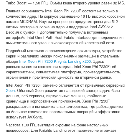
Turbo Boost — 1,50 ГГц. Объём кеша второго уровня равен 32 МБ.
Главная особенность Intel Xeon Phi 7230F состоит не только в
количестве ядер. На корпусе размещено 16 ГБ высокоскоростной
памяти MCDRAM. Внутри процессора предусмотрены два 512-
битных векторных блока на ядро и поддержка Intel AVX-512.
Версия с буквой F дополнительно получила встроенный
интерфейс Intel Omni-Path Host Fabric Interface для подключения
вычислительного узла к высокоскоростной кластерной сети.
Подробный материал о происхождении архитектуры, устройстве
серии и различиях между поколениями размещён в отдельном
обзоре
Intel Xeon Phi 7200 Knights Landing x200
. Здесь
рассматривается конкретная модель Intel Xeon Phi 7230F: её
характеристики, совместимая платформа, производительность,
ограничения и практическая ценность на вторичном рынке.
Intel Xeon Phi 7230F заметно отличается от привычных серверных
Xeon
. Обычный Xeon рассчитан на широкий спектр задач: базы
данных, веб-сервисы, виртуальные машины, файловые
хранилища и корпоративные приложения. Xeon Phi 7230F
раскрывается в вычислительных алгоритмах, где работа делится
на большое количество параллельных операций и эффективно
использует AVX-512.
Частота 1,30 ГГц выглядит скромно на фоне настольных
процессоров. Для Knights Landing этот параметр не отражает