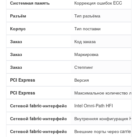
Системная память
Коррекция ошибок ECC
Разъём
Тип разъёма
Корпус
Тип поставки
Заказ
Код заказа
Заказ
Маркировка
Заказ
Степпинг
PCI Express
Версия
PCI Express
Максимальное количество лини
Сетевой fabric-интерфейс
Intel Omni-Path HFI
Сетевой fabric-интерфейс
Внутренняя конфигурация HFI
Сетевой fabric-интерфейс
Внешние порты через carrier ki