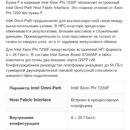
Буква F в названии Intel Xeon Phi 7230F обозначает встроенный
Intel Omni-Path Host Fabric Interface. Это главное отличие от Xeon
Phi 7230 без буквы F.
Intel Omni-Path предназначен для высокоскоростной связи между
вычислительными узлами. В HPC-кластере процессоры
обмениваются результатами, блоками массивов и служебными
данными. Производительность кластера зависит не только от
скорости каждого узла, но и от задержек межузлового обмена.
Для Intel Xeon Phi 7230F предусмотрен встроенный HFI формата
4 × 25 Гбит/с. В составе Intel Server Board S7200AP и fabric-
комплекта доступны два внешних порта QSFP+28.
Конфигурационное руководство платформы указывает до 50 ГБ/с
суммарной двунаправленной пиковой пропускной способности
внешнего fabric-подключения.
Параметр Intel Omni-Path
Intel Xeon Phi 7230F
Host Fabric Interface
Встроен в процессорную
платформу
Внутренняя
4 × 25 Гбит/с
конфигурация