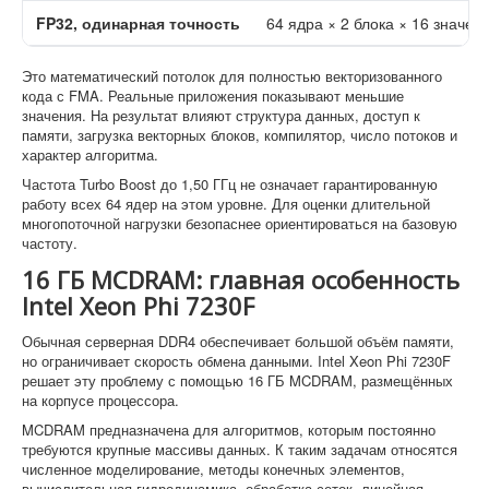
FP32, одинарная точность
64 ядра × 2 блока × 16 значен
Это математический потолок для полностью векторизованного
кода с FMA. Реальные приложения показывают меньшие
значения. На результат влияют структура данных, доступ к
памяти, загрузка векторных блоков, компилятор, число потоков и
характер алгоритма.
Частота Turbo Boost до 1,50 ГГц не означает гарантированную
работу всех 64 ядер на этом уровне. Для оценки длительной
многопоточной нагрузки безопаснее ориентироваться на базовую
частоту.
16 ГБ MCDRAM: главная особенность
Intel Xeon Phi 7230F
Обычная серверная DDR4 обеспечивает большой объём памяти,
но ограничивает скорость обмена данными. Intel Xeon Phi 7230F
решает эту проблему с помощью 16 ГБ MCDRAM, размещённых
на корпусе процессора.
MCDRAM предназначена для алгоритмов, которым постоянно
требуются крупные массивы данных. К таким задачам относятся
численное моделирование, методы конечных элементов,
вычислительная гидродинамика, обработка сеток, линейная