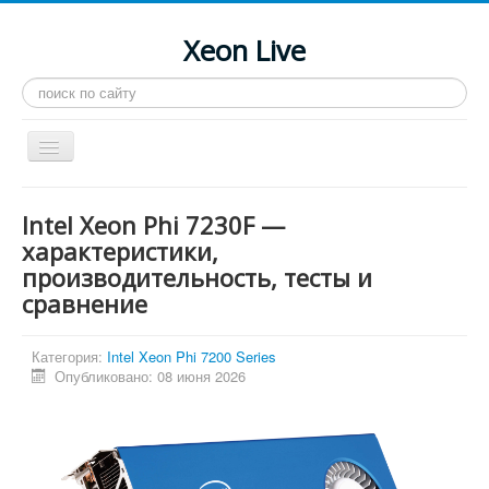
Xeon Live
Искать...
Toggle
Navigation
Главная
Intel Xeon Phi 7230F —
LGA 2011-3
характеристики,
производительность, тесты и
LGA 2011
сравнение
Процессоры
Инструкции
Категория:
Intel Xeon Phi 7200 Series
Опубликовано: 08 июня 2026
Рейтинги
Конференция
Системные программы