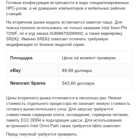
Готовые конфигурации встречаются в виде специализированных
HPC-узлов, а не домашних компьютеров и мобильных рабочих
станций.
На вторичном рынке модель встречается заметно чаще. Для
поиска полезно использовать не только название Intel Xeon Phi
7230F, но и код заказа HJ8066702269002, а также маркировку
SR2X2. Именно SR2X2 помогает отличить требуемую
модификацию от близких моделей серии.
Площадка
Цена на момент проверки
eBay
89,99 доллара
Newtown Spares
543,60 доллара
Цены вторичного рынка отличаются в несколько раз. Низкая
стоимость отдельного процессора не означает низкую стоимость
готового вычислительного узла. Для запуска требуются
совместимая серверная плата, охлаждение, серверное питание,
память ECC DDR4 и подходящее шасси. Для использования
встроенного Intel Omni-Path также требуется fabric-комплект.
Перед покупкой требуется проверить: