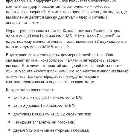
процессор. Он содержит большое количество относительно
компактных ядер и рассчитан на выполнение множества
однотипных операций. Архитектура предназначена для задач, где
вычисления делятся между десятками ядер и сотнями
аппаратных потоков.
Ядра сгруппированы в плитки. Каждая плитка объединяет два
ядра и общий кеш L2 объёмом 1 МБ. У Intel Xeon Phi 7230F 64
ядра, поэтому вычислительная часть включает 32 двухъядерные
плитки и суммарно 32 МБ кеша L2.
Внутренние блоки соединены двумерной mesh-сетью. Она
связывает плитки, контроллеры памяти и интерфейсы ввода-
вывода. В отличие от простой кольцевой шины, mesh-топология
лучше масштабируется при большом количестве вычислительных
элементов. Данные передаются между плитками и
контроллерами памяти через сеть на кристалле.
Каждое ядро располагает:
кешем инструкций L1 объёмом 32 КБ;
кешем данных L1 объёмом 32 КБ;
доступом к общему кешу L2 своей плитки;
четырьмя аппаратными потоками;
двумя 512-битными векторными блоками;