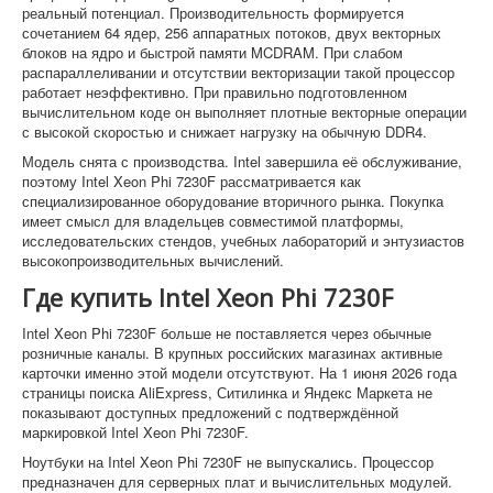
реальный потенциал. Производительность формируется
сочетанием 64 ядер, 256 аппаратных потоков, двух векторных
блоков на ядро и быстрой памяти MCDRAM. При слабом
распараллеливании и отсутствии векторизации такой процессор
работает неэффективно. При правильно подготовленном
вычислительном коде он выполняет плотные векторные операции
с высокой скоростью и снижает нагрузку на обычную DDR4.
Модель снята с производства. Intel завершила её обслуживание,
поэтому Intel Xeon Phi 7230F рассматривается как
специализированное оборудование вторичного рынка. Покупка
имеет смысл для владельцев совместимой платформы,
исследовательских стендов, учебных лабораторий и энтузиастов
высокопроизводительных вычислений.
Где купить Intel Xeon Phi 7230F
Intel Xeon Phi 7230F больше не поставляется через обычные
розничные каналы. В крупных российских магазинах активные
карточки именно этой модели отсутствуют. На 1 июня 2026 года
страницы поиска AliExpress, Ситилинка и Яндекс Маркета не
показывают доступных предложений с подтверждённой
маркировкой Intel Xeon Phi 7230F.
Ноутбуки на Intel Xeon Phi 7230F не выпускались. Процессор
предназначен для серверных плат и вычислительных модулей.