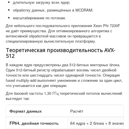
длительную загрузку всех ядер;
обработку данных, размещённых в MCDRAM;
масштабирование по потокам.
Для небольшого последовательного приложения Xeon Phi 7230F
не даёт преимущества. Для оптимизированного алгоритма с
интенсивной обработкой массивов он превращается в
специализированную вычислительную платформу.
Теоретическая производительность AVX-
512
В каждом ядре предусмотрены два 512-битных векторных блока.
Один 512-битный регистр обрабатывает восемь чисел двойной
точности или шестнадцать чисел одинарной точности. Операция
fused multiply-add выполняет умножение и сложение за один цикл,
что учитывается как две операции.
Для базовой частоты 1,30 ГГц теоретический потолок вычислений
выглядит так:
Формат данных
Расчёт
FP64, двойная точность
64 ядра × 2 блока × 8 значени