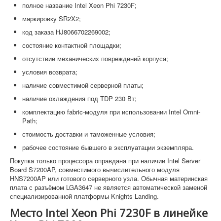
полное название Intel Xeon Phi 7230F;
маркировку SR2X2;
код заказа HJ8066702269002;
состояние контактной площадки;
отсутствие механических повреждений корпуса;
условия возврата;
наличие совместимой серверной платы;
наличие охлаждения под TDP 230 Вт;
комплектацию fabric-модуля при использовании Intel Omni-
Path;
стоимость доставки и таможенные условия;
рабочее состояние бывшего в эксплуатации экземпляра.
Покупка только процессора оправдана при наличии Intel Server
Board S7200AP, совместимого вычислительного модуля
HNS7200AP или готового серверного узла. Обычная материнская
плата с разъёмом LGA3647 не является автоматической заменой
специализированной платформы Knights Landing.
Место Intel Xeon Phi 7230F в линейке