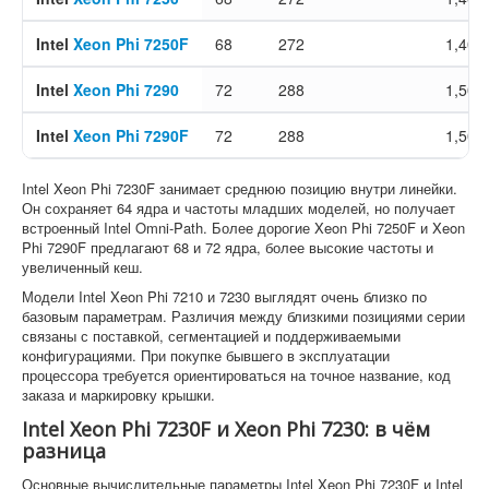
Intel
Xeon Phi 7250F
68
272
1,40 
Intel
Xeon Phi 7290
72
288
1,50 
Intel
Xeon Phi 7290F
72
288
1,50 
Intel Xeon Phi 7230F занимает среднюю позицию внутри линейки.
Он сохраняет 64 ядра и частоты младших моделей, но получает
встроенный Intel Omni-Path. Более дорогие Xeon Phi 7250F и Xeon
Phi 7290F предлагают 68 и 72 ядра, более высокие частоты и
увеличенный кеш.
Модели Intel Xeon Phi 7210 и 7230 выглядят очень близко по
базовым параметрам. Различия между близкими позициями серии
связаны с поставкой, сегментацией и поддерживаемыми
конфигурациями. При покупке бывшего в эксплуатации
процессора требуется ориентироваться на точное название, код
заказа и маркировку крышки.
Intel Xeon Phi 7230F и Xeon Phi 7230: в чём
разница
Основные вычислительные параметры Intel Xeon Phi 7230F и Intel