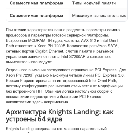
Совместимая платформа
Типы модулей памяти
Совместимая платформа
Максимум вычислительных мо
При чтении характеристик важно разделять параметры самого
процессора и параметры готовой серверной платформы.
Встроенная MCDRAM, 64 ядра, частоты, AVX-512 и Intel Omni-
Path относятся к Xeon Phi 7230F. Количество разъёмов SATA,
сетевых портов Gigabit Ethernet, слотов памяти и разъёмов
управления зависит от платы Intel S7200AP и конкретного
вычислительного модуля.
Отдельного внимания заслуживает ограничение PCI Express. Для
Xeon Phi 7230F указано максимум четыре линии PCI Express 3.0.
Версия F ориентирована на интегрированный Intel Omni-Path,
поэтому конфигурация расширения отличается от модификации
без встроенного HFI. Обычная логика настольной сборки с
несколькими видеокартами и быстрыми PCI Express-
накопителями здесь неприменима.
Архитектура Knights Landing: как
устроены 64 ядра
Knights Landing создавался как массово-параллельный