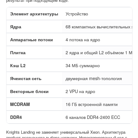
результат при подходящем коде.
Элемент архитектуры
Устройство
Ядра
68 компактных вычислительных яд
Аппаратные потоки
4 потока на ядро
Плитка
2 ядра и общий L2 объёмом 1 МБ
Кэш L2
34 МБ суммарно
Ячеистая сеть
двумерная mesh-топология
Векторные блоки
2 VPU на ядро
MCDRAM
16 ГБ встроенной памяти
DDR4
6 каналов DDR4-2400 ECC
Knights Landing не заменяет универсальный Xeon. Архитектура
требует осознанного выбора нагрузки. Невекторизованный код с