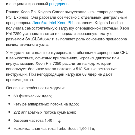
и специализированный
рендеринг
.
Ранние Xeon Phi Knights Corner выпускались как сопроцессоры
PCI Express. Они работали совместно с отдельным центральным
процессором.
Линейка Intel Xeon Phi
поколения Knights Landing
получила самостоятельную загрузку операционной системы. Xeon
Phi 7250 устанавливается в специализированную плату с
разъёмом SVLCLGA3647 и выполняет роль основного процессора
вычислительного узла.
У модели нет задачи конкурировать с обычными серверными CPU
в веб-хостинге, офисных приложениях, игровых движках или
виртуализации. Xeon Phi 7250 рассчитан на код, который
использует большое число потоков и 512-битные векторные
инструкции. При неподходящей нагрузке 68 ядер не дают
преимущества.
Основные особенности модели:
68 физических ядер;
четыре аппаратных потока на ядро;
272 аппаратных потока суммарно;
базовая частота 1,40 ГГц;
максимальная частота Turbo Boost 1,60 ГГц;