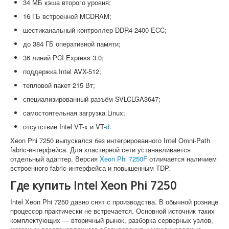
34 МБ кэша второго уровня;
16 ГБ встроенной MCDRAM;
шестиканальный контроллер DDR4-2400 ECC;
до 384 ГБ оперативной памяти;
36 линий PCI Express 3.0;
поддержка Intel AVX-512;
тепловой пакет 215 Вт;
специализированный разъём SVLCLGA3647;
самостоятельная загрузка Linux;
отсутствие Intel VT-x и VT-
d
.
Xeon Phi 7250 выпускался без интегрированного Intel Omni-Path
fabric-интерфейса. Для кластерной сети устанавливается
отдельный адаптер. Версия
Xeon Phi 7250F
отличается наличием
встроенного fabric-интерфейса и повышенным TDP.
Где купить Intel Xeon Phi 7250
Intel Xeon Phi 7250 давно снят с производства. В обычной рознице
процессор практически не встречается. Основной источник таких
комплектующих — вторичный рынок, разборка серверных узлов,