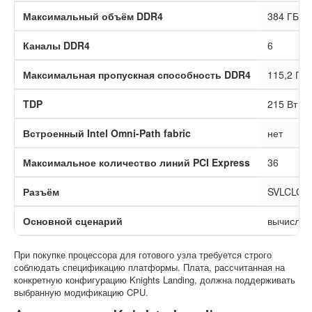
Максимальный объём DDR4
384 ГБ
Каналы DDR4
6
Максимальная пропускная способность DDR4
115,2 ГБ/
TDP
215 Вт
Встроенный Intel Omni-Path fabric
нет
Максимальное количество линий PCI Express
36
Разъём
SVLCLGA
Основной сценарий
вычислит
При покупке процессора для готового узла требуется строго
соблюдать спецификацию платформы. Плата, рассчитанная на
конкретную конфигурацию Knights Landing, должна поддерживать
выбранную модификацию CPU.