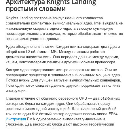
Архитектура Knights Landing
простыми словами
Knights Landing построена вокруг большого количества
сравнительно компактных вычислительных ядер. Intel выбрала не
максимальную скорость одного ядра, а высокую суммарную
производительность в задачах, которые обрабатывают множество
независимых участков данных.
Ядра объединены в плитки. Каждая плитка содержит два ядра и
общий кэш L2 объёмом 1 МБ. Между плитками работает
двумерная ячеистая сеть. Она передаёт данные между ядрами,
кэшем, контроллерами памяти и другими блоками процессора.
Каждое ядро поддерживает четыре аппаратных потока. Они не
превращают процессор в эквивалент 272 обычных мощных ядер.
Потоки нужны для лучшей загрузки вычислительных конвейеров.
Пока один поток ожидает данные, другой продолжает выполнять
инструкции.
Главное отличие от обычного серверного CPU — два 512-битных
векторных блока на каждом ядре. Они обрабатывают сразу
несколько чисел одной инструкцией. Для вычислений двойной
точности один 512-битный вектор содержит восемь чисел FP64.
Инструкция
FMA одновременно выполняет умножение и
сложение. Два векторных блока дают высокий теоретический