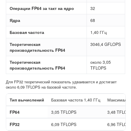
Операции FP64 за такт на ядро
32
Ядра
68
Базовая частота
1,40 ГГц
Теоретическая
3046,4 GFLOPS
производительность FP64
Теоретическая
около 3,05
производительность FP64
TFLOPS
Для FP32 теоретический показатель удваивается и достигает
около 6,09 TFLOPS на базовой частоте.
Тип вычислений
Базовая частота 1,40 ГГц
Максимальна
FP64
3,05 TFLOPS
3,48 TFLOP
FP32
6,09 TFLOPS
6,96 TFLOP