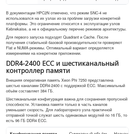
В документации HPC2N отмечено, что режим SNC-4 не
использовался на их узлах из-за проблем загрузки конкретной
платформы. Это ограничение относится к эксплуатации узлов
Kebnekaise, а не к официальному перечню режимов архитектуры.
Для первого запуска подходят Quadrant и Cache. После
получения стабильной базовой производительности проверяют
Flat и NUMA-режимы. Оптимальный вариант определяется
измерениями на конкретном приложении.
DDR4-2400 ECC и шестиканальный
контроллер памяти
Внешняя оперативная память Xeon Phi 7250 представлена
шестью каналами DDR4-2400 с поддержкой ECC. Максимальный
объём составляет 384 ГБ.
Шестиканальная конфигурация важна для сохранения пропускной
способности. Установка памяти только в часть каналов
уменьшает скорость. Для лабораторного узла практичной
отправной точкой служат шесть одинаковых модулей по 16 ГБ, то
есть 96 ГБ DDR4 ECC.
Конфигурация памяти
Суммарный объём
Назначен