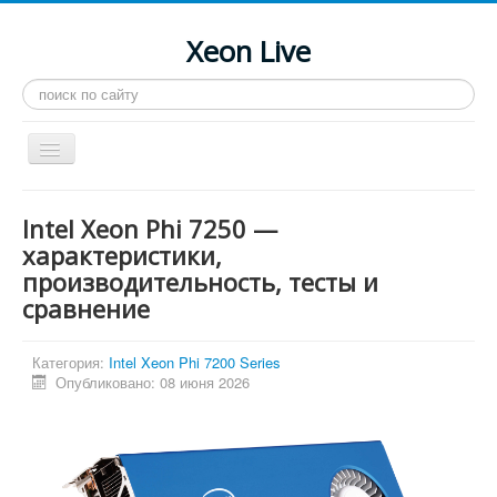
Xeon Live
Искать...
Toggle
Navigation
Главная
Intel Xeon Phi 7250 —
LGA 2011-3
характеристики,
производительность, тесты и
LGA 2011
сравнение
Процессоры
Инструкции
Категория:
Intel Xeon Phi 7200 Series
Опубликовано: 08 июня 2026
Рейтинги
Конференция
Системные программы