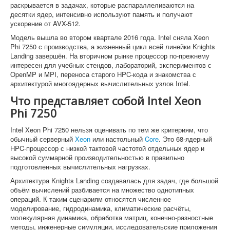
раскрывается в задачах, которые распараллеливаются на
десятки ядер, интенсивно используют память и получают
ускорение от AVX-512.
Модель вышла во втором квартале 2016 года. Intel сняла Xeon
Phi 7250 с производства, а жизненный цикл всей линейки Knights
Landing завершён. На вторичном рынке процессор по-прежнему
интересен для учебных стендов, лабораторий, экспериментов с
OpenMP и MPI, переноса старого HPC-кода и знакомства с
архитектурой многоядерных вычислительных узлов Intel.
Что представляет собой Intel Xeon
Phi 7250
Intel Xeon Phi 7250 нельзя оценивать по тем же критериям, что
обычный серверный
Xeon
или настольный
Core
. Это 68-ядерный
HPC-процессор с низкой тактовой частотой отдельных ядер и
высокой суммарной производительностью в правильно
подготовленных вычислительных нагрузках.
Архитектура Knights Landing создавалась для задач, где большой
объём вычислений разбивается на множество однотипных
операций. К таким сценариям относятся численное
моделирование, гидродинамика, климатические расчёты,
молекулярная динамика, обработка матриц, конечно-разностные
методы, инженерные симуляции, исследовательские приложения