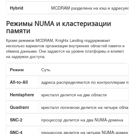
Hybrid
MCDRAM разделена на кэш и адресуему
Режимы NUMA и кластеризации
памяти
Кроме режимов MCDRAM, Knights Landing поддерживает
несколько вариантов организации внутренних областей памяти и
обмена данными. Они задаются на уровне платформы и влияют
на задержки доступа.
Режим
Суть
All-to-All
адреса распределяются по контроллерам памя
Hemisphere
кристалл делится на две области
Quadrant
кристалл логически делится на четыре област
SNC-2
процессор делится на два NUMA-домена
SNC-4
процессор делится на четыре NUMA-домена