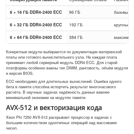
6 × 16 ГБ DDR4-2400 ECC
96 ГБ
базовый 
6 × 32 ГБ DDR4-2400 ECC
192 ГБ
крупные 
6 × 64 ГБ DDR4-2400 ECC
384 ГБ
максимал
Конкретные модули выбираются по документации материнской
платы или готового вычислительного узла. Не каждая плата
принимает любой серверный модуль DDR4 ECC. Для старой
платформы особенно важны тип DIMM, ранговость, объём модуля
и версия BIOS.
ECC необходимо для длительных вычислений. Ошибка одного
бита в памяти способна испортить результат многочасового
расчёта. В научных задачах надёжность данных важнее
минимальной экономии на модулях памяти.
AVX-512 и векторизация кода
Xeon Phi 7250 AVX-512 раскрывает процессор в задачах с
большим количеством однотипных операций над массивами
чисел.