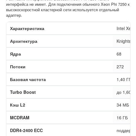
интерфейса не имеет. Для подключения обычного Xeon Phi 7250 к
высокоскоростной кластерной сети используется отдельный
адаптер.
Характеристика
Intel Xeo
Архитектура
Knights L
Ядра
68
Потоки
272
Базовая частота
1,40 ГГц
Turbo Boost
до 1,60 Г
Кэш L2
34 МБ
MCDRAM
16 ГБ
DDR4-2400 ECC
поддержи